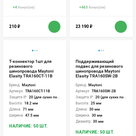
+
4
бонус(ов)
+
463
бонус(ов)
210
₽
23 190
₽
Т-коннектор 1шт для
Поддерживающий
резинового
подвес для резинового
шинопровода Maytoni
шинопровода Maytoni
Elasity TRA160CT-11B
Elasity TRA160SW-2B
Бренд:
Maytoni
Бренд:
Maytoni
Артикул:
TRA160CT-11B
Артикул:
TRA160SW-2B
Защита IP:
20 (для сухих пом.)
Защита IP:
20 (для сухих пом.)
Высота:
18.2 мм
Высота:
25 мм
Длина:
71 мм
Длина:
30 мм
Ширина:
47.5 мм
Ширина:
30 мм
Диаметр:
30 мм
НАЛИЧИЕ: 50 ШТ.
НАЛИЧИЕ: 50 ШТ.