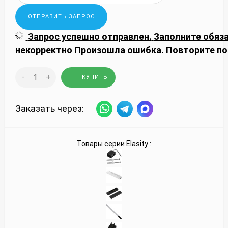
Запрос успешно отправлен.
Заполните обяз
некорректно
Произошла ошибка. Повторите по
-
+
КУПИТЬ
Заказать через:
Товары серии
Elasity
: