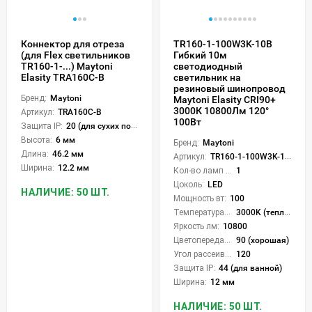
Коннектор для отреза
TR160-1-100W3K-10B
(для Flex светильников
Гибкий 10м
TR160-1-...) Maytoni
светодиодный
Elasity TRA160C-B
светильник на
резиновый шинопровод
Бренд:
Maytoni
Maytoni Elasity CRI90+
3000К 10800Лм 120°
Артикул:
TRA160C-B
100Вт
Защита IP:
20 (для сухих пом.)
Высота:
6 мм
Бренд:
Maytoni
Длина:
46.2 мм
Артикул:
TR160-1-100W3K-10B
Ширина:
12.2 мм
Кол-во ламп или LED:
1
Цоколь:
LED
НАЛИЧИЕ: 50 ШТ.
Мощность вт:
100
Температура света:
3000K (теплый)
Яркость лм:
10800
Цветопередача (CRI):
90 (хорошая)
Угол рассеивания света °:
120
Защита IP:
44 (для ванной)
Ширина:
12 мм
НАЛИЧИЕ: 50 ШТ.