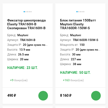
Фиксатор шинопровода
Блок питания 150Ватт
Elasity TRA160H-B
Maytoni Elasity
Скопирован TRA160H-B
TRA160DR-150W-S
Бренд:
Maytoni
Бренд:
Maytoni
Артикул:
TRA160H-B
Артикул:
TRA160DR-150W-S
Защита IP:
20 (для сухих пом.)
Мощность вт:
150
Высота:
13.9 мм
Защита IP:
20 (для сухих пом.)
Длина:
26.5 мм
Высота:
30 мм
Ширина:
20 мм
Длина:
227 мм
Ширина:
38 мм
НАЛИЧИЕ: 23 ШТ.
НАЛИЧИЕ: 50 ШТ.
+
9
бонус(ов)
+
163
бонус(ов)
490
₽
8 160
₽