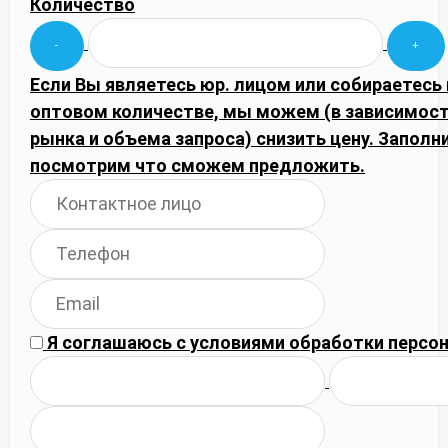
Количество
Если Вы являетесь юр. лицом или собираетесь 
оптовом количестве, мы можем (в зависимос
рынка и объема запроса) снизить цену. Запол
посмотрим что сможем предложить.
Я соглашаюсь с
условиями обработки
персон