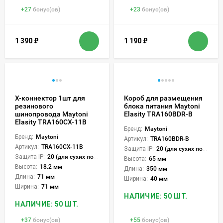
+
27
бонус(ов)
+
23
бонус(ов)
1 390
₽
1 190
₽
Х-коннектор 1шт для
Короб для размещения
резинового
блока питания Maytoni
шинопровода Maytoni
Elasity TRA160BDR-B
Elasity TRA160CX-11B
Бренд:
Maytoni
Бренд:
Maytoni
Артикул:
TRA160BDR-B
Артикул:
TRA160CX-11B
Защита IP:
20 (для сухих пом.)
Защита IP:
20 (для сухих пом.)
Высота:
65 мм
Высота:
18.2 мм
Длина:
350 мм
Длина:
71 мм
Ширина:
40 мм
Ширина:
71 мм
НАЛИЧИЕ: 50 ШТ.
НАЛИЧИЕ: 50 ШТ.
+
37
бонус(ов)
+
55
бонус(ов)