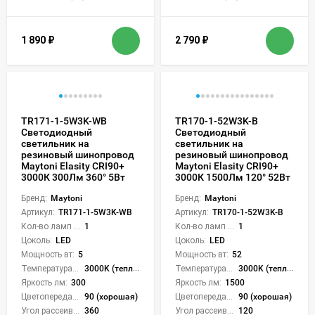
1 890
₽
2 790
₽
TR171-1-5W3K-WB
TR170-1-52W3K-B
Светодиодный
Светодиодный
светильник на
светильник на
резиновый шинопровод
резиновый шинопровод
Maytoni Elasity CRI90+
Maytoni Elasity CRI90+
3000К 300Лм 360° 5Вт
3000К 1500Лм 120° 52Вт
Бренд:
Maytoni
Бренд:
Maytoni
Артикул:
TR171-1-5W3K-WB
Артикул:
TR170-1-52W3K-B
Кол-во ламп или LED:
1
Кол-во ламп или LED:
1
Цоколь:
LED
Цоколь:
LED
Мощность вт:
5
Мощность вт:
52
Температура света:
3000K (теплый)
Температура света:
3000K (теплый)
Яркость лм:
300
Яркость лм:
1500
Цветопередача (CRI):
90 (хорошая)
Цветопередача (CRI):
90 (хорошая)
Угол рассеивания света °:
360
Угол рассеивания света °:
120