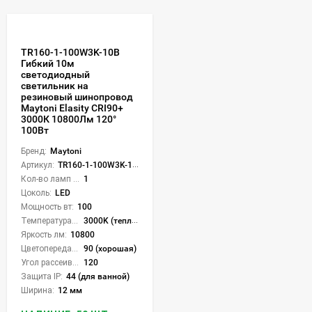
TR160-1-100W3K-10B
Гибкий 10м
светодиодный
светильник на
резиновый шинопровод
Maytoni Elasity CRI90+
3000К 10800Лм 120°
100Вт
Бренд:
Maytoni
Артикул:
TR160-1-100W3K-10B
Кол-во ламп или LED:
1
Цоколь:
LED
Мощность вт:
100
Температура света:
3000K (теплый)
Яркость лм:
10800
Цветопередача (CRI):
90 (хорошая)
Угол рассеивания света °:
120
Защита IP:
44 (для ванной)
Ширина:
12 мм