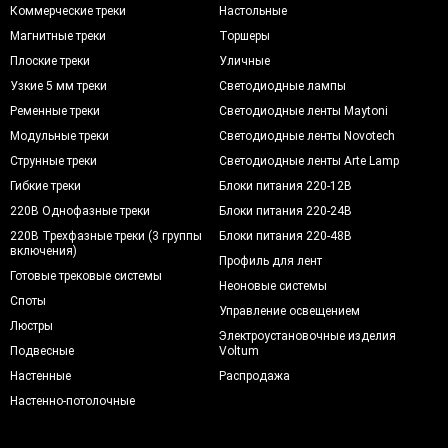
Коммерческие треки
Настольные
Магнитные треки
Торшеры
Плоские треки
Уличные
Узкие 5 мм треки
Светодиодные лампы
Ременные треки
Светодиодные ленты Maytoni
Модульные треки
Светодиодные ленты Novotech
Струнные треки
Светодиодные ленты Arte Lamp
Гибкие треки
Блоки питания 220-12В
220В Однофазные треки
Блоки питания 220-24В
220В Трехфазные треки (3 группы
Блоки питания 220-48В
включения)
Профиль для лент
Готовые трековые системы
Неоновые системы
Споты
Управление освещением
Люстры
Электроустановочные изделия
Подвесные
Voltum
Настенные
Распродажа
Настенно-потолочные