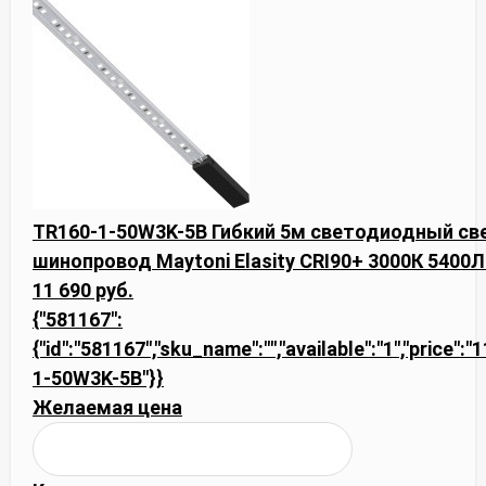
TR160-1-50W3K-5B Гибкий 5м светодиодный св
шинопровод Maytoni Elasity CRI90+ 3000К 5400Л
11 690 руб.
{"581167":
{"id":"581167","sku_name":"","available":"1","price":
1-50W3K-5B"}}
Желаемая цена