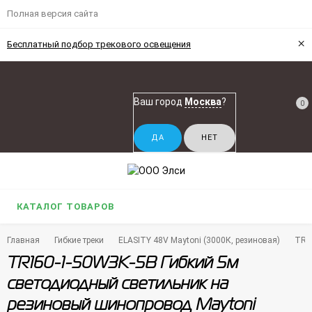
Полная версия сайта
×
Бесплатный подбор трекового освещения
Ваш город
Москва
?
0
КАТАЛОГ ТОВАРОВ
Главная
Гибкие треки
ELASITY 48V Maytoni (3000К, резиновая)
TR1
TR160-1-50W3K-5B Гибкий 5м
светодиодный светильник на
резиновый шинопровод Maytoni