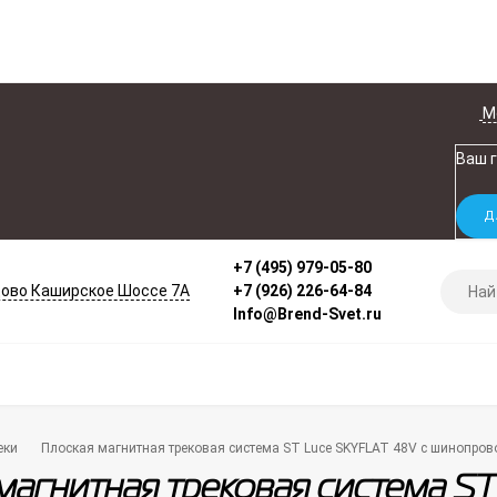
М
Ваш 
+7 (495) 979-05-80
ово Каширское Шоссе 7А
+7 (926) 226-64-84
Info@Brend-Svet.ru
еки
Плоская магнитная трековая система ST Luce SKYFLAT 48V с шинопро
магнитная трековая система S