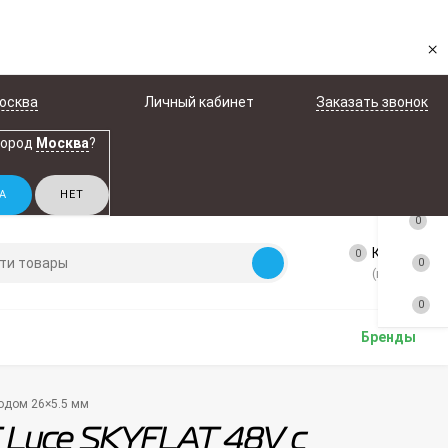
×
осква
Личный кабинет
Заказать звонок
город
Москва
?
0
Корзина
0
0
(пусто)
0
Бренды
водом 26×5.5 мм
T Luce SKYFLAT 48V с