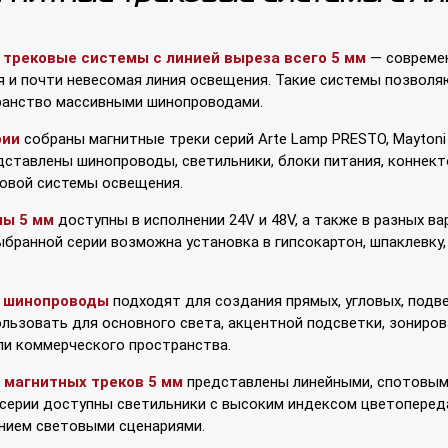
 трековые системы с линией выреза всего 5 мм
— современ
я и почти невесомая линия освещения. Такие системы позволя
ранство массивными шинопроводами.
рии
собраны магнитные треки серий Arte Lamp PRESTO, Maytoni LE
ставлены шинопроводы, светильники, блоки питания, коннект
ковой системы освещения.
мы 5 мм
доступны в исполнении 24V и 48V, а также в разных в
бранной серии возможна установка в гипсокартон, шпаклевку,
е шинопроводы
подходят для создания прямых, угловых, подве
льзовать для основного света, акцентной подсветки, зонирова
ли коммерческого пространства.
 магнитных треков 5 мм
представлены линейными, спотовым
 серии доступны светильники с высоким индексом цветопереда
ением световыми сценариями.