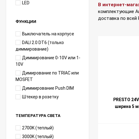
LED
В интернет-мага
комплектующие Art
доставка по всей
ФУНКЦИИ
Выключатель на корпусе
DALI 2.0 DT6 (только
диммирование)
Диммирование 0-10V или 1-
10V
Димирование по TRIAC или
MOSFET
Диммирование Push DIM
Штекер в розетку
PRESTO 24V
ширина 5 
ТЕМПЕРАТУРА СВЕТА
2700K (теплый)
3000K (теплый)