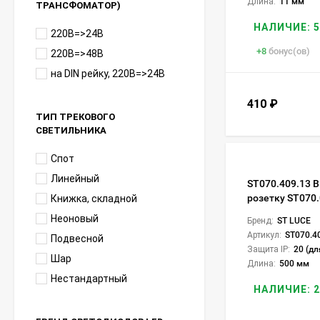
Длина:
11 мм
ТРАНСФОМАТОР)
НАЛИЧИЕ: 5
220В=>24В
+
8
бонус(ов)
220В=>48В
на DIN рейку, 220В=>24В
410
₽
ТИП ТРЕКОВОГО
СВЕТИЛЬНИКА
Спот
Линейный
ST070.409.13 В
розетку ST070
Книжка, складной
Неоновый
Бренд:
ST LUCE
Артикул:
ST070.4
Подвесной
Защита IP:
20 (дл
Шар
Длина:
500 мм
Нестандартный
НАЛИЧИЕ: 2