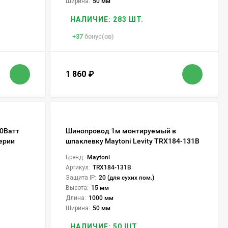
Ширина:
50 мм
НАЛИЧИЕ: 283 ШТ.
+
37
бонус(ов)
1 860
₽
00Ватт
Шинопровод 1м монтируемый в
ерии
шпаклевку Maytoni Levity TRX184-131B
Бренд:
Maytoni
Артикул:
TRX184-131B
Защита IP:
20 (для сухих пом.)
Высота:
15 мм
Длина:
1000 мм
Ширина:
50 мм
НАЛИЧИЕ: 50 ШТ.