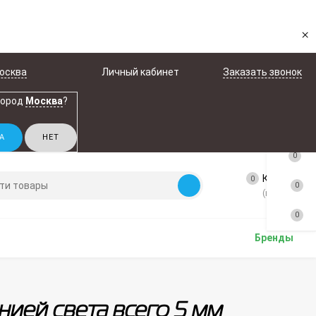
×
осква
Личный кабинет
Заказать звонок
город
Москва
?
0
Корзина
0
0
(пусто)
0
Бренды
нией света всего 5 мм