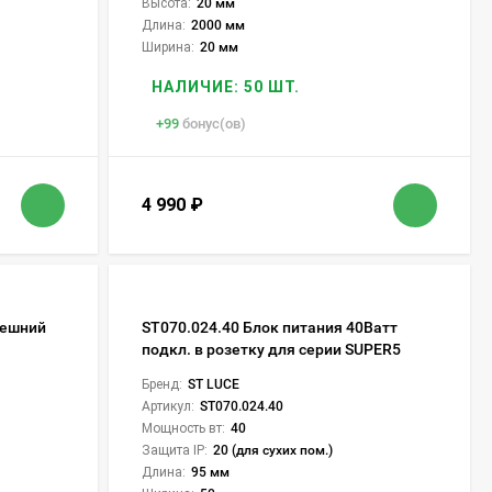
Высота:
20 мм
Длина:
2000 мм
Ширина:
20 мм
НАЛИЧИЕ: 50 ШТ.
+
99
бонус(ов)
4 990
₽
нешний
ST070.024.40 Блок питания 40Ватт
подкл. в розетку для серии SUPER5
Бренд:
ST LUCE
Артикул:
ST070.024.40
Мощность вт:
40
Защита IP:
20 (для сухих пом.)
Длина:
95 мм