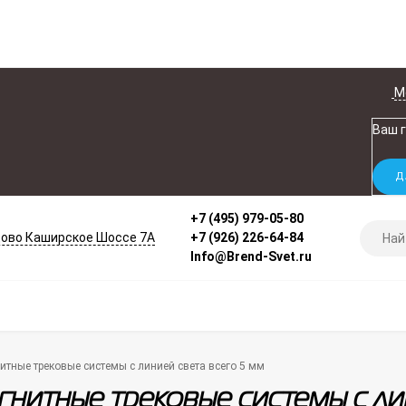
М
Ваш 
+7 (495) 979-05-80
ово Каширское Шоссе 7А
+7 (926) 226-64-84
Info@Brend-Svet.ru
итные трековые системы с линией света всего 5 мм
гнитные трековые системы с ли