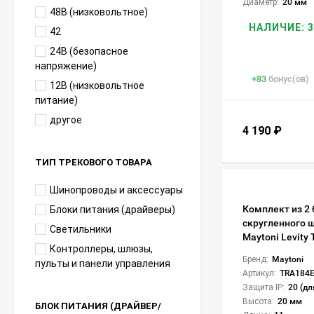
Диаметр:
20 мм
48В (низковольтное)
НАЛИЧИЕ: 3
42
24В (безопасное
напряжение)
+
83
бонус(ов)
12В (низковольтное
питание)
другое
4 190
₽
ТИП ТРЕКОВОГО ТОВАРА
Шинопроводы и аксессуары
Комплект из 2
Блоки питания (драйверы)
скругленного 
Светильники
Maytoni Levity
Контроллеры, шлюзы,
Бренд:
Maytoni
пульты и панели управления
Артикул:
TRA184E
Защита IP:
20 (дл
Высота:
20 мм
БЛОК ПИТАНИЯ (ДРАЙВЕР/