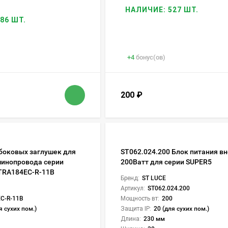
НАЛИЧИЕ: 527 ШТ.
86 ШТ.
+
4
бонус(ов)
200
₽
 боковых заглушек для
ST062.024.200 Блок питания в
шинопровода серии
200Ватт для серии SUPER5
 TRA184EC-R-11B
Бренд:
ST LUCE
Артикул:
ST062.024.200
C-R-11B
Мощность вт:
200
я сухих пом.)
Защита IP:
20 (для сухих пом.)
Длина:
230 мм