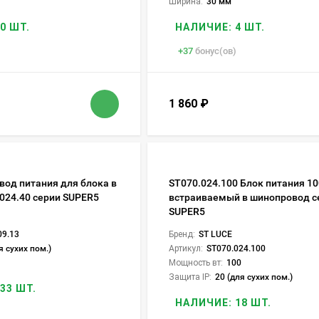
Ширина:
30 мм
0 ШТ.
НАЛИЧИЕ: 4 ШТ.
+
37
бонус(ов)
1 860
₽
вод питания для блока в
ST070.024.100 Блок питания 1
.024.40 серии SUPER5
встраиваемый в шинопровод с
SUPER5
09.13
Бренд:
ST LUCE
я сухих пом.)
Артикул:
ST070.024.100
Мощность вт:
100
Защита IP:
20 (для сухих пом.)
33 ШТ.
НАЛИЧИЕ: 18 ШТ.