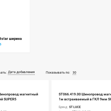
htstar ширина
5
Дата добавления
Показывать по:
30
ать:
Шинопровод магнитный
ST066.419.00 Шинопровод маг
ий SUPER5
1м встраиваемый в ГКЛ 9мм 
Бренд:
ST LUCE