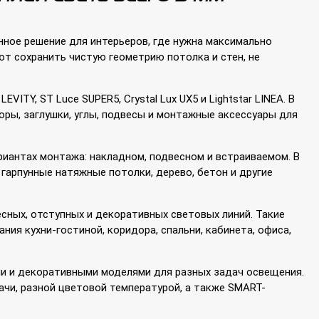
ное решение для интерьеров, где нужна максимально
ют сохранить чистую геометрию потолка и стен, не
VITY, ST Luce SUPER5, Crystal Lux UX5 и Lightstar LINEA. В
оры, заглушки, углы, подвесы и монтажные аксессуары для
ариантах монтажа: накладном, подвесном и встраиваемом. В
 гарпунные натяжные потолки, дерево, бетон и другие
сных, отступных и декоративных световых линий. Такие
ния кухни-гостиной, коридора, спальни, кабинета, офиса,
и и декоративными моделями для разных задач освещения.
чи, разной цветовой температурой, а также SMART-