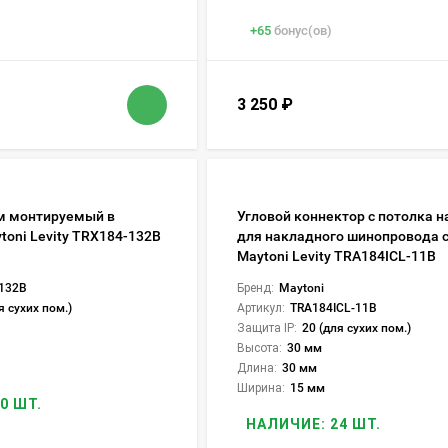
+
65
бонус(ов)
3 250
₽
м монтируемый в
Угловой коннектор с потолка н
toni Levity TRX184-132B
для накладного шинопровода 
Maytoni Levity TRA184ICL-11B
132B
Бренд:
Maytoni
я сухих пом.)
Артикул:
TRA184ICL-11B
Защита IP:
20 (для сухих пом.)
Высота:
30 мм
Длина:
30 мм
Ширина:
15 мм
0 ШТ.
НАЛИЧИЕ: 24 ШТ.