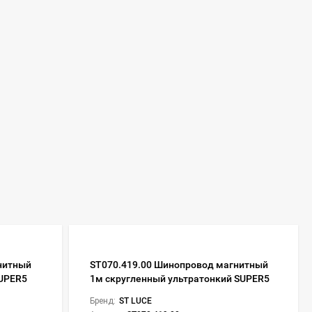
нитный
ST070.419.00 Шинопровод магнитный
SUPER5
1м скругленный ультратонкий SUPER5
Бренд:
ST LUCE