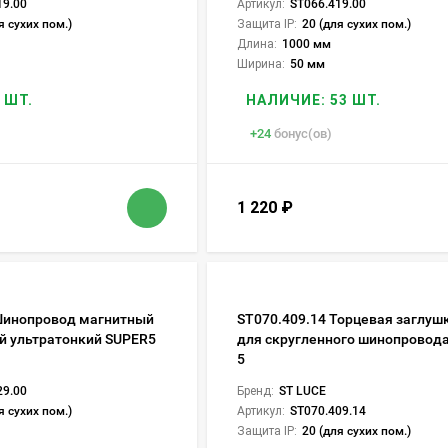
19.00
Артикул:
ST066.419.00
я сухих пом.)
Защита IP:
20 (для сухих пом.)
Длина:
1000 мм
Ширина:
50 мм
 ШТ.
НАЛИЧИЕ: 53 ШТ.
+
24
бонус(ов)
1 220
₽
Шинопровод магнитный
ST070.409.14 Торцевая заглушк
й ультратонкий SUPER5
для скругленного шинопровод
5
29.00
Бренд:
ST LUCE
я сухих пом.)
Артикул:
ST070.409.14
Защита IP:
20 (для сухих пом.)