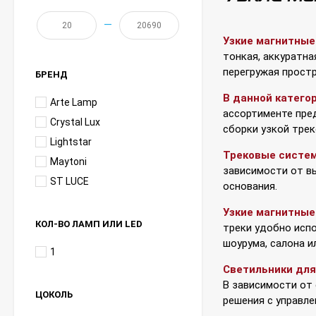
—
Узкие магнитные
тонкая, аккуратна
перегружая прост
БРЕНД
В данной катего
Arte Lamp
ассортименте пред
Crystal Lux
сборки узкой тре
Lightstar
Трековые систе
Maytoni
зависимости от вы
ST LUCE
основания.
Узкие магнитны
КОЛ-ВО ЛАМП ИЛИ LED
треки удобно испо
шоурума, салона и
1
Светильники для
В зависимости от
ЦОКОЛЬ
решения с управл