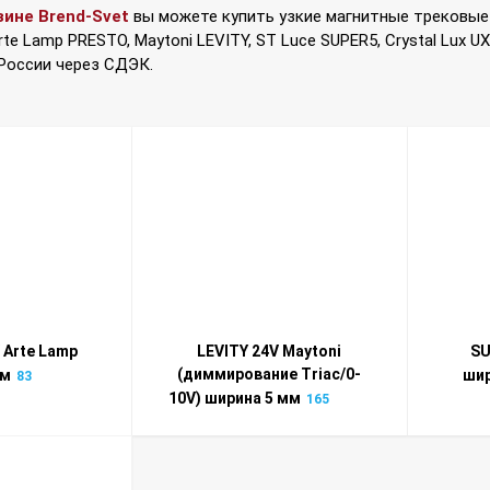
зине Brend-Svet
вы можете купить узкие магнитные трековые
e Lamp PRESTO, Maytoni LEVITY, ST Luce SUPER5, Crystal Lux UX
 России через СДЭК.
 Arte Lamp
LEVITY 24V Maytoni
SU
(диммирование Triac/0-
мм
шир
83
10V) ширина 5 мм
165