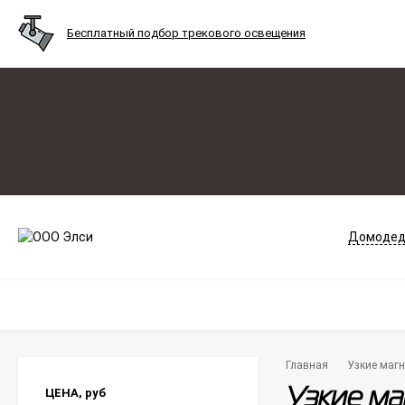
Бесплатный подбор трекового освещения
Домодед
Главная
Узкие магн
ЦЕНА,
руб
Узкие ма