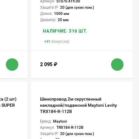
Артикул:
ST070.419.00
Защита IP:
20 (для сухих пом.)
Длина:
1000 мм
Диаметр:
20 мм
НАЛИЧИЕ: 316 ШТ.
+
41
бонус(ов)
2 095
₽
а (2 шт)
Шинопровод 2м скругленный
а SUPER
накладной/подвесной Maytoni Levity
TRX184-R-112B
Бренд:
Maytoni
Артикул:
TRX184-R-112B
Защита IP:
20 (для сухих пом.)