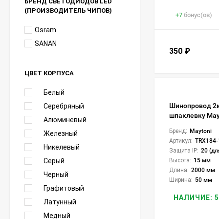
БРЕНД СВЕТОДИОДОВ LED
(ПРОИЗВОДИТЕЛЬ ЧИПОВ)
+
7
бонус(ов)
Osram
SANAN
350
₽
ЦВЕТ КОРПУСА
Белый
Шинопровод 2
Серебряный
шпаклевку May
Алюминевый
Бренд:
Maytoni
Железный
Артикул:
TRX184-
Никелевый
Защита IP:
20 (дл
Серый
Высота:
15 мм
Длина:
2000 мм
Черный
Ширина:
50 мм
Графитовый
НАЛИЧИЕ: 5
Латунный
Медный