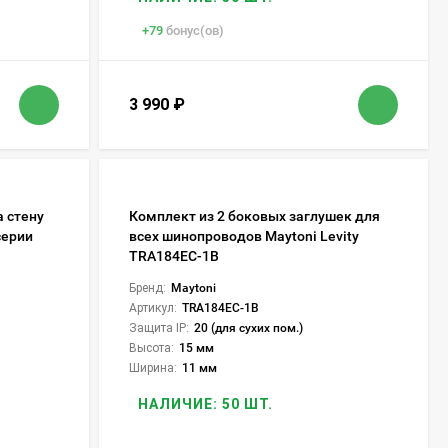
+
79
бонус(ов)
3 990
₽
а стену
Комплект из 2 боковых заглушек для
серии
всех шинопроводов Maytoni Levity
TRA184EC-1B
Бренд:
Maytoni
Артикул:
TRA184EC-1B
Защита IP:
20 (для сухих пом.)
Высота:
15 мм
Ширина:
11 мм
НАЛИЧИЕ: 50 ШТ.