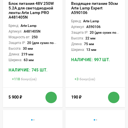
Блок питания 48V 250W
Входящее питание 50см
5.2А для светодиодной
Arte Lamp Expert
ленты Arte Lamp PRO
A590106
A481405N
Бренд:
Arte Lamp
Бренд:
Arte Lamp
Артикул:
A590106
Артикул:
A481405N
Защита IP:
20 (для сухих пом.)
Мощность вт:
250
Высота:
22 мм
Защита IP:
20 (для сухих пом.)
Длина:
75 мм
Высота:
30 мм
Ширина:
13 мм
Длина:
219 мм
НАЛИЧИЕ: 997 ШТ.
Ширина:
63 мм
НАЛИЧИЕ: 745 ШТ.
+
118
бонус(ов)
+
3
бонус(ов)
5 900
₽
190
₽