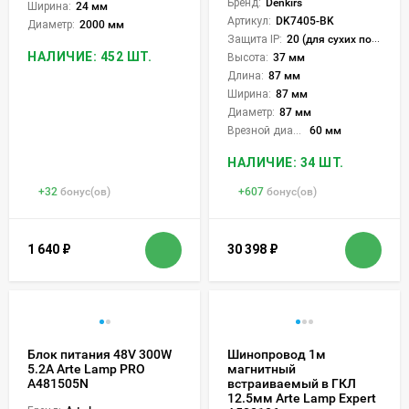
Бренд:
Denkirs
Ширина:
24 мм
Артикул:
DK7405-BK
Диаметр:
2000 мм
Защита IP:
20 (для сухих пом.)
НАЛИЧИЕ: 452 ШТ.
Высота:
37 мм
Длина:
87 мм
Ширина:
87 мм
Диаметр:
87 мм
Врезной диаметр:
60 мм
НАЛИЧИЕ: 34 ШТ.
+
32
бонус(ов)
+
607
бонус(ов)
1 640
₽
30 398
₽
Блок питания 48V 300W
Шинопровод 1м
5.2А Arte Lamp PRO
магнитный
A481505N
встраиваемый в ГКЛ
12.5мм Arte Lamp Expert