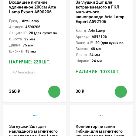
Входящее питание
Заглушки 2шт для
удлиненное 200см Arte
встраиваемого в ГКЛ
Lamp Expert A590206
магнитного
шинопровода Arte Lamp
Бренд:
Arte Lamp
Expert A592106
Артикул:
A590206
Бренд:
Arte Lamp
Защита IP:
20 (для сухих пом.)
Артикул:
A592106
Высота:
22 мм
Защита IP:
20 (для сухих пом.)
Длина:
75 мм
Высота:
48 мм
Ширина:
13 мм
Длина:
24 мм
Ширина:
24 мм
НАЛИЧИЕ: 220 ШТ.
НАЛИЧИЕ: 1073 ШТ.
+
7
бонус(ов)
360
₽
30
₽
Заглушки 2шт для
Коннектор питания
накладного магнитного
гибкий для магнитного
шинопровода Arte Lamp
шинопровода Arte Lamp