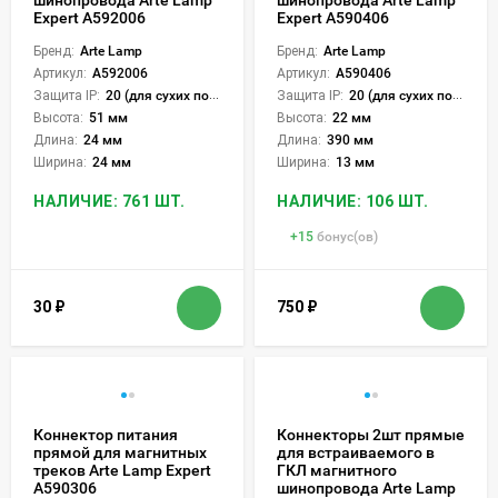
Expert A592006
Expert A590406
Бренд:
Arte Lamp
Бренд:
Arte Lamp
Артикул:
A592006
Артикул:
A590406
Защита IP:
20 (для сухих пом.)
Защита IP:
20 (для сухих пом.)
Высота:
51 мм
Высота:
22 мм
Длина:
24 мм
Длина:
390 мм
Ширина:
24 мм
Ширина:
13 мм
НАЛИЧИЕ: 761 ШТ.
НАЛИЧИЕ: 106 ШТ.
+
15
бонус(ов)
30
₽
750
₽
Коннектор питания
Коннекторы 2шт прямые
прямой для магнитных
для встраиваемого в
треков Arte Lamp Expert
ГКЛ магнитного
A590306
шинопровода Arte Lamp