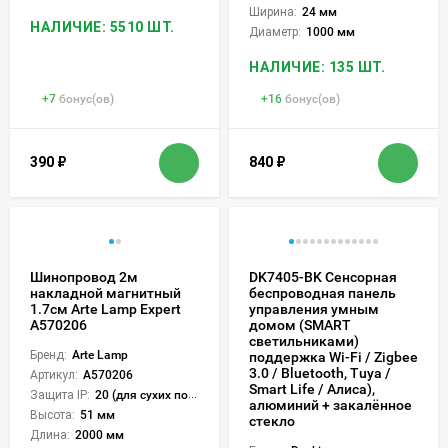
Ширина:
24 мм
НАЛИЧИЕ: 5510 ШТ.
Диаметр:
1000 мм
НАЛИЧИЕ: 135 ШТ.
+
7
бонус(ов)
+
16
бонус(ов)
390
₽
840
₽
Шинопровод 2м
DK7405-BK Сенсорная
накладной магнитный
беспроводная панель
1.7см Arte Lamp Expert
управления умным
A570206
домом (SMART
светильниками)
Бренд:
Arte Lamp
поддержка Wi-Fi / Zigbee
3.0 / Bluetooth, Tuya /
Артикул:
A570206
Smart Life / Алиса),
Защита IP:
20 (для сухих пом.)
алюминий + закалённое
Высота:
51 мм
стекло
Длина:
2000 мм