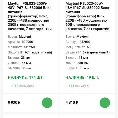
Maytoni PSL023-250W-
Maytoni PSL023-60W-
48V-IP67-SL 832006 Блок
48V-IP67-SL 832002 Блок
питания
питания
(трансформатор) IP67,
(трансформатор) IP67,
220В=>48В мощностью
220В=>48В мощностью
250Вт, повышенного
60Вт, повышенного
качества, 7 лет гарантии
качества, 7 лет гарантии
Бренд:
Maytoni
Бренд:
Maytoni
Артикул:
832006
Артикул:
832002
Мощность вт:
250
Мощность вт:
60
Защита IP:
67 (герметичный)
Защита IP:
67 (герметичный)
Высота:
23 мм
Высота:
18 мм
Длина:
355 мм
Длина:
280 мм
Ширина:
36 мм
Ширина:
35 мм
НАЛИЧИЕ: 174 ШТ.
НАЛИЧИЕ: 19 ШТ.
+
198
бонус(ов)
+
96
бонус(ов)
9 930
₽
4 810
₽