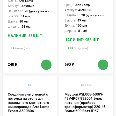
Бренд:
Arte Lamp
Бренд:
Arte Lamp
Артикул:
A590606
Артикул:
A590906
Защита IP:
20 (для сухих пом.)
Защита IP:
20 (для сухих пом.)
Высота:
51 мм
Высота:
49 мм
Длина:
80 мм
Длина:
100 мм
Ширина:
24 мм
Ширина:
81 мм
НАЛИЧИЕ: 555 ШТ.
НАЛИЧИЕ: 953 ШТ.
+
4
бонус(ов)
+
13
бонус(ов)
240
₽
690
₽
Соединитель угловой с
Maytoni PSL008-600W-
потолка на стену для
48V-IP67 832001 Блок
накладного магнитного
питания (драйвер,
шинопровода Arte Lamp
трансформатор) 220-48
Expert A590806
Вольт 600 Ватт IP67