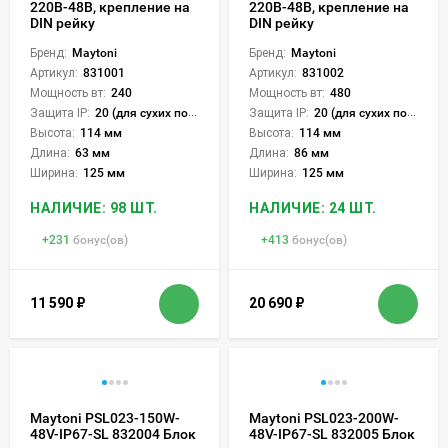
220В-48В, крепление на
220В-48В, крепление на
DIN рейку
DIN рейку
Бренд:
Maytoni
Бренд:
Maytoni
Артикул:
831001
Артикул:
831002
Мощность вт:
240
Мощность вт:
480
Защита IP:
20 (для сухих пом.)
Защита IP:
20 (для сухих пом.)
Высота:
114 мм
Высота:
114 мм
Длина:
63 мм
Длина:
86 мм
Ширина:
125 мм
Ширина:
125 мм
НАЛИЧИЕ: 98 ШТ.
НАЛИЧИЕ: 24 ШТ.
+
231
бонус(ов)
+
413
бонус(ов)
11 590
₽
20 690
₽
Maytoni PSL023-150W-
Maytoni PSL023-200W-
48V-IP67-SL 832004 Блок
48V-IP67-SL 832005 Блок