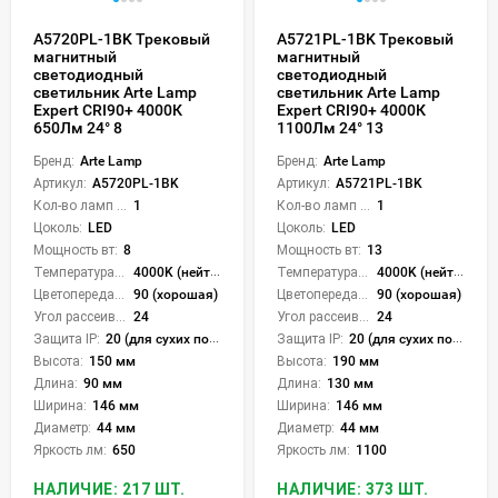
A5720PL-1BK Трековый
A5721PL-1BK Трековый
магнитный
магнитный
светодиодный
светодиодный
светильник Arte Lamp
светильник Arte Lamp
Expert CRI90+ 4000К
Expert CRI90+ 4000К
650Лм 24° 8
1100Лм 24° 13
Бренд:
Arte Lamp
Бренд:
Arte Lamp
Артикул:
A5720PL-1BK
Артикул:
A5721PL-1BK
Кол-во ламп или LED:
1
Кол-во ламп или LED:
1
Цоколь:
LED
Цоколь:
LED
Мощность вт:
8
Мощность вт:
13
Температура света:
4000K (нейтральный)
Температура света:
4000K (нейтральный)
Цветопередача (CRI):
90 (хорошая)
Цветопередача (CRI):
90 (хорошая)
Угол рассеивания света °:
24
Угол рассеивания света °:
24
Защита IP:
20 (для сухих пом.)
Защита IP:
20 (для сухих пом.)
Высота:
150 мм
Высота:
190 мм
Длина:
90 мм
Длина:
130 мм
Ширина:
146 мм
Ширина:
146 мм
Диаметр:
44 мм
Диаметр:
44 мм
Яркость лм:
650
Яркость лм:
1100
НАЛИЧИЕ: 217 ШТ.
НАЛИЧИЕ: 373 ШТ.