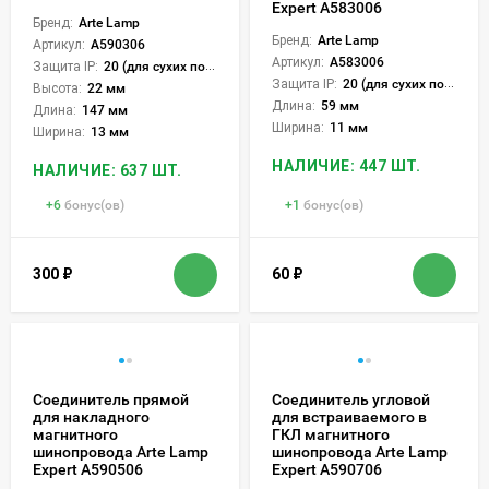
Expert A583006
Бренд:
Arte Lamp
Бренд:
Arte Lamp
Артикул:
A590306
Артикул:
A583006
Защита IP:
20 (для сухих пом.)
Защита IP:
20 (для сухих пом.)
Высота:
22 мм
Длина:
59 мм
Длина:
147 мм
Ширина:
11 мм
Ширина:
13 мм
НАЛИЧИЕ: 447 ШТ.
НАЛИЧИЕ: 637 ШТ.
+
6
бонус(ов)
+
1
бонус(ов)
300
₽
60
₽
Соединитель прямой
Соединитель угловой
для накладного
для встраиваемого в
магнитного
ГКЛ магнитного
шинопровода Arte Lamp
шинопровода Arte Lamp
Expert A590506
Expert A590706