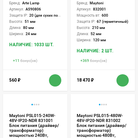
Бренд:
Arte Lamp
Бренд:
Maytoni
Артикул:
A590806
Артикул:
832001
Защита IP:
20 (для сухих пом.)
Мощность вт:
600
Высота:
51 мм
Защита IP:
67 (герметичный)
Длина:
80 мм
Высота:
210 мм
Ширина:
24 мм
Длина:
52 мм
Ширина:
120 мм
НАЛИЧИЕ: 1033 ШТ.
НАЛИЧИЕ: 2 ШТ.
+
11
бонус(ов)
+
369
бонус(ов)
560
₽
18 470
₽
Maytoni PSL015-240W-
Maytoni PSL015-480W-
48V-IP20-NDR 831001
48V-IP20-NDR 831002
Блок питания (драйвер/
Блок питания (драйвер/
трансформатор)
трансформатор)
мощностью 240Вт,
мощностью 480Вт,