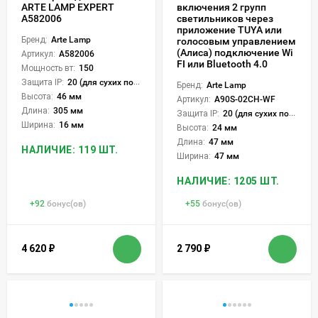
ARTE LAMP EXPERT
включения 2 групп
A582006
светильников через
приложение TUYA или
Бренд:
Arte Lamp
голосовым управлением
(Алиса) подключение Wi
Артикул:
A582006
FI или Bluetooth 4.0
Мощность вт:
150
Защита IP:
20 (для сухих пом.)
Бренд:
Arte Lamp
Высота:
46 мм
Артикул:
A90S-02CH-WF
Длина:
305 мм
Защита IP:
20 (для сухих пом.)
Ширина:
16 мм
Высота:
24 мм
Длина:
47 мм
НАЛИЧИЕ: 119 ШТ.
Ширина:
47 мм
НАЛИЧИЕ: 1205 ШТ.
+
92
бонус(ов)
+
55
бонус(ов)
4 620
₽
2 790
₽