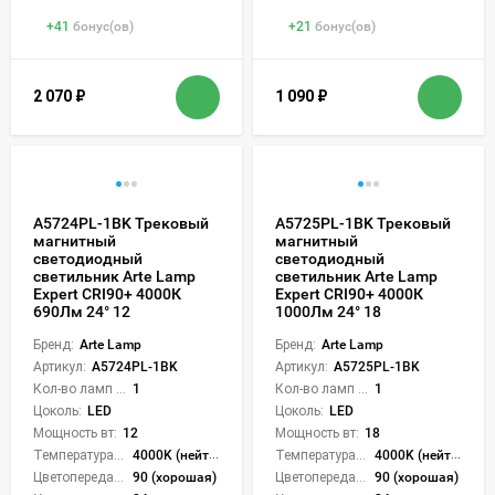
+
41
бонус(ов)
+
21
бонус(ов)
2 070
₽
1 090
₽
A5724PL-1BK Трековый
A5725PL-1BK Трековый
магнитный
магнитный
светодиодный
светодиодный
светильник Arte Lamp
светильник Arte Lamp
Expert CRI90+ 4000К
Expert CRI90+ 4000К
690Лм 24° 12
1000Лм 24° 18
Бренд:
Arte Lamp
Бренд:
Arte Lamp
Артикул:
A5724PL-1BK
Артикул:
A5725PL-1BK
Кол-во ламп или LED:
1
Кол-во ламп или LED:
1
Цоколь:
LED
Цоколь:
LED
Мощность вт:
12
Мощность вт:
18
Температура света:
4000K (нейтральный)
Температура света:
4000K (нейтральный)
Цветопередача (CRI):
90 (хорошая)
Цветопередача (CRI):
90 (хорошая)