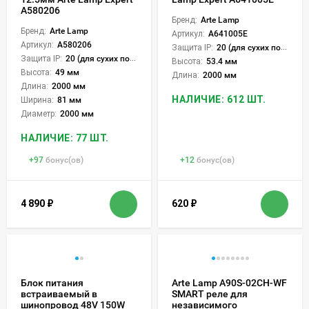
A580206
Бренд:
Arte Lamp
Бренд:
Arte Lamp
Артикул:
A641005E
Артикул:
A580206
Защита IP:
20 (для сухих пом.)
Защита IP:
20 (для сухих пом.)
Высота:
53.4 мм
Высота:
49 мм
Длина:
2000 мм
Длина:
2000 мм
НАЛИЧИЕ: 612 ШТ.
Ширина:
81 мм
Диаметр:
2000 мм
НАЛИЧИЕ: 77 ШТ.
+
97
бонус(ов)
+
12
бонус(ов)
4 890
₽
620
₽
Блок питания
Arte Lamp A90S-02CH-WF
встраиваемый в
SMART реле для
шинопровод 48V 150W
независимого