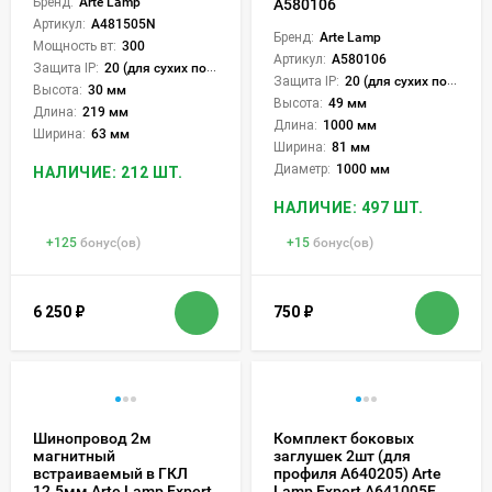
Бренд:
Arte Lamp
A580106
Артикул:
A481505N
Бренд:
Arte Lamp
Мощность вт:
300
Артикул:
A580106
Защита IP:
20 (для сухих пом.)
Защита IP:
20 (для сухих пом.)
Высота:
30 мм
Высота:
49 мм
Длина:
219 мм
Длина:
1000 мм
Ширина:
63 мм
Ширина:
81 мм
Диаметр:
1000 мм
НАЛИЧИЕ: 212 ШТ.
НАЛИЧИЕ: 497 ШТ.
+
125
бонус(ов)
+
15
бонус(ов)
6 250
₽
750
₽
Шинопровод 2м
Комплект боковых
магнитный
заглушек 2шт (для
встраиваемый в ГКЛ
профиля A640205) Arte
12.5мм Arte Lamp Expert
Lamp Expert A641005E