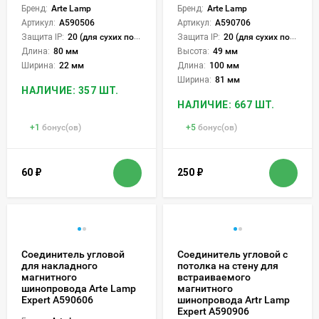
Бренд:
Arte Lamp
Бренд:
Arte Lamp
Артикул:
A590506
Артикул:
A590706
Защита IP:
20 (для сухих пом.)
Защита IP:
20 (для сухих пом.)
Длина:
80 мм
Высота:
49 мм
Ширина:
22 мм
Длина:
100 мм
Ширина:
81 мм
НАЛИЧИЕ: 357 ШТ.
НАЛИЧИЕ: 667 ШТ.
+
1
бонус(ов)
+
5
бонус(ов)
60
₽
250
₽
Соединитель угловой
Соединитель угловой с
для накладного
потолка на стену для
магнитного
встраиваемого
шинопровода Arte Lamp
магнитного
Expert A590606
шинопровода Artr Lamp
Expert A590906