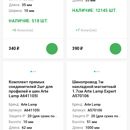
Длина:
35 мм
Длина:
35 мм
НАЛИЧИЕ: 12145 ШТ.
Ширина:
10 мм
НАЛИЧИЕ: 518 ШТ.
+
6
бонус(ов)
+
7
бонус(ов)
340
₽
390
₽
Комплект прямых
Шинопровод 1м
соединителей 2шт для
накладной магнитный
профилей и шин Arte
1.7см Arte Lamp Expert
Lamp A641105I
A570106
Бренд:
Arte Lamp
Бренд:
Arte Lamp
Артикул:
A641105I
Артикул:
A570106
Защита IP:
20 (для сухих пом.)
Защита IP:
20 (для сухих пом.)
Высота:
10 мм
Высота:
51 мм
Длина:
62 мм
Длина:
1000 мм