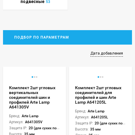
подвесные
53
ПОДБОР ПО ПАРАМЕТРАМ
Дата добавления
Комплект 2шт угловых
Комплект 2шт угловых
вертикальных
соединителей для
соединителей шин и
профилей и шин Arte
профилей Arte Lamp
Lamp A641205L
A641305V
Бренд:
Arte Lamp
Бренд:
Arte Lamp
Артикул:
A641205L
Артикул:
A641305V
Защита IP:
20 (для сухих пом.)
Защита IP:
20 (для сухих пом.)
Высота:
35 мм
Высота:
35 мм