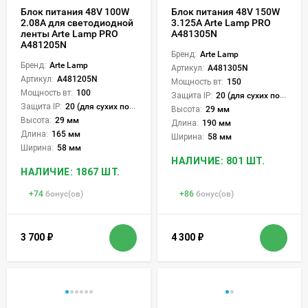
Блок питания 48V 100W
Блок питания 48V 150W
2.08А для светодиодной
3.125А Arte Lamp PRO
ленты Arte Lamp PRO
A481305N
A481205N
Бренд:
Arte Lamp
Бренд:
Arte Lamp
Артикул:
A481305N
Артикул:
A481205N
Мощность вт:
150
Мощность вт:
100
Защита IP:
20 (для сухих пом.)
Защита IP:
20 (для сухих пом.)
Высота:
29 мм
Высота:
29 мм
Длина:
190 мм
Длина:
165 мм
Ширина:
58 мм
Ширина:
58 мм
НАЛИЧИЕ: 801 ШТ.
НАЛИЧИЕ: 1867 ШТ.
+
74
бонус(ов)
+
86
бонус(ов)
3 700
₽
4 300
₽