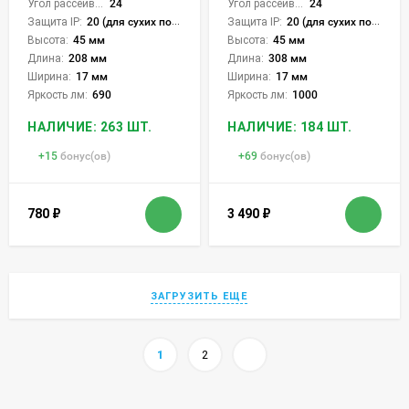
Угол рассеивания света °:
24
Угол рассеивания света °:
24
Защита IP:
20 (для сухих пом.)
Защита IP:
20 (для сухих пом.)
Высота:
45 мм
Высота:
45 мм
Длина:
208 мм
Длина:
308 мм
Ширина:
17 мм
Ширина:
17 мм
Яркость лм:
690
Яркость лм:
1000
НАЛИЧИЕ: 263 ШТ.
НАЛИЧИЕ: 184 ШТ.
+
15
бонус(ов)
+
69
бонус(ов)
780
₽
3 490
₽
ЗАГРУЗИТЬ ЕЩЕ
1
2