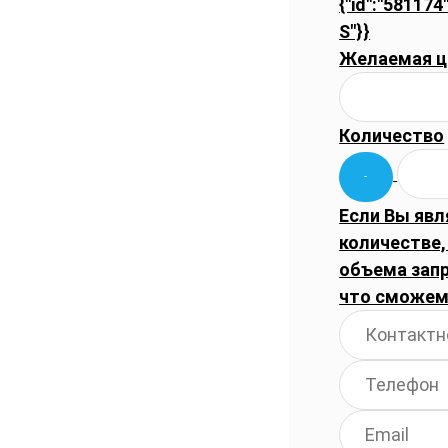
{"id":"581174
S"}}
Желаемая ц
Количество
Если Вы явл
количестве,
объема запр
что сможем