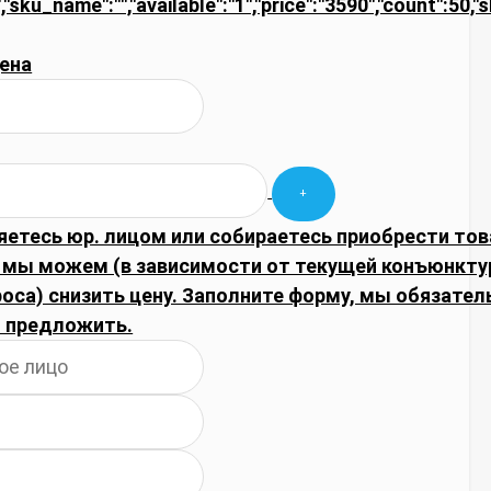
","sku_name":"","available":"1","price":"3590","count":5
ена
яетесь юр. лицом или собираетесь приобрести тов
 мы можем (в зависимости от текущей конъюнкту
оса) снизить цену. Заполните форму, мы обязате
 предложить.