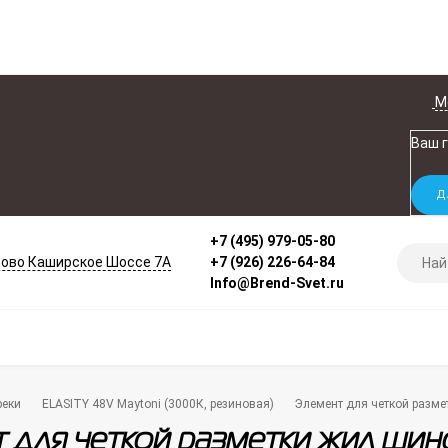
М
Ваш 
+7 (495) 979-05-80
ово Каширское Шоссе 7А
+7 (926) 226-64-84
Info@Brend-Svet.ru
реки
ELASITY 48V Maytoni (3000К, резиновая)
Элемент для четкой разм
 для четкой разметки жил ши