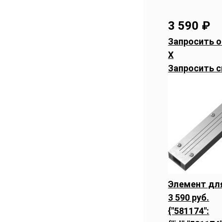
3 590
₽
Запросить о
X
Запросить с
Элемент дл
3 590 руб.
{"581174":