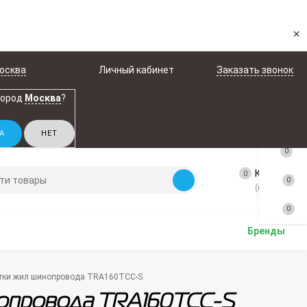
×
осква
Личный кабинет
Заказать звонок
город
Москва
?
0
Корзина
0
0
(пусто)
0
Бренды
етки жил шинопровода TRA160TCC-S
нопровода TRA160TCC-S