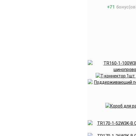
+
71
бонус(ов