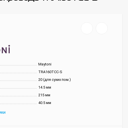
Maytoni
TRA160TCC-S
20 (для сухих пом.)
14.5 мм
215 мм
40.5 мм
ИКИ