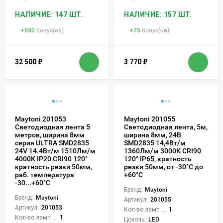
НАЛИЧИЕ: 147 ШТ.
НАЛИЧИЕ: 157 ШТ.
+
650
бонус(ов)
+
75
бонус(ов)
32 500
₽
3 770
₽
Maytoni 201053
Maytoni 201055
Светодиодная лента 5
Светодиодная лента, 5м,
метров, ширина 8мм
ширина 8мм, 24В
серия ULTRA SMD2835
SMD2835 14,4Вт/м
24V 14.4Вт/м 1510Лм/м
1360Лм/м 3000К CRI90
4000К IP20 CRI90 120°
120° IP65, кратность
кратность резки 50мм,
резки 50мм, от -30°С до
раб. температура
+60°С
-30...+60°С
Бренд:
Maytoni
Бренд:
Maytoni
Артикул:
201055
Артикул:
201053
Кол-во ламп или LED:
1
Кол-во ламп или LED:
1
Цоколь:
LED