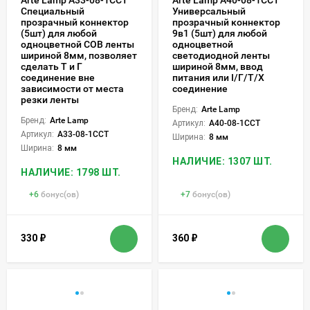
Специальный
Универсальный
прозрачный коннектор
прозрачный коннектор
(5шт) для любой
9в1 (5шт) для любой
одноцветной COB ленты
одноцветной
шириной 8мм, позволяет
светодиодной ленты
сделать Т и Г
шириной 8мм, ввод
соединение вне
питания или I/Г/Т/X
зависимости от места
соединение
резки ленты
Бренд:
Arte Lamp
Бренд:
Arte Lamp
Артикул:
A40-08-1CCT
Артикул:
A33-08-1CCT
Ширина:
8 мм
Ширина:
8 мм
НАЛИЧИЕ: 1307 ШТ.
НАЛИЧИЕ: 1798 ШТ.
+
6
бонус(ов)
+
7
бонус(ов)
330
₽
360
₽