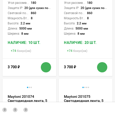
Угол рассеивания света °:
180
Угол рассеивания света °:
180
Защита IP:
20 (для сухих пом.)
Защита IP:
20 (для сухих пом.)
Световой поток Лм/м:
860
Световой поток Лм/м:
860
Мощность Вт/м:
8
Мощность Вт/м:
8
Высота:
2.2 мм
Высота:
2.2 мм
Длина:
5000 мм
Длина:
5000 мм
Ширина:
8 мм
Ширина:
8 мм
НАЛИЧИЕ: 10 ШТ.
НАЛИЧИЕ: 20 ШТ.
+
74
бонус(ов)
+
74
бонус(ов)
3 700
₽
3 700
₽
Maytoni 201074
Maytoni 201075
Светодиодная лента, 5
Светодиодная лента, 5
метров, ширина 8мм
метров, ширина 8мм
серия ULTRA COB 24V
серия ULTRA COB 24V
0
0
0
12Вт/м 1205Лм/м 2700К
12Вт/м 1205Лм/м 3000К