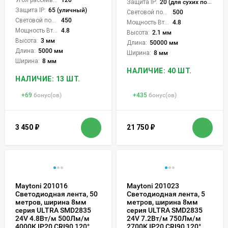
Защита IP:
20 (для сухих пом.)
Защита IP:
65 (уличный)
Световой поток Лм/м:
500
Световой поток Лм/м:
450
Мощность Вт/м:
4.8
Мощность Вт/м:
4.8
Высота:
2.1 мм
Высота:
3 мм
Длина:
50000 мм
Длина:
5000 мм
Ширина:
8 мм
Ширина:
8 мм
НАЛИЧИЕ: 40 ШТ.
НАЛИЧИЕ: 13 ШТ.
+
69
бонус(ов)
+
435
бонус(ов)
3 450
₽
21 750
₽
Maytoni 201016
Maytoni 201023
Светодиодная лента, 50
Светодиодная лента, 5
метров, ширина 8мм
метров, ширина 8мм
серия ULTRA SMD2835
серия ULTRA SMD2835
24V 4.8Вт/м 500Лм/м
24V 7.2Вт/м 750Лм/м
4000К IP20 CRI90 120°
2700К IP20 CRI90 120°