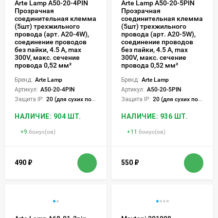
Arte Lamp A50-20-4PIN
Arte Lamp A50-20-5PIN
Прозрачная
Прозрачная
соединительная клемма
соединительная клемма
(5шт) трехжильного
(5шт) трехжильного
провода (арт. A20-4W),
провода (арт. A20-5W),
соединение проводов
соединение проводов
без пайки, 4.5 А, max
без пайки, 4.5 А, max
300V, макс. сечение
300V, макс. сечение
провода 0,52 мм²
провода 0,52 мм²
Бренд:
Arte Lamp
Бренд:
Arte Lamp
Артикул:
A50-20-4PIN
Артикул:
A50-20-5PIN
Защита IP:
20 (для сухих пом.)
Защита IP:
20 (для сухих пом.)
НАЛИЧИЕ: 904 ШТ.
НАЛИЧИЕ: 936 ШТ.
+
9
бонус(ов)
+
11
бонус(ов)
490
₽
550
₽