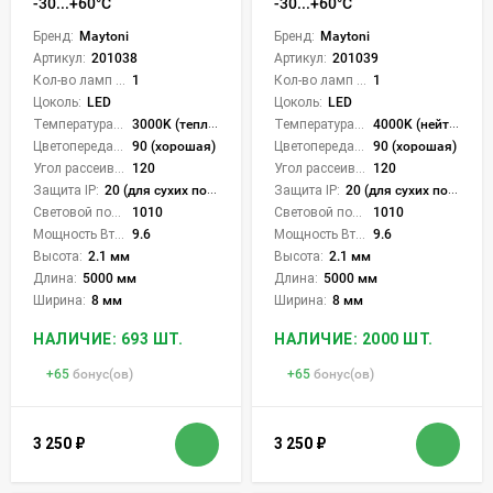
-30...+60°С
-30...+60°С
Бренд:
Maytoni
Бренд:
Maytoni
Артикул:
201038
Артикул:
201039
Кол-во ламп или LED:
1
Кол-во ламп или LED:
1
Цоколь:
LED
Цоколь:
LED
Температура света:
3000K (теплый)
Температура света:
4000K (нейтральный)
Цветопередача (CRI):
90 (хорошая)
Цветопередача (CRI):
90 (хорошая)
Угол рассеивания света °:
120
Угол рассеивания света °:
120
Защита IP:
20 (для сухих пом.)
Защита IP:
20 (для сухих пом.)
Световой поток Лм/м:
1010
Световой поток Лм/м:
1010
Мощность Вт/м:
9.6
Мощность Вт/м:
9.6
Высота:
2.1 мм
Высота:
2.1 мм
Длина:
5000 мм
Длина:
5000 мм
Ширина:
8 мм
Ширина:
8 мм
НАЛИЧИЕ: 693 ШТ.
НАЛИЧИЕ: 2000 ШТ.
+
65
бонус(ов)
+
65
бонус(ов)
3 250
₽
3 250
₽