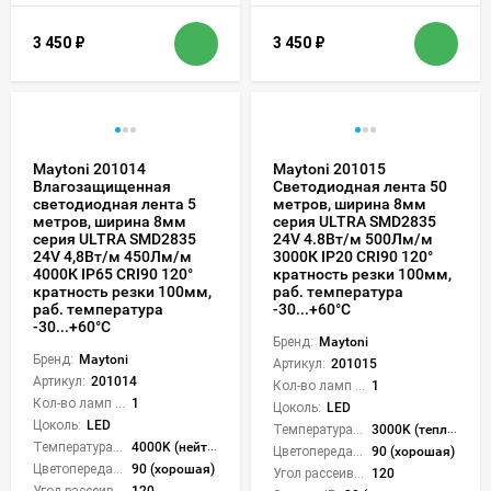
3 450
₽
3 450
₽
Maytoni 201014
Maytoni 201015
Влагозащищенная
Cветодиодная лента 50
светодиодная лента 5
метров, ширина 8мм
метров, ширина 8мм
серия ULTRA SMD2835
серия ULTRA SMD2835
24V 4.8Вт/м 500Лм/м
24V 4,8Вт/м 450Лм/м
3000К IP20 CRI90 120°
4000К IP65 CRI90 120°
кратность резки 100мм,
кратность резки 100мм,
раб. температура
раб. температура
-30...+60°С
-30...+60°С
Бренд:
Maytoni
Бренд:
Maytoni
Артикул:
201015
Артикул:
201014
Кол-во ламп или LED:
1
Кол-во ламп или LED:
1
Цоколь:
LED
Цоколь:
LED
Температура света:
3000K (теплый)
Температура света:
4000K (нейтральный)
Цветопередача (CRI):
90 (хорошая)
Цветопередача (CRI):
90 (хорошая)
Угол рассеивания света °:
120
Угол рассеивания света °:
120