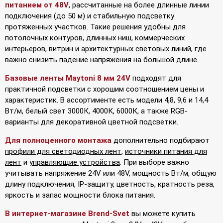
питанием от 48V
, рассчитанные на более длинные линии
подключения (до 50 м) и стабильную подсветку
протяженных участков. Такие решения удобны для
потолочных контуров, длинных ниш, коммерческих
интерьеров, витрин и архитектурных световых линий, где
важно снизить падение напряжения на большой длине.
Базовые ленты Maytoni 8 мм 24V
подходят для
практичной подсветки с хорошим соотношением цены и
характеристик. В ассортименте есть модели 4,8, 9,6 и 14,4
Вт/м, белый свет 3000К, 4000К, 6000К, а также RGB-
варианты для декоративной цветной подсветки.
Для полноценного монтажа
дополнительно подбирают
профили для светодиодных лент
,
источники питания для
лент
и
управляющие устройства
. При выборе важно
учитывать напряжение 24V или 48V, мощность Вт/м, общую
длину подключения, IP-защиту, цветность, кратность реза,
яркость и запас мощности блока питания.
В интернет-магазине Brend-Svet
вы можете купить