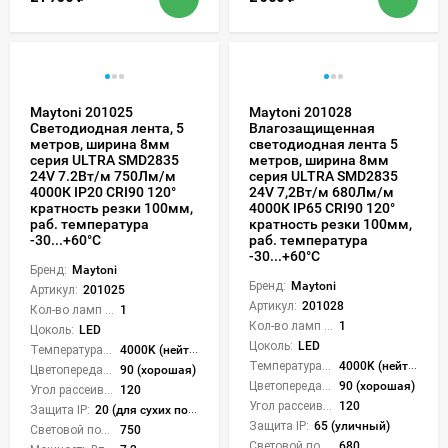
Maytoni 201025
Maytoni 201028
Светодиодная лента, 5
Влагозащищенная
метров, ширина 8мм
светодиодная лента 5
серия ULTRA SMD2835
метров, ширина 8мм
24V 7.2Вт/м 750Лм/м
серия ULTRA SMD2835
4000К IP20 CRI90 120°
24V 7,2Вт/м 680Лм/м
кратность резки 100мм,
4000К IP65 CRI90 120°
раб. температура
кратность резки 100мм,
-30...+60°С
раб. температура
-30...+60°С
Бренд:
Maytoni
Бренд:
Maytoni
Артикул:
201025
Артикул:
201028
Кол-во ламп или LED:
1
Кол-во ламп или LED:
1
Цоколь:
LED
Цоколь:
LED
Температура света:
4000K (нейтральный)
Температура света:
4000K (нейтральный)
Цветопередача (CRI):
90 (хорошая)
Цветопередача (CRI):
90 (хорошая)
Угол рассеивания света °:
120
Угол рассеивания света °:
120
Защита IP:
20 (для сухих пом.)
Защита IP:
65 (уличный)
Световой поток Лм/м:
750
Световой поток Лм/м:
680