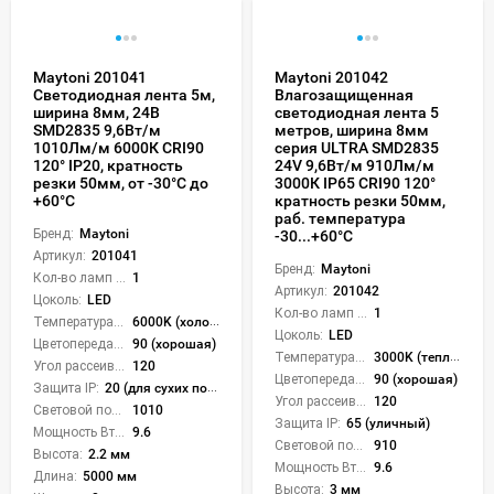
Maytoni 201041
Maytoni 201042
Светодиодная лента 5м,
Влагозащищенная
ширина 8мм, 24В
светодиодная лента 5
SMD2835 9,6Вт/м
метров, ширина 8мм
1010Лм/м 6000К CRI90
серия ULTRA SMD2835
120° IP20, кратность
24V 9,6Вт/м 910Лм/м
резки 50мм, от -30°С до
3000К IP65 CRI90 120°
+60°С
кратность резки 50мм,
раб. температура
Бренд:
Maytoni
-30...+60°С
Артикул:
201041
Бренд:
Maytoni
Кол-во ламп или LED:
1
Артикул:
201042
Цоколь:
LED
Кол-во ламп или LED:
1
Температура света:
6000K (холодный)
Цоколь:
LED
Цветопередача (CRI):
90 (хорошая)
Температура света:
3000K (теплый)
Угол рассеивания света °:
120
Цветопередача (CRI):
90 (хорошая)
Защита IP:
20 (для сухих пом.)
Угол рассеивания света °:
120
Световой поток Лм/м:
1010
Защита IP:
65 (уличный)
Мощность Вт/м:
9.6
Световой поток Лм/м:
910
Высота:
2.2 мм
Мощность Вт/м:
9.6
Длина:
5000 мм
Высота:
3 мм