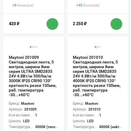
+
8
бонус(ов)
+
45
бонус(ов)
420
₽
2 250
₽
Maytoni 201009
Maytoni 201010
Светодиодная лента, 5
Светодиодная лента, 5
метров, ширина 8мм
метров, ширина 8мм
серия ULTRA SMD2835
серия ULTRA SMD2835
24V 4.8Вт/м 500Лм/м
24V 4.8Вт/м 500Лм/м
3000К IP20 CRI90 120°
4000К IP20 CRI90 120°
кратность резки 100мм,
кратность резки 100мм,
раб. температура
раб. температура
-30...+60°С
-30...+60°С
Бренд:
Maytoni
Бренд:
Maytoni
Артикул:
201009
Артикул:
201010
Кол-во ламп или LED:
1
Кол-во ламп или LED:
1
Цоколь:
LED
Цоколь:
LED
Температура света:
3000K (теплый)
Температура света:
4000K (нейтральный)