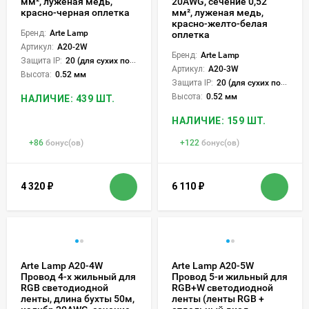
мм², луженая медь,
20AWG, сечение 0,52
красно-черная оплетка
мм², луженая медь,
красно-желто-белая
Бренд:
Arte Lamp
оплетка
Артикул:
A20-2W
Бренд:
Arte Lamp
Защита IP:
20 (для сухих пом.)
Артикул:
A20-3W
Высота:
0.52 мм
Защита IP:
20 (для сухих пом.)
Высота:
0.52 мм
НАЛИЧИЕ: 439 ШТ.
НАЛИЧИЕ: 159 ШТ.
+
86
бонус(ов)
+
122
бонус(ов)
4 320
₽
6 110
₽
Arte Lamp A20-4W
Arte Lamp A20-5W
Провод 4-х жильный для
Провод 5-и жильный для
RGB светодиодной
RGB+W светодиодной
ленты, длина бухты 50м,
ленты (ленты RGB +