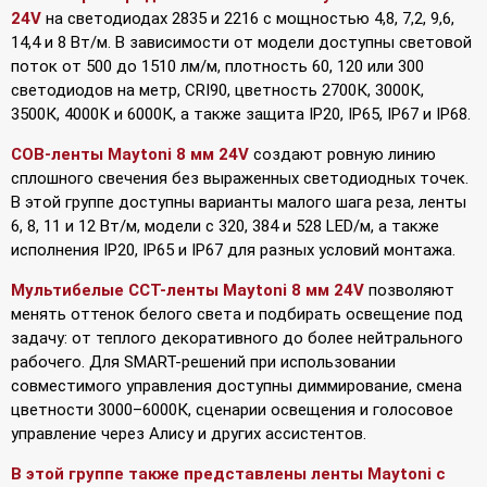
24V
на светодиодах 2835 и 2216 с мощностью 4,8, 7,2, 9,6,
14,4 и 8 Вт/м. В зависимости от модели доступны световой
поток от 500 до 1510 лм/м, плотность 60, 120 или 300
светодиодов на метр, CRI90, цветность 2700К, 3000К,
3500К, 4000К и 6000К, а также защита IP20, IP65, IP67 и IP68.
COB-ленты Maytoni 8 мм 24V
создают ровную линию
сплошного свечения без выраженных светодиодных точек.
В этой группе доступны варианты малого шага реза, ленты
6, 8, 11 и 12 Вт/м, модели с 320, 384 и 528 LED/м, а также
исполнения IP20, IP65 и IP67 для разных условий монтажа.
Мультибелые CCT-ленты Maytoni 8 мм 24V
позволяют
менять оттенок белого света и подбирать освещение под
задачу: от теплого декоративного до более нейтрального
рабочего. Для SMART-решений при использовании
совместимого управления доступны диммирование, смена
цветности 3000–6000К, сценарии освещения и голосовое
управление через Алису и других ассистентов.
В этой группе также представлены ленты Maytoni с