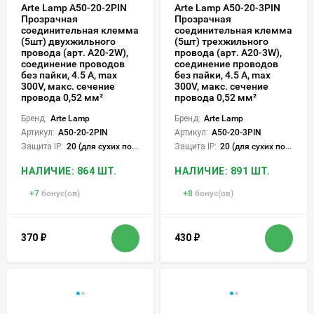
Arte Lamp A50-20-2PIN
Arte Lamp A50-20-3PIN
Прозрачная
Прозрачная
соединительная клемма
соединительная клемма
(5шт) двухжильного
(5шт) трехжильного
провода (арт. A20-2W),
провода (арт. A20-3W),
соединение проводов
соединение проводов
без пайки, 4.5 А, max
без пайки, 4.5 А, max
300V, макс. сечение
300V, макс. сечение
провода 0,52 мм²
провода 0,52 мм²
Бренд:
Arte Lamp
Бренд:
Arte Lamp
Артикул:
A50-20-2PIN
Артикул:
A50-20-3PIN
Защита IP:
20 (для сухих пом.)
Защита IP:
20 (для сухих пом.)
НАЛИЧИЕ: 864 ШТ.
НАЛИЧИЕ: 891 ШТ.
+
7
бонус(ов)
+
8
бонус(ов)
370
₽
430
₽