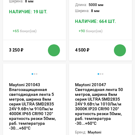
Ширина:
8 мм
Длина:
5000 мм
Ширина:
8 мм
НАЛИЧИЕ: 19 ШТ.
НАЛИЧИЕ: 664 ШТ.
+
65
бонус(ов)
+
90
бонус(ов)
3 250
₽
4 500
₽
Maytoni 201043
Maytoni 201047
Влагозащищенная
Светодиодная лента 50
светодиодная лента 5
метров, ширина 8мм
метров, ширина 8мм
серия ULTRA SMD2835
серия ULTRA SMD2835
24V 9.6Вт/м 1010Лм/м
24V 9.6Вт/м 910Лм/м
3000К IP20 CRI90 120°
4000К IP65 CRI90 120°
кратность резки 50мм,
кратность резки 50мм,
раб. температура
раб. температура
-30...+60°С
-30...+60°С
Бренд:
Maytoni