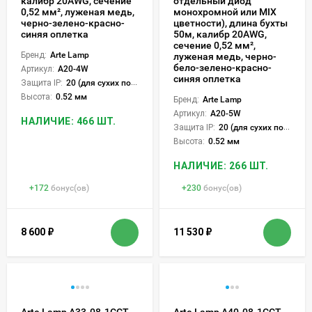
калибр 20AWG, сечение
отдельный диод
0,52 мм², луженая медь,
монохромной или MIX
черно-зелено-красно-
цветности), длина бухты
синяя оплетка
50м, калибр 20AWG,
сечение 0,52 мм²,
Бренд:
Arte Lamp
луженая медь, черно-
бело-зелено-красно-
Артикул:
A20-4W
синяя оплетка
Защита IP:
20 (для сухих пом.)
Высота:
0.52 мм
Бренд:
Arte Lamp
Артикул:
A20-5W
НАЛИЧИЕ: 466 ШТ.
Защита IP:
20 (для сухих пом.)
Высота:
0.52 мм
НАЛИЧИЕ: 266 ШТ.
+
172
бонус(ов)
+
230
бонус(ов)
8 600
₽
11 530
₽
Arte Lamp A33-08-1CCT
Arte Lamp A40-08-1CCT