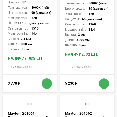
Цоколь:
LED
Температура света:
3000K (теплый)
Температура света:
4000K (нейтральный)
Цветопередача (CRI):
90 (хорошая)
Цветопередача (CRI):
90 (хорошая)
Угол рассеивания света °:
120
Угол рассеивания света °:
120
Защита IP:
65 (уличный)
Защита IP:
20 (для сухих пом.)
Световой поток Лм/м:
1360
Световой поток Лм/м:
1510
Мощность Вт/м:
14.4
Мощность Вт/м:
14.4
Высота:
3 мм
Высота:
2.1 мм
Длина:
5000 мм
Длина:
5000 мм
Ширина:
8 мм
Ширина:
8 мм
НАЛИЧИЕ: 32 ШТ.
НАЛИЧИЕ: 938 ШТ.
+
75
бонус(ов)
+
104
бонус(ов)
3 770
₽
5 230
₽
Maytoni 201061
Maytoni 201062