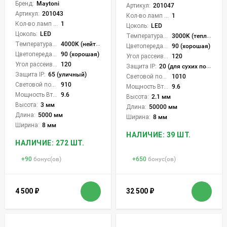
Бренд:
Maytoni
Артикул:
201047
Артикул:
201043
Кол-во ламп или LED:
1
Кол-во ламп или LED:
1
Цоколь:
LED
Цоколь:
LED
Температура света:
3000K (теплый)
Температура света:
4000K (нейтральный)
Цветопередача (CRI):
90 (хорошая)
Цветопередача (CRI):
90 (хорошая)
Угол рассеивания света °:
120
Угол рассеивания света °:
120
Защита IP:
20 (для сухих пом.)
Защита IP:
65 (уличный)
Световой поток Лм/м:
1010
Световой поток Лм/м:
910
Мощность Вт/м:
9.6
Мощность Вт/м:
9.6
Высота:
2.1 мм
Высота:
3 мм
Длина:
50000 мм
Длина:
5000 мм
Ширина:
8 мм
Ширина:
8 мм
НАЛИЧИЕ: 39 ШТ.
НАЛИЧИЕ: 272 ШТ.
+
90
бонус(ов)
+
650
бонус(ов)
4 500
₽
32 500
₽