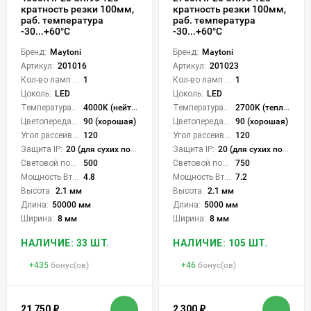
кратность резки 100мм,
кратность резки 100мм,
раб. температура
раб. температура
-30...+60°С
-30...+60°С
Бренд:
Maytoni
Бренд:
Maytoni
Артикул:
201016
Артикул:
201023
Кол-во ламп или LED:
1
Кол-во ламп или LED:
1
Цоколь:
LED
Цоколь:
LED
Температура света:
4000K (нейтральный)
Температура света:
2700K (теплый)
Цветопередача (CRI):
90 (хорошая)
Цветопередача (CRI):
90 (хорошая)
Угол рассеивания света °:
120
Угол рассеивания света °:
120
Защита IP:
20 (для сухих пом.)
Защита IP:
20 (для сухих пом.)
Световой поток Лм/м:
500
Световой поток Лм/м:
750
Мощность Вт/м:
4.8
Мощность Вт/м:
7.2
Высота:
2.1 мм
Высота:
2.1 мм
Длина:
50000 мм
Длина:
5000 мм
Ширина:
8 мм
Ширина:
8 мм
НАЛИЧИЕ: 33 ШТ.
НАЛИЧИЕ: 105 ШТ.
+
435
бонус(ов)
+
46
бонус(ов)
21 750
₽
2 300
₽