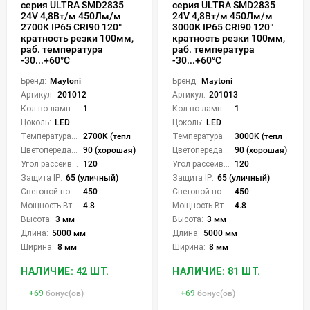
серия ULTRA SMD2835
серия ULTRA SMD2835
24V 4,8Вт/м 450Лм/м
24V 4,8Вт/м 450Лм/м
2700К IP65 CRI90 120°
3000К IP65 CRI90 120°
кратность резки 100мм,
кратность резки 100мм,
раб. температура
раб. температура
-30...+60°С
-30...+60°С
Бренд:
Maytoni
Бренд:
Maytoni
Артикул:
201012
Артикул:
201013
Кол-во ламп или LED:
1
Кол-во ламп или LED:
1
Цоколь:
LED
Цоколь:
LED
Температура света:
2700K (теплый)
Температура света:
3000K (теплый)
Цветопередача (CRI):
90 (хорошая)
Цветопередача (CRI):
90 (хорошая)
Угол рассеивания света °:
120
Угол рассеивания света °:
120
Защита IP:
65 (уличный)
Защита IP:
65 (уличный)
Световой поток Лм/м:
450
Световой поток Лм/м:
450
Мощность Вт/м:
4.8
Мощность Вт/м:
4.8
Высота:
3 мм
Высота:
3 мм
Длина:
5000 мм
Длина:
5000 мм
Ширина:
8 мм
Ширина:
8 мм
НАЛИЧИЕ: 42 ШТ.
НАЛИЧИЕ: 81 ШТ.
+
69
бонус(ов)
+
69
бонус(ов)