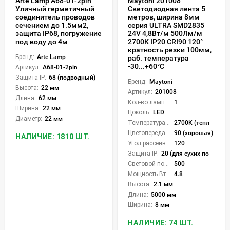
Arte Lamp A68-01-2pin
Maytoni 201008
Уличный герметичный
Cветодиодная лента 5
соединитель проводов
метров, ширина 8мм
сечением до 1.5мм2,
серия ULTRA SMD2835
защита IP68, погружение
24V 4,8Вт/м 500Лм/м
под воду до 4м
2700К IP20 CRI90 120°
кратность резки 100мм,
Бренд:
Arte Lamp
раб. температура
-30...+60°С
Артикул:
A68-01-2pin
Защита IP:
68 (подводный)
Бренд:
Maytoni
Высота:
22 мм
Артикул:
201008
Длина:
62 мм
Кол-во ламп или LED:
1
Ширина:
22 мм
Цоколь:
LED
Диаметр:
22 мм
Температура света:
2700K (теплый)
Цветопередача (CRI):
90 (хорошая)
НАЛИЧИЕ: 1810 ШТ.
Угол рассеивания света °:
120
Защита IP:
20 (для сухих пом.)
Световой поток Лм/м:
500
Мощность Вт/м:
4.8
Высота:
2.1 мм
Длина:
5000 мм
Ширина:
8 мм
НАЛИЧИЕ: 74 ШТ.