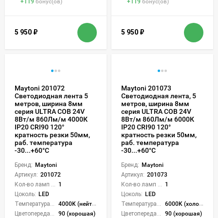
+
119
бонус(ов)
+
119
бонус(ов)
5 950
₽
5 950
₽
Maytoni 201072
Maytoni 201073
Светодиодная лента 5
Светодиодная лента, 5
метров, ширина 8мм
метров, ширина 8мм
серия ULTRA COB 24V
серия ULTRA COB 24V
8Вт/м 860Лм/м 4000К
8Вт/м 860Лм/м 6000К
IP20 CRI90 120°
IP20 CRI90 120°
кратность резки 50мм,
кратность резки 50мм,
раб. температура
раб. температура
-30...+60°С
-30...+60°С
Бренд:
Maytoni
Бренд:
Maytoni
Артикул:
201072
Артикул:
201073
Кол-во ламп или LED:
1
Кол-во ламп или LED:
1
Цоколь:
LED
Цоколь:
LED
Температура света:
4000K (нейтральный)
Температура света:
6000K (холодный)
Цветопередача (CRI):
90 (хорошая)
Цветопередача (CRI):
90 (хорошая)