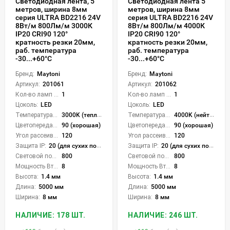
Светодиодная лента, 5
Светодиодная лента 5
метров, ширина 8мм
метров, ширина 8мм
серия ULTRA BD2216 24V
серия ULTRA ВD2216 24V
8Вт/м 800Лм/м 3000К
8Вт/м 800Лм/м 4000К
IP20 CRI90 120°
IP20 CRI90 120°
кратность резки 20мм,
кратность резки 20мм,
раб. температура
раб. температура
-30...+60°С
-30...+60°С
Бренд:
Maytoni
Бренд:
Maytoni
Артикул:
201061
Артикул:
201062
Кол-во ламп или LED:
1
Кол-во ламп или LED:
1
Цоколь:
LED
Цоколь:
LED
Температура света:
3000K (теплый)
Температура света:
4000K (нейтральный)
Цветопередача (CRI):
90 (хорошая)
Цветопередача (CRI):
90 (хорошая)
Угол рассеивания света °:
120
Угол рассеивания света °:
120
Защита IP:
20 (для сухих пом.)
Защита IP:
20 (для сухих пом.)
Световой поток Лм/м:
800
Световой поток Лм/м:
800
Мощность Вт/м:
8
Мощность Вт/м:
8
Высота:
1.4 мм
Высота:
1.4 мм
Длина:
5000 мм
Длина:
5000 мм
Ширина:
8 мм
Ширина:
8 мм
НАЛИЧИЕ: 178 ШТ.
НАЛИЧИЕ: 246 ШТ.