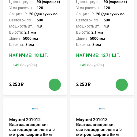
Цветопередача (CRI):
90 (хорошая)
Цветопередача (CRI):
90 (хорошая)
Угол рассеивания света °:
120
Угол рассеивания света °:
120
Защита IP:
20 (для сухих пом.)
Защита IP:
20 (для сухих пом.)
Световой поток Лм/м:
500
Световой поток Лм/м:
500
Мощность Вт/м:
4.8
Мощность Вт/м:
4.8
Высота:
2.1 мм
Высота:
2.1 мм
Длина:
5000 мм
Длина:
5000 мм
Ширина:
8 мм
Ширина:
8 мм
НАЛИЧИЕ: 18 ШТ.
НАЛИЧИЕ: 1271 ШТ.
+
45
бонус(ов)
+
45
бонус(ов)
2 250
₽
2 250
₽
Maytoni 201012
Maytoni 201013
Влагозащищенная
Влагозащищенная
светодиодная лента 5
светодиодная лента 5
метров, ширина 8мм
метров, ширина 8мм