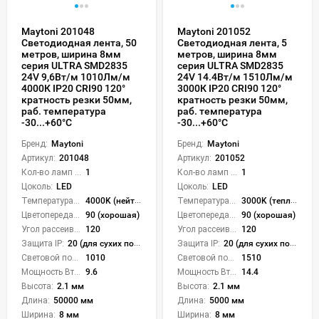
Maytoni 201048
Maytoni 201052
Светодиодная лента, 50
Светодиодная лента, 5
метров, ширина 8мм
метров, ширина 8мм
серия ULTRA SMD2835
серия ULTRA SMD2835
24V 9,6Вт/м 1010Лм/м
24V 14.4Вт/м 1510Лм/м
4000К IP20 CRI90 120°
3000К IP20 CRI90 120°
кратность резки 50мм,
кратность резки 50мм,
раб. температура
раб. температура
-30...+60°С
-30...+60°С
Бренд:
Maytoni
Бренд:
Maytoni
Артикул:
201048
Артикул:
201052
Кол-во ламп или LED:
1
Кол-во ламп или LED:
1
Цоколь:
LED
Цоколь:
LED
Температура света:
4000K (нейтральный)
Температура света:
3000K (теплый)
Цветопередача (CRI):
90 (хорошая)
Цветопередача (CRI):
90 (хорошая)
Угол рассеивания света °:
120
Угол рассеивания света °:
120
Защита IP:
20 (для сухих пом.)
Защита IP:
20 (для сухих пом.)
Световой поток Лм/м:
1010
Световой поток Лм/м:
1510
Мощность Вт/м:
9.6
Мощность Вт/м:
14.4
Высота:
2.1 мм
Высота:
2.1 мм
Длина:
50000 мм
Длина:
5000 мм
Ширина:
8 мм
Ширина:
8 мм