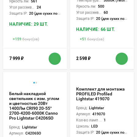
Температура света:
3000K (теплый)
Яркость лм:
561
Яркость лм:
500
Угол рассеивания света °:
24
Угол рассеивания света °:
60
Защита IP:
20 (для сухих пом.)
Защита IP:
20 (для сухих пом.)
НАЛИЧИЕ: 29 ШТ.
НАЛИЧИЕ: 66 ШТ.
+
159
бонус(ов)
+
51
бонус(ов)
7 999
₽
2 598
₽
Комплект для монтажа
Белый накладной
PROFILED Profiled
светильник с изм. углом
Lightstar 419070
и цветностью 20Вт
1400Лм CRI90 20-55°
Бренд:
Lightstar
2700-4200-6000К Canno
Артикул:
419070
Pro Lightstar C4206SO
Кол-во ламп или LED:
1
Цоколь:
LED
Бренд:
Lightstar
Защита IP:
20 (для сухих пом.)
Артикул:
C4206SO