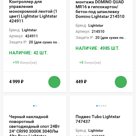
Контроллер для
монтажа DOMINO QUAD
управления
МR16 в гипсокартон/
монохромной лентой (1
бетон под шпаклевку
цвет) Lightstar Lightstar
Domino Lightstar 214510
424911
Бренд:
Lightstar
Бренд:
Lightstar
Артикул:
214510
Артикул:
424911
Защита IP:
20 (для сухих пом.)
Защита IP:
20 (для сухих пом.)
НАЛИЧИЕ: 4985 ШТ.
НАЛИЧИЕ: 42 ШТ.
+
99
бонус(ов)
+
8
бонус(ов)
4 999
₽
449
₽
Черный накладной
Подвес Tubo Lightstar
поворотный
747437
светодиодный спот 24Вт
Бренд:
Lightstar
24° CRI90 3000К 3040Лм
Alta Base Lightstar