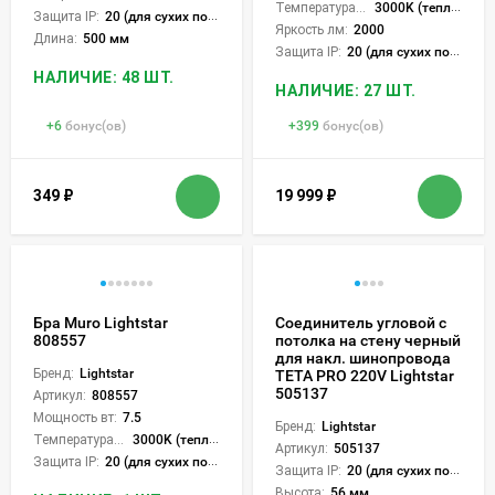
Температура света:
3000K (теплый)
Защита IP:
20 (для сухих пом.)
Яркость лм:
2000
Длина:
500 мм
Защита IP:
20 (для сухих пом.)
НАЛИЧИЕ: 48 ШТ.
НАЛИЧИЕ: 27 ШТ.
+
6
бонус(ов)
+
399
бонус(ов)
349
₽
19 999
₽
Бра Muro Lightstar
Соединитель угловой с
808557
потолка на стену черный
для накл. шинопровода
Бренд:
Lightstar
TETA PRO 220V Lightstar
505137
Артикул:
808557
Мощность вт:
7.5
Бренд:
Lightstar
Температура света:
3000K (теплый)
Артикул:
505137
Защита IP:
20 (для сухих пом.)
Защита IP:
20 (для сухих пом.)
Высота:
56 мм