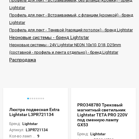
Профиль для лент - Встраиваемый, без фланца (кромки) - бренд
Lightstar
Профиль для лент - Встраиваемый, с фланцем (кромкой) - бренд
Lightstar
Профиль для лент - Теневой (парящий потолок) - бренд Lightstar
Неоновые системы - бренд Lightstar
Неоновые системы - 24V Lightstar NEON 10x10, D18, D25mm
(составной - профиль и лента отдельно) - бренд Lightstar
Распродажа
PRO348780 Трековый
Люстра подвесная Extra
магнитный светильник
Lightstar L3PR721134
Lightstar TETA PRO 220V
под сменную лампу
Бренд:
Lightstar
GX53
Артикул:
L3PR721134
Бренд:
Lightstar
Кол-во ламп или LED:
9