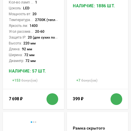
Кол-во ламп или LED:
1
НАЛИЧИЕ: 1886 ШТ.
Цоколь:
LED
Мощность вт:
20
Температура света:
2700K (теплый), 4200K (нейтральный), 6000K (холодный), CCT механическое переключение
Яркость лм:
1400
Угол рассеивания света °:
20-60
Защита IP:
20 (для сухих пом.)
Высота:
220 мм
Длина:
92 мм
Ширина:
72 мм
Диаметр:
72 мм
НАЛИЧИЕ: 57 ШТ.
+
153
бонус(ов)
+
7
бонус(ов)
7 698
₽
399
₽
Рамка скрытого