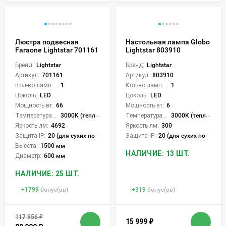
Люстра подвесная
Настольная лампа Globo
Faraone Lightstar 701161
Lightstar 803910
Бренд:
Lightstar
Бренд:
Lightstar
Артикул:
701161
Артикул:
803910
Кол-во ламп или LED:
1
Кол-во ламп или LED:
1
Цоколь:
LED
Цоколь:
LED
Мощность вт:
66
Мощность вт:
6
Температура света:
3000K (теплый)
Температура света:
3000K (теплый)
Яркость лм:
4692
Яркость лм:
300
Защита IP:
20 (для сухих пом.)
Защита IP:
20 (для сухих пом.)
Высота:
1500 мм
НАЛИЧИЕ: 13 ШТ.
Диаметр:
600 мм
НАЛИЧИЕ: 25 ШТ.
+
1799
бонус(ов)
+
319
бонус(ов)
117 956
₽
15 999
₽