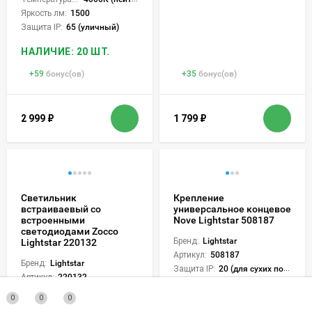
Яркость лм:
1500
Защита IP:
65 (уличный)
НАЛИЧИЕ: 20 ШТ.
+
59
бонус(ов)
+
35
бонус(ов)
2 999
₽
1 799
₽
Светильник
Крепление
встраиваевый со
универсальное концевое
встроенными
Nove Lightstar 508187
светодиодами Zocco
Бренд:
Lightstar
Lightstar 220132
Артикул:
508187
Бренд:
Lightstar
Защита IP:
20 (для сухих пом.)
Артикул:
220132
Высота:
45 мм
Кол-во ламп или LED:
1
Диаметр:
60 мм
0
0
0
Цоколь:
LED