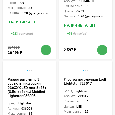
Артикул:
PRO348780
Цоколь:
G9
Кол-во ламп или LED:
1
Мощность вт:
45
Цоколь:
GX53
Защита IP:
20 (для сухих пом.)
Защита IP:
20 (для сухих пом.)
НАЛИЧИЕ: 4 ШТ.
НАЛИЧИЕ: 95 ШТ.
+
523
бонус(ов)
+
51
бонус(ов)
52 156
₽
2 597
₽
26 196
₽
Разветвитель на 3
Люстра потолочная Lodi
светильника серии
Lightstar 723017
036XXX LED max 3x5Вт
Бренд:
Lightstar
(0,5м кабель) Mobiled
Lightstar 036003
Артикул:
723017
Кол-во ламп или LED:
1
Бренд:
Lightstar
Цоколь:
LED
Артикул:
036003
Мощность вт:
25
Мощность вт:
15