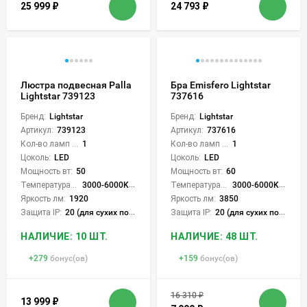
25 999
₽
24 793
₽
Люстра подвесная Palla
Бра Emisfero Lightstar
Lightstar 739123
737616
Бренд:
Lightstar
Бренд:
Lightstar
Артикул:
739123
Артикул:
737616
Кол-во ламп или LED:
1
Кол-во ламп или LED:
1
Цоколь:
LED
Цоколь:
LED
Мощность вт:
50
Мощность вт:
60
Температура света:
3000-6000K (плавная рег.)
Температура света:
3000-6000K (плавная рег.)
Яркость лм:
1920
Яркость лм:
3850
Защита IP:
20 (для сухих пом.)
Защита IP:
20 (для сухих пом.)
НАЛИЧИЕ: 10 ШТ.
НАЛИЧИЕ: 48 ШТ.
+
279
бонус(ов)
+
159
бонус(ов)
16 310
₽
13 999
₽