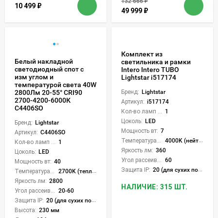
132 666
₽
10 499
₽
49 999
₽
Комплект из
Белый накладной
светильника и рамки
светодиодный спот с
Intero Intero TUBO
изм углом и
Lightstar i517174
температурой света 40W
2800Лм 20-55° CRI90
Бренд:
Lightstar
2700-4200-6000К
Артикул:
i517174
C4406SO
Кол-во ламп или LED:
1
Цоколь:
LED
Бренд:
Lightstar
Мощность вт:
7
Артикул:
C4406SO
Температура света:
4000K (нейтральный)
Кол-во ламп или LED:
1
Яркость лм:
360
Цоколь:
LED
Угол рассеивания света °:
60
Мощность вт:
40
Защита IP:
20 (для сухих пом.)
Температура света:
2700K (теплый), 4200K (нейтральный), 6000K (холодный), CCT механическое переключение
Яркость лм:
2800
НАЛИЧИЕ: 315 ШТ.
Угол рассеивания света °:
20-60
Защита IP:
20 (для сухих пом.)
Высота:
230 мм