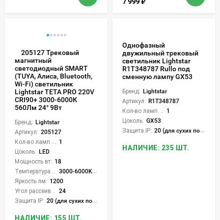
7 999
₽
Однофазный
205127 Трековый
двужильный трековый
магнитный
светильник Lightstar
светодиодный SMART
R1T348787 Rullo под
(TUYA, Алиса, Bluetooth,
сменную лампу GX53
Wi-Fi) светильник
Бренд:
Lightstar
Lightstar TETA PRO 220V
CRI90+ 3000-6000К
Артикул:
R1T348787
560Лм 24° 9Вт
Кол-во ламп или LED:
1
Цоколь:
GX53
Бренд:
Lightstar
Защита IP:
20 (для сухих пом.)
Артикул:
205127
Кол-во ламп или LED:
1
НАЛИЧИЕ: 235 ШТ.
Цоколь:
LED
Мощность вт:
18
Температура света:
3000-6000K (плавная рег.)
Яркость лм:
1200
Угол рассеивания света °:
24
Защита IP:
20 (для сухих пом.)
НАЛИЧИЕ: 155 ШТ.