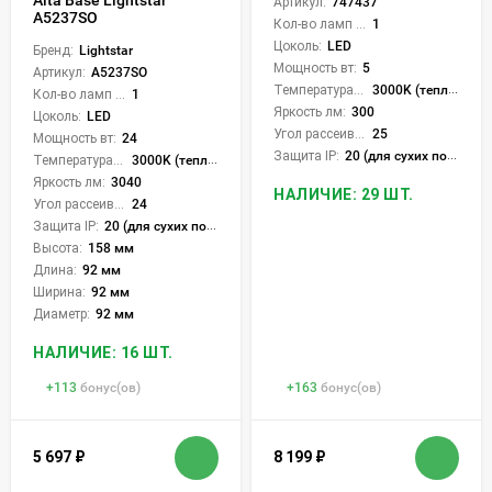
Артикул:
747437
A5237SO
Кол-во ламп или LED:
1
Цоколь:
LED
Бренд:
Lightstar
Мощность вт:
5
Артикул:
A5237SO
Температура света:
3000K (теплый)
Кол-во ламп или LED:
1
Яркость лм:
300
Цоколь:
LED
Угол рассеивания света °:
25
Мощность вт:
24
Защита IP:
20 (для сухих пом.)
Температура света:
3000K (теплый)
Яркость лм:
3040
НАЛИЧИЕ: 29 ШТ.
Угол рассеивания света °:
24
Защита IP:
20 (для сухих пом.)
Высота:
158 мм
Длина:
92 мм
Ширина:
92 мм
Диаметр:
92 мм
НАЛИЧИЕ: 16 ШТ.
+
113
бонус(ов)
+
163
бонус(ов)
5 697
₽
8 199
₽