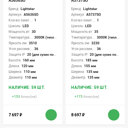
A5636SO
A5737SO
Бренд:
Lightstar
Бренд:
Lightstar
Артикул:
A5636SO
Артикул:
A5737SO
Кол-во ламп или LED:
1
Кол-во ламп или LED:
1
Цоколь:
LED
Цоколь:
LED
Мощность вт:
30
Мощность вт:
35
Температура света:
3000K (теплый)
Температура света:
3000K (теплый)
Яркость лм:
3510
Яркость лм:
3230
Угол рассеивания света °:
36
Угол рассеивания света °:
36
Защита IP:
20 (для сухих пом.)
Защита IP:
20 (для сухих пом.)
Высота:
160 мм
Высота:
185 мм
Длина:
120 мм
Длина:
155 мм
Ширина:
110 мм
Ширина:
135 мм
Диаметр:
110 мм
Диаметр:
135 мм
НАЛИЧИЕ: 59 ШТ.
НАЛИЧИЕ: 59 ШТ.
+
153
бонус(ов)
+
173
бонус(ов)
7 697
₽
8 697
₽