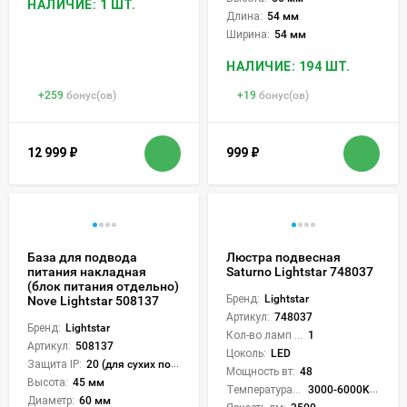
НАЛИЧИЕ: 1 ШТ.
Длина:
54 мм
Ширина:
54 мм
НАЛИЧИЕ: 194 ШТ.
+
259
бонус(ов)
+
19
бонус(ов)
12 999
₽
999
₽
База для подвода
Люстра подвесная
питания накладная
Saturno Lightstar 748037
(блок питания отдельно)
Бренд:
Lightstar
Nove Lightstar 508137
Артикул:
748037
Бренд:
Lightstar
Кол-во ламп или LED:
1
Артикул:
508137
Цоколь:
LED
Защита IP:
20 (для сухих пом.)
Мощность вт:
48
Высота:
45 мм
Температура света:
3000-6000K (плавная рег.)
Диаметр:
60 мм