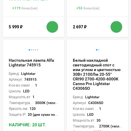
+
119
бонус(ов)
+
53
бонус(ов)
5 999
₽
2 697
₽
Настольная лампа Alfa
Белый накладной
Lightstar 745915
светодиодный спот с
изм углом и цветностью
Бренд:
Lightstar
30Вт 2100Лм 20-55°
CRI90 2700-4200-6000К
Артикул:
745915
Canno Pro Lightstar
Кол-во ламп или LED:
1
C4306SO
Цоколь:
LED
Мощность вт:
1
Бренд:
Lightstar
Температура света:
3000K (теплый)
Артикул:
C4306SO
Яркость лм:
120
Кол-во ламп или LED:
1
Защита IP:
20 (для сухих пом.)
Цоколь:
LED
Мощность вт:
30
НАЛИЧИЕ: 20 ШТ.
Температура света:
2700K (теплый), 4200K (нейтральный), 6000K (холодный), CCT механическое переключение