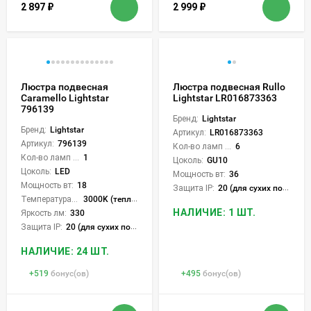
2 897
₽
2 999
₽
Люстра подвесная
Люстра подвесная Rullo
Caramello Lightstar
Lightstar LR016873363
796139
Бренд:
Lightstar
Бренд:
Lightstar
Артикул:
LR016873363
Артикул:
796139
Кол-во ламп или LED:
6
Кол-во ламп или LED:
1
Цоколь:
GU10
Цоколь:
LED
Мощность вт:
36
Мощность вт:
18
Защита IP:
20 (для сухих пом.)
Температура света:
3000K (теплый)
НАЛИЧИЕ: 1 ШТ.
Яркость лм:
330
Защита IP:
20 (для сухих пом.)
НАЛИЧИЕ: 24 ШТ.
+
519
бонус(ов)
+
495
бонус(ов)