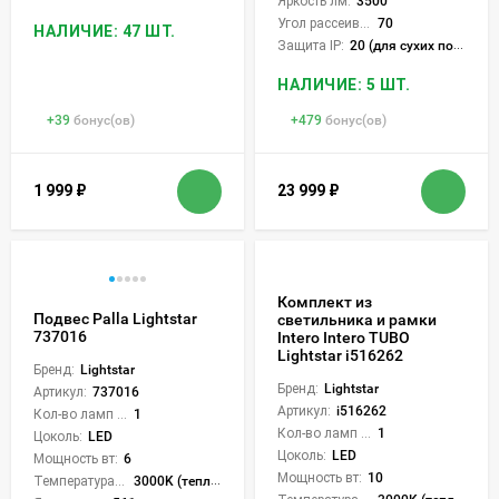
Яркость лм:
3500
Угол рассеивания света °:
70
НАЛИЧИЕ: 47 ШТ.
Защита IP:
20 (для сухих пом.)
НАЛИЧИЕ: 5 ШТ.
+
39
бонус(ов)
+
479
бонус(ов)
1 999
₽
23 999
₽
Комплект из
Подвес Palla Lightstar
светильника и рамки
737016
Intero Intero TUBO
Lightstar i516262
Бренд:
Lightstar
Бренд:
Lightstar
Артикул:
737016
Артикул:
i516262
Кол-во ламп или LED:
1
Кол-во ламп или LED:
1
Цоколь:
LED
Цоколь:
LED
Мощность вт:
6
Мощность вт:
10
Температура света:
3000K (теплый)