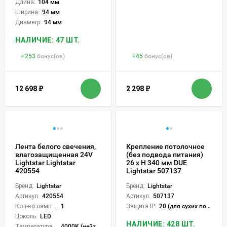
Длина:
104 мм
Ширина:
94 мм
Диаметр:
94 мм
НАЛИЧИЕ: 47 ШТ.
+
253
бонус(ов)
+
45
бонус(ов)
12 698
₽
2 298
₽
Лента белого свечения,
Крепление потолочное
влагозащищенная 24V
(без подвода питания)
Lightstar Lightstar
26 x H 340 мм DUE
420554
Lightstar 507137
Бренд:
Lightstar
Бренд:
Lightstar
Артикул:
420554
Артикул:
507137
Кол-во ламп или LED:
1
Защита IP:
20 (для сухих пом.)
Цоколь:
LED
НАЛИЧИЕ: 428 ШТ.
Температура света:
4000K (нейтральный)