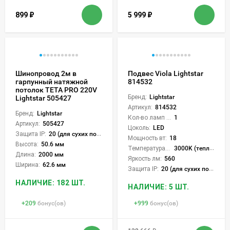
899
₽
5 999
₽
Шинопровод 2м в
Подвес Viola Lightstar
гарпунный натяжной
814532
потолок TETA PRO 220V
Бренд:
Lightstar
Lightstar 505427
Артикул:
814532
Бренд:
Lightstar
Кол-во ламп или LED:
1
Артикул:
505427
Цоколь:
LED
Защита IP:
20 (для сухих пом.)
Мощность вт:
18
Высота:
50.6 мм
Температура света:
3000K (теплый)
Длина:
2000 мм
Яркость лм:
560
Ширина:
62.6 мм
Защита IP:
20 (для сухих пом.)
НАЛИЧИЕ: 182 ШТ.
НАЛИЧИЕ: 5 ШТ.
+
209
бонус(ов)
+
999
бонус(ов)