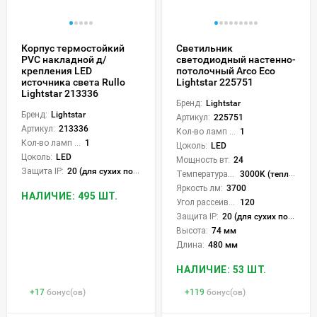
Корпус термостойкий
Светильник
PVC накладной д/
светодиодный настенно-
крепления LED
потолочный Arco Eco
источника света Rullo
Lightstar 225751
Lightstar 213336
Бренд:
Lightstar
Бренд:
Lightstar
Артикул:
225751
Артикул:
213336
Кол-во ламп или LED:
1
Кол-во ламп или LED:
1
Цоколь:
LED
Цоколь:
LED
Мощность вт:
24
Защита IP:
20 (для сухих пом.)
Температура света:
3000K (теплый), 4000K (нейтральный), 6500K (холодный), CCT механическое переключение
Яркость лм:
3700
НАЛИЧИЕ: 495 ШТ.
Угол рассеивания света °:
120
Защита IP:
20 (для сухих пом.)
Высота:
74 мм
Длина:
480 мм
НАЛИЧИЕ: 53 ШТ.
+
17
бонус(ов)
+
119
бонус(ов)