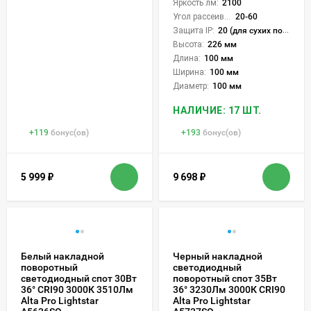
Яркость лм:
2100
Угол рассеивания света °:
20-60
Защита IP:
20 (для сухих пом.)
Высота:
226 мм
Длина:
100 мм
Ширина:
100 мм
Диаметр:
100 мм
НАЛИЧИЕ: 17 ШТ.
+
119
бонус(ов)
+
193
бонус(ов)
5 999
₽
9 698
₽
Белый накладной
Черный накладной
поворотный
светодиодный
светодиодный спот 30Вт
поворотный спот 35Вт
36° CRI90 3000К 3510Лм
36° 3230Лм 3000К CRI90
Alta Pro Lightstar
Alta Pro Lightstar