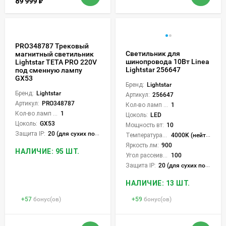
89 999
₽
PRO348787 Трековый
Светильник для
магнитный светильник
шинопровода 10Вт Linea
Lightstar TETA PRO 220V
Lightstar 256647
под сменную лампу
GX53
Бренд:
Lightstar
Бренд:
Lightstar
Артикул:
256647
Артикул:
PRO348787
Кол-во ламп или LED:
1
Кол-во ламп или LED:
1
Цоколь:
LED
Цоколь:
GX53
Мощность вт:
10
Защита IP:
20 (для сухих пом.)
Температура света:
4000K (нейтральный)
Яркость лм:
900
НАЛИЧИЕ: 95 ШТ.
Угол рассеивания света °:
100
Защита IP:
20 (для сухих пом.)
НАЛИЧИЕ: 13 ШТ.
+
57
бонус(ов)
+
59
бонус(ов)