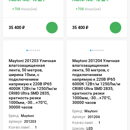
+
708
бонус(ов)
+
708
бонус(ов)
35 400
₽
35 400
₽
Maytoni 201203 Уличная
Maytoni 201204 Уличная
влагозащищенная
влагозащищенная
лента, 50 метров,
лента, 50 метров, с
ширина 10мм, с
подключением
подключением
напрямую к 220В IP65
напрямую к 220В IP65
6000К 12Вт/м 1250Лм/м
4000К 12Вт/м 1250Лм/м
CRI80 Ultra SMD 2835,
CRI80 Ultra SMD 2835,
кратность резки
кратность резки
1000мм, -30...+70°С,
1000мм, -30...+70°С,
30000 часов
30000 часов
Бренд:
Maytoni
Бренд:
Maytoni
Артикул:
201204
Артикул:
201203
Кол-во ламп или LED:
1
Кол-во ламп или LED:
1
Цоколь:
LED