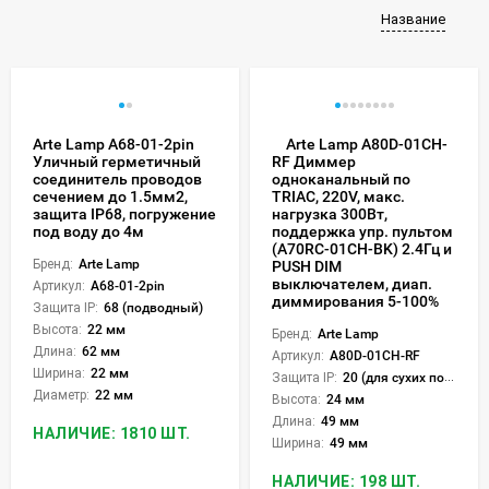
Название
Arte Lamp A68-01-2pin
Arte Lamp A80D-01CH-
Уличный герметичный
RF Диммер
соединитель проводов
одноканальный по
сечением до 1.5мм2,
TRIAC, 220V, макс.
защита IP68, погружение
нагрузка 300Вт,
под воду до 4м
поддержка упр. пультом
(A70RC-01CH-BK) 2.4Гц и
Бренд:
Arte Lamp
PUSH DIM
выключателем, диап.
Артикул:
A68-01-2pin
диммирования 5-100%
Защита IP:
68 (подводный)
Высота:
22 мм
Бренд:
Arte Lamp
Длина:
62 мм
Артикул:
A80D-01CH-RF
Ширина:
22 мм
Защита IP:
20 (для сухих пом.)
Диаметр:
22 мм
Высота:
24 мм
Длина:
49 мм
НАЛИЧИЕ: 1810 ШТ.
Ширина:
49 мм
НАЛИЧИЕ: 198 ШТ.