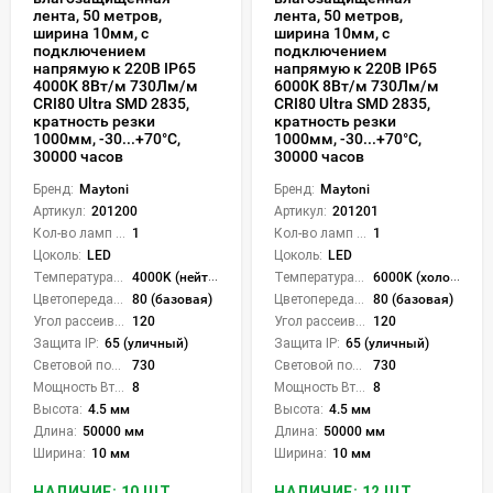
лента, 50 метров,
лента, 50 метров,
ширина 10мм, с
ширина 10мм, с
подключением
подключением
напрямую к 220В IP65
напрямую к 220В IP65
4000К 8Вт/м 730Лм/м
6000К 8Вт/м 730Лм/м
CRI80 Ultra SMD 2835,
CRI80 Ultra SMD 2835,
кратность резки
кратность резки
1000мм, -30...+70°С,
1000мм, -30...+70°С,
30000 часов
30000 часов
Бренд:
Maytoni
Бренд:
Maytoni
Артикул:
201200
Артикул:
201201
Кол-во ламп или LED:
1
Кол-во ламп или LED:
1
Цоколь:
LED
Цоколь:
LED
Температура света:
4000K (нейтральный)
Температура света:
6000K (холодный)
Цветопередача (CRI):
80 (базовая)
Цветопередача (CRI):
80 (базовая)
Угол рассеивания света °:
120
Угол рассеивания света °:
120
Защита IP:
65 (уличный)
Защита IP:
65 (уличный)
Световой поток Лм/м:
730
Световой поток Лм/м:
730
Мощность Вт/м:
8
Мощность Вт/м:
8
Высота:
4.5 мм
Высота:
4.5 мм
Длина:
50000 мм
Длина:
50000 мм
Ширина:
10 мм
Ширина:
10 мм
НАЛИЧИЕ: 10 ШТ.
НАЛИЧИЕ: 12 ШТ.