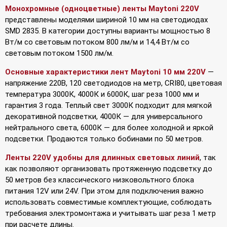
Монохромные (одноцветные) ленты Maytoni 220V
представлены моделями шириной 10 мм на светодиодах
SMD 2835. В категории доступны варианты мощностью 8
Вт/м со световым потоком 800 лм/м и 14,4 Вт/м со
световым потоком 1500 лм/м.
Основные характеристики лент Maytoni 10 мм 220V
—
напряжение 220В, 120 светодиодов на метр, CRI80, цветовая
температура 3000К, 4000К и 6000К, шаг реза 1000 мм и
гарантия 3 года. Теплый свет 3000К подходит для мягкой
декоративной подсветки, 4000К — для универсального
нейтрального света, 6000К — для более холодной и яркой
подсветки. Продаются только бобинами по 50 метров.
Ленты 220V удобны для длинных световых линий
, так
как позволяют организовать протяженную подсветку до
50 метров без классического низковольтного блока
питания 12V или 24V. При этом для подключения важно
использовать совместимые комплектующие, соблюдать
требования электромонтажа и учитывать шаг реза 1 метр
при расчете длины.