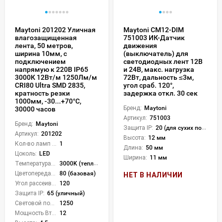
Maytoni 201202 Уличная
Maytoni CM12-DIM
влагозащищенная
751003 ИК-Датчик
лента, 50 метров,
движения
ширина 10мм, с
(выключатель) для
подключением
светодиодных лент 12В
напрямую к 220В IP65
и 24В, макс. нагрузка
3000К 12Вт/м 1250Лм/м
72Вт, дальность ≤3м,
CRI80 Ultra SMD 2835,
угол сраб. 120°,
кратность резки
задержка откл. 30 сек
1000мм, -30...+70°С,
Бренд:
Maytoni
30000 часов
Артикул:
751003
Бренд:
Maytoni
Защита IP:
20 (для сухих пом.)
Артикул:
201202
Высота:
12 мм
Кол-во ламп или LED:
1
Длина:
50 мм
Цоколь:
LED
Ширина:
11 мм
Температура света:
3000K (теплый)
Цветопередача (CRI):
80 (базовая)
НЕТ В НАЛИЧИИ
Угол рассеивания света °:
120
Защита IP:
65 (уличный)
Световой поток Лм/м:
1250
Мощность Вт/м:
12