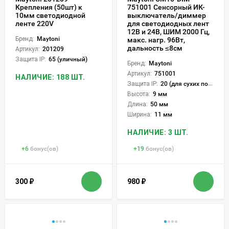
Крепления (50шт) к
751001 Сенсорный ИК-
10мм светодиодной
выключатель/диммер
ленте 220V
для светодиодных лент
12В и 24В, ШИМ 2000 Гц,
Бренд:
Maytoni
макс. нагр. 96Вт,
дальность ≤8см
Артикул:
201209
Защита IP:
65 (уличный)
Бренд:
Maytoni
Артикул:
751001
НАЛИЧИЕ: 188 ШТ.
Защита IP:
20 (для сухих пом.)
Высота:
9 мм
Длина:
50 мм
Ширина:
11 мм
НАЛИЧИЕ: 3 ШТ.
+
6
бонус(ов)
+
19
бонус(ов)
300
₽
980
₽