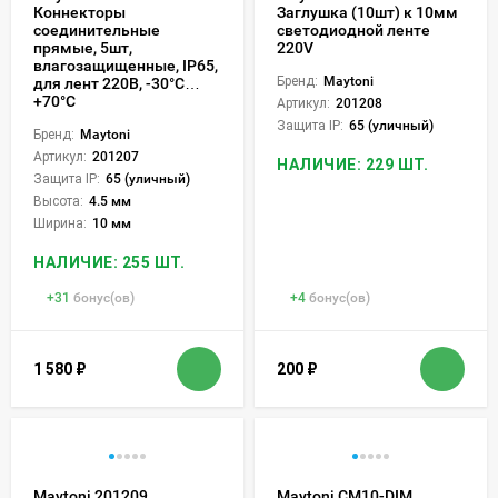
Коннекторы
Заглушка (10шт) к 10мм
соединительные
светодиодной ленте
прямые, 5шт,
220V
влагозащищенные, IP65,
Бренд:
Maytoni
для лент 220В, -30°С…
+70°С
Артикул:
201208
Защита IP:
65 (уличный)
Бренд:
Maytoni
Артикул:
201207
НАЛИЧИЕ: 229 ШТ.
Защита IP:
65 (уличный)
Высота:
4.5 мм
Ширина:
10 мм
НАЛИЧИЕ: 255 ШТ.
+
31
бонус(ов)
+
4
бонус(ов)
1 580
₽
200
₽
Maytoni 201209
Maytoni CM10-DIM