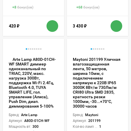
+
8
бонус(ов)
+
68
бонус(ов)
420
₽
3 430
₽
Arte Lamp A80D-01CH-
Maytoni 201199 Уличная
влагозащищенная
WF SMART диммер
лента, 50 метров,
одноканальный по
ширина 10мм, с
TRIAC, 220V, макс.
подключением
нагрузка 300Вт,
напрямую к 220В IP65
поддержка Wi-Fi 2.4Гц,
3000К 8Вт/м 730Лм/м
Bluetooth 4.0, TUYA
CRI80 Ultra SMD 2835,
SMART LIFE, гол.
кратность резки
управление (Алиса),
1000мм, -30...+70°С,
Push Dim, диап.
30000 часов
диммирования 5-100%
Бренд:
Maytoni
Бренд:
Arte Lamp
Артикул:
201199
Артикул:
A80D-01CH-WF
Кол-во ламп или LED:
1
Мощность вт:
300