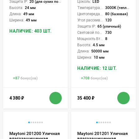
Цоколь:
LED
Защита IP:
20 (для сухих пом.)
Температура света:
3000K (теплый)
Высота:
24 мм
Цветопередача (CRI):
80 (базовая)
Длина:
49 мм
Угол рассеивания света °:
120
Ширина:
49 мм
Защита IP:
65 (уличный)
НАЛИЧИЕ: 403 ШТ.
Световой поток Лм/м:
730
Мощность Вт/м:
8
Высота:
4.5 мм
Длина:
50000 мм
Ширина:
10 мм
НАЛИЧИЕ: 12 ШТ.
+
87
бонус(ов)
+
708
бонус(ов)
4 380
₽
35 400
₽
Maytoni 201200 Уличная
Maytoni 201201 Уличная
влагозащищенная
влагозащищенная