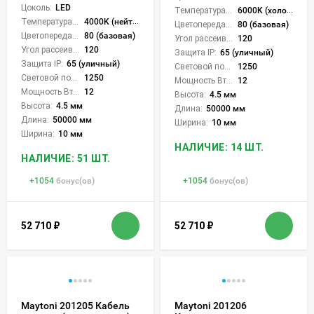
Цоколь:
LED
Температура света:
6000K (холодный)
Температура света:
4000K (нейтральный)
Цветопередача (CRI):
80 (базовая)
Цветопередача (CRI):
80 (базовая)
Угол рассеивания света °:
120
Угол рассеивания света °:
120
Защита IP:
65 (уличный)
Защита IP:
65 (уличный)
Световой поток Лм/м:
1250
Световой поток Лм/м:
1250
Мощность Вт/м:
12
Мощность Вт/м:
12
Высота:
4.5 мм
Высота:
4.5 мм
Длина:
50000 мм
Длина:
50000 мм
Ширина:
10 мм
Ширина:
10 мм
НАЛИЧИЕ: 14 ШТ.
НАЛИЧИЕ: 51 ШТ.
+
1054
бонус(ов)
+
1054
бонус(ов)
52 710
₽
52 710
₽
Maytoni 201205 Кабель
Maytoni 201206