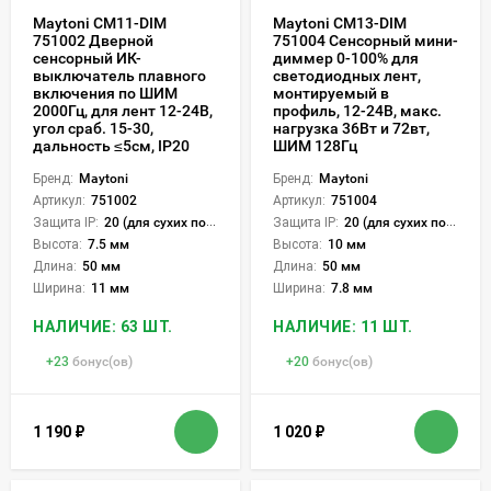
Maytoni CM11-DIM
Maytoni CM13-DIM
751002 Дверной
751004 Сенсорный мини-
сенсорный ИК-
диммер 0-100% для
выключатель плавного
светодиодных лент,
включения по ШИМ
монтируемый в
2000Гц, для лент 12-24В,
профиль, 12-24В, макс.
угол сраб. 15-30,
нагрузка 36Вт и 72вт,
дальность ≤5см, IP20
ШИМ 128Гц
Бренд:
Maytoni
Бренд:
Maytoni
Артикул:
751002
Артикул:
751004
Защита IP:
20 (для сухих пом.)
Защита IP:
20 (для сухих пом.)
Высота:
7.5 мм
Высота:
10 мм
Длина:
50 мм
Длина:
50 мм
Ширина:
11 мм
Ширина:
7.8 мм
НАЛИЧИЕ: 63 ШТ.
НАЛИЧИЕ: 11 ШТ.
+
23
бонус(ов)
+
20
бонус(ов)
1 190
₽
1 020
₽