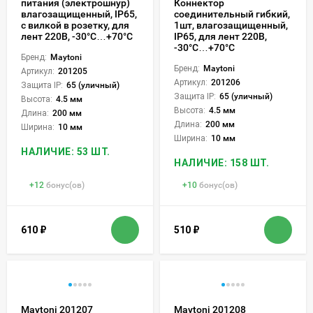
питания (электрошнур)
Коннектор
влагозащищенный, IP65,
соединительный гибкий,
с вилкой в розетку, для
1шт, влагозащищенный,
лент 220В, -30°С…+70°С
IP65, для лент 220В,
-30°С…+70°С
Бренд:
Maytoni
Бренд:
Maytoni
Артикул:
201205
Артикул:
201206
Защита IP:
65 (уличный)
Защита IP:
65 (уличный)
Высота:
4.5 мм
Высота:
4.5 мм
Длина:
200 мм
Длина:
200 мм
Ширина:
10 мм
Ширина:
10 мм
НАЛИЧИЕ: 53 ШТ.
НАЛИЧИЕ: 158 ШТ.
+
12
бонус(ов)
+
10
бонус(ов)
610
₽
510
₽
Maytoni 201207
Maytoni 201208