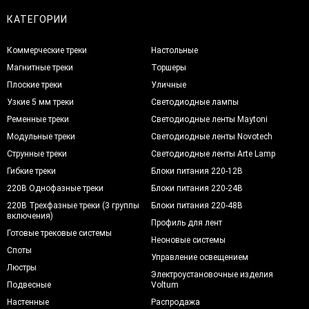
КАТЕГОРИИ
Коммерческие треки
Настольные
Магнитные треки
Торшеры
Плоские треки
Уличные
Узкие 5 мм треки
Светодиодные лампы
Ременные треки
Светодиодные ленты Maytoni
Модульные треки
Светодиодные ленты Novotech
Струнные треки
Светодиодные ленты Arte Lamp
Гибкие треки
Блоки питания 220-12В
220В Однофазные треки
Блоки питания 220-24В
220В Трехфазные треки (3 группы
Блоки питания 220-48В
включения)
Профиль для лент
Готовые трековые системы
Неоновые системы
Споты
Управление освещением
Люстры
Электроустановочные изделия
Подвесные
Voltum
Настенные
Распродажа