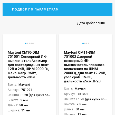
ПОДБОР ПО ПАРАМЕТРАМ
Дата добавления
Maytoni CM10-DIM
Maytoni CM11-DIM
751001 Сенсорный ИК-
751002 Дверной
выключатель/диммер
сенсорный ИК-
для светодиодных лент
выключатель плавного
12В и 24В, ШИМ 2000 Гц,
включения по ШИМ
макс. нагр. 96Вт,
2000Гц, для лент 12-24В,
дальность ≤8см
угол сраб. 15-30,
дальность ≤5см, IP20
Бренд:
Maytoni
Бренд:
Maytoni
Артикул:
751001
Артикул:
751002
Защита IP:
20 (для сухих пом.)
Защита IP:
20 (для сухих пом.)
Высота:
9 мм
Высота:
7.5 мм
Длина:
50 мм
Длина:
50 мм
Ширина:
11 мм
Ширина:
11 мм