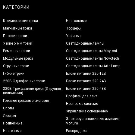
КАТЕГОРИИ
Коммерческие треки
Настольные
Магнитные треки
Торшеры
Плоские треки
Уличные
Узкие 5 мм треки
Светодиодные лампы
Ременные треки
Светодиодные ленты Maytoni
Модульные треки
Светодиодные ленты Novotech
Струнные треки
Светодиодные ленты Arte Lamp
Гибкие треки
Блоки питания 220-12В
220В Однофазные треки
Блоки питания 220-24В
220В Трехфазные треки (3 группы
Блоки питания 220-48В
включения)
Профиль для лент
Готовые трековые системы
Неоновые системы
Споты
Управление освещением
Люстры
Электроустановочные изделия
Подвесные
Voltum
Настенные
Распродажа