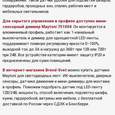
обнаружения. Такой датчик удобен для подсветки шкафов,
гардеробов, проходных зон, спален, рабочих мест и
мебельных светильников.
Для скрытого управления в профиле доступен мини-
сенсорный диммер Maytoni 751004
. Он монтируется в
алюминиевый профиль, работает как 1-канальный
выключатель и диммер для одноцветной LED-ленты,
поддерживает плавную регулировку яркости 0–100%,
выходной ток до 3А и нагрузку до 36Вт при 12В или 72Вт
при 24В. Все устройства категории имеют защиту IP20 и
предназначены для сухих помещений.
В интернет-магазине Brend-Svet
можно купить датчики
Maytoni для светодиодных лент: ИК-выключатели, дверные
сенсоры, датчики движения и мини-диммеры для монтажа
в профиль. Поможем подобрать датчик под LED-ленту
12В/24В, мощность, способ включения, подсветку шкафа,
кухни, гардеробной, витрины или мебели, с бесплатной
доставкой по России через СДЭК и Боксберри.