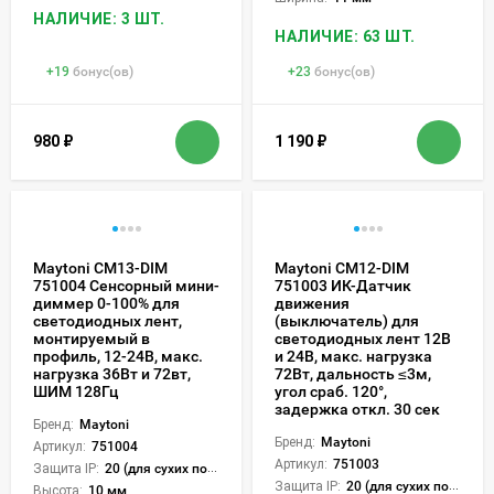
НАЛИЧИЕ: 3 ШТ.
НАЛИЧИЕ: 63 ШТ.
+
19
бонус(ов)
+
23
бонус(ов)
980
₽
1 190
₽
Maytoni CM13-DIM
Maytoni CM12-DIM
751004 Сенсорный мини-
751003 ИК-Датчик
диммер 0-100% для
движения
светодиодных лент,
(выключатель) для
монтируемый в
светодиодных лент 12В
профиль, 12-24В, макс.
и 24В, макс. нагрузка
нагрузка 36Вт и 72вт,
72Вт, дальность ≤3м,
ШИМ 128Гц
угол сраб. 120°,
задержка откл. 30 сек
Бренд:
Maytoni
Бренд:
Maytoni
Артикул:
751004
Артикул:
751003
Защита IP:
20 (для сухих пом.)
Защита IP:
20 (для сухих пом.)
Высота:
10 мм