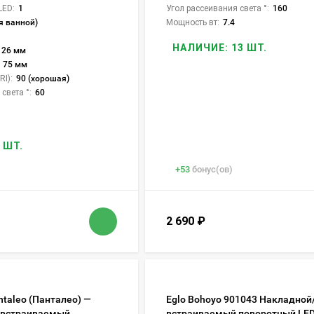
LED:
1
Угол рассеивания света °:
160
я ванной)
Мощность вт:
7.4
НАЛИЧИЕ: 13 ШТ.
26 мм
75 мм
I):
90 (хорошая)
света °:
60
 ШТ.
+
53
бонус(ов)
2 690
₽
taleo (Панталео) —
Eglo Bohoyo 901043 Накладной
 встраиваемый
встраиваемый поворотный LED