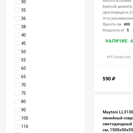
Высота встройки:
30
Врезной диаметр:
35
Цветопередача (CR
36
Угол рассеивания 
Яркость лм:
400
38
Мощность вт:
5
40
НАЛИЧИЕ: 6
45
50
+
11
бонус(ов)
55
60
65
590
₽
70
75
80
90
Maytoni LL313
линейный сов
100
светодиодный 
110
см, 1500x50x3