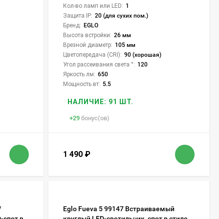
Кол-во ламп или LED:
1
Защита IP:
20 (для сухих пом.)
Бренд:
EGLO
Высота встройки:
26 мм
Врезной диаметр:
105 мм
Цветопередача (CRI):
90 (хорошая)
Угол рассеивания света °:
120
Яркость лм:
650
Мощность вт:
5.5
НАЛИЧИЕ: 91 ШТ.
+
29
бонус(ов)
1 490
₽
/
Eglo Fueva 5 99147 Встраиваемый
-спот в
круглый LED-светильник, спот в стиле