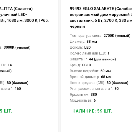
ALITTA (Салитта)
99493 EGLO SALABATE (Салабат
уличный LED-
встраиваемый диммируемый 
Вт, 1680 лм, 3000 K, IP65,
светильник, 6 Вт, 2700 К, 380 лм
черный
Температура света:
2700K (теплый)
Диаметр:
88 мм
а:
3000K (теплый)
Цоколь:
LED
Кол-во ламп или LED:
1
Защита IP:
44 (для ванной)
LED:
14
Бренд:
EGLO
личный)
Высота встройки:
60 мм
Врезной диаметр:
68 мм
I):
80 (базовая)
Цветопередача (CRI):
80 (базовая)
света °:
160
Угол рассеивания света °:
90
Яркость лм:
380
Мощность вт:
6
5 ШТ.
НАЛИЧИЕ: 59 ШТ.