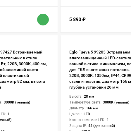
5 890
₽
D 97427 Встраиваемый
Eglo Fueva 5 99203 Встраивае
светильник в стиле
влагозащищенный LED-светил
Вт, 220В, 3000К, 400 лм,
ванной в стиле минимализм, п
итой алюминий цвета
для ГКЛ и натяжных потолков, 
й пластиковый
220В, 3000К, 1350лм, IP44, CRI9
 диаметр 82 мм, высота
сталь и пластик, диаметр 166 
м
глубина установки 26 мм
Высота:
28 мм
а:
3000K (теплый)
Температура света:
3000K (теплый)
Диаметр:
166 мм
LED:
1
Цоколь:
LED
личный)
Кол-во ламп или LED:
1
Защита IP:
44 (для ванной)