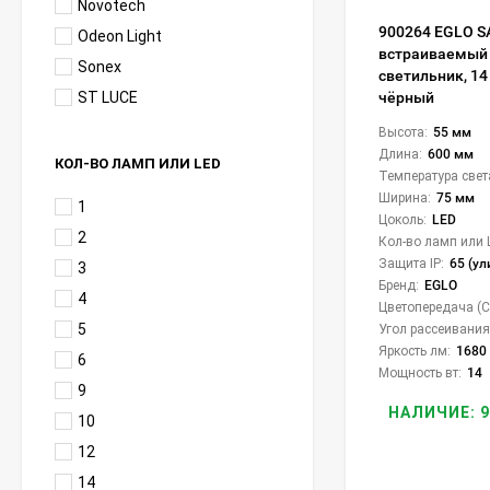
Novotech
900264 EGLO S
Odeon Light
встраиваемый 
Sonex
светильник, 14 
ST LUCE
чёрный
Высота:
55 мм
Длина:
600 мм
КОЛ-ВО ЛАМП ИЛИ LED
Температура свет
Ширина:
75 мм
1
Цоколь:
LED
2
Кол-во ламп или 
Защита IP:
65 (у
3
Бренд:
EGLO
4
Цветопередача (CR
5
Угол рассеивания 
Яркость лм:
1680
6
Мощность вт:
14
9
НАЛИЧИЕ: 9
10
12
14