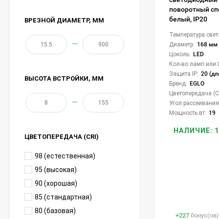
поворотный спот
белый, IP20
ВРЕЗНОЙ ДИАМЕТР
, ММ
Температура свет
—
Диаметр:
168 мм
Цоколь:
LED
Кол-во ламп или 
Защита IP:
20 (дл
ВЫСОТА ВСТРОЙКИ
, ММ
Бренд:
EGLO
Цветопередача (CR
—
Угол рассеивания 
Мощность вт:
19
НАЛИЧИЕ: 1
ЦВЕТОПЕРЕДАЧА (CRI)
98 (естественная)
95 (высокая)
90 (хорошая)
85 (стандартная)
80 (базовая)
+
227
бонус(ов)