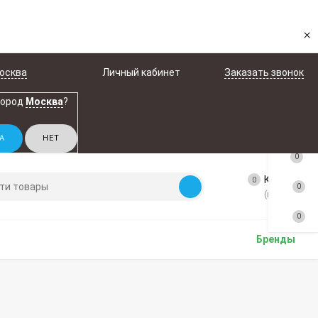
×
осква
Личный кабинет
Заказать звонок
город
Москва
?
0
Корзина
0
0
(пусто)
0
Бренды