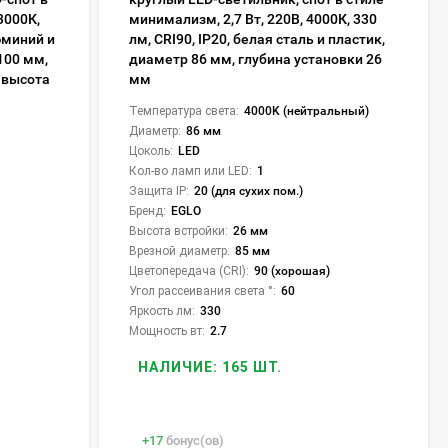
3000К,
минимализм, 2,7 Вт, 220В, 4000К, 330
юминий и
лм, CRI90, IP20, белая сталь и пластик,
100 мм,
диаметр 86 мм, глубина установки 26
 высота
мм
Температура света:
4000K (нейтральный)
Диаметр:
86 мм
Цоколь:
LED
Кол-во ламп или LED:
1
Защита IP:
20 (для сухих пом.)
Бренд:
EGLO
Высота встройки:
26 мм
Врезной диаметр:
85 мм
Цветопередача (CRI):
90 (хорошая)
Угол рассеивания света °:
60
Яркость лм:
330
Мощность вт:
2.7
НАЛИЧИЕ: 165 ШТ.
+
17
бонус(ов)