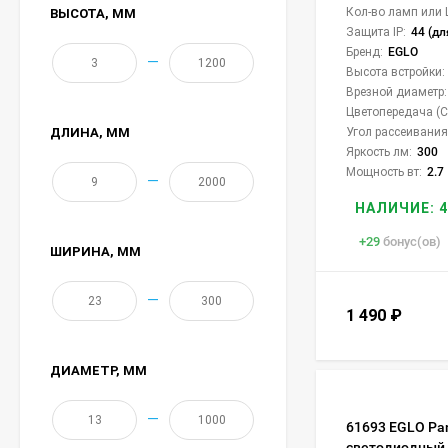
Кол-во ламп или 
ВЫСОТА
, ММ
Защита IP:
44 (дл
Бренд:
EGLO
—
Высота встройки:
Врезной диаметр:
Цветопередача (CR
ДЛИНА
, ММ
Угол рассеивания 
Яркость лм:
300
Мощность вт:
2.7
—
НАЛИЧИЕ: 4
+
29
бонус(ов)
ШИРИНА
, ММ
—
1 490
₽
ДИАМЕТР
, ММ
—
61693 EGLO Pan
светодиодный