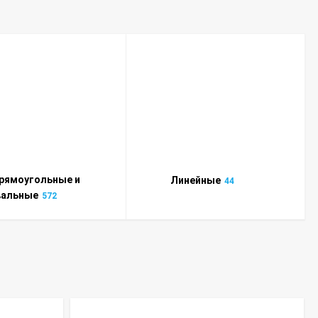
рямоугольные и
Линейные
44
вальные
572