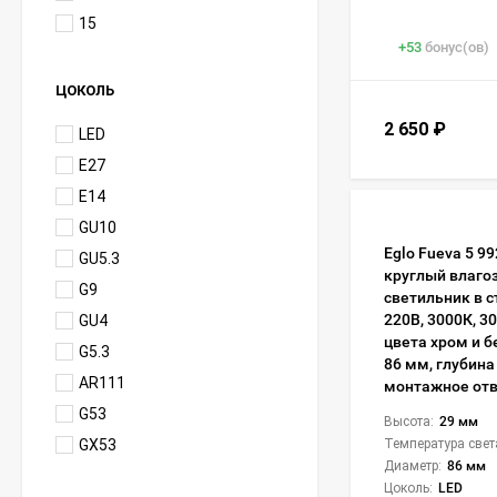
15
+
53
бонус(ов)
ЦОКОЛЬ
2 650
₽
LED
E27
E14
GU10
Eglo Fueva 5 
GU5.3
круглый влаг
G9
светильник в с
220В, 3000К, 30
GU4
цвета хром и б
G5.3
86 мм, глубина
AR111
монтажное отв
G53
Высота:
29 мм
GX53
Температура свет
Диаметр:
86 мм
Цоколь:
LED