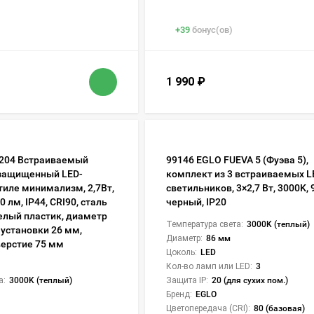
+
39
бонус(ов)
1 990
₽
99204 Встраиваемый
99146 EGLO FUEVA 5 (Фуэва 5),
озащищенный LED-
комплект из 3 встраиваемых L
тиле минимализм, 2,7Вт,
светильников, 3×2,7 Вт, 3000K, 
0 лм, IP44, CRI90, сталь
черный, IP20
елый пластик, диаметр
Температура света:
3000K (теплый)
 установки 26 мм,
Диаметр:
86 мм
ерстие 75 мм
Цоколь:
LED
Кол-во ламп или LED:
3
а:
3000K (теплый)
Защита IP:
20 (для сухих пом.)
Бренд:
EGLO
Цветопередача (CRI):
80 (базовая)