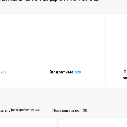
П
Квадратные
1753
520
о
Дата добавления
Показывать по:
30
ать: