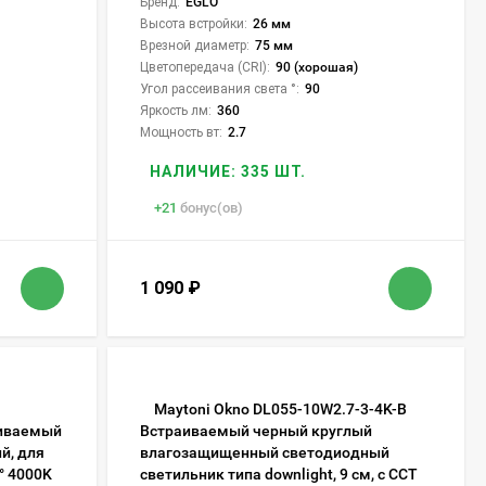
Бренд:
EGLO
Высота встройки:
26 мм
Врезной диаметр:
75 мм
Цветопередача (CRI):
90 (хорошая)
Угол рассеивания света °:
90
Яркость лм:
360
Мощность вт:
2.7
НАЛИЧИЕ: 335 ШТ.
+
21
бонус(ов)
1 090
₽
Maytoni Okno DL055-10W2.7-3-4K-B
аиваемый
Встраиваемый черный круглый
й, для
влагозащищенный светодиодный
° 4000K
светильник типа downlight, 9 см, с CCT