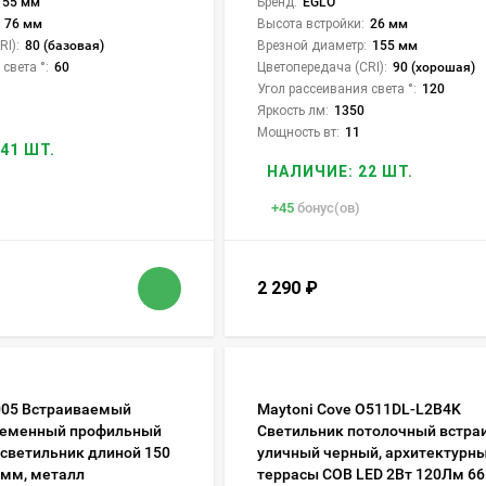
55 мм
Бренд:
EGLO
76 мм
Высота встройки:
26 мм
I):
80 (базовая)
Врезной диаметр:
155 мм
света °:
60
Цветопередача (CRI):
90 (хорошая)
Угол рассеивания света °:
120
Яркость лм:
1350
Мощность вт:
11
41 ШТ.
НАЛИЧИЕ: 22 ШТ.
+
45
бонус(ов)
2 290
₽
005 Встраиваемый
Maytoni Cove O511DL-L2B4K
ременный профильный
Светильник потолочный встр
светильник длиной 150
уличный черный, архитектурны
5мм, металл
террасы COB LED 2Вт 120Лм 66