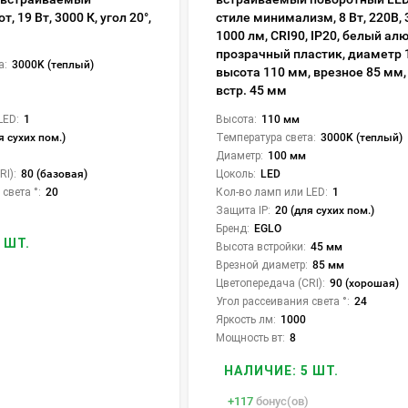
, 19 Вт, 3000 К, угол 20°,
стиле минимализм, 8 Вт, 220В, 
1000 лм, CRI90, IP20, белый ал
прозрачный пластик, диаметр 
а:
3000K (теплый)
высота 110 мм, врезное 85 мм,
встр. 45 мм
LED:
1
Высота:
110 мм
я сухих пом.)
Температура света:
3000K (теплый)
Диаметр:
100 мм
I):
80 (базовая)
Цоколь:
LED
света °:
20
Кол-во ламп или LED:
1
Защита IP:
20 (для сухих пом.)
Бренд:
EGLO
 ШТ.
Высота встройки:
45 мм
Врезной диаметр:
85 мм
Цветопередача (CRI):
90 (хорошая)
Угол рассеивания света °:
24
Яркость лм:
1000
Мощность вт:
8
НАЛИЧИЕ: 5 ШТ.
+
117
бонус(ов)