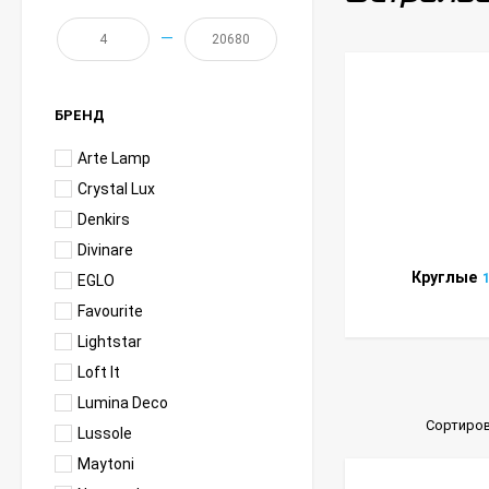
—
БРЕНД
Arte Lamp
Crystal Lux
Denkirs
Divinare
Круглые
EGLO
Favourite
Lightstar
Loft It
Lumina Deco
Сортиров
Lussole
Maytoni