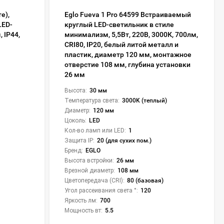
е),
Eglo Fueva 1 Pro 64599 Встраиваемый
LED-
круглый LED-светильник в стиле
, IP44,
минимализм, 5,5Вт, 220В, 3000К, 700лм,
CRI80, IP20, белый литой металл и
пластик, диаметр 120 мм, монтажное
отверстие 108 мм, глубина установки
26 мм
Высота:
30 мм
Температура света:
3000K (теплый)
Диаметр:
120 мм
Цоколь:
LED
Кол-во ламп или LED:
1
Защита IP:
20 (для сухих пом.)
Бренд:
EGLO
Высота встройки:
26 мм
Врезной диаметр:
108 мм
Цветопередача (CRI):
80 (базовая)
Угол рассеивания света °:
120
Яркость лм:
700
Мощность вт:
5.5