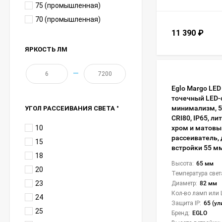
75 (промышленная)
70 (промышленная)
11 390
₽
ЯРКОСТЬ ЛМ
—
Eglo Margo LE
точечный LED-
минимализм, 5 
УГОЛ РАССЕИВАНИЯ СВЕТА °
CRI80, IP65, л
10
хром и матовы
рассеиватель,
15
встройки 55 м
18
Высота:
65 мм
20
Температура свет
23
Диаметр:
82 мм
Кол-во ламп или 
24
Защита IP:
65 (у
25
Бренд:
EGLO