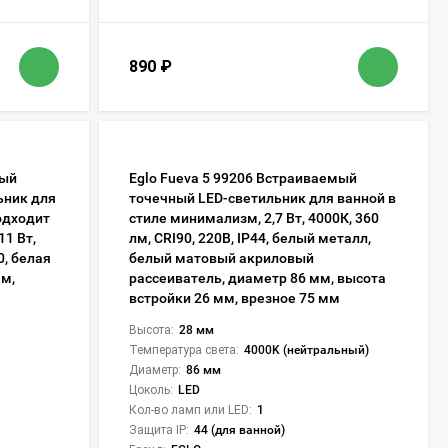
890
₽
мый
Eglo Fueva 5 99206 Встраиваемый
ьник для
точечный LED-светильник для ванной в
одходит
стиле минимализм, 2,7 Вт, 4000К, 360
11 Вт,
лм, CRI90, 220В, IP44, белый металл,
0, белая
белый матовый акриловый
мм,
рассеиватель, диаметр 86 мм, высота
встройки 26 мм, врезное 75 мм
Высота:
28 мм
Температура света:
4000K (нейтральный)
Диаметр:
86 мм
Цоколь:
LED
Кол-во ламп или LED:
1
Защита IP:
44 (для ванной)