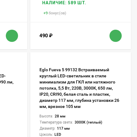
НАЛИЧИЕ: 589 ШТ.
+
9
бонус(ов)
490
₽
Eglo Fueva 5 99132 Встраиваемый
ED-
круглый LED-светильник в стиле
990 лм,
минимализм для ГКЛ или натяжного
потолка, 5,5 Вт, 220В, 3000К, 650 лм,
IP20, CRI90, белая сталь и пластик,
диаметр 117 мм, глубина установки 26
мм, врезное 105 мм
Высота:
28 мм
Температура света:
3000K (теплый)
Диаметр:
117 мм
Цоколь:
LED