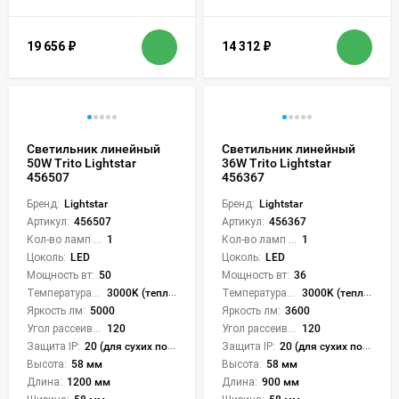
19 656
₽
14 312
₽
Светильник линейный
Светильник линейный
50W Trito Lightstar
36W Trito Lightstar
456507
456367
Бренд:
Lightstar
Бренд:
Lightstar
Артикул:
456507
Артикул:
456367
Кол-во ламп или LED:
1
Кол-во ламп или LED:
1
Цоколь:
LED
Цоколь:
LED
Мощность вт:
50
Мощность вт:
36
Температура света:
3000K (теплый), 4000K (нейтральный), 6000K (холодный), CCT механическое переключение
Температура света:
3000K (теплый), 4000K (нейтральный), 6000K (холодный), CCT механическое переключение
Яркость лм:
5000
Яркость лм:
3600
Угол рассеивания света °:
120
Угол рассеивания света °:
120
Защита IP:
20 (для сухих пом.)
Защита IP:
20 (для сухих пом.)
Высота:
58 мм
Высота:
58 мм
Длина:
1200 мм
Длина:
900 мм