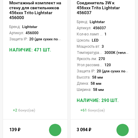
Монтажный комплект на
Соединитель 3W к
стену для светильников
456ххх Trito Lightstar
456ххх Trito Lightstar
456037
456000
Бренд:
Lightstar
Бренд:
Lightstar
Артикул:
456037
Артикул:
456000
Кол-во ламп или LED:
1
Защита IP:
20 (для сухих пом.)
Цоколь:
LED
Мощность вт:
3
НАЛИЧИЕ: 471 ШТ.
Температура света:
3000K (теплый), 4000K (нейтральный), 6000K (холодный), CCT механическое переключение
Яркость лм:
270
Угол рассеивания света °:
120
Защита IP:
20 (для сухих пом.)
Высота:
58 мм
Длина:
58 мм
Ширина:
58 мм
НАЛИЧИЕ: 290 ШТ.
+
2
бонус(ов)
+
61
бонус(ов)
139
₽
3 094
₽