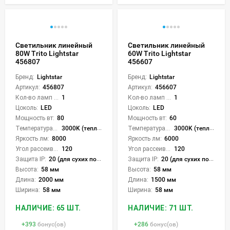
Светильник линейный
Светильник линейный
80W Trito Lightstar
60W Trito Lightstar
456807
456607
Бренд:
Lightstar
Бренд:
Lightstar
Артикул:
456807
Артикул:
456607
Кол-во ламп или LED:
1
Кол-во ламп или LED:
1
Цоколь:
LED
Цоколь:
LED
Мощность вт:
80
Мощность вт:
60
Температура света:
3000K (теплый), 4000K (нейтральный), 6000K (холодный), CCT механическое переключение
Температура света:
3000K (теплый), 4000K (нейтральный), 6000K (холодный), CCT механическое переключение
Яркость лм:
8000
Яркость лм:
6000
Угол рассеивания света °:
120
Угол рассеивания света °:
120
Защита IP:
20 (для сухих пом.)
Защита IP:
20 (для сухих пом.)
Высота:
58 мм
Высота:
58 мм
Длина:
2000 мм
Длина:
1500 мм
Ширина:
58 мм
Ширина:
58 мм
НАЛИЧИЕ: 65 ШТ.
НАЛИЧИЕ: 71 ШТ.
+
393
бонус(ов)
+
286
бонус(ов)