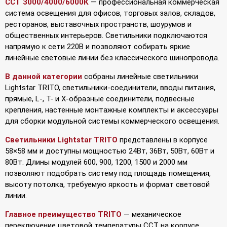
CCT 3000/4000/6000К
— профессиональная коммерческая
система освещения для офисов, торговых залов, складов,
ресторанов, выставочных пространств, шоурумов и
общественных интерьеров. Светильники подключаются
напрямую к сети 220В и позволяют собирать яркие
линейные световые линии без классического шинопровода.
В данной категории
собраны линейные светильники
Lightstar TRITO, светильники-соединители, вводы питания,
прямые, L-, T- и X-образные соединители, подвесные
крепления, настенные монтажные комплекты и аксессуары
для сборки модульной системы коммерческого освещения.
Светильники Lightstar TRITO
представлены в корпусе
58×58 мм и доступны мощностью 24Вт, 36Вт, 50Вт, 60Вт и
80Вт. Длины модулей 600, 900, 1200, 1500 и 2000 мм
позволяют подобрать систему под площадь помещения,
высоту потолка, требуемую яркость и формат световой
линии.
Главное преимущество TRITO
— механическое
переключение цветовой температуры CCT на корпусе