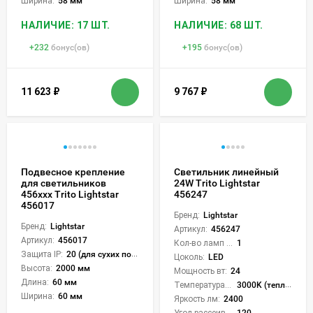
Ширина:
58 мм
Ширина:
58 мм
НАЛИЧИЕ: 17 ШТ.
НАЛИЧИЕ: 68 ШТ.
+
232
бонус(ов)
+
195
бонус(ов)
11 623
₽
9 767
₽
Подвесное крепление
Светильник линейный
для светильников
24W Trito Lightstar
456ххх Trito Lightstar
456247
456017
Бренд:
Lightstar
Бренд:
Lightstar
Артикул:
456247
Артикул:
456017
Кол-во ламп или LED:
1
Защита IP:
20 (для сухих пом.)
Цоколь:
LED
Высота:
2000 мм
Мощность вт:
24
Длина:
60 мм
Температура света:
3000K (теплый), 4000K (нейтральный), 6000K (холодный), CCT механическое переключение
Ширина:
60 мм
Яркость лм:
2400
Угол рассеивания света °:
120