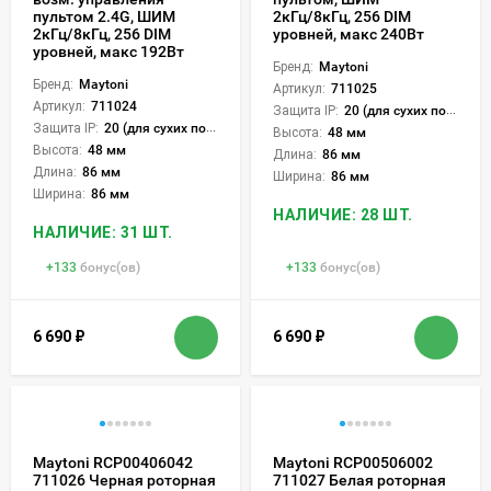
пультом 2.4G, ШИМ
2кГц/8кГц, 256 DIM
2кГц/8кГц, 256 DIM
уровней, макс 240Вт
уровней, макс 192Вт
Бренд:
Maytoni
Бренд:
Maytoni
Артикул:
711025
Артикул:
711024
Защита IP:
20 (для сухих пом.)
Защита IP:
20 (для сухих пом.)
Высота:
48 мм
Высота:
48 мм
Длина:
86 мм
Длина:
86 мм
Ширина:
86 мм
Ширина:
86 мм
НАЛИЧИЕ: 28 ШТ.
НАЛИЧИЕ: 31 ШТ.
+
133
бонус(ов)
+
133
бонус(ов)
6 690
₽
6 690
₽
Maytoni RCP00406042
Maytoni RCP00506002
711026 Черная роторная
711027 Белая роторная