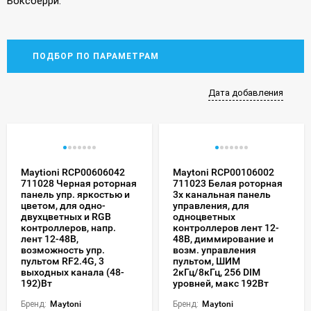
Боксберри.
ПОДБОР ПО ПАРАМЕТРАМ
Дата добавления
Maytioni RCP00606042
Maytoni RCP00106002
711028 Черная роторная
711023 Белая роторная
панель упр. яркостью и
3х канальная панель
цветом, для одно-
управления, для
двухцветных и RGB
одноцветных
контроллеров, напр.
контроллеров лент 12-
лент 12-48В,
48В, диммирование и
возможность упр.
возм. управления
пультом RF2.4G, 3
пультом, ШИМ
выходных канала (48-
2кГц/8кГц, 256 DIM
192)Вт
уровней, макс 192Вт
Бренд:
Maytoni
Бренд:
Maytoni