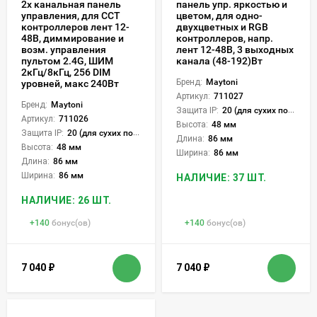
2х канальная панель
панель упр. яркостью и
управления, для CCT
цветом, для одно-
контроллеров лент 12-
двухцветных и RGB
48В, диммирование и
контроллеров, напр.
возм. управления
лент 12-48В, 3 выходных
пультом 2.4G, ШИМ
канала (48-192)Вт
2кГц/8кГц, 256 DIM
Бренд:
Maytoni
уровней, макс 240Вт
Артикул:
711027
Бренд:
Maytoni
Защита IP:
20 (для сухих пом.)
Артикул:
711026
Высота:
48 мм
Защита IP:
20 (для сухих пом.)
Длина:
86 мм
Высота:
48 мм
Ширина:
86 мм
Длина:
86 мм
Ширина:
86 мм
НАЛИЧИЕ: 37 ШТ.
НАЛИЧИЕ: 26 ШТ.
+
140
бонус(ов)
+
140
бонус(ов)
7 040
₽
7 040
₽