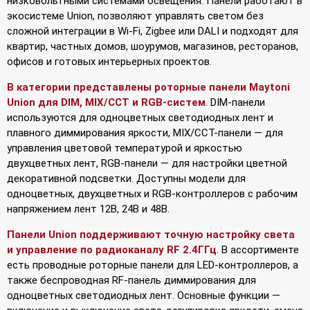
низковольтными системами освещения. Панели работают в
экосистеме Union, позволяют управлять светом без
сложной интеграции в Wi-Fi, Zigbee или DALI и подходят для
квартир, частных домов, шоурумов, магазинов, ресторанов,
офисов и готовых интерьерных проектов.
В категории представлены роторные панели Maytoni
Union для DIM, MIX/CCT и RGB-систем
. DIM-панели
используются для одноцветных светодиодных лент и
плавного диммирования яркости, MIX/CCT-панели — для
управления цветовой температурой и яркостью
двухцветных лент, RGB-панели — для настройки цветной
декоративной подсветки. Доступны модели для
одноцветных, двухцветных и RGB-контроллеров с рабочим
напряжением лент 12В, 24В и 48В.
Панели Union поддерживают точную настройку света
и управление по радиоканалу RF 2.4ГГц
. В ассортименте
есть проводные роторные панели для LED-контроллеров, а
также беспроводная RF-панель диммирования для
одноцветных светодиодных лент. Основные функции —