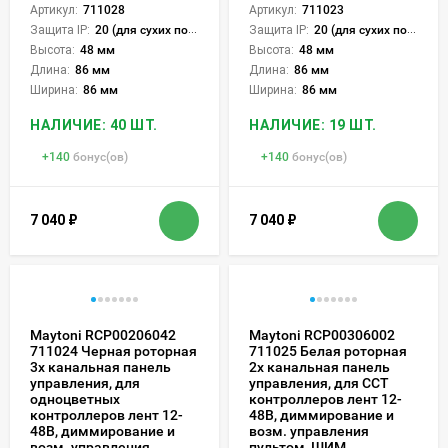
Артикул:
711028
Артикул:
711023
Защита IP:
20 (для сухих пом.)
Защита IP:
20 (для сухих пом.)
Высота:
48 мм
Высота:
48 мм
Длина:
86 мм
Длина:
86 мм
Ширина:
86 мм
Ширина:
86 мм
НАЛИЧИЕ: 40 ШТ.
НАЛИЧИЕ: 19 ШТ.
+
140
бонус(ов)
+
140
бонус(ов)
7 040
₽
7 040
₽
Maytoni RCP00206042
Maytoni RCP00306002
711024 Черная роторная
711025 Белая роторная
3х канальная панель
2х канальная панель
управления, для
управления, для CCT
одноцветных
контроллеров лент 12-
контроллеров лент 12-
48В, диммирование и
48В, диммирование и
возм. управления
возм. управления
пультом, ШИМ