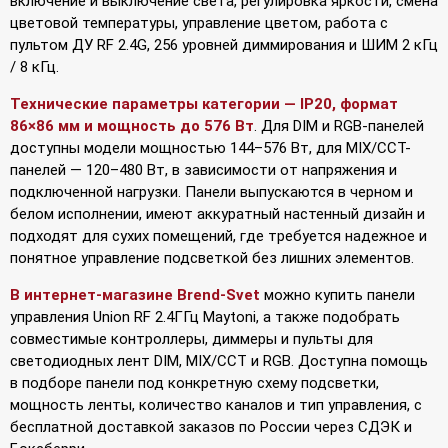
включение и выключение света, регулировка яркости, смена
цветовой температуры, управление цветом, работа с
пультом ДУ RF 2.4G, 256 уровней диммирования и ШИМ 2 кГц
/ 8 кГц.
Технические параметры категории — IP20, формат
86×86 мм и мощность до 576 Вт
. Для DIM и RGB-панелей
доступны модели мощностью 144–576 Вт, для MIX/CCT-
панелей — 120–480 Вт, в зависимости от напряжения и
подключенной нагрузки. Панели выпускаются в черном и
белом исполнении, имеют аккуратный настенный дизайн и
подходят для сухих помещений, где требуется надежное и
понятное управление подсветкой без лишних элементов.
В интернет-магазине Brend-Svet
можно купить панели
управления Union RF 2.4ГГц Maytoni, а также подобрать
совместимые контроллеры, диммеры и пульты для
светодиодных лент DIM, MIX/CCT и RGB. Доступна помощь
в подборе панели под конкретную схему подсветки,
мощность ленты, количество каналов и тип управления, с
бесплатной доставкой заказов по России через СДЭК и