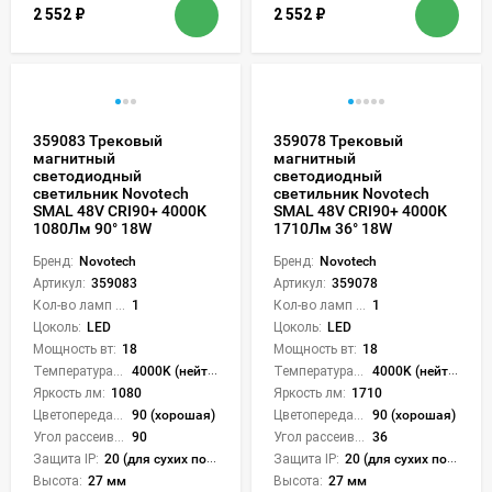
2 552
₽
2 552
₽
359083 Трековый
359078 Трековый
магнитный
магнитный
светодиодный
светодиодный
светильник Novotech
светильник Novotech
SMAL 48V CRI90+ 4000К
SMAL 48V CRI90+ 4000К
1080Лм 90° 18W
1710Лм 36° 18W
Бренд:
Novotech
Бренд:
Novotech
Артикул:
359083
Артикул:
359078
Кол-во ламп или LED:
1
Кол-во ламп или LED:
1
Цоколь:
LED
Цоколь:
LED
Мощность вт:
18
Мощность вт:
18
Температура света:
4000K (нейтральный)
Температура света:
4000K (нейтральный)
Яркость лм:
1080
Яркость лм:
1710
Цветопередача (CRI):
90 (хорошая)
Цветопередача (CRI):
90 (хорошая)
Угол рассеивания света °:
90
Угол рассеивания света °:
36
Защита IP:
20 (для сухих пом.)
Защита IP:
20 (для сухих пом.)
Высота:
27 мм
Высота:
27 мм