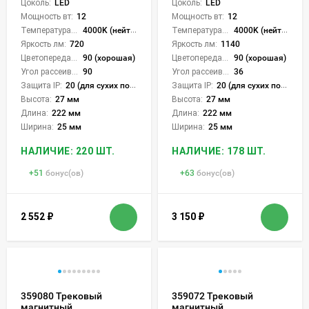
Цоколь:
LED
Цоколь:
LED
Мощность вт:
12
Мощность вт:
12
Температура света:
4000K (нейтральный)
Температура света:
4000K (нейтральный)
Яркость лм:
720
Яркость лм:
1140
Цветопередача (CRI):
90 (хорошая)
Цветопередача (CRI):
90 (хорошая)
Угол рассеивания света °:
90
Угол рассеивания света °:
36
Защита IP:
20 (для сухих пом.)
Защита IP:
20 (для сухих пом.)
Высота:
27 мм
Высота:
27 мм
Длина:
222 мм
Длина:
222 мм
Ширина:
25 мм
Ширина:
25 мм
НАЛИЧИЕ: 220 ШТ.
НАЛИЧИЕ: 178 ШТ.
+
51
бонус(ов)
+
63
бонус(ов)
2 552
₽
3 150
₽
359080 Трековый
359072 Трековый
магнитный
магнитный