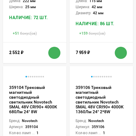
Длина:
222 мм
Длина:
115 мм
Ширина:
25 мм
Ширина:
42 мм
Диаметр:
42 мм
НАЛИЧИЕ: 72 ШТ.
НАЛИЧИЕ: 86 ШТ.
+
51
бонус(ов)
+
159
бонус(ов)
2 552
₽
7 959
₽
359104 Трековый
359106 Трековый
магнитный
магнитный
светодиодный
светодиодный
светильник Novotech
светильник Novotech
SMAL 48V CRI90+ 4000К
SMAL 48V CRI90+ 4000К
680Лм 24° 8W
1360Лм 24° 2*8W
Бренд:
Novotech
Бренд:
Novotech
Артикул:
359104
Артикул:
359106
Кол-во ламп или LED:
1
Кол-во ламп или LED:
1