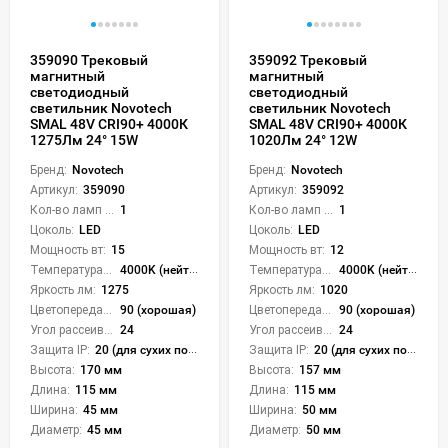
359090 Трековый
359092 Трековый
магнитный
магнитный
светодиодный
светодиодный
светильник Novotech
светильник Novotech
SMAL 48V CRI90+ 4000К
SMAL 48V CRI90+ 4000К
1275Лм 24° 15W
1020Лм 24° 12W
Бренд:
Novotech
Бренд:
Novotech
Артикул:
359090
Артикул:
359092
Кол-во ламп или LED:
1
Кол-во ламп или LED:
1
Цоколь:
LED
Цоколь:
LED
Мощность вт:
15
Мощность вт:
12
Температура света:
4000K (нейтральный)
Температура света:
4000K (нейтральный)
Яркость лм:
1275
Яркость лм:
1020
Цветопередача (CRI):
90 (хорошая)
Цветопередача (CRI):
90 (хорошая)
Угол рассеивания света °:
24
Угол рассеивания света °:
24
Защита IP:
20 (для сухих пом.)
Защита IP:
20 (для сухих пом.)
Высота:
170 мм
Высота:
157 мм
Длина:
115 мм
Длина:
115 мм
Ширина:
45 мм
Ширина:
50 мм
Диаметр:
45 мм
Диаметр:
50 мм