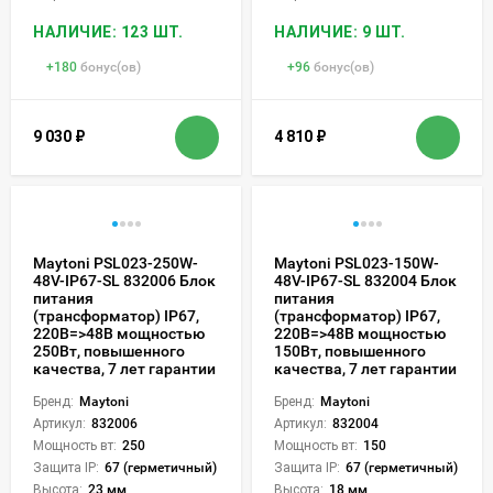
НАЛИЧИЕ: 123 ШТ.
НАЛИЧИЕ: 9 ШТ.
+
180
бонус(ов)
+
96
бонус(ов)
9 030
₽
4 810
₽
Maytoni PSL023-250W-
Maytoni PSL023-150W-
48V-IP67-SL 832006 Блок
48V-IP67-SL 832004 Блок
питания
питания
(трансформатор) IP67,
(трансформатор) IP67,
220В=>48В мощностью
220В=>48В мощностью
250Вт, повышенного
150Вт, повышенного
качества, 7 лет гарантии
качества, 7 лет гарантии
Бренд:
Maytoni
Бренд:
Maytoni
Артикул:
832006
Артикул:
832004
Мощность вт:
250
Мощность вт:
150
Защита IP:
67 (герметичный)
Защита IP:
67 (герметичный)
Высота:
23 мм
Высота:
18 мм