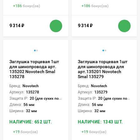
+
186
бонус(ов)
+
186
бонус(ов)
9 314
₽
9 314
₽
Заглушка торцевая 1шт
Заглушка торцевая 1шт
для шинопровода арт.
для шинопровода для
135202 Novotech Smal
арт.135201 Novotech
135278
Smal 135279
Бренд:
Novotech
Бренд:
Novotech
Артикул:
135278
Артикул:
135279
Защита IP:
20 (для сухих пом.)
Защита IP:
20 (для сухих пом.)
Длина:
56 мм
Длина:
56 мм
Ширина:
32 мм
Ширина:
32 мм
НАЛИЧИЕ: 652 ШТ.
НАЛИЧИЕ: 1343 ШТ.
+
19
бонус(ов)
+
19
бонус(ов)