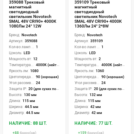
359088 Трековый
359109 Трековый
магнитный
магнитный
светодиодный
светодиодный
светильник Novotech
светильник Novotech
SMAL 48V CRI90+ 4000К
SMAL 48V CRI90+ 4000К
1080Лм 24° 12W
1360Лм 24° 2*8W
Бренд:
Novotech
Бренд:
Novotech
Артикул:
359088
Артикул:
359109
Кол-во ламп или LED:
1
Кол-во ламп или LED:
1
Цоколь:
LED
Цоколь:
LED
Мощность вт:
12
Мощность вт:
2
Температура света:
4000K (нейтральный)
Температура света:
4000K (нейтральный)
Яркость лм:
1080
Яркость лм:
1360
Цветопередача (CRI):
90 (хорошая)
Цветопередача (CRI):
90 (хорошая)
Угол рассеивания света °:
24
Угол рассеивания света °:
24
Защита IP:
20 (для сухих пом.)
Защита IP:
20 (для сухих пом.)
Высота:
130 мм
Высота:
132 мм
Длина:
115 мм
Длина:
115 мм
Ширина:
44.5 мм
Ширина:
42 мм
Диаметр:
44.5 мм
Диаметр:
42 мм
НАЛИЧИЕ: 88 ШТ.
НАЛИЧИЕ: 77 ШТ.
+
88
бонус(ов)
+
159
бонус(ов)