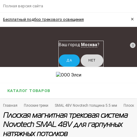
Полная версия сайта
×
Бесплатный подбор трекового освещения
Ваш город
Москва
?
0
КАТАЛОГ ТОВАРОВ
Главная
Плоские треки
SMAL 48V Novotech толщина 5.5 мм
Плоска
Плоская магнитная трековая система
Novotech SMAL 48V для гарпунных
натяжных потолков