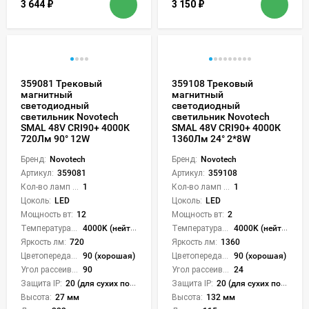
3 644
₽
3 150
₽
359081 Трековый
359108 Трековый
магнитный
магнитный
светодиодный
светодиодный
светильник Novotech
светильник Novotech
SMAL 48V CRI90+ 4000К
SMAL 48V CRI90+ 4000К
720Лм 90° 12W
1360Лм 24° 2*8W
Бренд:
Novotech
Бренд:
Novotech
Артикул:
359081
Артикул:
359108
Кол-во ламп или LED:
1
Кол-во ламп или LED:
1
Цоколь:
LED
Цоколь:
LED
Мощность вт:
12
Мощность вт:
2
Температура света:
4000K (нейтральный)
Температура света:
4000K (нейтральный)
Яркость лм:
720
Яркость лм:
1360
Цветопередача (CRI):
90 (хорошая)
Цветопередача (CRI):
90 (хорошая)
Угол рассеивания света °:
90
Угол рассеивания света °:
24
Защита IP:
20 (для сухих пом.)
Защита IP:
20 (для сухих пом.)
Высота:
27 мм
Высота:
132 мм