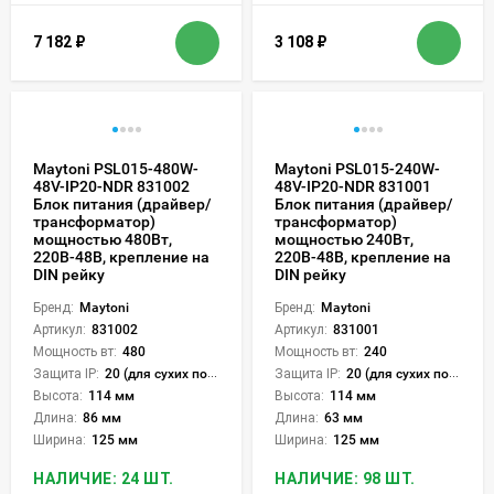
7 182
₽
3 108
₽
Maytoni PSL015-480W-
Maytoni PSL015-240W-
48V-IP20-NDR 831002
48V-IP20-NDR 831001
Блок питания (драйвер/
Блок питания (драйвер/
трансформатор)
трансформатор)
мощностью 480Вт,
мощностью 240Вт,
220В-48В, крепление на
220В-48В, крепление на
DIN рейку
DIN рейку
Бренд:
Maytoni
Бренд:
Maytoni
Артикул:
831002
Артикул:
831001
Мощность вт:
480
Мощность вт:
240
Защита IP:
20 (для сухих пом.)
Защита IP:
20 (для сухих пом.)
Высота:
114 мм
Высота:
114 мм
Длина:
86 мм
Длина:
63 мм
Ширина:
125 мм
Ширина:
125 мм
НАЛИЧИЕ: 24 ШТ.
НАЛИЧИЕ: 98 ШТ.