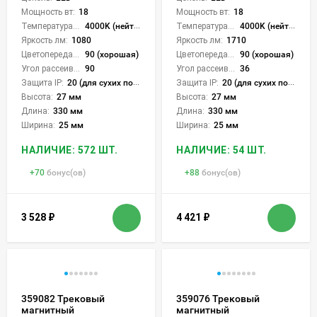
Мощность вт:
18
Мощность вт:
18
Температура света:
4000K (нейтральный)
Температура света:
4000K (нейтральный)
Яркость лм:
1080
Яркость лм:
1710
Цветопередача (CRI):
90 (хорошая)
Цветопередача (CRI):
90 (хорошая)
Угол рассеивания света °:
90
Угол рассеивания света °:
36
Защита IP:
20 (для сухих пом.)
Защита IP:
20 (для сухих пом.)
Высота:
27 мм
Высота:
27 мм
Длина:
330 мм
Длина:
330 мм
Ширина:
25 мм
Ширина:
25 мм
НАЛИЧИЕ: 572 ШТ.
НАЛИЧИЕ: 54 ШТ.
+
70
бонус(ов)
+
88
бонус(ов)
3 528
₽
4 421
₽
359082 Трековый
359076 Трековый
магнитный
магнитный