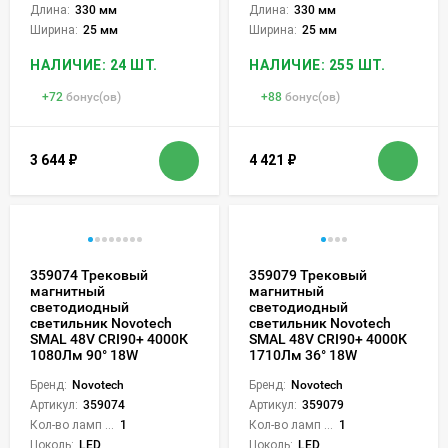
Длина:
330 мм
Длина:
330 мм
Ширина:
25 мм
Ширина:
25 мм
НАЛИЧИЕ: 24 ШТ.
НАЛИЧИЕ: 255 ШТ.
+
72
бонус(ов)
+
88
бонус(ов)
3 644
₽
4 421
₽
359074 Трековый
359079 Трековый
магнитный
магнитный
светодиодный
светодиодный
светильник Novotech
светильник Novotech
SMAL 48V CRI90+ 4000К
SMAL 48V CRI90+ 4000К
1080Лм 90° 18W
1710Лм 36° 18W
Бренд:
Novotech
Бренд:
Novotech
Артикул:
359074
Артикул:
359079
Кол-во ламп или LED:
1
Кол-во ламп или LED:
1
Цоколь:
LED
Цоколь:
LED