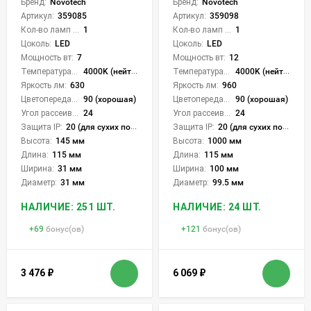
Бренд:
Novotech
Бренд:
Novotech
Артикул:
359085
Артикул:
359098
Кол-во ламп или LED:
1
Кол-во ламп или LED:
1
Цоколь:
LED
Цоколь:
LED
Мощность вт:
7
Мощность вт:
12
Температура света:
4000K (нейтральный)
Температура света:
4000K (нейтральный)
Яркость лм:
630
Яркость лм:
960
Цветопередача (CRI):
90 (хорошая)
Цветопередача (CRI):
90 (хорошая)
Угол рассеивания света °:
24
Угол рассеивания света °:
24
Защита IP:
20 (для сухих пом.)
Защита IP:
20 (для сухих пом.)
Высота:
145 мм
Высота:
1000 мм
Длина:
115 мм
Длина:
115 мм
Ширина:
31 мм
Ширина:
100 мм
Диаметр:
31 мм
Диаметр:
99.5 мм
НАЛИЧИЕ: 251 ШТ.
НАЛИЧИЕ: 24 ШТ.
+
69
бонус(ов)
+
121
бонус(ов)
3 476
₽
6 069
₽