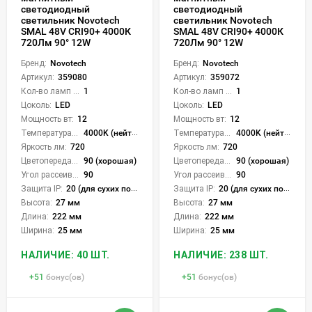
светодиодный
светодиодный
светильник Novotech
светильник Novotech
SMAL 48V CRI90+ 4000К
SMAL 48V CRI90+ 4000К
720Лм 90° 12W
720Лм 90° 12W
Бренд:
Novotech
Бренд:
Novotech
Артикул:
359080
Артикул:
359072
Кол-во ламп или LED:
1
Кол-во ламп или LED:
1
Цоколь:
LED
Цоколь:
LED
Мощность вт:
12
Мощность вт:
12
Температура света:
4000K (нейтральный)
Температура света:
4000K (нейтральный)
Яркость лм:
720
Яркость лм:
720
Цветопередача (CRI):
90 (хорошая)
Цветопередача (CRI):
90 (хорошая)
Угол рассеивания света °:
90
Угол рассеивания света °:
90
Защита IP:
20 (для сухих пом.)
Защита IP:
20 (для сухих пом.)
Высота:
27 мм
Высота:
27 мм
Длина:
222 мм
Длина:
222 мм
Ширина:
25 мм
Ширина:
25 мм
НАЛИЧИЕ: 40 ШТ.
НАЛИЧИЕ: 238 ШТ.
+
51
бонус(ов)
+
51
бонус(ов)