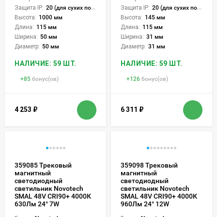
Защита IP:
20 (для сухих пом.)
Защита IP:
20 (для сухих пом.)
Высота:
1000 мм
Высота:
145 мм
Длина:
115 мм
Длина:
115 мм
Ширина:
50 мм
Ширина:
31 мм
Диаметр:
50 мм
Диаметр:
31 мм
НАЛИЧИЕ: 59 ШТ.
НАЛИЧИЕ: 59 ШТ.
+
85
бонус(ов)
+
126
бонус(ов)
4 253
₽
6 311
₽
359085 Трековый
359098 Трековый
магнитный
магнитный
светодиодный
светодиодный
светильник Novotech
светильник Novotech
SMAL 48V CRI90+ 4000К
SMAL 48V CRI90+ 4000К
630Лм 24° 7W
960Лм 24° 12W