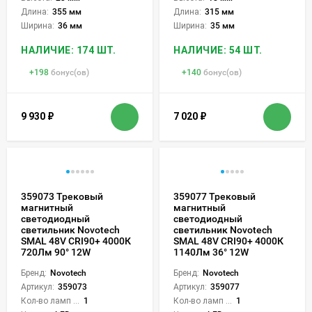
Длина:
355 мм
Длина:
315 мм
Ширина:
36 мм
Ширина:
35 мм
НАЛИЧИЕ: 174 ШТ.
НАЛИЧИЕ: 54 ШТ.
+
198
бонус(ов)
+
140
бонус(ов)
9 930
₽
7 020
₽
359073 Трековый
359077 Трековый
магнитный
магнитный
светодиодный
светодиодный
светильник Novotech
светильник Novotech
SMAL 48V CRI90+ 4000К
SMAL 48V CRI90+ 4000К
720Лм 90° 12W
1140Лм 36° 12W
Бренд:
Novotech
Бренд:
Novotech
Артикул:
359073
Артикул:
359077
Кол-во ламп или LED:
1
Кол-во ламп или LED:
1