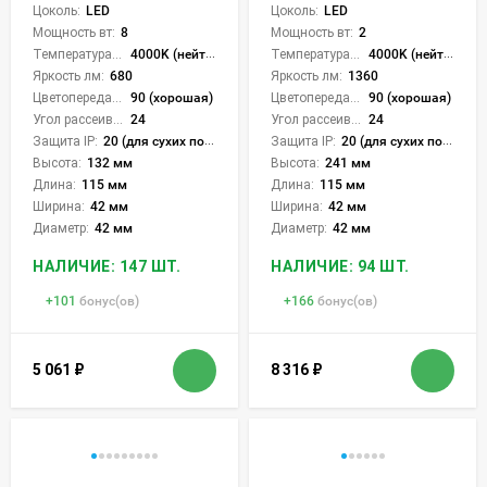
Цоколь:
LED
Цоколь:
LED
Мощность вт:
8
Мощность вт:
2
Температура света:
4000K (нейтральный)
Температура света:
4000K (нейтральный)
Яркость лм:
680
Яркость лм:
1360
Цветопередача (CRI):
90 (хорошая)
Цветопередача (CRI):
90 (хорошая)
Угол рассеивания света °:
24
Угол рассеивания света °:
24
Защита IP:
20 (для сухих пом.)
Защита IP:
20 (для сухих пом.)
Высота:
132 мм
Высота:
241 мм
Длина:
115 мм
Длина:
115 мм
Ширина:
42 мм
Ширина:
42 мм
Диаметр:
42 мм
Диаметр:
42 мм
НАЛИЧИЕ: 147 ШТ.
НАЛИЧИЕ: 94 ШТ.
+
101
бонус(ов)
+
166
бонус(ов)
5 061
₽
8 316
₽