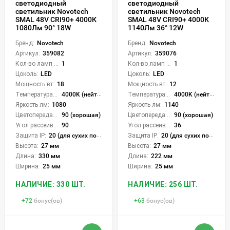
светодиодный
светодиодный
светильник Novotech
светильник Novotech
SMAL 48V CRI90+ 4000К
SMAL 48V CRI90+ 4000К
1080Лм 90° 18W
1140Лм 36° 12W
Бренд:
Novotech
Бренд:
Novotech
Артикул:
359082
Артикул:
359076
Кол-во ламп или LED:
1
Кол-во ламп или LED:
1
Цоколь:
LED
Цоколь:
LED
Мощность вт:
18
Мощность вт:
12
Температура света:
4000K (нейтральный)
Температура света:
4000K (нейтральный)
Яркость лм:
1080
Яркость лм:
1140
Цветопередача (CRI):
90 (хорошая)
Цветопередача (CRI):
90 (хорошая)
Угол рассеивания света °:
90
Угол рассеивания света °:
36
Защита IP:
20 (для сухих пом.)
Защита IP:
20 (для сухих пом.)
Высота:
27 мм
Высота:
27 мм
Длина:
330 мм
Длина:
222 мм
Ширина:
25 мм
Ширина:
25 мм
НАЛИЧИЕ: 330 ШТ.
НАЛИЧИЕ: 256 ШТ.
+
72
бонус(ов)
+
63
бонус(ов)