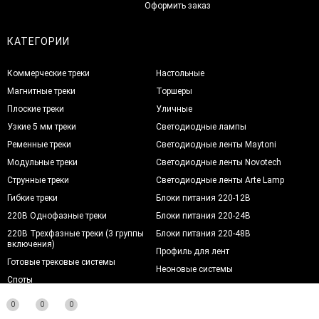
Оформить заказ
КАТЕГОРИИ
Коммерческие треки
Настольные
Магнитные треки
Торшеры
Плоские треки
Уличные
Узкие 5 мм треки
Светодиодные лампы
Ременные треки
Светодиодные ленты Maytoni
Модульные треки
Светодиодные ленты Novotech
Струнные треки
Светодиодные ленты Arte Lamp
Гибкие треки
Блоки питания 220-12В
220В Однофазные треки
Блоки питания 220-24В
220В Трехфазные треки (3 группы
Блоки питания 220-48В
включения)
Профиль для лент
Готовые трековые системы
Неоновые системы
Споты
Управление освещением
Люстры
Электроустановочные изделия
0
0
0
Подвесные
Voltum