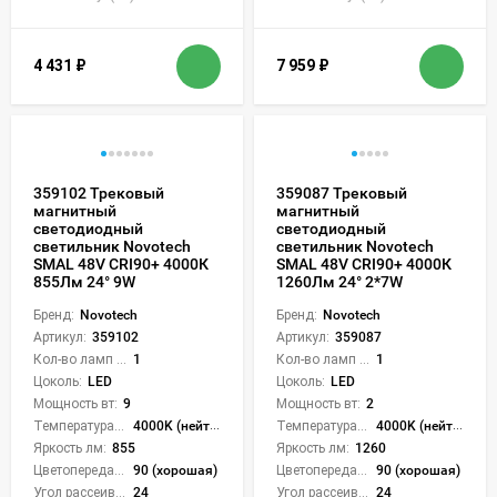
4 431
₽
7 959
₽
359102 Трековый
359087 Трековый
магнитный
магнитный
светодиодный
светодиодный
светильник Novotech
светильник Novotech
SMAL 48V CRI90+ 4000К
SMAL 48V CRI90+ 4000К
855Лм 24° 9W
1260Лм 24° 2*7W
Бренд:
Novotech
Бренд:
Novotech
Артикул:
359102
Артикул:
359087
Кол-во ламп или LED:
1
Кол-во ламп или LED:
1
Цоколь:
LED
Цоколь:
LED
Мощность вт:
9
Мощность вт:
2
Температура света:
4000K (нейтральный)
Температура света:
4000K (нейтральный)
Яркость лм:
855
Яркость лм:
1260
Цветопередача (CRI):
90 (хорошая)
Цветопередача (CRI):
90 (хорошая)
Угол рассеивания света °:
24
Угол рассеивания света °:
24