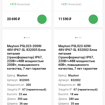
+
413
бонус(ов)
+
231
бонус(ов)
20 690
₽
11 590
₽
Maytoni PSL023-200W-
Maytoni PSL023-60W-
48V-IP67-SL 832005 Блок
48V-IP67-SL 832002 Блок
питания
питания
(трансформатор) IP67,
(трансформатор) IP67,
220В=>48В мощностью
220В=>48В мощностью
200Вт, повышенного
60Вт, повышенного
качества, 7 лет гарантии
качества, 7 лет гарантии
Бренд:
Maytoni
Бренд:
Maytoni
Артикул:
832005
Артикул:
832002
Мощность вт:
200
Мощность вт:
60
Защита IP:
67 (герметичный)
Защита IP:
67 (герметичный)
Высота:
23 мм
Высота:
18 мм
Длина:
355 мм
Длина:
280 мм
Ширина:
36 мм
Ширина:
35 мм