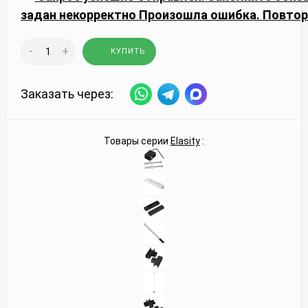
задан некорректно
Произошла ошибка. Повтор
-
+
КУПИТЬ
Заказать через:
Товары серии
Elasity
: