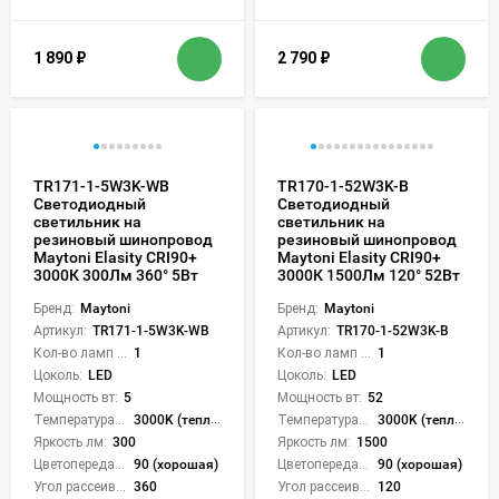
1 890
₽
2 790
₽
TR171-1-5W3K-WB
TR170-1-52W3K-B
Светодиодный
Светодиодный
светильник на
светильник на
резиновый шинопровод
резиновый шинопровод
Maytoni Elasity CRI90+
Maytoni Elasity CRI90+
3000К 300Лм 360° 5Вт
3000К 1500Лм 120° 52Вт
Бренд:
Maytoni
Бренд:
Maytoni
Артикул:
TR171-1-5W3K-WB
Артикул:
TR170-1-52W3K-B
Кол-во ламп или LED:
1
Кол-во ламп или LED:
1
Цоколь:
LED
Цоколь:
LED
Мощность вт:
5
Мощность вт:
52
Температура света:
3000K (теплый)
Температура света:
3000K (теплый)
Яркость лм:
300
Яркость лм:
1500
Цветопередача (CRI):
90 (хорошая)
Цветопередача (CRI):
90 (хорошая)
Угол рассеивания света °:
360
Угол рассеивания света °:
120