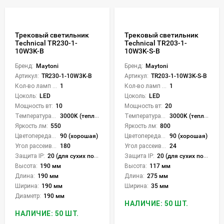
Трековый светильник
Трековый светильник
Technical TR230-1-
Technical TR203-1-
10W3K-B
10W3K-S-B
Бренд:
Maytoni
Бренд:
Maytoni
Артикул:
TR230-1-10W3K-B
Артикул:
TR203-1-10W3K-S-B
Кол-во ламп или LED:
1
Кол-во ламп или LED:
1
Цоколь:
LED
Цоколь:
LED
Мощность вт:
10
Мощность вт:
20
Температура света:
3000K (теплый)
Температура света:
3000K (теплый)
Яркость лм:
550
Яркость лм:
800
Цветопередача (CRI):
90 (хорошая)
Цветопередача (CRI):
90 (хорошая)
Угол рассеивания света °:
180
Угол рассеивания света °:
24
Защита IP:
20 (для сухих пом.)
Защита IP:
20 (для сухих пом.)
Высота:
190 мм
Высота:
117 мм
Длина:
190 мм
Длина:
275 мм
Ширина:
190 мм
Ширина:
35 мм
Диаметр:
190 мм
НАЛИЧИЕ: 50 ШТ.
НАЛИЧИЕ: 50 ШТ.