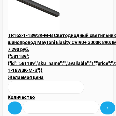
TR162-1-18W3K-M-B Светодиодный светильник
шинопровод Maytoni Elasity CRI90+ 3000К 890Лм
7 290 руб.
{"581189":
{"id":"581189","sku_name":"","available":"1","price":
1-18W3K-M-B"}}
Желаемая цена
Количество