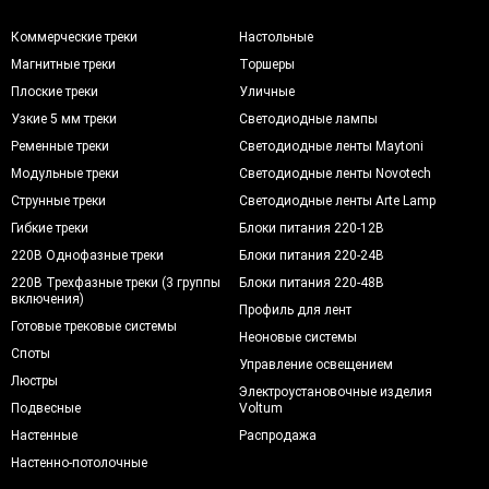
Коммерческие треки
Настольные
Магнитные треки
Торшеры
Плоские треки
Уличные
Узкие 5 мм треки
Светодиодные лампы
Ременные треки
Светодиодные ленты Maytoni
Модульные треки
Светодиодные ленты Novotech
Струнные треки
Светодиодные ленты Arte Lamp
Гибкие треки
Блоки питания 220-12В
220В Однофазные треки
Блоки питания 220-24В
220В Трехфазные треки (3 группы
Блоки питания 220-48В
включения)
Профиль для лент
Готовые трековые системы
Неоновые системы
Споты
Управление освещением
Люстры
Электроустановочные изделия
Подвесные
Voltum
Настенные
Распродажа
Настенно-потолочные