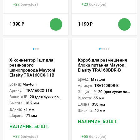
+
27
бонус(ов)
+
23
бонус(ов)
1 390
₽
1 190
₽
Х-коннектор 1шт для
Короб для размещения
резинового
блока питания Maytoni
шинопровода Maytoni
Elasity TRA160BDR-B
Elasity TRA160CX-11B
Бренд:
Maytoni
Бренд:
Maytoni
Артикул:
TRA160BDR-B
Артикул:
TRA160CX-11B
Защита IP:
20 (для сухих пом.)
Защита IP:
20 (для сухих пом.)
Высота:
65 мм
Высота:
18.2 мм
Длина:
350 мм
Длина:
71 мм
Ширина:
40 мм
Ширина:
71 мм
НАЛИЧИЕ: 50 ШТ.
НАЛИЧИЕ: 50 ШТ.
+
37
бонус(ов)
+
55
бонус(ов)