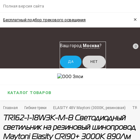
Полная версия сайта
×
Бесплатный подбор трекового освещения
Ваш город
Москва
?
0
КАТАЛОГ ТОВАРОВ
Главная
Гибкие треки
ELASITY 48V Maytoni (3000К, резиновая)
TR1
TR162-1-18W3K-M-B Светодиодный
светильник на резиновый шинопровод
Maytoni Elasity CRI90+ 3000К 890Лм