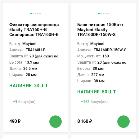
Фиксатор шинопровода
Блок питания 150Ватт
Elasity TRA160H-B
Maytoni Elasity
Скопирован TRA160H-B
TRA160DR-150W-S
Бренд:
Maytoni
Бренд:
Maytoni
Артикул:
TRA160H-B
Артикул:
TRA160DR-150W-S
Защита IP:
20 (для сухих пом.)
Мощность вт:
150
Высота:
13.9 мм
Защита IP:
20 (для сухих пом.)
Длина:
26.5 мм
Высота:
30 мм
Ширина:
20 мм
Длина:
227 мм
Ширина:
38 мм
НАЛИЧИЕ: 23 ШТ.
НАЛИЧИЕ: 50 ШТ.
+
9
бонус(ов)
+
163
бонус(ов)
490
₽
8 160
₽