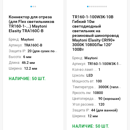
Коннектор для отреза
TR160-1-100W3K-10B
(для Flex светильников
Гибкий 10м
TR160-1-...) Maytoni
светодиодный
Elasity TRA160C-B
светильник на
резиновый шинопровод
Бренд:
Maytoni
Maytoni Elasity CRI90+
3000К 10800Лм 120°
Артикул:
TRA160C-B
100Вт
Защита IP:
20 (для сухих пом.)
Высота:
6 мм
Бренд:
Maytoni
Длина:
46.2 мм
Артикул:
TR160-1-100W3K-10B
Ширина:
12.2 мм
Кол-во ламп или LED:
1
Цоколь:
LED
НАЛИЧИЕ: 50 ШТ.
Мощность вт:
100
Температура света:
3000K (теплый)
Яркость лм:
10800
Цветопередача (CRI):
90 (хорошая)
Угол рассеивания света °:
120
Защита IP:
44 (для ванной)
Ширина:
12 мм
НАЛИЧИЕ: 50 ШТ.