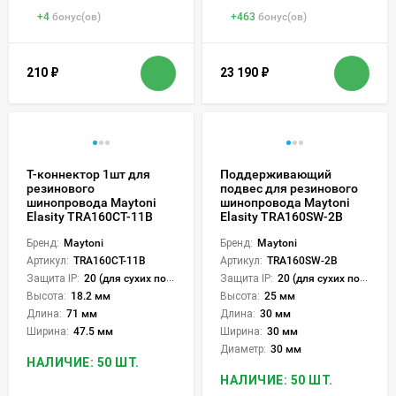
+
4
бонус(ов)
+
463
бонус(ов)
210
₽
23 190
₽
Т-коннектор 1шт для
Поддерживающий
резинового
подвес для резинового
шинопровода Maytoni
шинопровода Maytoni
Elasity TRA160CT-11B
Elasity TRA160SW-2B
Бренд:
Maytoni
Бренд:
Maytoni
Артикул:
TRA160CT-11B
Артикул:
TRA160SW-2B
Защита IP:
20 (для сухих пом.)
Защита IP:
20 (для сухих пом.)
Высота:
18.2 мм
Высота:
25 мм
Длина:
71 мм
Длина:
30 мм
Ширина:
47.5 мм
Ширина:
30 мм
Диаметр:
30 мм
НАЛИЧИЕ: 50 ШТ.
НАЛИЧИЕ: 50 ШТ.