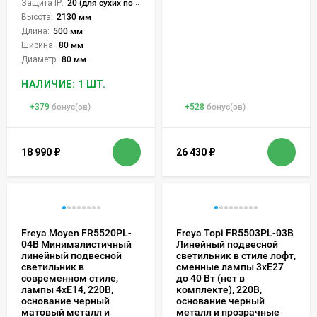
Защита IP:
20 (для сухих пом.)
Высота:
2130 мм
Длина:
500 мм
Ширина:
80 мм
Диаметр:
80 мм
НАЛИЧИЕ: 1 ШТ.
+
379
бонус(ов)
+
528
бонус(ов)
18 990
₽
26 430
₽
Freya Moyen FR5520PL-
Freya Topi FR5503PL-03B
04B Минималистичный
Линейный подвесной
линейный подвесной
светильник в стиле лофт,
светильник в
сменные лампы 3xE27
современном стиле,
до 40 Вт (нет в
лампы 4xE14, 220В,
комплекте), 220В,
основание черный
основание черный
матовый металл и
металл и прозрачные