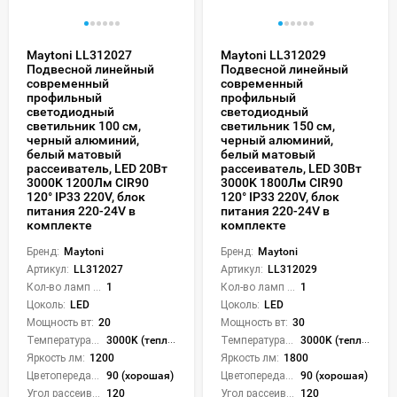
Maytoni LL312027
Maytoni LL312029
Подвесной линейный
Подвесной линейный
современный
современный
профильный
профильный
светодиодный
светодиодный
светильник 100 см,
светильник 150 см,
черный алюминий,
черный алюминий,
белый матовый
белый матовый
рассеиватель, LED 20Вт
рассеиватель, LED 30Вт
3000K 1200Лм CIR90
3000K 1800Лм CIR90
120° IP33 220V, блок
120° IP33 220V, блок
питания 220-24V в
питания 220-24V в
комплекте
комплекте
Бренд:
Maytoni
Бренд:
Maytoni
Артикул:
LL312027
Артикул:
LL312029
Кол-во ламп или LED:
1
Кол-во ламп или LED:
1
Цоколь:
LED
Цоколь:
LED
Мощность вт:
20
Мощность вт:
30
Температура света:
3000K (теплый)
Температура света:
3000K (теплый)
Яркость лм:
1200
Яркость лм:
1800
Цветопередача (CRI):
90 (хорошая)
Цветопередача (CRI):
90 (хорошая)
Угол рассеивания света °:
120
Угол рассеивания света °:
120