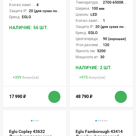
Температура света:
2700-6500K (плавная рег.)
Кол-во ламп или LED:
4
Ширина:
100 мм
Защита IP:
20 (для сухих пом.)
Цоколь:
LED
Бренд:
EGLO
Кол-во ламп или LED:
1
Защита IP:
20 (для сухих пом.)
НАЛИЧИЕ: 56 ШТ.
Бренд:
EGLO
Цветопередача (CRI):
90 (хорошая)
Угол рассеивания света °:
120
Яркость лм:
5200
Мощность вт:
30
НАЛИЧИЕ: 2 ШТ.
+
359
бонус(ов)
+
975
бонус(ов)
17 990
₽
48 790
₽
Eglo Copley 43632
Eglo Famborough 43414