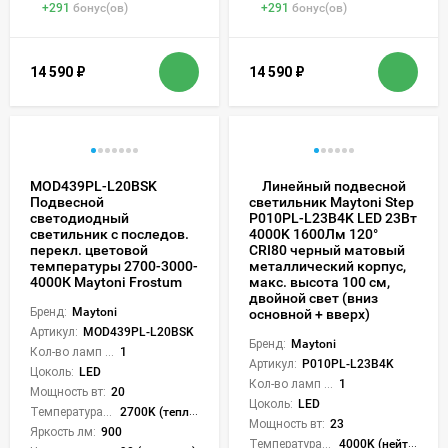
+
291
бонус(ов)
+
291
бонус(ов)
14 590
₽
14 590
₽
MOD439PL-L20BSK
Линейный подвесной
Подвесной
светильник Maytoni Step
светодиодный
P010PL-L23B4K LED 23Вт
светильник с последов.
4000K 1600Лм 120°
перекл. цветовой
CRI80 черный матовый
температуры 2700-3000-
металлический корпус,
4000К Maytoni Frostum
макс. высота 100 см,
двойной свет (вниз
Бренд:
Maytoni
основной + вверх)
Артикул:
MOD439PL-L20BSK
Бренд:
Maytoni
Кол-во ламп или LED:
1
Артикул:
P010PL-L23B4K
Цоколь:
LED
Кол-во ламп или LED:
1
Мощность вт:
20
Цоколь:
LED
Температура света:
2700K (теплый), 3000K (теплый), 4000K (нейтральный), CCT механическое переключение
Мощность вт:
23
Яркость лм:
900
Температура света:
4000K (нейтральный)