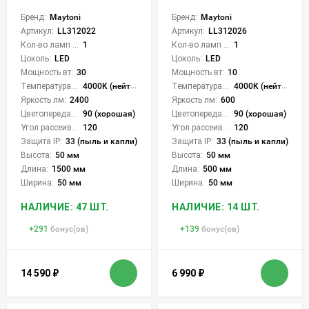
Бренд:
Maytoni
Бренд:
Maytoni
Артикул:
LL312022
Артикул:
LL312026
Кол-во ламп или LED:
1
Кол-во ламп или LED:
1
Цоколь:
LED
Цоколь:
LED
Мощность вт:
30
Мощность вт:
10
Температура света:
4000K (нейтральный)
Температура света:
4000K (нейтральный)
Яркость лм:
2400
Яркость лм:
600
Цветопередача (CRI):
90 (хорошая)
Цветопередача (CRI):
90 (хорошая)
Угол рассеивания света °:
120
Угол рассеивания света °:
120
Защита IP:
33 (пыль и капли)
Защита IP:
33 (пыль и капли)
Высота:
50 мм
Высота:
50 мм
Длина:
1500 мм
Длина:
500 мм
Ширина:
50 мм
Ширина:
50 мм
НАЛИЧИЕ: 47 ШТ.
НАЛИЧИЕ: 14 ШТ.
+
291
бонус(ов)
+
139
бонус(ов)
14 590
₽
6 990
₽