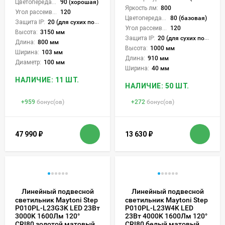
Цветопередача (CRI):
90 (хорошая)
Яркость лм:
800
Угол рассеивания света °:
120
Цветопередача (CRI):
80 (базовая)
Защита IP:
20 (для сухих пом.)
Угол рассеивания света °:
120
Высота:
3150 мм
Защита IP:
20 (для сухих пом.)
Длина:
800 мм
Высота:
1000 мм
Ширина:
103 мм
Длина:
910 мм
Диаметр:
100 мм
Ширина:
40 мм
НАЛИЧИЕ: 11 ШТ.
НАЛИЧИЕ: 50 ШТ.
+
959
бонус(ов)
+
272
бонус(ов)
47 990
₽
13 630
₽
Линейный подвесной
Линейный подвесной
светильник Maytoni Step
светильник Maytoni Step
P010PL-L23G3K LED 23Вт
P010PL-L23W4K LED
3000K 1600Лм 120°
23Вт 4000K 1600Лм 120°
CRI80 золотой матовый
CRI80 белый матовый