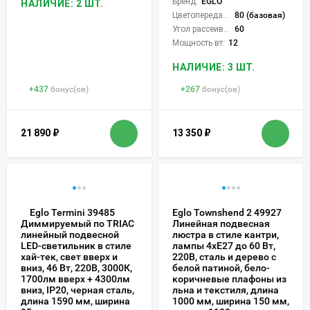
Бренд:
EGLO
НАЛИЧИЕ: 2 ШТ.
Цветопередача (CRI):
80 (базовая)
Угол рассеивания света °:
60
Мощность вт:
12
НАЛИЧИЕ: 3 ШТ.
+
437
бонус(ов)
+
267
бонус(ов)
21 890
₽
13 350
₽
Eglo Termini 39485
Eglo Townshend 2 49927
Линейная подвесная
Диммируемый по TRIAC
люстра в стиле кантри,
линейный подвесной
лампы 4xE27 до 60 Вт,
LED-светильник в стиле
220В, сталь и дерево с
хай-тек, свет вверх и
белой патиной, бело-
вниз, 46 Вт, 220В, 3000К,
коричневые плафоны из
1700лм вверх + 4300лм
льна и текстиля, длина
вниз, IP20, черная сталь,
1000 мм, ширина 150 мм,
длина 1590 мм, ширина