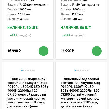
Защита IP:
20 (для сухих пом.)
Защита IP:
20 (для сухих пом.)
Высота:
1000 мм
Высота:
1000 мм
Длина:
1185 мм
Длина:
1185 мм
Ширина:
40 мм
Ширина:
40 мм
НАЛИЧИЕ: 50 ШТ.
НАЛИЧИЕ: 50 ШТ.
+
339
бонус(ов)
+
339
бонус(ов)
16 990
₽
16 990
₽
Линейный подвесной
Линейный подвесной
светильник Maytoni Step
светильник Maytoni Step
P010PL-L30G4K LED 30Вт
P010PL-L30W4K LED
4000K 2200Лм 120°
30Вт 4000K 2200Лм 120°
CRI80 золотой матовый
CRI80 белый матовый
металлический корпус,
металлический корпус,
макс. высота 1185 мм,
макс. высота 1185 мм,
двойной свет (вниз
двойной свет (вниз