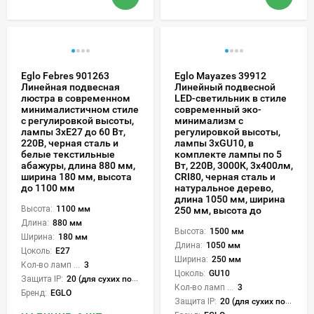
Eglo Febres 901263
Eglo Mayazes 39912
Линейная подвесная
Линейный подвесной
люстра в современном
LED-светильник в стиле
минималистичном стиле
современный эко-
с регулировкой высоты,
минимализм с
лампы 3xE27 до 60 Вт,
регулировкой высоты,
220В, черная сталь и
лампы 3xGU10, в
белые текстильные
комплекте лампы по 5
абажуры, длина 880 мм,
Вт, 220В, 3000К, 3x400лм,
ширина 180 мм, высота
CRI80, черная сталь и
до 1100 мм
натуральное дерево,
длина 1050 мм, ширина
Высота:
1100 мм
250 мм, высота до
Длина:
880 мм
Высота:
1500 мм
Ширина:
180 мм
Длина:
1050 мм
Цоколь:
E27
Ширина:
250 мм
Кол-во ламп или LED:
3
Цоколь:
GU10
Защита IP:
20 (для сухих пом.)
Кол-во ламп или LED:
3
Бренд:
EGLO
Защита IP:
20 (для сухих пом.)