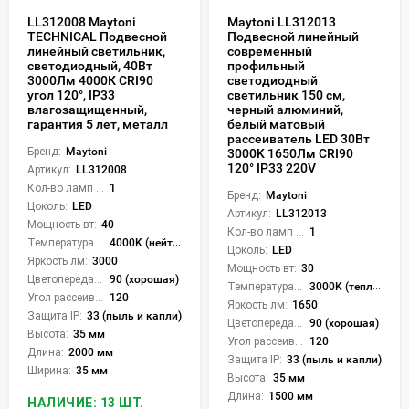
LL312008 Maytoni
Maytoni LL312013
TECHNICAL Подвесной
Подвесной линейный
линейный светильник,
современный
светодиодный, 40Вт
профильный
3000Лм 4000К CRI90
светодиодный
угол 120°, IP33
светильник 150 см,
влагозащищенный,
черный алюминий,
гарантия 5 лет, металл
белый матовый
рассеиватель LED 30Вт
Бренд:
Maytoni
3000K 1650Лм CRI90
120° IP33 220V
Артикул:
LL312008
Кол-во ламп или LED:
1
Бренд:
Maytoni
Цоколь:
LED
Артикул:
LL312013
Мощность вт:
40
Кол-во ламп или LED:
1
Температура света:
4000K (нейтральный)
Цоколь:
LED
Яркость лм:
3000
Мощность вт:
30
Цветопередача (CRI):
90 (хорошая)
Температура света:
3000K (теплый)
Угол рассеивания света °:
120
Яркость лм:
1650
Защита IP:
33 (пыль и капли)
Цветопередача (CRI):
90 (хорошая)
Высота:
35 мм
Угол рассеивания света °:
120
Длина:
2000 мм
Защита IP:
33 (пыль и капли)
Ширина:
35 мм
Высота:
35 мм
Длина:
1500 мм
НАЛИЧИЕ: 13 ШТ.