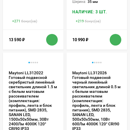
Ширина:
35 мм
НАЛИЧИЕ: 3 ШТ.
+
271
бонус(ов)
+
219
бонус(ов)
13 590
₽
10 990
₽
Maytoni LL312022
Maytoni LL312026
Готовый подвесной
Готовый подвесной
серебристый линейный
черный линейный
светильник длиной 1.5 м
светильник длиной 0.5 м
с белым матовым
с белым матовым
рассеивателем
рассеивателем
(комплектация:
(комплектация:
профиль, лента и блок
профиль, лента и блок
питания), SMD 2835,
питания), SMD 2835,
SANAN LED,
SANAN LED,
1500x50x50мм, 30Вт
500x50x50мм, 10Вт
2400Лм 4000К 120°
600Лм 4000К 120° CRI90
CRI90 IP33
IP33