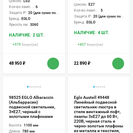
Цоколь:
LED
Цоколь:
E27
Кол-во ламп или LED:
6
Кол-во ламп или LED:
5
Защита IP:
20 (для сухих пом.)
Защита IP:
20 (для сухих пом.)
Бренд:
EGLO
Бренд:
EGLO
Яркость лм:
3060
НАЛИЧИЕ: 4 ШТ.
НАЛИЧИЕ: 2 ШТ.
+
979
бонус(ов)
+
457
бонус(ов)
48 950
₽
22 890
₽
98525 EGLO Albaraccin
Eglo Austell 49448
(Альбаррасин)
Линейный подвесной
подвесной светильник,
светильник-люстра в
3×E27, черный с
стиле винтажный лофт,
золотыми плафонами
лампы 3xE27 до 60 Вт,
220В, черная сталь и
Высота:
1100 мм
черно-золотые плафоны
из металла и текстиля,
Длина:
780 мм