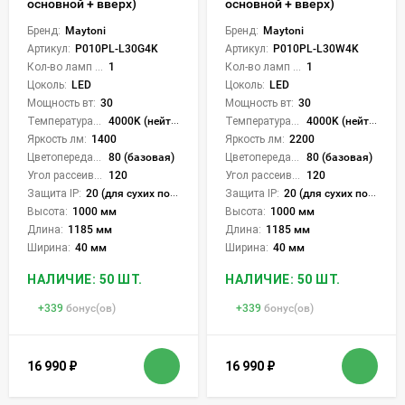
основной + вверх)
основной + вверх)
Бренд:
Maytoni
Бренд:
Maytoni
Артикул:
P010PL-L30G4K
Артикул:
P010PL-L30W4K
Кол-во ламп или LED:
1
Кол-во ламп или LED:
1
Цоколь:
LED
Цоколь:
LED
Мощность вт:
30
Мощность вт:
30
Температура света:
4000K (нейтральный)
Температура света:
4000K (нейтральный)
Яркость лм:
1400
Яркость лм:
2200
Цветопередача (CRI):
80 (базовая)
Цветопередача (CRI):
80 (базовая)
Угол рассеивания света °:
120
Угол рассеивания света °:
120
Защита IP:
20 (для сухих пом.)
Защита IP:
20 (для сухих пом.)
Высота:
1000 мм
Высота:
1000 мм
Длина:
1185 мм
Длина:
1185 мм
Ширина:
40 мм
Ширина:
40 мм
НАЛИЧИЕ: 50 ШТ.
НАЛИЧИЕ: 50 ШТ.
+
339
бонус(ов)
+
339
бонус(ов)
16 990
₽
16 990
₽