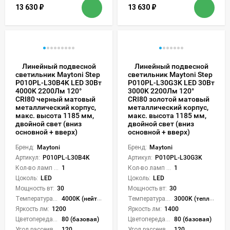
13 630
₽
13 630
₽
Линейный подвесной
Линейный подвесной
светильник Maytoni Step
светильник Maytoni Step
P010PL-L30B4K LED 30Вт
P010PL-L30G3K LED 30Вт
4000K 2200Лм 120°
3000K 2200Лм 120°
CRI80 черный матовый
CRI80 золотой матовый
металлический корпус,
металлический корпус,
макс. высота 1185 мм,
макс. высота 1185 мм,
двойной свет (вниз
двойной свет (вниз
основной + вверх)
основной + вверх)
Бренд:
Maytoni
Бренд:
Maytoni
Артикул:
P010PL-L30B4K
Артикул:
P010PL-L30G3K
Кол-во ламп или LED:
1
Кол-во ламп или LED:
1
Цоколь:
LED
Цоколь:
LED
Мощность вт:
30
Мощность вт:
30
Температура света:
4000K (нейтральный)
Температура света:
3000K (теплый)
Яркость лм:
1200
Яркость лм:
1400
Цветопередача (CRI):
80 (базовая)
Цветопередача (CRI):
80 (базовая)
Угол рассеивания света °:
120
Угол рассеивания света °:
120