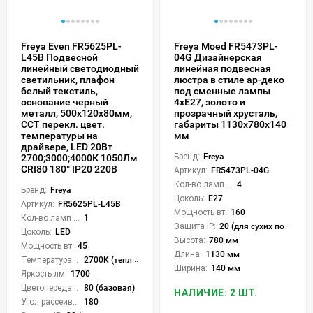
Freya Even FR5625PL-
Freya Moed FR5473PL-
L45B Подвесной
04G Дизайнерская
линейный светодиодный
линейная подвесная
светильник, плафон
люстра в стиле ар-деко
белый текстиль,
под сменные лампы
основание черный
4xE27, золото и
металл, 500x120x80мм,
прозрачный хрусталь,
CCT перекл. цвет.
габариты 1130x780x140
температуры на
мм
драйвере, LED 20Вт
Бренд:
Freya
2700;3000;4000К 1050Лм
CRI80 180° IP20 220В
Артикул:
FR5473PL-04G
Кол-во ламп или LED:
4
Бренд:
Freya
Цоколь:
E27
Артикул:
FR5625PL-L45B
Мощность вт:
160
Кол-во ламп или LED:
1
Защита IP:
20 (для сухих пом.)
Цоколь:
LED
Высота:
780 мм
Мощность вт:
45
Длина:
1130 мм
Температура света:
2700K (теплый), 3000K (теплый), 4000K (нейтральный), CCT механическое переключение
Ширина:
140 мм
Яркость лм:
1700
Цветопередача (CRI):
80 (базовая)
НАЛИЧИЕ: 2 ШТ.
Угол рассеивания света °:
180