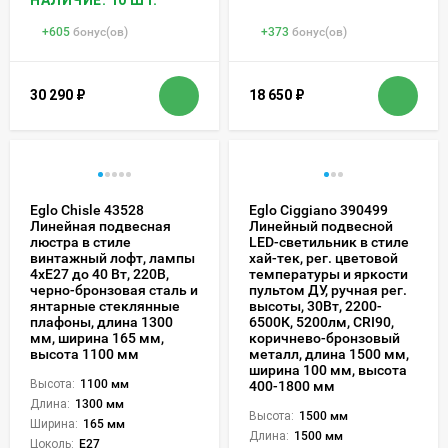
+
605
бонус(ов)
+
373
бонус(ов)
30 290
₽
18 650
₽
Eglo Chisle 43528
Eglo Ciggiano 390499
Линейная подвесная
Линейный подвесной
люстра в стиле
LED-светильник в стиле
винтажный лофт, лампы
хай-тек, рег. цветовой
4xE27 до 40 Вт, 220В,
температуры и яркости
черно-бронзовая сталь и
пультом ДУ, ручная рег.
янтарные стеклянные
высоты, 30Вт, 2200-
плафоны, длина 1300
6500К, 5200лм, CRI90,
мм, ширина 165 мм,
коричнево-бронзовый
высота 1100 мм
металл, длина 1500 мм,
ширина 100 мм, высота
Высота:
1100 мм
400-1800 мм
Длина:
1300 мм
Высота:
1500 мм
Ширина:
165 мм
Длина:
1500 мм
Цоколь:
E27