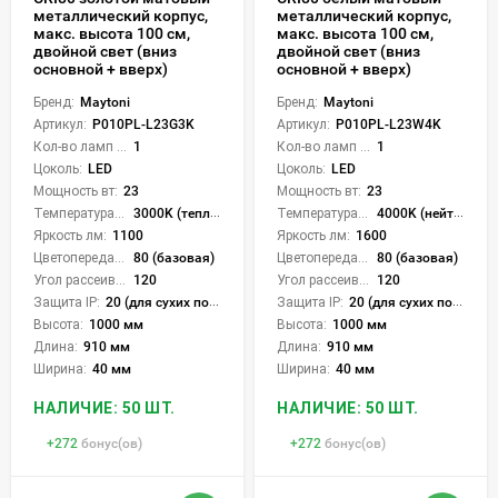
металлический корпус,
металлический корпус,
макс. высота 100 см,
макс. высота 100 см,
двойной свет (вниз
двойной свет (вниз
основной + вверх)
основной + вверх)
Бренд:
Maytoni
Бренд:
Maytoni
Артикул:
P010PL-L23G3K
Артикул:
P010PL-L23W4K
Кол-во ламп или LED:
1
Кол-во ламп или LED:
1
Цоколь:
LED
Цоколь:
LED
Мощность вт:
23
Мощность вт:
23
Температура света:
3000K (теплый)
Температура света:
4000K (нейтральный)
Яркость лм:
1100
Яркость лм:
1600
Цветопередача (CRI):
80 (базовая)
Цветопередача (CRI):
80 (базовая)
Угол рассеивания света °:
120
Угол рассеивания света °:
120
Защита IP:
20 (для сухих пом.)
Защита IP:
20 (для сухих пом.)
Высота:
1000 мм
Высота:
1000 мм
Длина:
910 мм
Длина:
910 мм
Ширина:
40 мм
Ширина:
40 мм
НАЛИЧИЕ: 50 ШТ.
НАЛИЧИЕ: 50 ШТ.
+
272
бонус(ов)
+
272
бонус(ов)