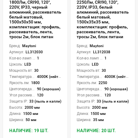
1800Лм, CRI90, 120°,
2250Лм, CRI90, 120°,
220V, IP33, черный
220V, IP33, белый
алюминий, рассеиватель
алюминий, рассеиватель
белый матовый,
белый матовый,
1500x50x50 мм,
1500x35x35 мм,
комплектация: профиль,
комплектация: профиль,
рассеиватель, лента,
рассеиватель, лента,
тросы 2м, блок питан
тросы 2м, блок питани
Бренд:
Maytoni
Бренд:
Maytoni
Артикул:
LL312030
Артикул:
LL312038
Кол-во ламп или LED:
1
Кол-во ламп или LED:
1
Цоколь:
LED
Цоколь:
LED
Мощность вт:
30
Мощность вт:
30
Температура света:
4000K (нейтральный)
Температура света:
4000K (нейтральный)
Яркость лм:
1800
Яркость лм:
2250
Цветопередача (CRI):
90 (хорошая)
Цветопередача (CRI):
90 (хорошая)
Угол рассеивания света °:
120
Угол рассеивания света °:
120
Защита IP:
33 (пыль и капли)
Защита IP:
33 (пыль и капли)
Высота:
2000 мм
Высота:
2000 мм
Длина:
1500 мм
Длина:
1500 мм
Ширина:
50 мм
Ширина:
35 мм
НАЛИЧИЕ: 19 ШТ.
НАЛИЧИЕ: 20 ШТ.