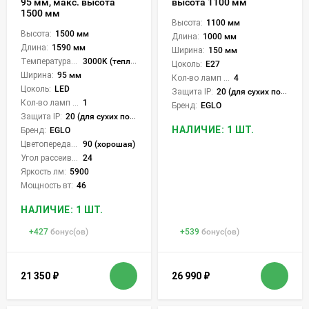
высота 1100 мм
95 мм, макс. высота
1500 мм
Высота:
1100 мм
Высота:
1500 мм
Длина:
1000 мм
Длина:
1590 мм
Ширина:
150 мм
Температура света:
3000K (теплый)
Цоколь:
E27
Ширина:
95 мм
Кол-во ламп или LED:
4
Цоколь:
LED
Защита IP:
20 (для сухих пом.)
Кол-во ламп или LED:
1
Бренд:
EGLO
Защита IP:
20 (для сухих пом.)
НАЛИЧИЕ: 1 ШТ.
Бренд:
EGLO
Цветопередача (CRI):
90 (хорошая)
Угол рассеивания света °:
24
Яркость лм:
5900
Мощность вт:
46
НАЛИЧИЕ: 1 ШТ.
+
427
бонус(ов)
+
539
бонус(ов)
21 350
₽
26 990
₽