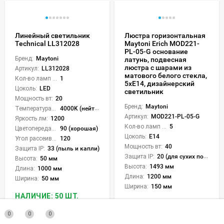
Линейный светильник
Люстра горизонтальная
Technical LL312028
Maytoni Erich MOD221-
PL-05-G основание
Бренд:
Maytoni
латунь, подвесная
люстра с шарами из
Артикул:
LL312028
матового белого стекла,
Кол-во ламп или LED:
1
5xE14, дизайнерский
Цоколь:
LED
светильник
Мощность вт:
20
Бренд:
Maytoni
Температура света:
4000K (нейтральный)
Артикул:
MOD221-PL-05-G
Яркость лм:
1200
Кол-во ламп или LED:
5
Цветопередача (CRI):
90 (хорошая)
Цоколь:
E14
Угол рассеивания света °:
120
Мощность вт:
40
Защита IP:
33 (пыль и капли)
Защита IP:
20 (для сухих пом.)
Высота:
50 мм
Высота:
1493 мм
Длина:
1000 мм
Длина:
1200 мм
Ширина:
50 мм
Ширина:
150 мм
НАЛИЧИЕ: 50 ШТ.
НАЛИЧИЕ: 50 ШТ.
0
0
0
+
211
бонус(ов)
+
569
бонус(ов)