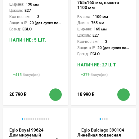
765x165 мм, высота
Ширина:
190 мм
1100 мм
Цоколь:
E27
Кол-во ламп или LED:
3
Высота:
1100 мм
Защита IP:
20 (для сухих пом.)
Длина:
765 мм
Бренд:
EGLO
Ширина:
165 мм
Цоколь:
E27
НАЛИЧИЕ: 5 ШТ.
Кол-во ламп или LED:
3
Защита IP:
20 (для сухих пом.)
Бренд:
EGLO
НАЛИЧИЕ: 27 ШТ.
+
415
бонус(ов)
+
379
бонус(ов)
20 790
₽
18 990
₽
Eglo Boyal 99624
Eglo Bulciago 390104
Диммируемый
Линейная подвесная