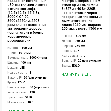
подвесной потолочный
люстра в современном
LED-светильник-люстра
стиле ар-деко, лампы
в стиле эко-лофт,
3xE27 до 40 Вт, 220В,
(12.5+12.5)+15.5 Вт,
черная сталь и черно-
3000К, CRI90,
прозрачные плафоны из
3600+2250лм, 220В,
дымчатого стекла,
раздельное включение,
длина 1260 мм, ширина
материалы - дерево,
250 мм, высота 1500 мм
черная сталь и белые
Высота:
1500 мм
керамические
рассеиватели
Длина:
1260 мм
Ширина:
250 мм
Высота:
1100 мм
Цоколь:
E27
Длина:
1010 мм
Кол-во ламп или LED:
3
Температура света:
3000K (теплый)
Защита IP:
20 (для сухих пом.)
Ширина:
400 мм
Бренд:
EGLO
Цоколь:
LED
Кол-во ламп или LED:
3
НАЛИЧИЕ: 2 ШТ.
Защита IP:
20 (для сухих пом.)
Бренд:
EGLO
Цветопередача (CRI):
90 (хорошая)
Угол рассеивания света °:
120
Яркость лм:
5850
Мощность вт:
40.5
НАЛИЧИЕ: 10 ШТ.