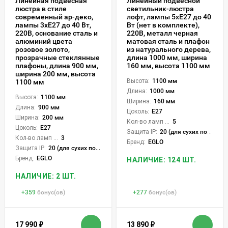
Линейная подвесная
Линейный подвесной
люстра в стиле
светильник-люстра
современный ар-деко,
лофт, лампы 5xE27 до 40
лампы 3xE27 до 40 Вт,
Вт (нет в комплекте),
220В, основание сталь и
220В, металл черная
алюминий цвета
матовая сталь и плафон
розовое золото,
из натурального дерева,
прозрачные стеклянные
длина 1000 мм, ширина
плафоны, длина 900 мм,
160 мм, высота 1100 мм
ширина 200 мм, высота
Высота:
1100 мм
1100 мм
Длина:
1000 мм
Высота:
1100 мм
Ширина:
160 мм
Длина:
900 мм
Цоколь:
E27
Ширина:
200 мм
Кол-во ламп или LED:
5
Цоколь:
E27
Защита IP:
20 (для сухих пом.)
Кол-во ламп или LED:
3
Бренд:
EGLO
Защита IP:
20 (для сухих пом.)
Бренд:
EGLO
НАЛИЧИЕ: 124 ШТ.
НАЛИЧИЕ: 2 ШТ.
+
359
бонус(ов)
+
277
бонус(ов)
17 990
₽
13 890
₽