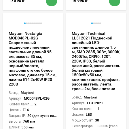
17 590
₽
16 990
₽
Maytoni Nostalgia
Maytoni Technical
MOD048PL-02G
LL312021 Подвесной
Современный
линейный LED-
подвесной линейный
светильник длиной 1.5
светильник длиной 95
м, SMD 2835, 30Вт, 3000К,
см, высота 85 см,
2400Лм, CRI90, 120°,
основание металл
220V, IP33, белый
черный/золото,
алюминий, рассеиватель
плафоны стекло белое
белый матовый,
матовое, диаметр 15 см,
1500x50x50 мм,
лампы E14 2x40W IP20
комплектация: профиль,
220В
рассеиватель, лента,
тросы 2м, блок питани
Бренд:
Maytoni
Бренд:
Maytoni
Артикул:
MOD048PL-02G
Артикул:
LL312021
Кол-во ламп или LED:
2
Кол-во ламп или LED:
1
Цоколь:
E14
Цоколь:
LED
Защита IP:
20 (для сухих пом.)
Мощность вт:
30
Высота:
760 мм
Температура света:
3000K (теплый)
Длина:
950 мм