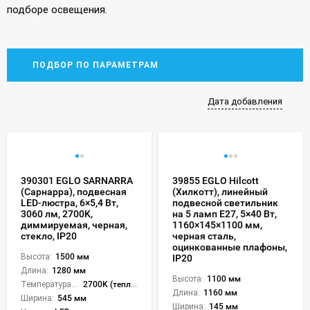
подборе освещения.
ПОДБОР ПО ПАРАМЕТРАМ
Дата добавления
390301 EGLO SARNARRA
39855 EGLO Hilcott
(Сарнарра), подвесная
(Хилкотт), линейный
LED-люстра, 6×5,4 Вт,
подвесной светильник
3060 лм, 2700K,
на 5 ламп E27, 5×40 Вт,
диммируемая, черная,
1160×145×1100 мм,
стекло, IP20
черная сталь,
оцинкованные плафоны,
Высота:
1500 мм
IP20
Длина:
1280 мм
Высота:
1100 мм
Температура света:
2700K (теплый)
Длина:
1160 мм
Ширина:
545 мм
Ширина:
145 мм