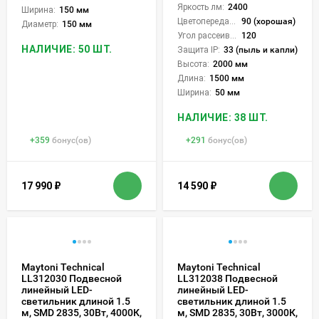
Яркость лм:
2400
Ширина:
150 мм
Цветопередача (CRI):
90 (хорошая)
Диаметр:
150 мм
Угол рассеивания света °:
120
НАЛИЧИЕ: 50 ШТ.
Защита IP:
33 (пыль и капли)
Высота:
2000 мм
Длина:
1500 мм
Ширина:
50 мм
НАЛИЧИЕ: 38 ШТ.
+
359
бонус(ов)
+
291
бонус(ов)
17 990
₽
14 590
₽
Maytoni Technical
Maytoni Technical
LL312030 Подвесной
LL312038 Подвесной
линейный LED-
линейный LED-
светильник длиной 1.5
светильник длиной 1.5
м, SMD 2835, 30Вт, 4000К,
м, SMD 2835, 30Вт, 3000К,