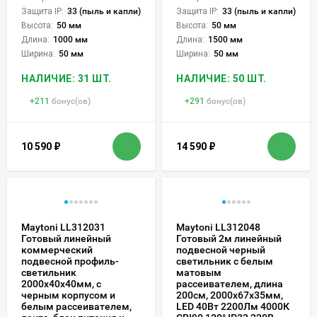
Защита IP:
33 (пыль и капли)
Защита IP:
33 (пыль и капли)
Высота:
50 мм
Высота:
50 мм
Длина:
1000 мм
Длина:
1500 мм
Ширина:
50 мм
Ширина:
50 мм
НАЛИЧИЕ: 31 ШТ.
НАЛИЧИЕ: 50 ШТ.
+
211
бонус(ов)
+
291
бонус(ов)
10 590
₽
14 590
₽
Maytoni LL312031
Maytoni LL312048
Готовый линейный
Готовый 2м линейный
коммерческий
подвесной черный
подвесной профиль-
светильник с белым
светильник
матовым
2000x40x40мм, с
рассеивателем, длина
черным корпусом и
200см, 2000x67x35мм,
белым рассеивателем,
LED 40Вт 2200Лм 4000К