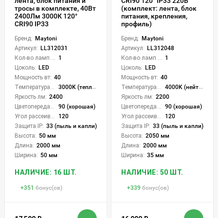
лента, блок питания и
CRI90 120° IP33 220В
тросы в комплекте, 40Вт
(комплект: лента, блок
2400Лм 3000К 120°
питания, крепления,
CRI90 IP33
профиль)
Бренд:
Maytoni
Бренд:
Maytoni
Артикул:
LL312031
Артикул:
LL312048
Кол-во ламп или LED:
1
Кол-во ламп или LED:
1
Цоколь:
LED
Цоколь:
LED
Мощность вт:
40
Мощность вт:
40
Температура света:
3000K (теплый)
Температура света:
4000K (нейтральный)
Яркость лм:
2400
Яркость лм:
2200
Цветопередача (CRI):
90 (хорошая)
Цветопередача (CRI):
90 (хорошая)
Угол рассеивания света °:
120
Угол рассеивания света °:
120
Защита IP:
33 (пыль и капли)
Защита IP:
33 (пыль и капли)
Высота:
50 мм
Высота:
2050 мм
Длина:
2000 мм
Длина:
2000 мм
Ширина:
50 мм
Ширина:
35 мм
НАЛИЧИЕ: 16 ШТ.
НАЛИЧИЕ: 50 ШТ.
+
351
бонус(ов)
+
339
бонус(ов)