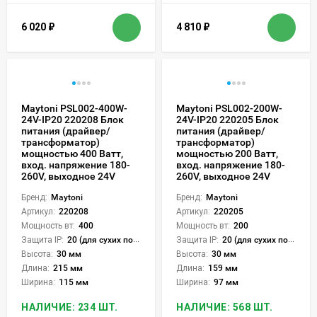
6 020
₽
4 810
₽
Maytoni PSL002-400W-
Maytoni PSL002-200W-
24V-IP20 220208 Блок
24V-IP20 220205 Блок
питания (драйвер/
питания (драйвер/
трансформатор)
трансформатор)
мощностью 400 Ватт,
мощностью 200 Ватт,
вход. напряжение 180-
вход. напряжение 180-
260V, выходное 24V
260V, выходное 24V
Бренд:
Maytoni
Бренд:
Maytoni
Артикул:
220208
Артикул:
220205
Мощность вт:
400
Мощность вт:
200
Защита IP:
20 (для сухих пом.)
Защита IP:
20 (для сухих пом.)
Высота:
30 мм
Высота:
30 мм
Длина:
215 мм
Длина:
159 мм
Ширина:
115 мм
Ширина:
97 мм
НАЛИЧИЕ: 234 ШТ.
НАЛИЧИЕ: 568 ШТ.