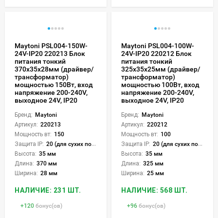
Maytoni PSL004-150W-
Maytoni PSL004-100W-
24V-IP20 220213 Блок
24V-IP20 220212 Блок
питания тонкий
питания тонкий
370x35x28мм (драйвер/
325x35x25мм (драйвер/
трансформатор)
трансформатор)
мощностью 150Вт, вход
мощностью 100Вт, вход
напряжение 200-240V,
напряжение 200-240V,
выходное 24V, IP20
выходное 24V, IP20
Бренд:
Maytoni
Бренд:
Maytoni
Артикул:
220213
Артикул:
220212
Мощность вт:
150
Мощность вт:
100
Защита IP:
20 (для сухих пом.)
Защита IP:
20 (для сухих пом.)
Высота:
35 мм
Высота:
35 мм
Длина:
370 мм
Длина:
325 мм
Ширина:
28 мм
Ширина:
25 мм
НАЛИЧИЕ: 231 ШТ.
НАЛИЧИЕ: 568 ШТ.
+
120
бонус(ов)
+
96
бонус(ов)