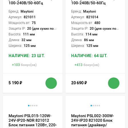
100-240В/50-60Гц
100-240В/50-60Гц
Бренд:
Maytoni
Бренд:
Maytoni
Артикул:
821011
Артикул:
821014
Мощность вт:
75
Мощность вт:
480
Защита IP:
20 (для сухих пом.)
Защита IP:
20 (для сухих пом.)
Высота:
111 мм
Высота:
114 мм
Длина:
32 мм
Длина:
86 мм
Ширина:
125 мм
Ширина:
125 мм
НАЛИЧИЕ: 23 ШТ.
НАЛИЧИЕ: 64 ШТ.
+
103
бонус(ов)
+
413
бонус(ов)
5 190
₽
20 690
₽
Maytoni PSL015-120W-
Maytoni PSL002-300W-
24V-IP20-NDR 821012
24V-IP20 821020 Блок
Блок питания 120Вт, 220-
питания (драйвер/