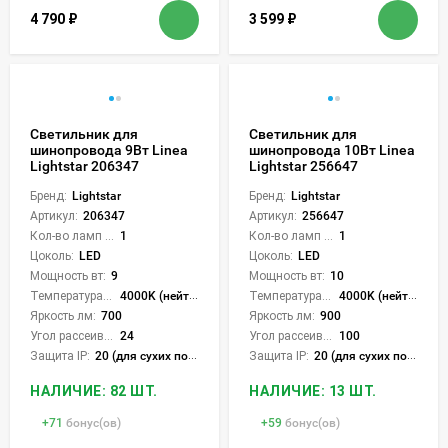
4 790
₽
3 599
₽
Светильник для
Светильник для
шинопровода 9Вт Linea
шинопровода 10Вт Linea
Lightstar 206347
Lightstar 256647
Бренд:
Lightstar
Бренд:
Lightstar
Артикул:
206347
Артикул:
256647
Кол-во ламп или LED:
1
Кол-во ламп или LED:
1
Цоколь:
LED
Цоколь:
LED
Мощность вт:
9
Мощность вт:
10
Температура света:
4000K (нейтральный)
Температура света:
4000K (нейтральный)
Яркость лм:
700
Яркость лм:
900
Угол рассеивания света °:
24
Угол рассеивания света °:
100
Защита IP:
20 (для сухих пом.)
Защита IP:
20 (для сухих пом.)
НАЛИЧИЕ: 82 ШТ.
НАЛИЧИЕ: 13 ШТ.
+
71
бонус(ов)
+
59
бонус(ов)