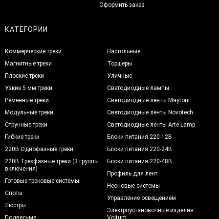
Оформить заказ
КАТЕГОРИИ
Коммерческие треки
Настольные
Магнитные треки
Торшеры
Плоские треки
Уличные
Узкие 5 мм треки
Светодиодные лампы
Ременные треки
Светодиодные ленты Maytoni
Модульные треки
Светодиодные ленты Novotech
Струнные треки
Светодиодные ленты Arte Lamp
Гибкие треки
Блоки питания 220-12В
220В Однофазные треки
Блоки питания 220-24В
220В Трехфазные треки (3 группы
Блоки питания 220-48В
включения)
Профиль для лент
Готовые трековые системы
Неоновые системы
Споты
Управление освещением
Люстры
Электроустановочные изделия
Подвесные
Voltum