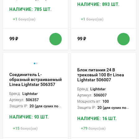
НАЛИЧИЕ: 893 ШТ.
НАЛИЧИЕ: 785 ШТ.
+
1
бонус(ов)
+
1
бонус(ов)
99
₽
99
₽
Блок питания 24 В
Соединитель L-
трековый 100 Вт Linea
образный встраиваемый
Lightstar 506007
Linea Lightstar 506357
Бренд:
Lightstar
Бренд:
Lightstar
Артикул:
506007
Артикул:
506357
Мощность вт:
100
Защита IP:
20 (для сухих пом.)
Защита IP:
20 (для сухих пом.)
НАЛИЧИЕ: 93 ШТ.
НАЛИЧИЕ: 16 ШТ.
+
15
бонус(ов)
+
79
бонус(ов)