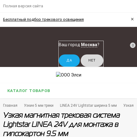
Полная версия сайта
×
Бесплатный подбор трекового освещения
Ваш город
Москва
?
0
КАТАЛОГ ТОВАРОВ
Главная
Узкие 5 мм треки
LINEA 24V Lightstar ширина 5 мм
Узкая м
Узкая магнитная трековая система
Lightstar LINEA 24V для монтажа в
гипсокартон 9.5 мм