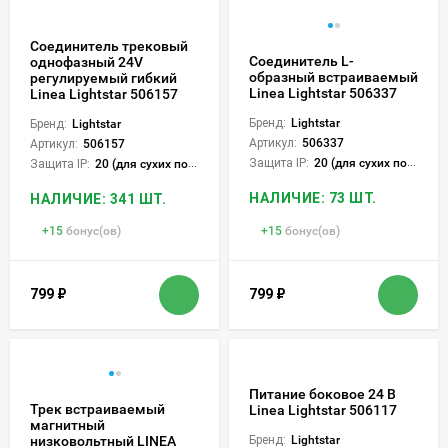
Соединитель трековый
Соединитель L-
однофазный 24V
образный встраиваемый
регулируемый гибкий
Linea Lightstar 506337
Linea Lightstar 506157
Бренд:
Lightstar
Бренд:
Lightstar
Артикул:
506337
Артикул:
506157
Защита IP:
20 (для сухих пом.)
Защита IP:
20 (для сухих пом.)
НАЛИЧИЕ: 73 ШТ.
НАЛИЧИЕ: 341 ШТ.
+
15
бонус(ов)
+
15
бонус(ов)
799
₽
799
₽
Питание боковое 24 В
Трек встраиваемый
Linea Lightstar 506117
магнитный
низковольтный LINEA
Бренд:
Lightstar