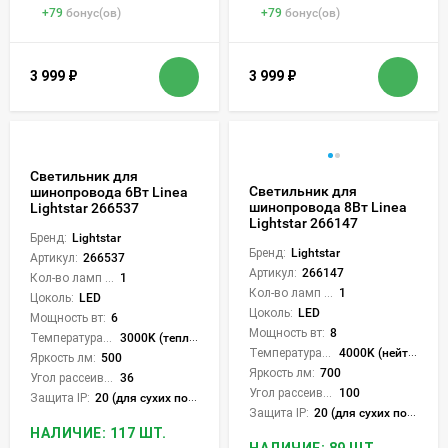
+
79
бонус(ов)
+
79
бонус(ов)
3 999
₽
3 999
₽
Светильник для
Светильник для
шинопровода 6Вт Linea
шинопровода 8Вт Linea
Lightstar 266537
Lightstar 266147
Бренд:
Lightstar
Бренд:
Lightstar
Артикул:
266537
Артикул:
266147
Кол-во ламп или LED:
1
Кол-во ламп или LED:
1
Цоколь:
LED
Цоколь:
LED
Мощность вт:
6
Мощность вт:
8
Температура света:
3000K (теплый)
Температура света:
4000K (нейтральный)
Яркость лм:
500
Яркость лм:
700
Угол рассеивания света °:
36
Угол рассеивания света °:
100
Защита IP:
20 (для сухих пом.)
Защита IP:
20 (для сухих пом.)
НАЛИЧИЕ: 117 ШТ.
НАЛИЧИЕ: 89 ШТ.