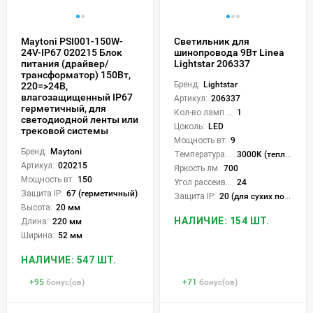
Maytoni PSI001-150W-
Светильник для
24V-IP67 020215 Блок
шинопровода 9Вт Linea
питания (драйвер/
Lightstar 206337
трансформатор) 150Вт,
Бренд:
Lightstar
220=>24В,
влагозащищенный IP67
Артикул:
206337
герметичный, для
Кол-во ламп или LED:
1
светодиодной ленты или
Цоколь:
LED
трековой системы
Мощность вт:
9
Бренд:
Maytoni
Температура света:
3000K (теплый)
Артикул:
020215
Яркость лм:
700
Мощность вт:
150
Угол рассеивания света °:
24
Защита IP:
67 (герметичный)
Защита IP:
20 (для сухих пом.)
Высота:
20 мм
НАЛИЧИЕ: 154 ШТ.
Длина:
220 мм
Ширина:
52 мм
НАЛИЧИЕ: 547 ШТ.
+
95
бонус(ов)
+
71
бонус(ов)