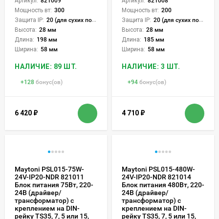
Артикул:
821009
Артикул:
821008
Мощность вт:
300
Мощность вт:
200
Защита IP:
20 (для сухих пом.)
Защита IP:
20 (для сухих пом.)
Высота:
28 мм
Высота:
28 мм
Длина:
198 мм
Длина:
185 мм
Ширина:
58 мм
Ширина:
58 мм
НАЛИЧИЕ: 89 ШТ.
НАЛИЧИЕ: 3 ШТ.
+
128
бонус(ов)
+
94
бонус(ов)
6 420
₽
4 710
₽
Maytoni PSL015-75W-
Maytoni PSL015-480W-
24V-IP20-NDR 821011
24V-IP20-NDR 821014
Блок питания 75Вт, 220-
Блок питания 480Вт, 220-
24В (драйвер/
24В (драйвер/
трансформатор) с
трансформатор) с
креплением на DIN-
креплением на DIN-
рейку TS35, 7, 5 или 15,
рейку TS35, 7, 5 или 15,