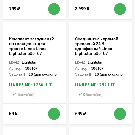
799
₽
3 999
₽
Комплект заглушек (2
Соединитель прямой
шт) концевых для
трековый 24 В
треков Linea Linea
однофазный Linea
Lightstar 506167
Lightstar 506107
Бренд:
Lightstar
Бренд:
Lightstar
Артикул:
506167
Артикул:
506107
Защита IP:
20 (для сухих пом.)
Защита IP:
20 (для сухих пом.)
НАЛИЧИЕ: 1766 ШТ.
НАЛИЧИЕ: 282 ШТ.
+
1
бонус(ов)
+
13
бонус(ов)
59
₽
699
₽