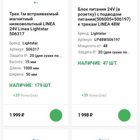
Блок питания 24V (в
Трек 1м встраиваемый
розетку) с подводом
магнитный
питания(506005+506197)
низковольтный LINEA
к трекам LINEA 48W
24V Linea Lightstar
506317
Бренд:
Lightstar
Артикул:
LP48W506197
Бренд:
Lightstar
Мощность вт:
48
Артикул:
506317
Защита IP:
20 (для сухих пом.)
Защита IP:
20 (для сухих пом.)
Высота:
15 мм
НАЛИЧИЕ: 47 ШТ.
Длина:
1000 мм
Ширина:
50 мм
НАЛИЧИЕ: 179 ШТ.
+
39
бонус(ов)
+
39
бонус(ов)
1 999
₽
1 998
₽