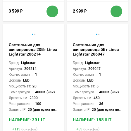
3 599
₽
2 999
₽
Светильник для
Светильник для
шинопровода 20Вт Linea
шинопровода 5Вт Linea
Lightstar 206214
Lightstar 206047
Бренд:
Lightstar
Бренд:
Lightstar
Артикул:
206214
Артикул:
206047
Кол-во ламп или LED:
1
Кол-во ламп или LED:
1
Цоколь:
LED
Цоколь:
LED
Мощность вт:
20
Мощность вт:
5
Температура света:
4000K (нейтральный)
Температура света:
4000K (нейтральный)
Яркость лм:
2300
Яркость лм:
450
Угол рассеивания света °:
100
Угол рассеивания света °:
36
Защита IP:
20 (для сухих пом.)
Защита IP:
20 (для сухих пом.)
НАЛИЧИЕ: 39 ШТ.
НАЛИЧИЕ: 188 ШТ.
+
119
бонус(ов)
+
59
бонус(ов)