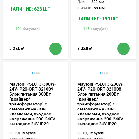
Длина:
222 мм
Ширина:
58 мм
НАЛИЧИЕ: 626 ШТ.
НАЛИЧИЕ: 180 ШТ.
+
104
бонус(ов)
+
146
бонус(ов)
5 220
₽
7 320
₽
Maytoni PSL013-300W-
Maytoni PSL013-200W-
24V-IP20-QRT 821009
24V-IP20-QRT 821008
Блок питания 300Вт
Блок питания 200Вт
(драйвер/
(драйвер/
трансформатор) с
трансформатор) с
самозажимными
самозажимными
клеммами, входное
клеммами, входное
напряжение 200-240V
напряжение 200-240V
выходное 24V IP20
выходное 24V IP20
Бренд:
Maytoni
Бренд:
Maytoni