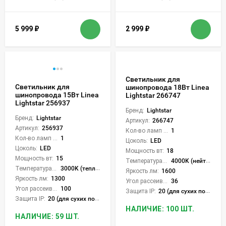
5 999
₽
2 999
₽
Светильник для
Светильник для
шинопровода 18Вт Linea
шинопровода 15Вт Linea
Lightstar 266747
Lightstar 256937
Бренд:
Lightstar
Бренд:
Lightstar
Артикул:
266747
Артикул:
256937
Кол-во ламп или LED:
1
Кол-во ламп или LED:
1
Цоколь:
LED
Цоколь:
LED
Мощность вт:
18
Мощность вт:
15
Температура света:
4000K (нейтральный)
Температура света:
3000K (теплый)
Яркость лм:
1600
Яркость лм:
1300
Угол рассеивания света °:
36
Угол рассеивания света °:
100
Защита IP:
20 (для сухих пом.)
Защита IP:
20 (для сухих пом.)
НАЛИЧИЕ: 100 ШТ.
НАЛИЧИЕ: 59 ШТ.