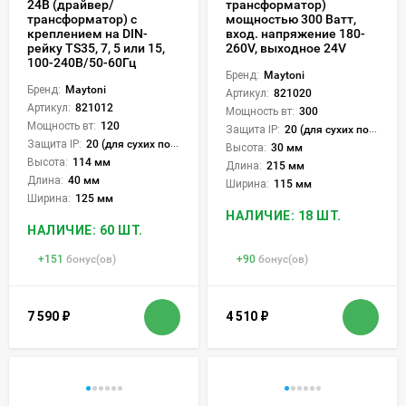
24В (драйвер/
трансформатор)
трансформатор) с
мощностью 300 Ватт,
креплением на DIN-
вход. напряжение 180-
рейку TS35, 7, 5 или 15,
260V, выходное 24V
100-240В/50-60Гц
Бренд:
Maytoni
Бренд:
Maytoni
Артикул:
821020
Артикул:
821012
Мощность вт:
300
Мощность вт:
120
Защита IP:
20 (для сухих пом.)
Защита IP:
20 (для сухих пом.)
Высота:
30 мм
Высота:
114 мм
Длина:
215 мм
Длина:
40 мм
Ширина:
115 мм
Ширина:
125 мм
НАЛИЧИЕ: 18 ШТ.
НАЛИЧИЕ: 60 ШТ.
+
151
бонус(ов)
+
90
бонус(ов)
7 590
₽
4 510
₽