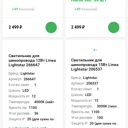
+
49
бонус(ов)
+
49
бонус(ов)
2 499
₽
2 499
₽
Светильник для
Светильник для
шинопровода 12Вт Linea
шинопровода 15Вт Linea
Lightstar 266647
Lightstar 206537
Бренд:
Lightstar
Бренд:
Lightstar
Артикул:
266647
Артикул:
206537
Кол-во ламп или LED:
1
Кол-во ламп или LED:
1
Цоколь:
LED
Цоколь:
LED
Мощность вт:
12
Мощность вт:
15
Температура света:
4000K (нейтральный)
Температура света:
3000K (теплый)
Яркость лм:
1100
Яркость лм:
1100
Угол рассеивания света °:
36
Угол рассеивания света °:
100
Защита IP:
20 (для сухих пом.)
Защита IP:
20 (для сухих пом.)