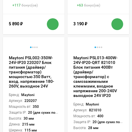
+
117
бонус(ов)
+
63
бонус(ов)
5 890
₽
3 190
₽
Maytoni PSL002-350W-
Maytoni PSL013-400W-
24V-IP20 220207 Блок
24V-IP20-QRT 821010
питания (драйвер/
Блок питания 400Вт
трансформатор)
(драйвер/
мощностью 350 Ватт,
трансформатор) с
вход. напряжение 180-
самозажимными
260V, выходное 24V
клеммами, входное
напряжение 200-240V
Бренд:
Maytoni
выходное 24V IP20
Артикул:
220207
Бренд:
Maytoni
Мощность вт:
350
Артикул:
821010
Защита IP:
20 (для сухих пом.)
Мощность вт:
400
Высота:
30 мм
Защита IP:
20 (для сухих пом.)
Длина:
215 мм
Высота:
28 мм
Ширина:
115 мм