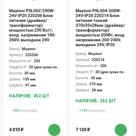
Maytoni PSL002-250W-
Maytoni PSL004-200W-
24V-IP20 220206 Блок
24V-IP20 220214 Блок
питания (драйвер/
питания тонкий
трансформатор)
370x35x28мм (драйвер/
мощностью 250 Ватт,
трансформатор)
вход. напряжение 180-
мощностью 200Вт, вход
260V, выходное 24V
напряжение 200-240V,
выходное 24V, IP20
Бренд:
Maytoni
Бренд:
Maytoni
Артикул:
220206
Артикул:
220214
Мощность вт:
250
Мощность вт:
200
Защита IP:
20 (для сухих пом.)
Защита IP:
20 (для сухих пом.)
Высота:
30 мм
Высота:
35 мм
Длина:
159 мм
Длина:
370 мм
Ширина:
97 мм
Ширина:
28 мм
НАЛИЧИЕ: 452 ШТ.
НАЛИЧИЕ: 263 ШТ.
+
80
бонус(ов)
+
142
бонус(ов)
4 010
₽
7 120
₽