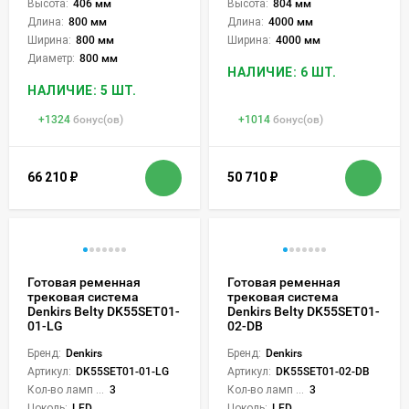
Высота:
406 мм
Высота:
804 мм
Длина:
800 мм
Длина:
4000 мм
Ширина:
800 мм
Ширина:
4000 мм
Диаметр:
800 мм
НАЛИЧИЕ: 6 ШТ.
НАЛИЧИЕ: 5 ШТ.
+
1324
бонус(ов)
+
1014
бонус(ов)
66 210
₽
50 710
₽
Готовая ременная
Готовая ременная
трековая система
трековая система
Denkirs Belty DK55SET01-
Denkirs Belty DK55SET01-
01-LG
02-DB
Бренд:
Denkirs
Бренд:
Denkirs
Артикул:
DK55SET01-01-LG
Артикул:
DK55SET01-02-DB
Кол-во ламп или LED:
3
Кол-во ламп или LED:
3
Цоколь:
LED
Цоколь:
LED