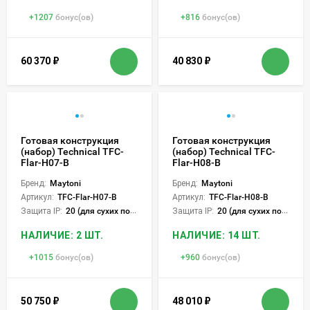
+
1207
бонус(ов)
+
816
бонус(ов)
60 370
₽
40 830
₽
Готовая конструкция
Готовая конструкция
(набор) Technical TFC-
(набор) Technical TFC-
Flar-H07-B
Flar-H08-B
Бренд:
Maytoni
Бренд:
Maytoni
Артикул:
TFC-Flar-H07-B
Артикул:
TFC-Flar-H08-B
Защита IP:
20 (для сухих пом.)
Защита IP:
20 (для сухих пом.)
НАЛИЧИЕ: 2 ШТ.
НАЛИЧИЕ: 14 ШТ.
+
1015
бонус(ов)
+
960
бонус(ов)
50 750
₽
48 010
₽