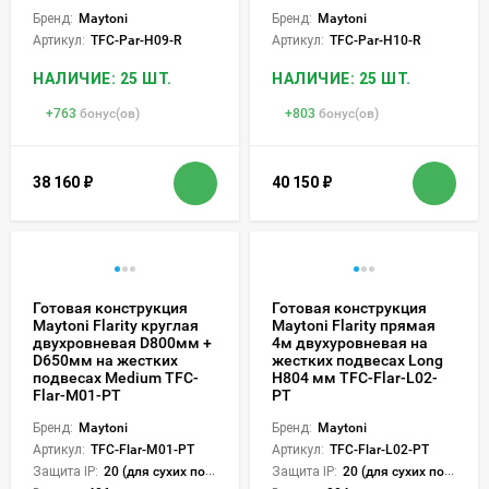
Бренд:
Maytoni
Бренд:
Maytoni
Артикул:
TFC-Par-H09-R
Артикул:
TFC-Par-H10-R
НАЛИЧИЕ: 25 ШТ.
НАЛИЧИЕ: 25 ШТ.
+
763
бонус(ов)
+
803
бонус(ов)
38 160
₽
40 150
₽
Готовая конструкция
Готовая конструкция
Maytoni Flarity круглая
Maytoni Flarity прямая
двухровневая D800мм +
4м двухуровневая на
D650мм на жестких
жестких подвесах Long
подвесах Medium TFC-
H804 мм TFC-Flar-L02-
Flar-M01-PT
PT
Бренд:
Maytoni
Бренд:
Maytoni
Артикул:
TFC-Flar-M01-PT
Артикул:
TFC-Flar-L02-PT
Защита IP:
20 (для сухих пом.)
Защита IP:
20 (для сухих пом.)