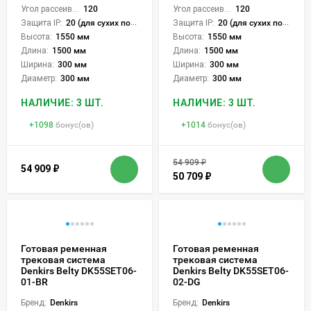
Угол рассеивания света °:
120
Угол рассеивания света °:
120
Защита IP:
20 (для сухих пом.)
Защита IP:
20 (для сухих пом.)
Высота:
1550 мм
Высота:
1550 мм
Длина:
1500 мм
Длина:
1500 мм
Ширина:
300 мм
Ширина:
300 мм
Диаметр:
300 мм
Диаметр:
300 мм
НАЛИЧИЕ: 3 ШТ.
НАЛИЧИЕ: 3 ШТ.
+
1098
бонус(ов)
+
1014
бонус(ов)
54 909
₽
54 909
₽
50 709
₽
Готовая ременная
Готовая ременная
трековая система
трековая система
Denkirs Belty DK55SET06-
Denkirs Belty DK55SET06-
01-BR
02-DG
Бренд:
Denkirs
Бренд:
Denkirs