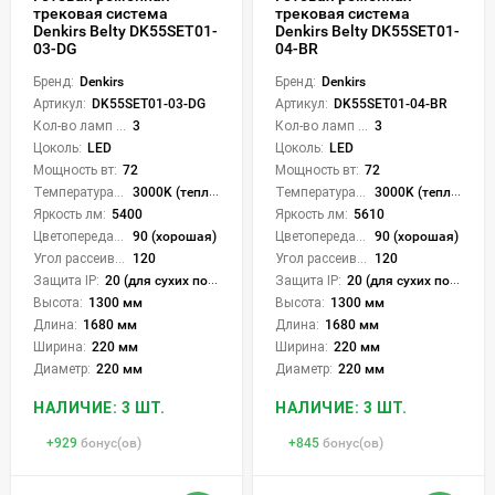
трековая система
трековая система
Denkirs Belty DK55SET01-
Denkirs Belty DK55SET01-
03-DG
04-BR
Бренд:
Denkirs
Бренд:
Denkirs
Артикул:
DK55SET01-03-DG
Артикул:
DK55SET01-04-BR
Кол-во ламп или LED:
3
Кол-во ламп или LED:
3
Цоколь:
LED
Цоколь:
LED
Мощность вт:
72
Мощность вт:
72
Температура света:
3000K (теплый)
Температура света:
3000K (теплый)
Яркость лм:
5400
Яркость лм:
5610
Цветопередача (CRI):
90 (хорошая)
Цветопередача (CRI):
90 (хорошая)
Угол рассеивания света °:
120
Угол рассеивания света °:
120
Защита IP:
20 (для сухих пом.)
Защита IP:
20 (для сухих пом.)
Высота:
1300 мм
Высота:
1300 мм
Длина:
1680 мм
Длина:
1680 мм
Ширина:
220 мм
Ширина:
220 мм
Диаметр:
220 мм
Диаметр:
220 мм
НАЛИЧИЕ: 3 ШТ.
НАЛИЧИЕ: 3 ШТ.
+
929
бонус(ов)
+
845
бонус(ов)