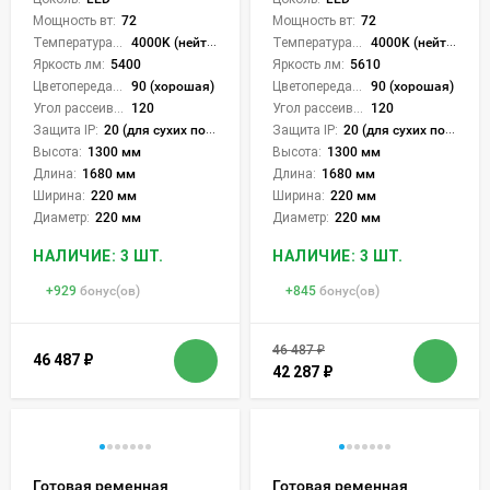
Мощность вт:
72
Мощность вт:
72
Температура света:
4000K (нейтральный)
Температура света:
4000K (нейтральный)
Яркость лм:
5400
Яркость лм:
5610
Цветопередача (CRI):
90 (хорошая)
Цветопередача (CRI):
90 (хорошая)
Угол рассеивания света °:
120
Угол рассеивания света °:
120
Защита IP:
20 (для сухих пом.)
Защита IP:
20 (для сухих пом.)
Высота:
1300 мм
Высота:
1300 мм
Длина:
1680 мм
Длина:
1680 мм
Ширина:
220 мм
Ширина:
220 мм
Диаметр:
220 мм
Диаметр:
220 мм
НАЛИЧИЕ: 3 ШТ.
НАЛИЧИЕ: 3 ШТ.
+
929
бонус(ов)
+
845
бонус(ов)
46 487
₽
46 487
₽
42 287
₽
Готовая ременная
Готовая ременная