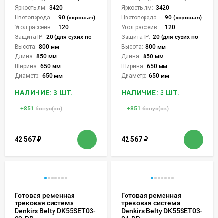
Яркость лм:
3420
Яркость лм:
3420
Цветопередача (CRI):
90 (хорошая)
Цветопередача (CRI):
90 (хорошая)
Угол рассеивания света °:
120
Угол рассеивания света °:
120
Защита IP:
20 (для сухих пом.)
Защита IP:
20 (для сухих пом.)
Высота:
800 мм
Высота:
800 мм
Длина:
850 мм
Длина:
850 мм
Ширина:
650 мм
Ширина:
650 мм
Диаметр:
650 мм
Диаметр:
650 мм
НАЛИЧИЕ: 3 ШТ.
НАЛИЧИЕ: 3 ШТ.
+
851
бонус(ов)
+
851
бонус(ов)
42 567
₽
42 567
₽
Готовая ременная
Готовая ременная
трековая система
трековая система
Denkirs Belty DK55SET03-
Denkirs Belty DK55SET03-