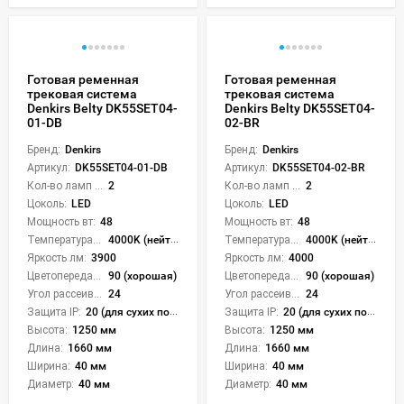
Готовая ременная
Готовая ременная
трековая система
трековая система
Denkirs Belty DK55SET04-
Denkirs Belty DK55SET04-
01-DB
02-BR
Бренд:
Denkirs
Бренд:
Denkirs
Артикул:
DK55SET04-01-DB
Артикул:
DK55SET04-02-BR
Кол-во ламп или LED:
2
Кол-во ламп или LED:
2
Цоколь:
LED
Цоколь:
LED
Мощность вт:
48
Мощность вт:
48
Температура света:
4000K (нейтральный)
Температура света:
4000K (нейтральный)
Яркость лм:
3900
Яркость лм:
4000
Цветопередача (CRI):
90 (хорошая)
Цветопередача (CRI):
90 (хорошая)
Угол рассеивания света °:
24
Угол рассеивания света °:
24
Защита IP:
20 (для сухих пом.)
Защита IP:
20 (для сухих пом.)
Высота:
1250 мм
Высота:
1250 мм
Длина:
1660 мм
Длина:
1660 мм
Ширина:
40 мм
Ширина:
40 мм
Диаметр:
40 мм
Диаметр:
40 мм