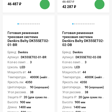
46 487
₽
46 487
₽
42 287
₽
Готовая ременная
Готовая ременная
трековая система
трековая система
Denkirs Belty DK55SET02-
Denkirs Belty DK55SET02-
01-BR
02-DB
Бренд:
Denkirs
Бренд:
Denkirs
Артикул:
DK55SET02-01-BR
Артикул:
DK55SET02-02-DB
Кол-во ламп или LED:
3
Кол-во ламп или LED:
3
Цоколь:
LED
Цоколь:
LED
Мощность вт:
44
Мощность вт:
44
Температура света:
4000K (нейтральный)
Температура света:
4000K (нейтральный)
Яркость лм:
4350
Яркость лм:
4350
Цветопередача (CRI):
90 (хорошая)
Цветопередача (CRI):
90 (хорошая)
Угол рассеивания света °:
38
Угол рассеивания света °:
38
Защита IP:
20 (для сухих пом.)
Защита IP:
20 (для сухих пом.)
Высота:
900 мм
Высота:
900 мм
Длина:
1400 мм
Длина:
1400 мм