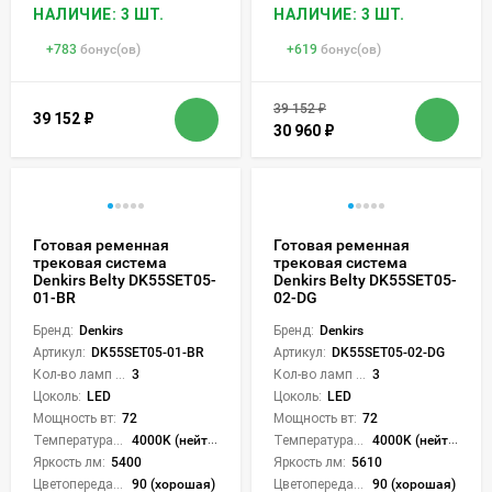
НАЛИЧИЕ: 3 ШТ.
НАЛИЧИЕ: 3 ШТ.
+
783
бонус(ов)
+
619
бонус(ов)
39 152
₽
39 152
₽
30 960
₽
Готовая ременная
Готовая ременная
трековая система
трековая система
Denkirs Belty DK55SET05-
Denkirs Belty DK55SET05-
01-BR
02-DG
Бренд:
Denkirs
Бренд:
Denkirs
Артикул:
DK55SET05-01-BR
Артикул:
DK55SET05-02-DG
Кол-во ламп или LED:
3
Кол-во ламп или LED:
3
Цоколь:
LED
Цоколь:
LED
Мощность вт:
72
Мощность вт:
72
Температура света:
4000K (нейтральный)
Температура света:
4000K (нейтральный)
Яркость лм:
5400
Яркость лм:
5610
Цветопередача (CRI):
90 (хорошая)
Цветопередача (CRI):
90 (хорошая)