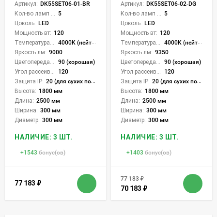
Артикул:
DK55SET06-01-BR
Артикул:
DK55SET06-02-DG
Кол-во ламп или LED:
5
Кол-во ламп или LED:
5
Цоколь:
LED
Цоколь:
LED
Мощность вт:
120
Мощность вт:
120
Температура света:
4000K (нейтральный)
Температура света:
4000K (нейтральный)
Яркость лм:
9000
Яркость лм:
9350
Цветопередача (CRI):
90 (хорошая)
Цветопередача (CRI):
90 (хорошая)
Угол рассеивания света °:
120
Угол рассеивания света °:
120
Защита IP:
20 (для сухих пом.)
Защита IP:
20 (для сухих пом.)
Высота:
1800 мм
Высота:
1800 мм
Длина:
2500 мм
Длина:
2500 мм
Ширина:
300 мм
Ширина:
300 мм
Диаметр:
300 мм
Диаметр:
300 мм
НАЛИЧИЕ: 3 ШТ.
НАЛИЧИЕ: 3 ШТ.
+
1543
бонус(ов)
+
1403
бонус(ов)
77 183
₽
77 183
₽
70 183
₽