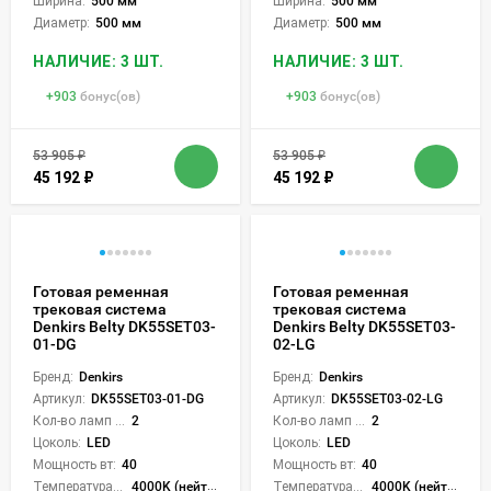
Ширина:
500 мм
Ширина:
500 мм
Диаметр:
500 мм
Диаметр:
500 мм
НАЛИЧИЕ: 3 ШТ.
НАЛИЧИЕ: 3 ШТ.
+
903
бонус(ов)
+
903
бонус(ов)
53 905
₽
53 905
₽
45 192
₽
45 192
₽
Готовая ременная
Готовая ременная
трековая система
трековая система
Denkirs Belty DK55SET03-
Denkirs Belty DK55SET03-
01-DG
02-LG
Бренд:
Denkirs
Бренд:
Denkirs
Артикул:
DK55SET03-01-DG
Артикул:
DK55SET03-02-LG
Кол-во ламп или LED:
2
Кол-во ламп или LED:
2
Цоколь:
LED
Цоколь:
LED
Мощность вт:
40
Мощность вт:
40
Температура света:
4000K (нейтральный)
Температура света:
4000K (нейтральный)