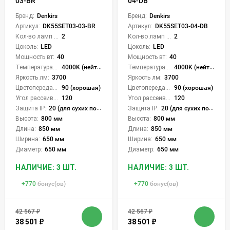
03-BR
04-DB
Бренд:
Denkirs
Бренд:
Denkirs
Артикул:
DK55SET03-03-BR
Артикул:
DK55SET03-04-DB
Кол-во ламп или LED:
2
Кол-во ламп или LED:
2
Цоколь:
LED
Цоколь:
LED
Мощность вт:
40
Мощность вт:
40
Температура света:
4000K (нейтральный)
Температура света:
4000K (нейтральный)
Яркость лм:
3700
Яркость лм:
3700
Цветопередача (CRI):
90 (хорошая)
Цветопередача (CRI):
90 (хорошая)
Угол рассеивания света °:
120
Угол рассеивания света °:
120
Защита IP:
20 (для сухих пом.)
Защита IP:
20 (для сухих пом.)
Высота:
800 мм
Высота:
800 мм
Длина:
850 мм
Длина:
850 мм
Ширина:
650 мм
Ширина:
650 мм
Диаметр:
650 мм
Диаметр:
650 мм
НАЛИЧИЕ: 3 ШТ.
НАЛИЧИЕ: 3 ШТ.
+
770
бонус(ов)
+
770
бонус(ов)
42 567
₽
42 567
₽
38 501
₽
38 501
₽