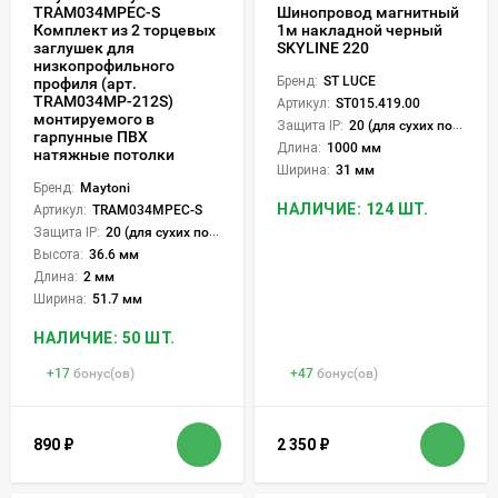
TRAM034MPEC-S
Шинопровод магнитный
Комплект из 2 торцевых
1м накладной черный
заглушек для
SKYLINE 220
низкопрофильного
Бренд:
ST LUCE
профиля (арт.
TRAM034MP-212S)
Артикул:
ST015.419.00
монтируемого в
Защита IP:
20 (для сухих пом.)
гарпунные ПВХ
Длина:
1000 мм
натяжные потолки
Ширина:
31 мм
Бренд:
Maytoni
НАЛИЧИЕ: 124 ШТ.
Артикул:
TRAM034MPEC-S
Защита IP:
20 (для сухих пом.)
Высота:
36.6 мм
Длина:
2 мм
Ширина:
51.7 мм
НАЛИЧИЕ: 50 ШТ.
+
17
бонус(ов)
+
47
бонус(ов)
890
₽
2 350
₽