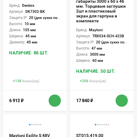
габариты 3000 x 60 x 46
Бренд:
Denkirs
мм. Торцевые заглушки
2шт и пластиковый
Артикул:
DK7302-BK
экран для гарпуна в
Защита IP:
20 (для сухих пом.)
комплекте
Высота:
10 мм
Длина:
155 мм
Бренд:
Maytoni
Ширина:
45 мм
Артикул:
TRX034-SCH-423B
Диаметр:
45 мм
Защита IP:
20 (для сухих пом.)
Высота:
47 мм
НАЛИЧИЕ: 86 ШТ.
Длина:
3000 мм
Ширина:
60 мм
НАЛИЧИЕ: 50 ШТ.
+
138
бонус(ов)
+
356
бонус(ов)
6 913
₽
17 840
₽
Maytoni Exility S 48V
ST015.419.00