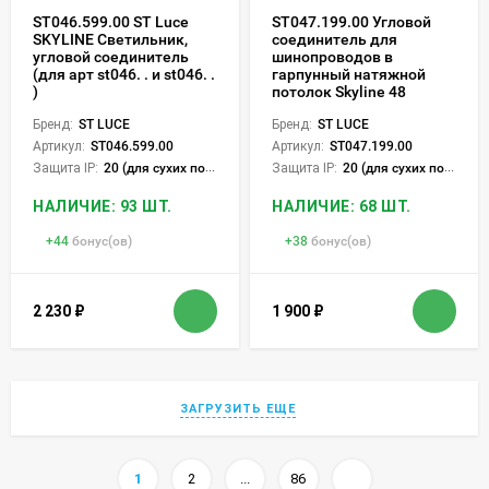
ST046.599.00 ST Luce
ST047.199.00 Угловой
SKYLINE Светильник,
соединитель для
угловой соединитель
шинопроводов в
(для арт st046. . и st046. .
гарпунный натяжной
)
потолок Skyline 48
Бренд:
ST LUCE
Бренд:
ST LUCE
Артикул:
ST046.599.00
Артикул:
ST047.199.00
Защита IP:
20 (для сухих пом.)
Защита IP:
20 (для сухих пом.)
НАЛИЧИЕ: 93 ШТ.
НАЛИЧИЕ: 68 ШТ.
+
44
бонус(ов)
+
38
бонус(ов)
2 230
₽
1 900
₽
ЗАГРУЗИТЬ ЕЩЕ
1
2
...
86