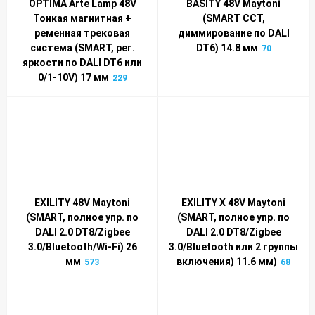
OPTIMA Arte Lamp 48V
BASITY 48V Maytoni
Тонкая магнитная +
(SMART CCT,
ременная трековая
диммирование по DALI
система (SMART, рег.
DT6) 14.8 мм
70
яркости по DALI DT6 или
0/1-10V) 17 мм
229
EXILITY 48V Maytoni
EXILITY X 48V Maytoni
(SMART, полное упр. по
(SMART, полное упр. по
DALI 2.0 DT8/Zigbee
DALI 2.0 DT8/Zigbee
3.0/Bluetooth/Wi-Fi) 26
3.0/Bluetooth или 2 группы
мм
включения) 11.6 мм)
573
68