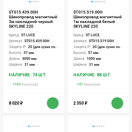
ST015.439.00H
ST015.519.00H
Шинопровод магнитный
Шинопровод магнитный
3м накладной черный
1м накладной белый
SKYLINE 220
SKYLINE 220
Бренд:
ST LUCE
Бренд:
ST LUCE
Артикул:
ST015.439.00H
Артикул:
ST015.519.00H
Защита IP:
20 (для сухих пом.)
Защита IP:
20 (для сухих пом.)
Высота:
57 мм
Высота:
57 мм
Длина:
3000 мм
Длина:
1000 мм
Ширина:
31 мм
Ширина:
31 мм
НАЛИЧИЕ: 74 ШТ.
НАЛИЧИЕ: 88 ШТ.
+
160
бонус(ов)
+
47
бонус(ов)
8 020
₽
2 350
₽