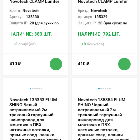
Novotech CLAMP Lumfer
Novotech CLAMP Lumfer
Бренд:
Novotech
Бренд:
Novotech
Артикул:
135330
Артикул:
135329
Защита IP:
20 (для сухих пом.)
Защита IP:
20 (для сухих пом.)
НАЛИЧИЕ: 383 ШТ.
НАЛИЧИЕ: 792 ШТ.
+
8
бонус(ов)
+
8
бонус(ов)
410
₽
410
₽
Novotech 135353 FLUM
Novotech 135354 FLUM
SHINO Белый
SHINO Черный
встраиваемый 2м
встраиваемый 2м
трековый гарпунный
трековый гарпунный
шинопровод для
шинопровод для
монтажа в ПВХ
монтажа в ПВХ
натяжные потолки,
натяжные потолки,
прямые соед. планки
прямые соед. планки
4шт в комплекте, гарпун
4шт в комплекте, гарпун