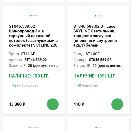
ST046.539.02
ST046.589.02 ST Luce
Шинопровод 3м в
SKYLINE Светильник,
гарпунный натяжной
торцевая заглушка
потолок (с заглушками в
(внешняя и внутрення
комплекте) SKYLINE 220
+2шт) белый
Бренд:
ST LUCE
Бренд:
ST LUCE
Артикул:
ST046.539.02
Артикул:
ST046.589.02
Защита IP:
20 (для сухих пом.)
Защита IP:
20 (для сухих пом.)
НАЛИЧИЕ: 150 ШТ.
НАЛИЧИЕ: 1091 ШТ.
+
277
бонус(ов)
+
8
бонус(ов)
13 890
₽
410
₽