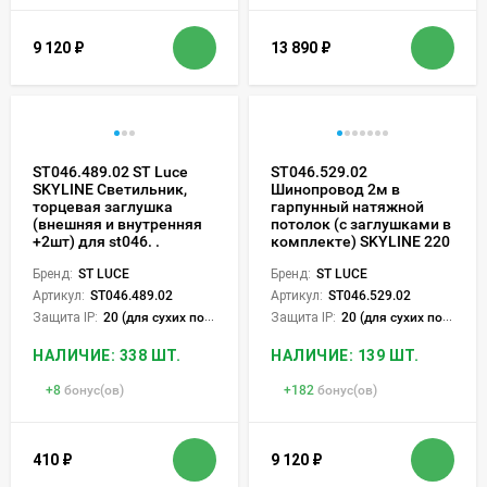
9 120
₽
13 890
₽
ST046.489.02 ST Luce
ST046.529.02
SKYLINE Светильник,
Шинопровод 2м в
торцевая заглушка
гарпунный натяжной
(внешняя и внутренняя
потолок (с заглушками в
+2шт) для st046. .
комплекте) SKYLINE 220
Бренд:
ST LUCE
Бренд:
ST LUCE
Артикул:
ST046.489.02
Артикул:
ST046.529.02
Защита IP:
20 (для сухих пом.)
Защита IP:
20 (для сухих пом.)
НАЛИЧИЕ: 338 ШТ.
НАЛИЧИЕ: 139 ШТ.
+
8
бонус(ов)
+
182
бонус(ов)
410
₽
9 120
₽