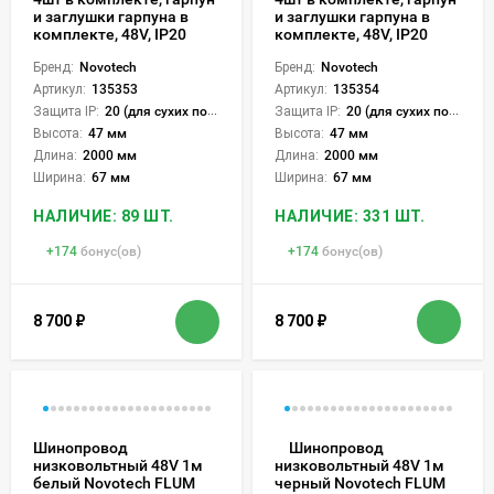
и заглушки гарпуна в
и заглушки гарпуна в
комплекте, 48V, IP20
комплекте, 48V, IP20
Бренд:
Novotech
Бренд:
Novotech
Артикул:
135353
Артикул:
135354
Защита IP:
20 (для сухих пом.)
Защита IP:
20 (для сухих пом.)
Высота:
47 мм
Высота:
47 мм
Длина:
2000 мм
Длина:
2000 мм
Ширина:
67 мм
Ширина:
67 мм
НАЛИЧИЕ: 89 ШТ.
НАЛИЧИЕ: 331 ШТ.
+
174
бонус(ов)
+
174
бонус(ов)
8 700
₽
8 700
₽
Шинопровод
Шинопровод
низковольтный 48V 1м
низковольтный 48V 1м
белый Novotech FLUM
черный Novotech FLUM