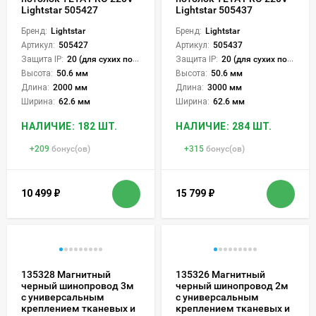
Lightstar 505427
Lightstar 505437
Бренд:
Lightstar
Бренд:
Lightstar
Артикул:
505427
Артикул:
505437
Защита IP:
20 (для сухих пом.)
Защита IP:
20 (для сухих пом.)
Высота:
50.6 мм
Высота:
50.6 мм
Длина:
2000 мм
Длина:
3000 мм
Ширина:
62.6 мм
Ширина:
62.6 мм
НАЛИЧИЕ: 182 ШТ.
НАЛИЧИЕ: 284 ШТ.
+
209
бонус(ов)
+
315
бонус(ов)
10 499
₽
15 799
₽
135328 Магнитный
135326 Магнитный
черный шинопровод 3м
черный шинопровод 2м
с универсальным
с универсальным
креплением тканевых и
креплением тканевых и