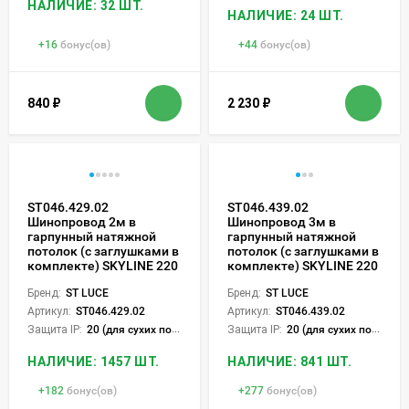
НАЛИЧИЕ: 32 ШТ.
НАЛИЧИЕ: 24 ШТ.
+
16
бонус(ов)
+
44
бонус(ов)
840
₽
2 230
₽
ST046.429.02
ST046.439.02
Шинопровод 2м в
Шинопровод 3м в
гарпунный натяжной
гарпунный натяжной
потолок (с заглушками в
потолок (с заглушками в
комплекте) SKYLINE 220
комплекте) SKYLINE 220
Бренд:
ST LUCE
Бренд:
ST LUCE
Артикул:
ST046.429.02
Артикул:
ST046.439.02
Защита IP:
20 (для сухих пом.)
Защита IP:
20 (для сухих пом.)
НАЛИЧИЕ: 1457 ШТ.
НАЛИЧИЕ: 841 ШТ.
+
182
бонус(ов)
+
277
бонус(ов)