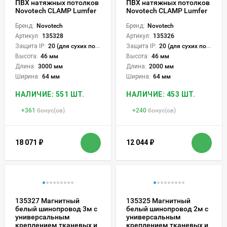
ПВХ натяжных потолков
ПВХ натяжных потолков
Novotech CLAMP Lumfer
Novotech CLAMP Lumfer
Бренд:
Novotech
Бренд:
Novotech
Артикул:
135328
Артикул:
135326
Защита IP:
20 (для сухих пом.)
Защита IP:
20 (для сухих пом.)
Высота:
46 мм
Высота:
46 мм
Длина:
3000 мм
Длина:
2000 мм
Ширина:
64 мм
Ширина:
64 мм
НАЛИЧИЕ: 551 ШТ.
НАЛИЧИЕ: 453 ШТ.
+
361
бонус(ов)
+
240
бонус(ов)
18 071
₽
12 044
₽
135327 Магнитный
135325 Магнитный
белый шинопровод 3м с
белый шинопровод 2м с
универсальным
универсальным
креплением тканевых и
креплением тканевых и