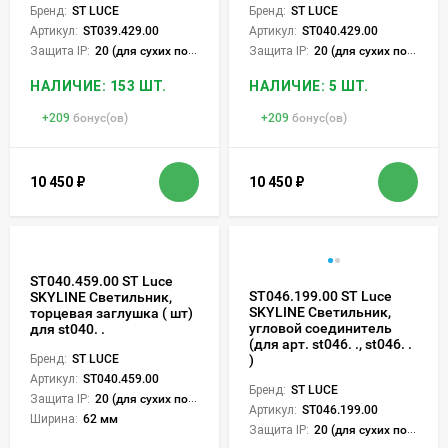
Бренд:
ST LUCE
Бренд:
ST LUCE
Артикул:
ST039.429.00
Артикул:
ST040.429.00
Защита IP:
20 (для сухих пом.)
Защита IP:
20 (для сухих пом.)
НАЛИЧИЕ: 153 ШТ.
НАЛИЧИЕ: 5 ШТ.
+
209
бонус(ов)
+
209
бонус(ов)
10 450
₽
10 450
₽
ST040.459.00 ST Luce
ST046.199.00 ST Luce
SKYLINE Светильник,
SKYLINE Светильник,
торцевая заглушка ( шт)
угловой соединитель
для st040. .
(для арт. st046. ., st046. .
Бренд:
ST LUCE
)
Артикул:
ST040.459.00
Бренд:
ST LUCE
Защита IP:
20 (для сухих пом.)
Артикул:
ST046.199.00
Ширина:
62 мм
Защита IP:
20 (для сухих пом.)