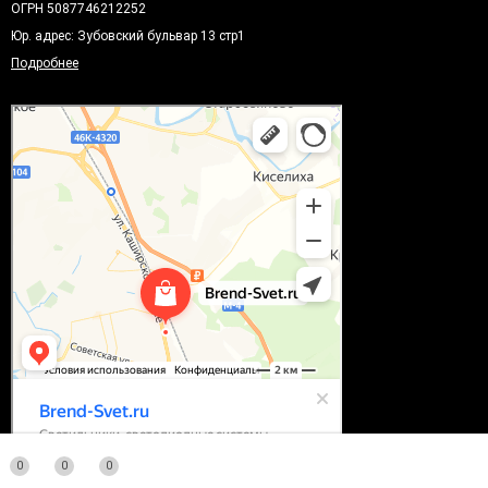
ОГРН 5087746212252
Юр. адрес: Зубовский бульвар 13 стр1
Подробнее
0
0
0