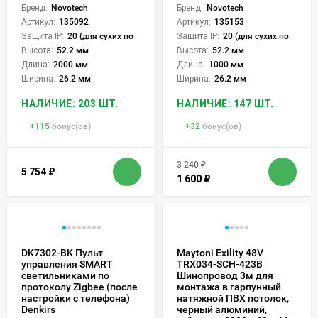
Бренд:
Novotech
Бренд:
Novotech
Артикул:
135092
Артикул:
135153
Защита IP:
20 (для сухих пом.)
Защита IP:
20 (для сухих пом.)
Высота:
52.2 мм
Высота:
52.2 мм
Длина:
2000 мм
Длина:
1000 мм
Ширина:
26.2 мм
Ширина:
26.2 мм
НАЛИЧИЕ: 203 ШТ.
НАЛИЧИЕ: 147 ШТ.
+
115
бонус(ов)
+
32
бонус(ов)
3 240
₽
5 754
₽
1 600
₽
DK7302-BK Пульт
Maytoni Exility 48V
управления SMART
TRX034-SCH-423B
светильниками по
Шинопровод 3м для
протоколу Zigbee (после
монтажа в гарпунный
настройки с телефона)
натяжной ПВХ потолок,
Denkirs
черный алюминий,