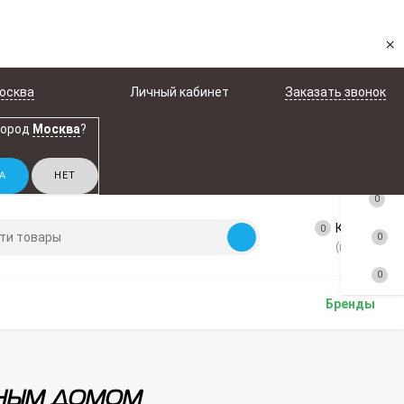
×
осква
Личный кабинет
Заказать звонок
город
Москва
?
0
Корзина
0
0
(пусто)
0
Бренды
мным домом