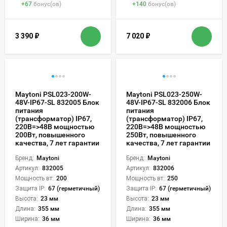
+
67
бонус(ов)
+
140
бонус(ов)
3 390
₽
7 020
₽
Maytoni PSL023-200W-
Maytoni PSL023-250W-
48V-IP67-SL 832005 Блок
48V-IP67-SL 832006 Блок
питания
питания
(трансформатор) IP67,
(трансформатор) IP67,
220В=>48В мощностью
220В=>48В мощностью
200Вт, повышенного
250Вт, повышенного
качества, 7 лет гарантии
качества, 7 лет гарантии
Бренд:
Maytoni
Бренд:
Maytoni
Артикул:
832005
Артикул:
832006
Мощность вт:
200
Мощность вт:
250
Защита IP:
67 (герметичный)
Защита IP:
67 (герметичный)
Высота:
23 мм
Высота:
23 мм
Длина:
355 мм
Длина:
355 мм
Ширина:
36 мм
Ширина:
36 мм