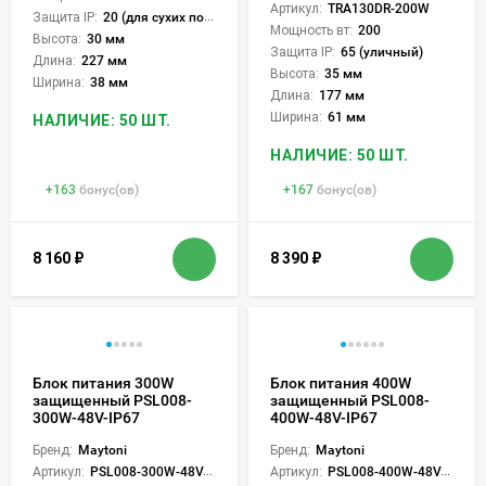
Артикул:
TRA130DR-200W
Защита IP:
20 (для сухих пом.)
Мощность вт:
200
Высота:
30 мм
Защита IP:
65 (уличный)
Длина:
227 мм
Высота:
35 мм
Ширина:
38 мм
Длина:
177 мм
Ширина:
61 мм
НАЛИЧИЕ: 50 ШТ.
НАЛИЧИЕ: 50 ШТ.
+
163
бонус(ов)
+
167
бонус(ов)
8 160
₽
8 390
₽
Блок питания 300W
Блок питания 400W
защищенный PSL008-
защищенный PSL008-
300W-48V-IP67
400W-48V-IP67
Бренд:
Maytoni
Бренд:
Maytoni
Артикул:
PSL008-300W-48V-IP67
Артикул:
PSL008-400W-48V-IP67