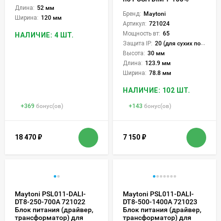
Длина:
52 мм
Бренд:
Maytoni
Ширина:
120 мм
Артикул:
721024
Мощность вт:
65
НАЛИЧИЕ: 4 ШТ.
Защита IP:
20 (для сухих пом.)
Высота:
30 мм
Длина:
123.9 мм
Ширина:
78.8 мм
НАЛИЧИЕ: 102 ШТ.
+
369
бонус(ов)
+
143
бонус(ов)
18 470
₽
7 150
₽
Maytoni PSL011-DALI-
Maytoni PSL011-DALI-
DT8-250-700A 721022
DT8-500-1400A 721023
Блок питания (драйвер,
Блок питания (драйвер,
трансформатор) для
трансформатор) для