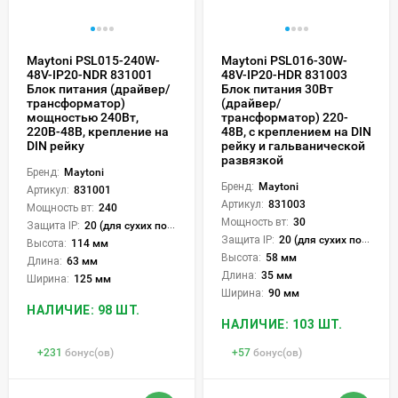
Maytoni PSL015-240W-
Maytoni PSL016-30W-
48V-IP20-NDR 831001
48V-IP20-HDR 831003
Блок питания (драйвер/
Блок питания 30Вт
трансформатор)
(драйвер/
мощностью 240Вт,
трансформатор) 220-
220В-48В, крепление на
48В, с креплением на DIN
DIN рейку
рейку и гальванической
развязкой
Бренд:
Maytoni
Бренд:
Maytoni
Артикул:
831001
Артикул:
831003
Мощность вт:
240
Мощность вт:
30
Защита IP:
20 (для сухих пом.)
Защита IP:
20 (для сухих пом.)
Высота:
114 мм
Высота:
58 мм
Длина:
63 мм
Длина:
35 мм
Ширина:
125 мм
Ширина:
90 мм
НАЛИЧИЕ: 98 ШТ.
НАЛИЧИЕ: 103 ШТ.
+
231
бонус(ов)
+
57
бонус(ов)