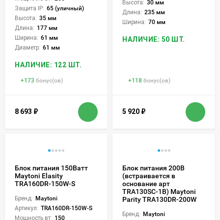
Высота:
30 мм
Защита IP:
65 (уличный)
Длина:
235 мм
Высота:
35 мм
Ширина:
70 мм
Длина:
177 мм
Ширина:
61 мм
НАЛИЧИЕ: 50 ШТ.
Диаметр:
61 мм
НАЛИЧИЕ: 122 ШТ.
+
173
бонус(ов)
+
118
бонус(ов)
8 693
₽
5 920
₽
Блок питания 150Ватт
Блок питания 200В
Maytoni Elasity
(встраивается в
TRA160DR-150W-S
основание арт
TRA130SC-1B) Maytoni
Бренд:
Maytoni
Parity TRA130DR-200W
Артикул:
TRA160DR-150W-S
Бренд:
Maytoni
Мощность вт:
150