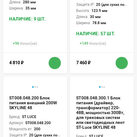
Длина:
280 мм
Защита IP:
20 (для сухих пом.)
Ширина:
35 мм
Высота:
123.9 мм
Длина:
30 мм
НАЛИЧИЕ: 9 ШТ.
Ширина:
78.8 мм
НАЛИЧИЕ: 57 ШТ.
+
96
бонус(ов)
+
149
бонус(ов)
4 810
₽
7 460
₽
ST008.048.200 Блок
ST008.048.300.1 Блок
питания внешний 200W
питания (драйвер,
SKYLINE 48
трансформатор) 220-
48В, мощностью 300Вт,
Бренд:
ST LUCE
для трековых систем
или светодиодных лент
Артикул:
ST008.048.200
ST-Luce SKYLINE 48
Мощность вт:
200
Защита IP:
20 (для сухих пом.)
Бренд:
ST LUCE