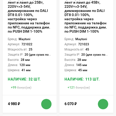
лент и ламп до 25Вт,
лент и ламп до 45Вт,
220V=>3-54V,
220V=>3-54V,
диммирование по DALI
диммирование по DALI
DT8 0.01-100%,
DT8 0.01-100%,
настройка через
настройка через
приложение на телефон
приложение на телефон
по NFC, поддержка дим.
по NFC, поддержка дим.
по PUSH DIM 1-100%
по PUSH DIM 1-100%
Бренд:
Maytoni
Бренд:
Maytoni
Артикул:
721022
Артикул:
721023
Мощность вт:
25
Мощность вт:
45
Защита IP:
20 (для сухих пом.)
Защита IP:
20 (для сухих пом.)
Высота:
28 мм
Высота:
28 мм
Длина:
120 мм
Длина:
145 мм
Ширина:
41 мм
Ширина:
45 мм
НАЛИЧИЕ: 32 ШТ.
НАЛИЧИЕ: 113 ШТ.
+
99
бонус(ов)
+
121
бонус(ов)
4 980
₽
6 070
₽