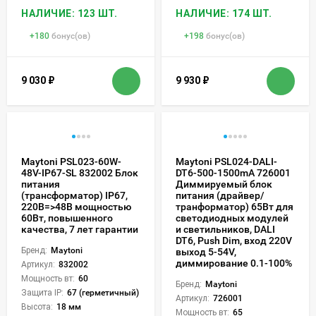
НАЛИЧИЕ: 123 ШТ.
НАЛИЧИЕ: 174 ШТ.
+
180
бонус(ов)
+
198
бонус(ов)
9 030
₽
9 930
₽
Maytoni PSL023-60W-
Maytoni PSL024-DALI-
48V-IP67-SL 832002 Блок
DT6-500-1500mA 726001
питания
Диммируемый блок
(трансформатор) IP67,
питания (драйвер/
220В=>48В мощностью
транформатор) 65Вт для
60Вт, повышенного
светодиодных модулей
качества, 7 лет гарантии
и светильников, DALI
DT6, Push Dim, вход 220V
Бренд:
Maytoni
выход 5-54V,
диммирование 0.1-100%
Артикул:
832002
Мощность вт:
60
Бренд:
Maytoni
Защита IP:
67 (герметичный)
Артикул:
726001
Высота:
18 мм
Мощность вт:
65