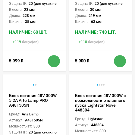
Защита IP:
20 (для сухих пом.)
Защита IP:
20 (для сухих пом.)
Высота:
23 мм
Высота:
30 мм
Длина:
228 мм
Длина:
219 мм
Ширина:
35 мм
Ширина:
63 мм
НАЛИЧИЕ: 60 ШТ.
НАЛИЧИЕ: 748 ШТ.
+
119
бонус(ов)
+
118
бонус(ов)
5 999
₽
5 900
₽
Блок питания 48V 300W
Блок питания 48V 300W с
5.2А Arte Lamp PRO
возможностью плавного
A481505N
пуска Lightstar Nove
448304
Бренд:
Arte Lamp
Бренд:
Lightstar
Артикул:
A481505N
Артикул:
448304
Мощность вт:
300
Мощность вт:
300
Защита IP:
20 (для сухих пом.)