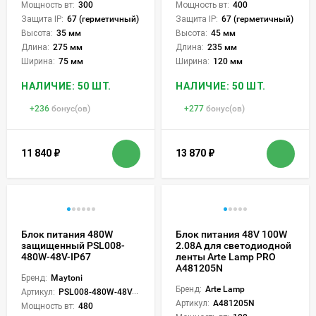
Мощность вт:
300
Мощность вт:
400
Защита IP:
67 (герметичный)
Защита IP:
67 (герметичный)
Высота:
35 мм
Высота:
45 мм
Длина:
275 мм
Длина:
235 мм
Ширина:
75 мм
Ширина:
120 мм
НАЛИЧИЕ: 50 ШТ.
НАЛИЧИЕ: 50 ШТ.
+
236
бонус(ов)
+
277
бонус(ов)
11 840
₽
13 870
₽
Блок питания 480W
Блок питания 48V 100W
защищенный PSL008-
2.08А для светодиодной
480W-48V-IP67
ленты Arte Lamp PRO
A481205N
Бренд:
Maytoni
Бренд:
Arte Lamp
Артикул:
PSL008-480W-48V-IP67
Артикул:
A481205N
Мощность вт:
480