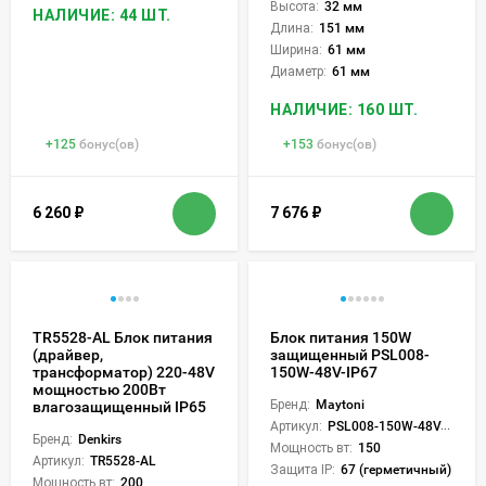
Высота:
32 мм
НАЛИЧИЕ: 44 ШТ.
Длина:
151 мм
Ширина:
61 мм
Диаметр:
61 мм
НАЛИЧИЕ: 160 ШТ.
+
125
бонус(ов)
+
153
бонус(ов)
6 260
₽
7 676
₽
TR5528-AL Блок питания
Блок питания 150W
(драйвер,
защищенный PSL008-
трансформатор) 220-48V
150W-48V-IP67
мощностью 200Вт
Бренд:
Maytoni
влагозащищенный IP65
Артикул:
PSL008-150W-48V-IP67
Бренд:
Denkirs
Мощность вт:
150
Артикул:
TR5528-AL
Защита IP:
67 (герметичный)
Мощность вт:
200