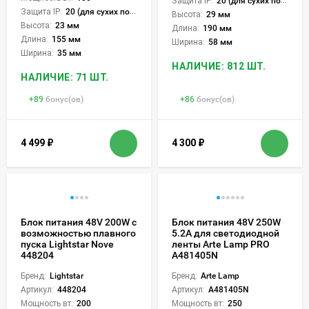
Защита IP:
20 (для сухих пом.)
Защита IP:
20 (для сухих пом.)
Высота:
29 мм
Высота:
23 мм
Длина:
190 мм
Длина:
155 мм
Ширина:
58 мм
Ширина:
35 мм
НАЛИЧИЕ: 812 ШТ.
НАЛИЧИЕ: 71 ШТ.
+
89
бонус(ов)
+
86
бонус(ов)
4 499
₽
4 300
₽
Блок питания 48V 200W с
Блок питания 48V 250W
возможностью плавного
5.2А для светодиодной
пуска Lightstar Nove
ленты Arte Lamp PRO
448204
A481405N
Бренд:
Lightstar
Бренд:
Arte Lamp
Артикул:
448204
Артикул:
A481405N
Мощность вт:
200
Мощность вт:
250