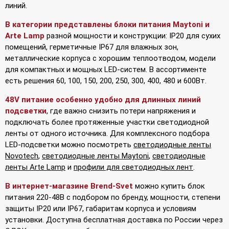
линий.
В категории представлены блоки питания Maytoni и
Arte Lamp
разной мощности и конструкции: IP20 для сухих
помещений, герметичные IP67 для влажных зон,
металлические корпуса с хорошим теплоотводом, модели
для компактных и мощных LED-систем. В ассортименте
есть решения 60, 100, 150, 200, 250, 300, 400, 480 и 600Вт.
48V питание особенно удобно для длинных линий
подсветки
, где важно снизить потери напряжения и
подключать более протяженные участки светодиодной
ленты от одного источника. Для комплексного подбора
LED-подсветки можно посмотреть
светодиодные ленты
Novotech
,
светодиодные ленты Maytoni
,
светодиодные
ленты Arte Lamp
и
профили для светодиодных лент
.
В интернет-магазине Brend-Svet
можно купить блок
питания 220-48В с подбором по бренду, мощности, степени
защиты IP20 или IP67, габаритам корпуса и условиям
установки. Доступна бесплатная доставка по России через