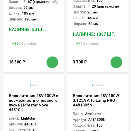
Мощность вт:
100
Защита IP:
67 (герметичный)
Защита IP:
20 (для сухих пом.)
Высота:
56 мм
Высота:
29 мм
Длина:
185 мм
Длина:
165 мм
Ширина:
120 мм
Ширина:
58 мм
НАЛИЧИЕ: 50 ШТ.
НАЛИЧИЕ: 1867 ШТ.
+
367
бонус(ов)
+
74
бонус(ов)
18 360
₽
3 700
₽
Блок питания 48V 100W с
Блок питания 48V 150W
возможностью плавного
3.125А Arte Lamp PRO
пуска Lightstar Nove
A481305N
448104
Бренд:
Arte Lamp
Бренд:
Lightstar
Артикул:
A481305N
Артикул:
448104
Мощность вт:
150
Мощность вт:
100