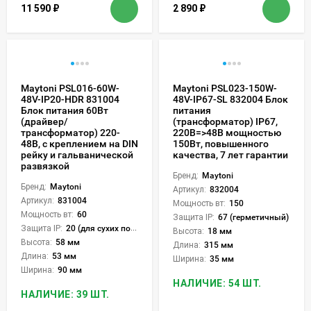
11 590
₽
2 890
₽
Maytoni PSL016-60W-
Maytoni PSL023-150W-
48V-IP20-HDR 831004
48V-IP67-SL 832004 Блок
Блок питания 60Вт
питания
(драйвер/
(трансформатор) IP67,
трансформатор) 220-
220В=>48В мощностью
48В, с креплением на DIN
150Вт, повышенного
рейку и гальванической
качества, 7 лет гарантии
развязкой
Бренд:
Maytoni
Бренд:
Maytoni
Артикул:
832004
Артикул:
831004
Мощность вт:
150
Мощность вт:
60
Защита IP:
67 (герметичный)
Защита IP:
20 (для сухих пом.)
Высота:
18 мм
Высота:
58 мм
Длина:
315 мм
Длина:
53 мм
Ширина:
35 мм
Ширина:
90 мм
НАЛИЧИЕ: 54 ШТ.
НАЛИЧИЕ: 39 ШТ.