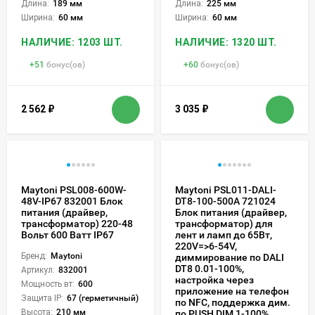
Длина:
189 мм
Длина:
225 мм
Ширина:
60 мм
Ширина:
60 мм
НАЛИЧИЕ: 1203 ШТ.
НАЛИЧИЕ: 1320 ШТ.
+
51
бонус(ов)
+
60
бонус(ов)
2 562
₽
3 035
₽
Maytoni PSL008-600W-
Maytoni PSL011-DALI-
48V-IP67 832001 Блок
DT8-100-500A 721024
питания (драйвер,
Блок питания (драйвер,
трансформатор) 220-48
трансформатор) для
Вольт 600 Ватт IP67
лент и ламп до 65Вт,
220V=>6-54V,
Бренд:
Maytoni
диммирование по DALI
DT8 0.01-100%,
Артикул:
832001
настройка через
Мощность вт:
600
приложение на телефон
Защита IP:
67 (герметичный)
по NFC, поддержка дим.
Высота:
210 мм
по PUSH DIM 1-100%