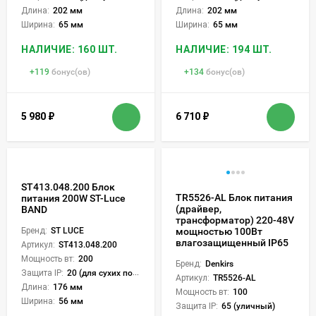
Длина:
202 мм
Длина:
202 мм
Ширина:
65 мм
Ширина:
65 мм
НАЛИЧИЕ: 160 ШТ.
НАЛИЧИЕ: 194 ШТ.
+
119
бонус(ов)
+
134
бонус(ов)
5 980
₽
6 710
₽
ST413.048.200 Блок
TR5526-AL Блок питания
питания 200W ST-Luce
(драйвер,
BAND
трансформатор) 220-48V
Бренд:
ST LUCE
мощностью 100Вт
влагозащищенный IP65
Артикул:
ST413.048.200
Мощность вт:
200
Бренд:
Denkirs
Защита IP:
20 (для сухих пом.)
Артикул:
TR5526-AL
Длина:
176 мм
Мощность вт:
100
Ширина:
56 мм
Защита IP:
65 (уличный)