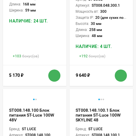
Длина:
168 мм
Артикул:
ST008.048.300.1
Ширина:
59 мм
Мощность вт:
300
Защита IP:
20 (для сухих пом.)
НАЛИЧИЕ: 24 ШТ.
Высота:
30 мм
Длина:
258 мм
Ширина:
48 мм
НАЛИЧИЕ: 4 ШТ.
+
103
бонус(ов)
+
192
бонус(ов)
5 170
₽
9 640
₽
ST008.148.100 Блок
ST008.148.100.1 Блок
питания ST-Luce 100W
питания ST-Luce 100W
48V
SKYLINE 48
Бренд:
ST LUCE
Бренд:
ST LUCE
Артикул:
ST008.148.100
Артикул:
ST008.148.100.1