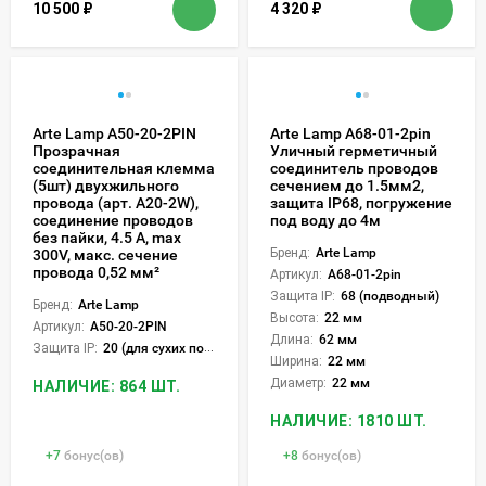
10 500
₽
4 320
₽
Arte Lamp A50-20-2PIN
Arte Lamp A68-01-2pin
Прозрачная
Уличный герметичный
соединительная клемма
соединитель проводов
(5шт) двухжильного
сечением до 1.5мм2,
провода (арт. A20-2W),
защита IP68, погружение
соединение проводов
под воду до 4м
без пайки, 4.5 А, max
Бренд:
Arte Lamp
300V, макс. сечение
провода 0,52 мм²
Артикул:
A68-01-2pin
Защита IP:
68 (подводный)
Бренд:
Arte Lamp
Высота:
22 мм
Артикул:
A50-20-2PIN
Длина:
62 мм
Защита IP:
20 (для сухих пом.)
Ширина:
22 мм
Диаметр:
22 мм
НАЛИЧИЕ: 864 ШТ.
НАЛИЧИЕ: 1810 ШТ.
+
7
бонус(ов)
+
8
бонус(ов)