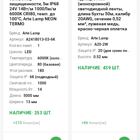
защищенности, 5м IP68
(монохромной)
24V 14Вт/м 1000Лм/м
светодиодной ленты,
6000K CRI80, темп. до
длина бухты 50м, калибр
100°С, Arte Lamp NEON
20AWG, сечение 0,52
TERMO
мм², луженая медь,
красно-черная оплетка
Бренд:
Arte Lamp
Бренд:
Arte Lamp
Артикул:
A2418013-03-6K
Артикул:
A20-2W
Кол-во ламп или LED:
1
Защита IP:
20 (для сухих пом.)
Цоколь:
LED
Высота:
0.52 мм
Температура света:
6000K (холодный)
Цветопередача (CRI):
80 (базовая)
НАЛИЧИЕ: 439 ШТ.
Угол рассеивания света °:
180
Защита IP:
68 (подводный)
Световой поток Лм/м:
1000
Мощность Вт/м:
14
Длина:
5000 мм
Ширина:
13 мм
НАЛИЧИЕ: 253 ШТ.
+
210
бонус(ов)
+
86
бонус(ов)