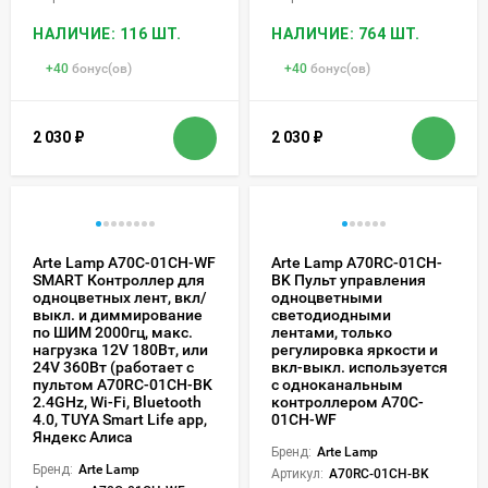
НАЛИЧИЕ: 116 ШТ.
НАЛИЧИЕ: 764 ШТ.
+
40
бонус(ов)
+
40
бонус(ов)
2 030
₽
2 030
₽
Arte Lamp A70C-01CH-WF
Arte Lamp A70RC-01CH-
SMART Контроллер для
BK Пульт управления
одноцветных лент, вкл/
одноцветными
выкл. и диммирование
светодиодными
по ШИМ 2000гц, макс.
лентами, только
нагрузка 12V 180Вт, или
регулировка яркости и
24V 360Вт (работает с
вкл-выкл. используется
пультом A70RC-01CH-BK
с одноканальным
2.4GHz, Wi-Fi, Bluetooth
контроллером A70C-
4.0, TUYA Smart Life app,
01CH-WF
Яндекс Алиса
Бренд:
Arte Lamp
Бренд:
Arte Lamp
Артикул:
A70RC-01CH-BK