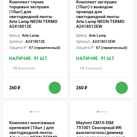
Комплект глухих
Комплект заглушек
торцевых заглушек
(10шт) с выводом
(10шт) для
провода для
светодиодной ленты
светодиодной ленты
Arte Lamp NEON TERMO
Arte Lamp NEON TERMO
A2418012E
A2418012EW
Бренд:
Arte Lamp
Бренд:
Arte Lamp
Артикул:
A2418012E
Артикул:
A2418012EW
Защита IP:
67 (герметичный)
Защита IP:
67 (герметичный)
НАЛИЧИЕ: 91 ШТ.
НАЛИЧИЕ: 91 ШТ.
+
5
бонус(ов)
+
5
бонус(ов)
260
₽
260
₽
Комплект монтажных
Maytoni CM10-DIM
крепежей (10шт.) для
751001 Сенсорный ИК-
светодиодной ленты
выключатель/диммер