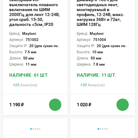
выключатель плавного
светодиодных лент,
включения по ШИМ
монтируемый в
2000Гц, для лент 12-24В,
профиль, 12-24В, макс.
угол сраб. 15-30,
нагрузка 36Вт и 72вт,
дальность ≤5см, IP20
ШИМ 128Гц
Бренд:
Maytoni
Бренд:
Maytoni
Артикул:
751002
Артикул:
751004
Защита IP:
20 (для сухих пом.)
Защита IP:
20 (для сухих пом.)
Высота:
7.5 мм
Высота:
10 мм
Длина:
50 мм
Длина:
50 мм
Ширина:
11 мм
Ширина:
7.8 мм
НАЛИЧИЕ: 61 ШТ.
НАЛИЧИЕ: 11 ШТ.
+
23
бонус(ов)
+
20
бонус(ов)
1 190
₽
1 020
₽