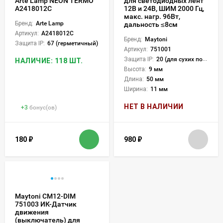
Arte Lamp NEON TERMO
для светодиодных лент
A2418012C
12В и 24В, ШИМ 2000 Гц,
макс. нагр. 96Вт,
Бренд:
Arte Lamp
дальность ≤8см
Артикул:
A2418012C
Бренд:
Maytoni
Защита IP:
67 (герметичный)
Артикул:
751001
Защита IP:
20 (для сухих пом.)
НАЛИЧИЕ: 118 ШТ.
Высота:
9 мм
Длина:
50 мм
Ширина:
11 мм
НЕТ В НАЛИЧИИ
+
3
бонус(ов)
180
₽
980
₽
Maytoni CM12-DIM
751003 ИК-Датчик
движения
(выключатель) для