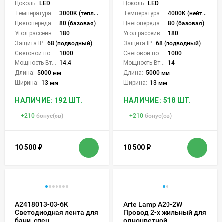
Цоколь:
LED
Цоколь:
LED
Температура света:
3000K (теплый)
Температура света:
4000K (нейтральный)
Цветопередача (CRI):
80 (базовая)
Цветопередача (CRI):
80 (базовая)
Угол рассеивания света °:
180
Угол рассеивания света °:
180
Защита IP:
68 (подводный)
Защита IP:
68 (подводный)
Световой поток Лм/м:
1000
Световой поток Лм/м:
1000
Мощность Вт/м:
14.4
Мощность Вт/м:
14
Длина:
5000 мм
Длина:
5000 мм
Ширина:
13 мм
Ширина:
13 мм
НАЛИЧИЕ: 192 ШТ.
НАЛИЧИЕ: 518 ШТ.
+
210
бонус(ов)
+
210
бонус(ов)
10 500
₽
10 500
₽
A2418013-03-6K
Arte Lamp A20-2W
Светодиодная лента для
Провод 2-х жильный для
бани, спец.
одноцветной