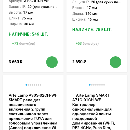
Артикул:
A70C-01CH-WF
Защита IP:
20 (для сухих пом.)
Защита IP:
20 (для сухих пом.)
Высота:
17 мм
Высота:
17 мм
Длина:
140 мм
Длина:
75 мм
Ширина:
46 мм
Ширина:
36 мм
НАЛИЧИЕ: 789 ШТ.
НАЛИЧИЕ: 549 ШТ.
+
73
бонус(ов)
+
53
бонус(ов)
3 660
₽
2 690
₽
Arte Lamp A90S-02CH-WF
Arte Lamp SMART
SMART реле для
A71C-01CH-WF
независимого
Контроллер
включения 2 групп
одноканальный для
светильников через
одноцветной ленты
приложение TUYA или
поддержкой
голосовым управлением
диммирования (Wi-Fi,
(Алиса) подключение Wi
RF2.4GHz, Push Dim,