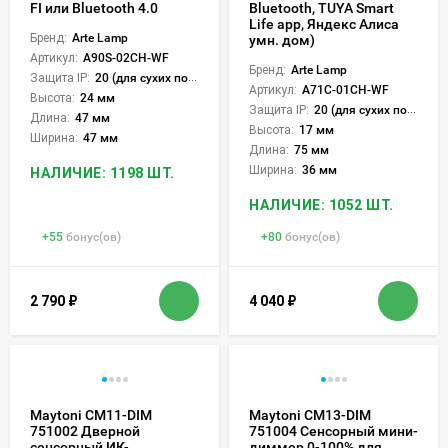
FI или Bluetooth 4.0
Bluetooth, TUYA Smart
Life app, Яндекс Алиса
Бренд:
Arte Lamp
умн. дом)
Артикул:
A90S-02CH-WF
Бренд:
Arte Lamp
Защита IP:
20 (для сухих пом.)
Артикул:
A71C-01CH-WF
Высота:
24 мм
Защита IP:
20 (для сухих пом.)
Длина:
47 мм
Высота:
17 мм
Ширина:
47 мм
Длина:
75 мм
Ширина:
36 мм
НАЛИЧИЕ: 1198 ШТ.
НАЛИЧИЕ: 1052 ШТ.
+
55
бонус(ов)
+
80
бонус(ов)
2 790
₽
4 040
₽
Maytoni CM11-DIM
Maytoni CM13-DIM
751002 Дверной
751004 Сенсорный мини-
сенсорный ИК-
диммер 0-100% для