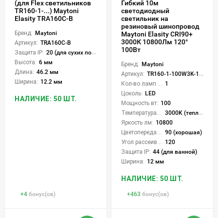
(для Flex светильников
Гибкий 10м
TR160-1-...) Maytoni
светодиодный
Elasity TRA160C-B
светильник на
резиновый шинопровод
Бренд:
Maytoni
Maytoni Elasity CRI90+
3000К 10800Лм 120°
Артикул:
TRA160C-B
100Вт
Защита IP:
20 (для сухих пом.)
Высота:
6 мм
Бренд:
Maytoni
Длина:
46.2 мм
Артикул:
TR160-1-100W3K-10B
Ширина:
12.2 мм
Кол-во ламп или LED:
1
Цоколь:
LED
НАЛИЧИЕ: 50 ШТ.
Мощность вт:
100
Температура света:
3000K (теплый)
Яркость лм:
10800
Цветопередача (CRI):
90 (хорошая)
Угол рассеивания света °:
120
Защита IP:
44 (для ванной)
Ширина:
12 мм
НАЛИЧИЕ: 50 ШТ.
+
4
бонус(ов)
+
463
бонус(ов)