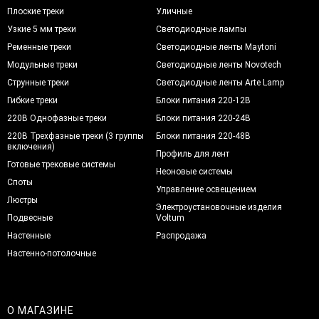
Плоские треки
Уличные
Узкие 5 мм треки
Светодиодные лампы
Ременные треки
Светодиодные ленты Maytoni
Модульные треки
Светодиодные ленты Novotech
Струнные треки
Светодиодные ленты Arte Lamp
Гибкие треки
Блоки питания 220-12В
220В Однофазные треки
Блоки питания 220-24В
220В Трехфазные треки (3 группы
Блоки питания 220-48В
включения)
Профиль для лент
Готовые трековые системы
Неоновые системы
Споты
Управление освещением
Люстры
Электроустановочные изделия
Подвесные
Voltum
Настенные
Распродажа
Настенно-потолочные
О МАГАЗИНЕ