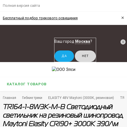
Полная версия сайта
×
Бесплатный подбор трекового освещения
Ваш город
Москва
?
0
КАТАЛОГ ТОВАРОВ
Главная
Гибкие треки
ELASITY 48V Maytoni (3000К, резиновая)
TR1
TR164-1-8W3K-M-B Светодиодный
светильник на резиновый шинопровод
Maytoni Elasity CRI90+ 3000К 390Лм