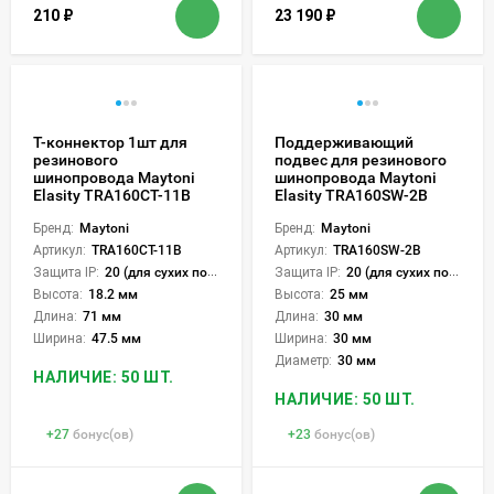
210
₽
23 190
₽
Т-коннектор 1шт для
Поддерживающий
резинового
подвес для резинового
шинопровода Maytoni
шинопровода Maytoni
Elasity TRA160CT-11B
Elasity TRA160SW-2B
Бренд:
Maytoni
Бренд:
Maytoni
Артикул:
TRA160CT-11B
Артикул:
TRA160SW-2B
Защита IP:
20 (для сухих пом.)
Защита IP:
20 (для сухих пом.)
Высота:
18.2 мм
Высота:
25 мм
Длина:
71 мм
Длина:
30 мм
Ширина:
47.5 мм
Ширина:
30 мм
Диаметр:
30 мм
НАЛИЧИЕ: 50 ШТ.
НАЛИЧИЕ: 50 ШТ.
+
27
бонус(ов)
+
23
бонус(ов)