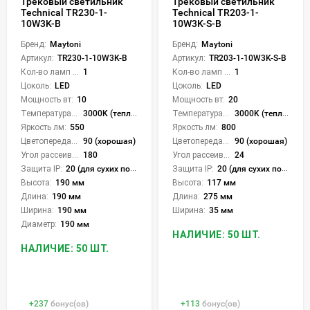
Трековый светильник
Трековый светильник
Technical TR230-1-
Technical TR203-1-
10W3K-B
10W3K-S-B
Бренд:
Maytoni
Бренд:
Maytoni
Артикул:
TR230-1-10W3K-B
Артикул:
TR203-1-10W3K-S-B
Кол-во ламп или LED:
1
Кол-во ламп или LED:
1
Цоколь:
LED
Цоколь:
LED
Мощность вт:
10
Мощность вт:
20
Температура света:
3000K (теплый)
Температура света:
3000K (теплый)
Яркость лм:
550
Яркость лм:
800
Цветопередача (CRI):
90 (хорошая)
Цветопередача (CRI):
90 (хорошая)
Угол рассеивания света °:
180
Угол рассеивания света °:
24
Защита IP:
20 (для сухих пом.)
Защита IP:
20 (для сухих пом.)
Высота:
190 мм
Высота:
117 мм
Длина:
190 мм
Длина:
275 мм
Ширина:
190 мм
Ширина:
35 мм
Диаметр:
190 мм
НАЛИЧИЕ: 50 ШТ.
НАЛИЧИЕ: 50 ШТ.
+
237
бонус(ов)
+
113
бонус(ов)