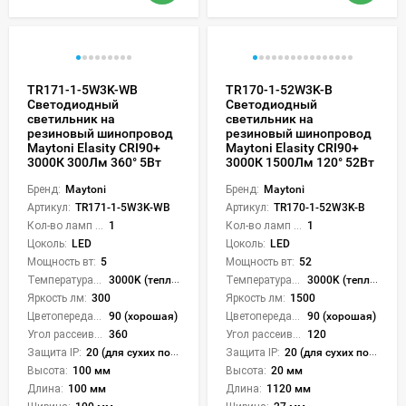
TR171-1-5W3K-WB
TR170-1-52W3K-B
Светодиодный
Светодиодный
светильник на
светильник на
резиновый шинопровод
резиновый шинопровод
Maytoni Elasity CRI90+
Maytoni Elasity CRI90+
3000К 300Лм 360° 5Вт
3000К 1500Лм 120° 52Вт
Бренд:
Maytoni
Бренд:
Maytoni
Артикул:
TR171-1-5W3K-WB
Артикул:
TR170-1-52W3K-B
Кол-во ламп или LED:
1
Кол-во ламп или LED:
1
Цоколь:
LED
Цоколь:
LED
Мощность вт:
5
Мощность вт:
52
Температура света:
3000K (теплый)
Температура света:
3000K (теплый)
Яркость лм:
300
Яркость лм:
1500
Цветопередача (CRI):
90 (хорошая)
Цветопередача (CRI):
90 (хорошая)
Угол рассеивания света °:
360
Угол рассеивания света °:
120
Защита IP:
20 (для сухих пом.)
Защита IP:
20 (для сухих пом.)
Высота:
100 мм
Высота:
20 мм
Длина:
100 мм
Длина:
1120 мм