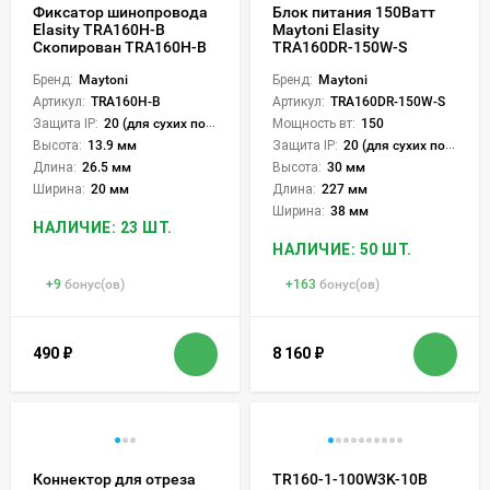
Фиксатор шинопровода
Блок питания 150Ватт
Elasity TRA160H-B
Maytoni Elasity
Скопирован TRA160H-B
TRA160DR-150W-S
Бренд:
Maytoni
Бренд:
Maytoni
Артикул:
TRA160H-B
Артикул:
TRA160DR-150W-S
Защита IP:
20 (для сухих пом.)
Мощность вт:
150
Высота:
13.9 мм
Защита IP:
20 (для сухих пом.)
Длина:
26.5 мм
Высота:
30 мм
Ширина:
20 мм
Длина:
227 мм
Ширина:
38 мм
НАЛИЧИЕ: 23 ШТ.
НАЛИЧИЕ: 50 ШТ.
+
9
бонус(ов)
+
163
бонус(ов)
490
₽
8 160
₽
Коннектор для отреза
TR160-1-100W3K-10B