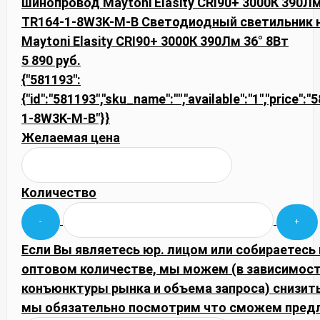
TR164-1-8W3K-M-B Светодиодный светильник 
Maytoni Elasity CRI90+ 3000К 390Лм 36° 8Вт
5 890 руб.
{"581193":
{"id":"581193","sku_name":"","available":"1","price":
1-8W3K-M-B"}}
Желаемая цена
Количество
Если Вы являетесь юр. лицом или собираетесь 
оптовом количестве, мы можем (в зависимост
конъюнктуры рынка и объема запроса) снизить
мы обязательно посмотрим что сможем пред