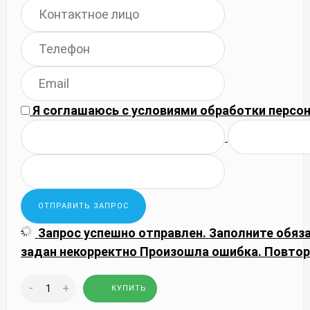
Я соглашаюсь с
условиями обработки
персон
Запрос успешно отправлен.
Заполните обяз
задан некорректно
Произошла ошибка. Повтор
-
+
КУПИТЬ