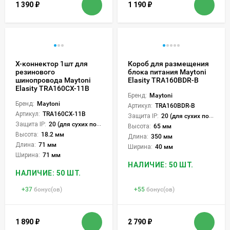
1 390
₽
1 190
₽
Х-коннектор 1шт для
Короб для размещения
резинового
блока питания Maytoni
шинопровода Maytoni
Elasity TRA160BDR-B
Elasity TRA160CX-11B
Бренд:
Maytoni
Бренд:
Maytoni
Артикул:
TRA160BDR-B
Артикул:
TRA160CX-11B
Защита IP:
20 (для сухих пом.)
Защита IP:
20 (для сухих пом.)
Высота:
65 мм
Высота:
18.2 мм
Длина:
350 мм
Длина:
71 мм
Ширина:
40 мм
Ширина:
71 мм
НАЛИЧИЕ: 50 ШТ.
НАЛИЧИЕ: 50 ШТ.
+
37
бонус(ов)
+
55
бонус(ов)
1 890
₽
2 790
₽