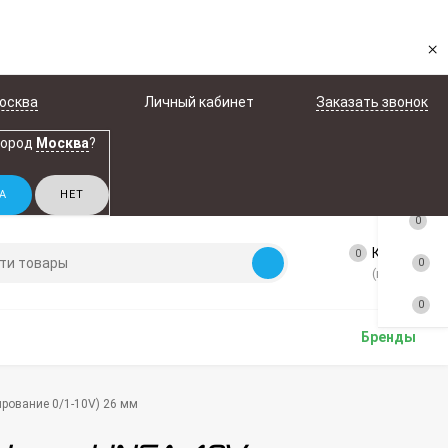
×
осква
Личный кабинет
Заказать звонок
город
Москва
?
0
Корзина
0
0
(пусто)
0
Бренды
ирование 0/1-10V) 26 мм