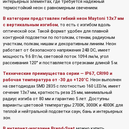
интерьерных элементах, где требуется надежный
термостойкий неон с равномерным свечением.
В категории представлен гибкий неон Maytoni 13х7 мм
с вертикальным изгибом
, то есть с изгибом вдоль
оптической оси. Такой формат удобен для плавной
контурной подсветки по потолкам, стенам, радиусным
участкам, полкам, нишам и декоративным линиям. Неон
работает от безопасного напряжения 24В DC, имеет
мощность 9.6 Вт/м, световой поток 1094 лм/м, угол
рассеивания 120° и поставляется отрезками длиной 5 м.
Технические преимущества серии — IP67, CRI90 и
рабочая температура от -30 до +120°C
. Неон выполнен
на светодиодах SMD 2835 с плотностью 160 LED/м, имеет
сечение 13х7 мм, кратность реза 25 мм, минимальный
радиус изгиба от 80 мм и гарантию 5 лет. Доступны
варианты цветовой температуры 2700K, 3000K и 4000K для
теплой и нейтральной подсветки саун, бань и интерьерных
зон.
В интернет-магазине Brend-Svet
можно купить