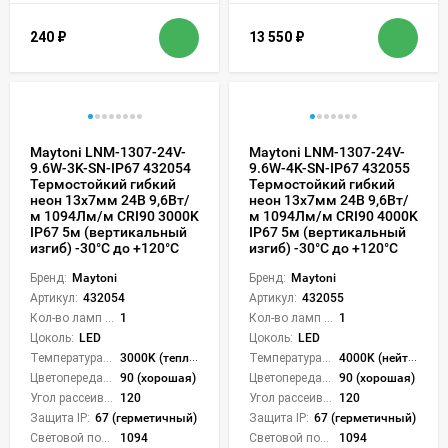
240
₽
13 550
₽
Maytoni LNM-1307-24V-
Maytoni LNM-1307-24V-
9.6W-3K-SN-IP67 432054
9.6W-4K-SN-IP67 432055
Термостойкий гибкий
Термостойкий гибкий
неон 13х7мм 24В 9,6Вт/
неон 13х7мм 24В 9,6Вт/
м 1094Лм/м CRI90 3000K
м 1094Лм/м CRI90 4000K
IP67 5м (вертикальный
IP67 5м (вертикальный
изгиб) -30°C до +120°C
изгиб) -30°C до +120°C
Бренд:
Maytoni
Бренд:
Maytoni
Артикул:
432054
Артикул:
432055
Кол-во ламп или LED:
1
Кол-во ламп или LED:
1
Цоколь:
LED
Цоколь:
LED
Температура света:
3000K (теплый)
Температура света:
4000K (нейтральный)
Цветопередача (CRI):
90 (хорошая)
Цветопередача (CRI):
90 (хорошая)
Угол рассеивания света °:
120
Угол рассеивания света °:
120
Защита IP:
67 (герметичный)
Защита IP:
67 (герметичный)
Световой поток Лм/м:
1094
Световой поток Лм/м:
1094