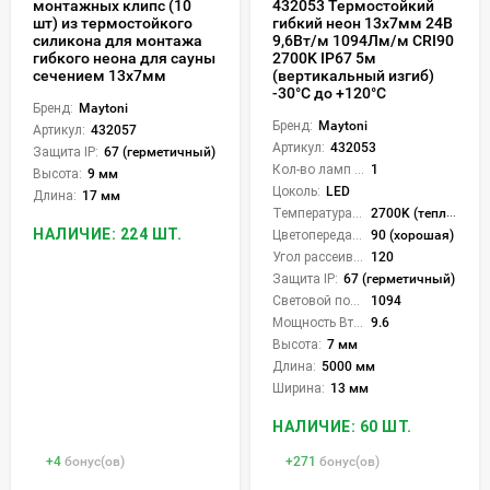
монтажных клипс (10
432053 Термостойкий
шт) из термостойкого
гибкий неон 13х7мм 24В
силикона для монтажа
9,6Вт/м 1094Лм/м CRI90
гибкого неона для сауны
2700K IP67 5м
сечением 13x7мм
(вертикальный изгиб)
-30°C до +120°C
Бренд:
Maytoni
Бренд:
Maytoni
Артикул:
432057
Артикул:
432053
Защита IP:
67 (герметичный)
Кол-во ламп или LED:
1
Высота:
9 мм
Цоколь:
LED
Длина:
17 мм
Температура света:
2700K (теплый)
НАЛИЧИЕ: 224 ШТ.
Цветопередача (CRI):
90 (хорошая)
Угол рассеивания света °:
120
Защита IP:
67 (герметичный)
Световой поток Лм/м:
1094
Мощность Вт/м:
9.6
Высота:
7 мм
Длина:
5000 мм
Ширина:
13 мм
НАЛИЧИЕ: 60 ШТ.
+
4
бонус(ов)
+
271
бонус(ов)