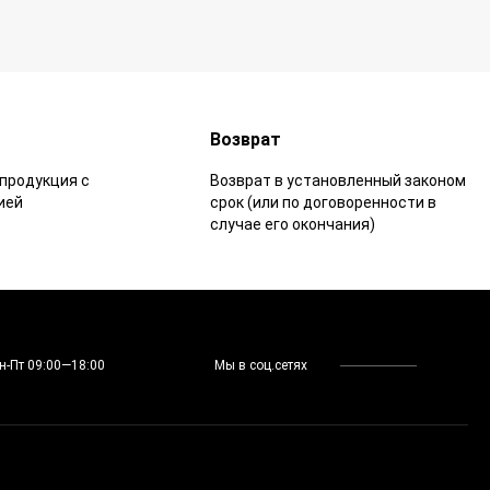
Возврат
продукция с
Возврат в установленный законом
ией
срок (или по договоренности в
случае его окончания)
н-Пт 09:00—18:00
Мы в соц.сетях
Е