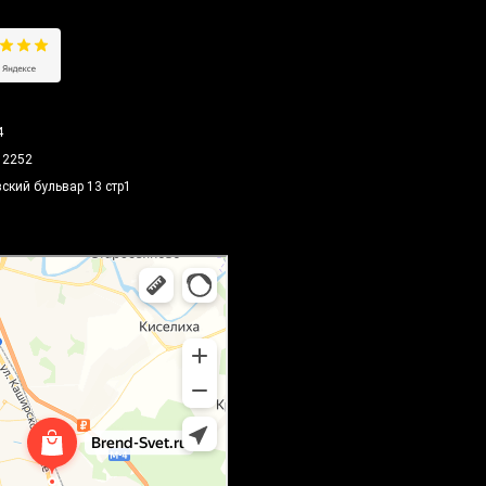
4
12252
вский бульвар 13 стр1