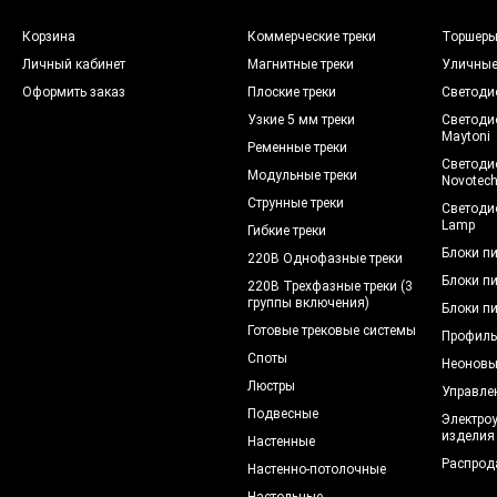
Корзина
Коммерческие треки
Торшер
Личный кабинет
Магнитные треки
Уличны
Оформить заказ
Плоские треки
Светоди
Узкие 5 мм треки
Светоди
Maytoni
Ременные треки
Светоди
Модульные треки
Novotec
Струнные треки
Светоди
Lamp
Гибкие треки
Блоки п
220В Однофазные треки
Блоки п
220В Трехфазные треки (3
группы включения)
Блоки п
Готовые трековые системы
Профиль
Споты
Неоновы
Люстры
Управле
Подвесные
Электро
изделия
Настенные
Распрод
Настенно-потолочные