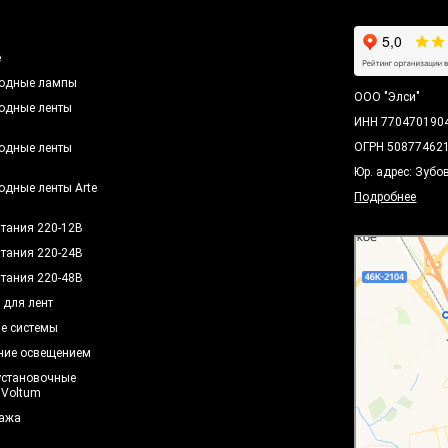
ы
е
одные лампы
ООО "Элси"
одные ленты
ИНН 770470190
ОГРН 50877462
одные ленты
h
Юр. адрес: Зубо
одные ленты Arte
Подробнее
итания 220-12В
итания 220-24В
итания 220-48В
 для лент
е системы
ние освещением
установочные
 Voltum
ажа