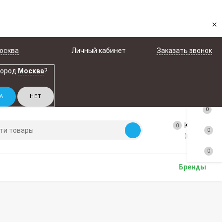
×
осква
Личный кабинет
Заказать звонок
город
Москва
?
0
Корзина
0
0
(пусто)
0
Бренды