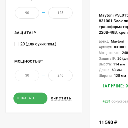
—
Maytoni PSL01
831001 Блок п
трансформатор
220В-48В, креп
ЗАЩИТА IP
Бренд:
Maytoni
20 (для сухих пом.)
Артикул:
831001
Мощность вт:
240
Защита IP:
20 (дл
МОЩНОСТЬ ВТ
Высота:
114 мм
Длина:
63 мм
—
Ширина:
125 мм
НАЛИЧИЕ: 9
ПОКАЗАТЬ
ОЧИСТИТЬ
+
231
бонус(ов)
11 590
₽