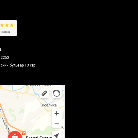
Е
4
12252
вский бульвар 13 стр1