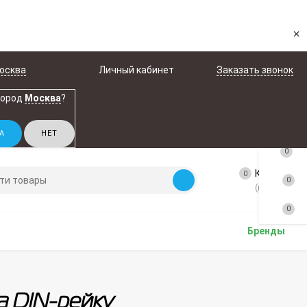
×
осква
Личный кабинет
Заказать звонок
город
Москва
?
0
Корзина
0
0
(пусто)
0
Бренды
а DIN-рейку