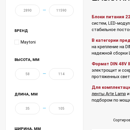
—
Блоки питания 22
систем, LED-модул
стабильное посто
БРЕНД
В категории пре
Maytoni
на крепление на D
надежной сборки 
ВЫСОТА
, ММ
Формат DIN 48V 
электрощит и сохр
—
протяженных свет
Для комплектац
ленты Arte Lamp
ДЛИНА
, ММ
подбором по мощно
—
Сортиров
ШИРИНА
, ММ