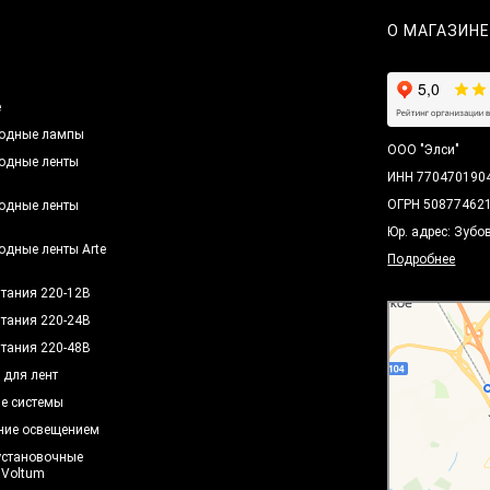
О МАГАЗИН
ы
е
одные лампы
ООО "Элси"
одные ленты
ИНН 770470190
ОГРН 50877462
одные ленты
h
Юр. адрес: Зубо
одные ленты Arte
Подробнее
итания 220-12В
итания 220-24В
итания 220-48В
 для лент
е системы
ние освещением
установочные
 Voltum