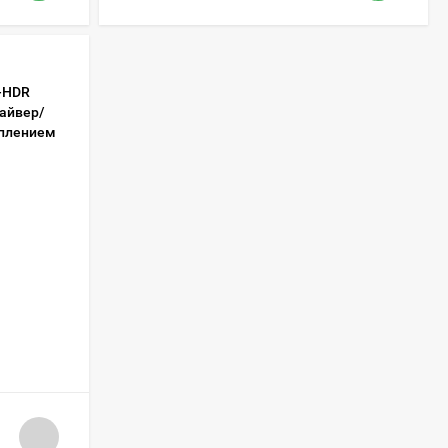
0-HDR
райвер/
еплением