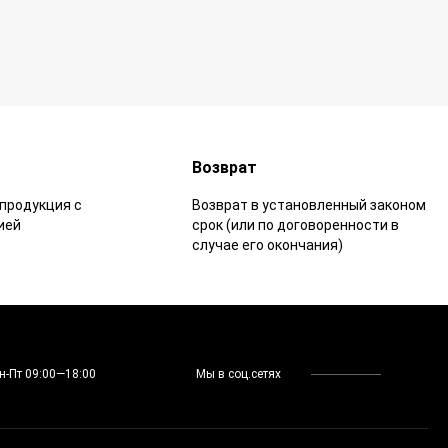
Возврат
продукция с
Возврат в установленный законом
ией
срок (или по договоренности в
случае его окончания)
н-Пт 09:00—18:00
Мы в соц.сетях