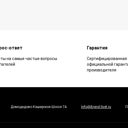
рос-ответ
Гарантия
ты на самые частые вопросы
Сертифицированная 
пателей
официальной гарант
производителя
Домодедово Каширское Шоссе 7А
Info@Brend-Svet.ru
П