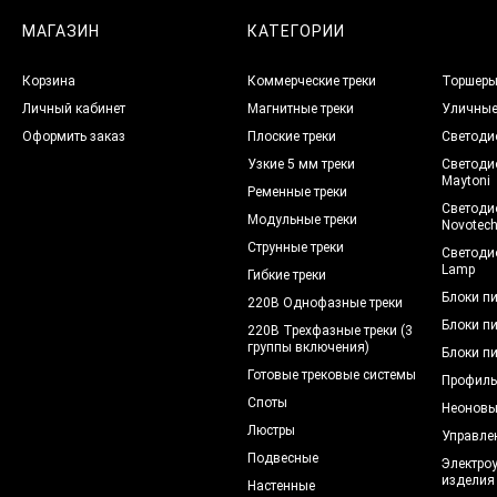
МАГАЗИН
КАТЕГОРИИ
Корзина
Коммерческие треки
Торшер
Личный кабинет
Магнитные треки
Уличны
Оформить заказ
Плоские треки
Светоди
Узкие 5 мм треки
Светоди
Maytoni
Ременные треки
Светоди
Модульные треки
Novotec
Струнные треки
Светоди
Lamp
Гибкие треки
Блоки п
220В Однофазные треки
Блоки п
220В Трехфазные треки (3
группы включения)
Блоки п
Готовые трековые системы
Профиль
Споты
Неоновы
Люстры
Управле
Подвесные
Электро
изделия
Настенные