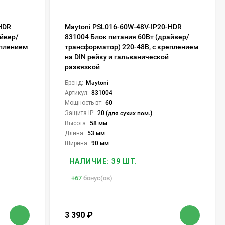
HDR
Maytoni PSL016-60W-48V-IP20-HDR
айвер/
831004 Блок питания 60Вт (драйвер/
еплением
трансформатор) 220-48В, с креплением
на DIN рейку и гальванической
развязкой
Бренд:
Maytoni
Артикул:
831004
Мощность вт:
60
Защита IP:
20 (для сухих пом.)
Высота:
58 мм
Длина:
53 мм
Ширина:
90 мм
НАЛИЧИЕ: 39 ШТ.
+
67
бонус(ов)
3 390
₽