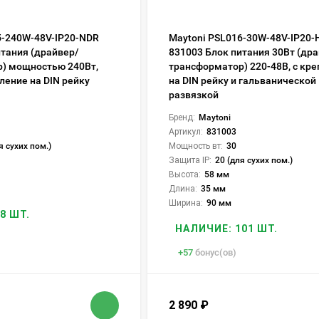
5-240W-48V-IP20-NDR
Maytoni PSL016-30W-48V-IP20-
итания (драйвер/
831003 Блок питания 30Вт (др
) мощностью 240Вт,
трансформатор) 220-48В, с кр
ление на DIN рейку
на DIN рейку и гальванической
развязкой
Бренд:
Maytoni
Артикул:
831003
я сухих пом.)
Мощность вт:
30
Защита IP:
20 (для сухих пом.)
Высота:
58 мм
Длина:
35 мм
Ширина:
90 мм
8 ШТ.
НАЛИЧИЕ: 101 ШТ.
+
57
бонус(ов)
2 890
₽