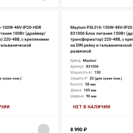
6-100W-48V-IP20-HDR
Maytoni PSL016-150W-48V-IP2
итания 100Вт (драйвер/
831006 Блок питания 150Вт (д
) 220-48В, с креплением
трансформатор) 220-48В, с кр
 гальванической
на DIN рейку и гальванической
развязкой
Бренд:
Maytoni
Артикул:
831006
Мощность вт:
150
я сухих пом.)
Защита IP:
20 (для сухих пом.)
Высота:
58 мм
Длина:
105 мм
Ширина:
90 мм
ИЧИИ
НЕТ В НАЛИЧИИ
8 990
₽