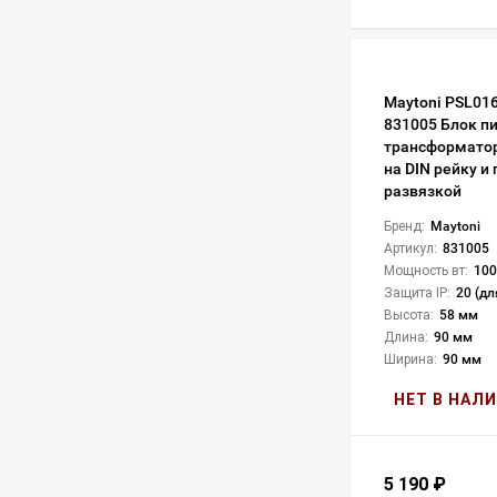
Maytoni PSL01
831005 Блок п
трансформатор
на DIN рейку и
развязкой
Бренд:
Maytoni
Артикул:
831005
Мощность вт:
100
Защита IP:
20 (дл
Высота:
58 мм
Длина:
90 мм
Ширина:
90 мм
НЕТ В НАЛ
5 190
₽