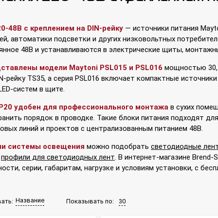
0-48В с креплением на DIN-рейку
— источники питания Mayto
ей, автоматики подсветки и других низковольтных потребител
янное 48В и устанавливаются в электрические щиты, монтажны
дставлены модели Maytoni PSL015 и PSL016
мощностью 30, 6
IN-рейку TS35, а серия PSL016 включает компактные источники
LED-систем в щите.
IP20 удобен для профессионального монтажа
в сухих помещ
анить порядок в проводке. Такие блоки питания подходят для 
овых линий и проектов с централизованным питанием 48В.
ии системы освещения
можно подобрать
светодиодные лен
и
профили для светодиодных лент
. В интернет-магазине Brend-
сти, серии, габаритам, нагрузке и условиям установки, с бес
Название
Показывать по:
30
ать: