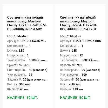
Светильник на гибкий
Светильник на гибкий
шинопровод Maytoni
шинопровод Maytoni
Flexity TR210-1-5W3K-M-
Flexity TR204-1-12W3K-
BBS 3000K 370лм 5Вт
BBS 3000K 900лм 12Вт
Бренд:
Maytoni
Бренд:
Maytoni
Артикул:
TR210-1-5W3K-M-BBS
Артикул:
TR204-1-12W3K-BBS
Кол-во ламп или LED:
1
Кол-во ламп или LED:
1
Цоколь:
LED
Цоколь:
LED
Мощность вт:
5
Мощность вт:
12
Температура света:
3000K (теплый)
Температура света:
3000K (теплый)
Яркость лм:
370
Яркость лм:
900
Цветопередача (CRI):
90 (хорошая)
Цветопередача (CRI):
90 (хорошая)
Угол рассеивания света °:
36
Угол рассеивания света °:
100
Защита IP:
20 (для сухих пом.)
Защита IP:
20 (для сухих пом.)
Высота:
300 мм
Высота:
87 мм
Ширина:
40 мм
Ширина:
113 мм
НАЛИЧИЕ: 50 ШТ.
НАЛИЧИЕ: 50 ШТ.