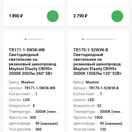
1 890
₽
2 790
₽
TR171-1-5W3K-WB
TR170-1-52W3K-B
Светодиодный
Светодиодный
светильник на
светильник на
резиновый шинопровод
резиновый шинопровод
Maytoni Elasity CRI90+
Maytoni Elasity CRI90+
3000К 300Лм 360° 5Вт
3000К 1500Лм 120° 52Вт
Бренд:
Maytoni
Бренд:
Maytoni
Артикул:
TR171-1-5W3K-WB
Артикул:
TR170-1-52W3K-B
Кол-во ламп или LED:
1
Кол-во ламп или LED:
1
Цоколь:
LED
Цоколь:
LED
Мощность вт:
5
Мощность вт:
52
Температура света:
3000K (теплый)
Температура света:
3000K (теплый)
Яркость лм:
300
Яркость лм:
1500
Цветопередача (CRI):
90 (хорошая)
Цветопередача (CRI):
90 (хорошая)
Угол рассеивания света °:
360
Угол рассеивания света °:
120