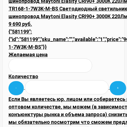
TR168-1-7W3K-M-BS Светодиодный светильник
шинопровод Maytoni Elasity CRI90+ 3000К 220Лм
9 690 руб.
{"581199":
{"id":"581199","sku_name":"","available":"1","price":
1-7W3K-M-BS"}}
Желаемая цена
Количество
Если Вы являетесь юр. лицом или собираетесь 
оптовом количестве, мы можем (в зависимост
конъюнктуры рынка и объема запроса) снизить
мы обязательно посмотрим что сможем пред