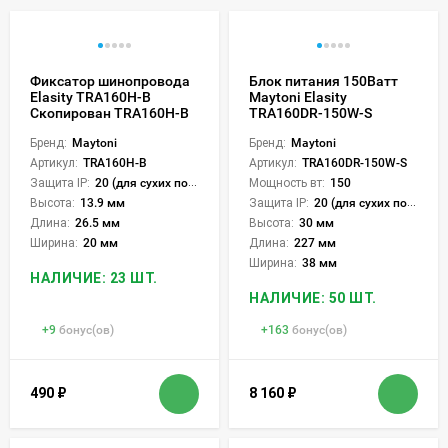
Фиксатор шинопровода
Блок питания 150Ватт
Elasity TRA160H-B
Maytoni Elasity
Скопирован TRA160H-B
TRA160DR-150W-S
Бренд:
Maytoni
Бренд:
Maytoni
Артикул:
TRA160H-B
Артикул:
TRA160DR-150W-S
Защита IP:
20 (для сухих пом.)
Мощность вт:
150
Высота:
13.9 мм
Защита IP:
20 (для сухих пом.)
Длина:
26.5 мм
Высота:
30 мм
Ширина:
20 мм
Длина:
227 мм
Ширина:
38 мм
НАЛИЧИЕ: 23 ШТ.
НАЛИЧИЕ: 50 ШТ.
+
9
бонус(ов)
+
163
бонус(ов)
490
₽
8 160
₽