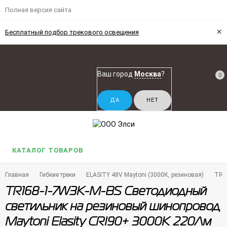
Полная версия сайта
×
Бесплатный подбор трекового освещения
Ваш город
Москва
?
0
КАТАЛОГ ТОВАРОВ
Главная
Гибкие треки
ELASITY 48V Maytoni (3000К, резиновая)
TR1
TR168-1-7W3K-M-BS Светодиодный
светильник на резиновый шинопровод
Maytoni Elasity CRI90+ 3000К 220Лм