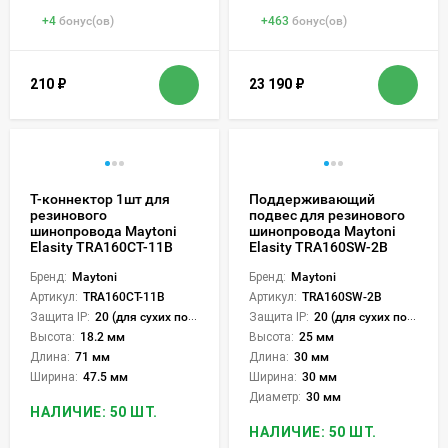
+
4
бонус(ов)
+
463
бонус(ов)
210
₽
23 190
₽
Т-коннектор 1шт для
Поддерживающий
резинового
подвес для резинового
шинопровода Maytoni
шинопровода Maytoni
Elasity TRA160CT-11B
Elasity TRA160SW-2B
Бренд:
Maytoni
Бренд:
Maytoni
Артикул:
TRA160CT-11B
Артикул:
TRA160SW-2B
Защита IP:
20 (для сухих пом.)
Защита IP:
20 (для сухих пом.)
Высота:
18.2 мм
Высота:
25 мм
Длина:
71 мм
Длина:
30 мм
Ширина:
47.5 мм
Ширина:
30 мм
Диаметр:
30 мм
НАЛИЧИЕ: 50 ШТ.
НАЛИЧИЕ: 50 ШТ.