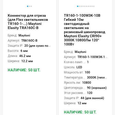
Коннектор для отреза
TR160-1-100W3K-10B
(для Flex светильников
Гибкий 10м
TR160-1-...) Maytoni
светодиодный
Elasity TRA160C-B
светильник на
резиновый шинопровод
Бренд:
Maytoni
Maytoni Elasity CRI90+
3000К 10800Лм 120°
Артикул:
TRA160C-B
100Вт
Защита IP:
20 (для сухих пом.)
Высота:
6 мм
Бренд:
Maytoni
Длина:
46.2 мм
Артикул:
TR160-1-100W3K-10B
Ширина:
12.2 мм
Кол-во ламп или LED:
1
Цоколь:
LED
НАЛИЧИЕ: 50 ШТ.
Мощность вт:
100
Температура света:
3000K (теплый)
Яркость лм:
10800
Цветопередача (CRI):
90 (хорошая)
Угол рассеивания света °:
120
Защита IP:
44 (для ванной)
Ширина:
12 мм
НАЛИЧИЕ: 50 ШТ.