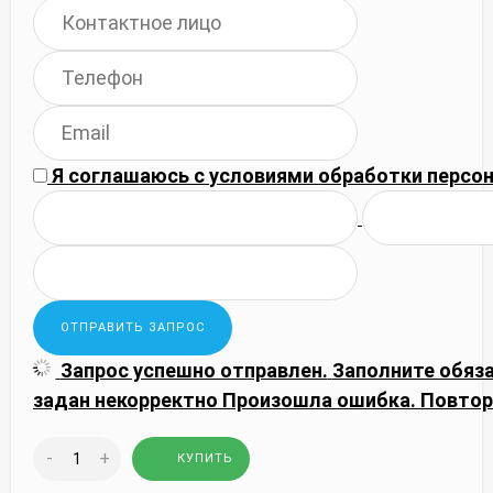
Я соглашаюсь с
условиями обработки
персон
Запрос успешно отправлен.
Заполните обяз
задан некорректно
Произошла ошибка. Повтор
-
+
КУПИТЬ