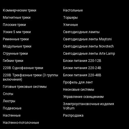
Коммерческие треки
Настольные
Магнитные треки
Торшеры
Плоские треки
Уличные
Узкие 5 мм треки
Светодиодные лампы
Ременные треки
Светодиодные ленты Maytoni
Модульные треки
Светодиодные ленты Novotech
Струнные треки
Светодиодные ленты Arte Lamp
Гибкие треки
Блоки питания 220-12В
220В Однофазные треки
Блоки питания 220-24В
220В Трехфазные треки (3 группы
Блоки питания 220-48В
включения)
Профиль для лент
Готовые трековые системы
Неоновые системы
Споты
Управление освещением
Люстры
Электроустановочные изделия
Подвесные
Voltum
Настенные
Распродажа
Настенно-потолочные