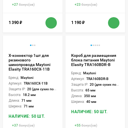
+
27
бонус(ов)
+
23
бонус(ов)
1 390
₽
1 190
₽
Х-коннектор 1шт для
Короб для размещения
резинового
блока питания Maytoni
шинопровода Maytoni
Elasity TRA160BDR-B
Elasity TRA160CX-11B
Бренд:
Maytoni
Бренд:
Maytoni
Артикул:
TRA160BDR-B
Артикул:
TRA160CX-11B
Защита IP:
20 (для сухих пом.)
Защита IP:
20 (для сухих пом.)
Высота:
65 мм
Высота:
18.2 мм
Длина:
350 мм
Длина:
71 мм
Ширина:
40 мм
Ширина:
71 мм
НАЛИЧИЕ: 50 ШТ.
НАЛИЧИЕ: 50 ШТ.
+
37
бонус(ов)
+
55
бонус(ов)