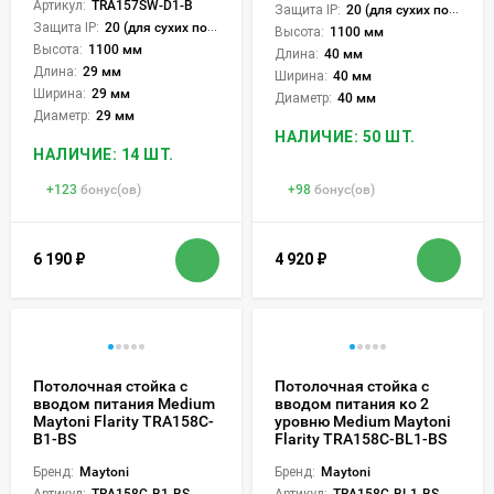
Артикул:
TRA157SW-D1-B
Защита IP:
20 (для сухих пом.)
Защита IP:
20 (для сухих пом.)
Высота:
1100 мм
Высота:
1100 мм
Длина:
40 мм
Длина:
29 мм
Ширина:
40 мм
Ширина:
29 мм
Диаметр:
40 мм
Диаметр:
29 мм
НАЛИЧИЕ: 50 ШТ.
НАЛИЧИЕ: 14 ШТ.
+
123
бонус(ов)
+
98
бонус(ов)
6 190
₽
4 920
₽
Потолочная стойка с
Потолочная стойка с
вводом питания Medium
вводом питания ко 2
Maytoni Flarity TRA158C-
уровню Medium Maytoni
B1-BS
Flarity TRA158C-BL1-BS
Бренд:
Maytoni
Бренд:
Maytoni
Артикул:
TRA158C-B1-BS
Артикул:
TRA158C-BL1-BS