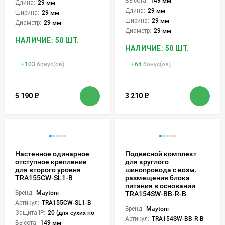
Высота:
149 мм
Длина:
29 мм
Длина:
29 мм
Ширина:
29 мм
Ширина:
29 мм
Диаметр:
29 мм
Диаметр:
29 мм
НАЛИЧИЕ: 50 ШТ.
НАЛИЧИЕ: 50 ШТ.
+
103
бонус(ов)
+
64
бонус(ов)
5 190
₽
3 210
₽
Настенное одинарное
Подвесной комплект
отступное крепление
для круглого
для второго уровня
шинопровода с возм.
TRA155CW-SL1-B
размещения блока
питания в основании
Бренд:
Maytoni
TRA154SW-BB-R-B
Артикул:
TRA155CW-SL1-B
Бренд:
Maytoni
Защита IP:
20 (для сухих пом.)
Артикул:
TRA154SW-BB-R-B
Высота:
149 мм