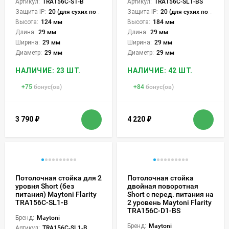
Артикул:
TRA156C-S1-B
Артикул:
TRA156C-SL1-BS
Защита IP:
20 (для сухих пом.)
Защита IP:
20 (для сухих пом.)
Высота:
124 мм
Высота:
184 мм
Длина:
29 мм
Длина:
29 мм
Ширина:
29 мм
Ширина:
29 мм
Диаметр:
29 мм
Диаметр:
29 мм
НАЛИЧИЕ: 23 ШТ.
НАЛИЧИЕ: 42 ШТ.
+
75
бонус(ов)
+
84
бонус(ов)
3 790
₽
4 220
₽
Потолочная стойка для 2
Потолочная стойка
уровня Short (без
двойная поворотная
питания) Maytoni Flarity
Short с перед. питания на
TRA156C-SL1-B
2 уровень Maytoni Flarity
TRA156C-D1-BS
Бренд:
Maytoni
Бренд:
Maytoni
Артикул:
TRA156C-SL1-B