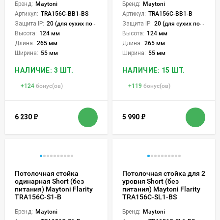
Бренд:
Maytoni
Бренд:
Maytoni
Артикул:
TRA156C-BB1-BS
Артикул:
TRA156C-BB1-B
Защита IP:
20 (для сухих пом.)
Защита IP:
20 (для сухих пом.)
Высота:
124 мм
Высота:
124 мм
Длина:
265 мм
Длина:
265 мм
Ширина:
55 мм
Ширина:
55 мм
НАЛИЧИЕ: 3 ШТ.
НАЛИЧИЕ: 15 ШТ.
+
124
бонус(ов)
+
119
бонус(ов)
6 230
₽
5 990
₽
Потолочная стойка
Потолочная стойка для 2
одинарная Short (без
уровня Short (без
питания) Maytoni Flarity
питания) Maytoni Flarity
TRA156C-S1-B
TRA156C-SL1-BS
Бренд:
Maytoni
Бренд:
Maytoni