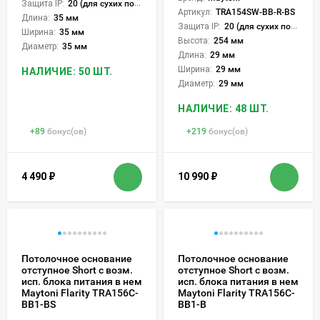
Защита IP:
20 (для сухих пом.)
Артикул:
TRA154SW-BB-R-BS
Длина:
35 мм
Защита IP:
20 (для сухих пом.)
Ширина:
35 мм
Высота:
254 мм
Диаметр:
35 мм
Длина:
29 мм
Ширина:
29 мм
НАЛИЧИЕ: 50 ШТ.
Диаметр:
29 мм
НАЛИЧИЕ: 48 ШТ.
+
89
бонус(ов)
+
219
бонус(ов)
4 490
₽
10 990
₽
Потолочное основание
Потолочное основание
отступное Short с возм.
отступное Short с возм.
исп. блока питания в нем
исп. блока питания в нем
Maytoni Flarity TRA156C-
Maytoni Flarity TRA156C-
BB1-BS
BB1-B