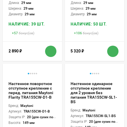
Длина:
29 мм
Длина:
29 мм
Ширина:
29 мм
Ширина:
29 мм
Диаметр:
29 мм
Диаметр:
29 мм
НАЛИЧИЕ: 39 ШТ.
НАЛИЧИЕ: 50 ШТ.
+
57
бонус(ов)
+
106
бонус(ов)
2 890
₽
5 320
₽
Настенное поворотное
Настенное одинарное
отступное крепление с
отступное крепление
перед. питания Maytoni
для 2 уровня без
Flarity TRA155CW-D1-B
питания TRA155CW-SL1-
BS
Бренд:
Maytoni
Бренд:
Maytoni
Артикул:
TRA155CW-D1-B
Артикул:
TRA155CW-SL1-BS
Защита IP:
20 (для сухих пом.)
Защита IP:
20 (для сухих пом.)
Высота:
149 мм