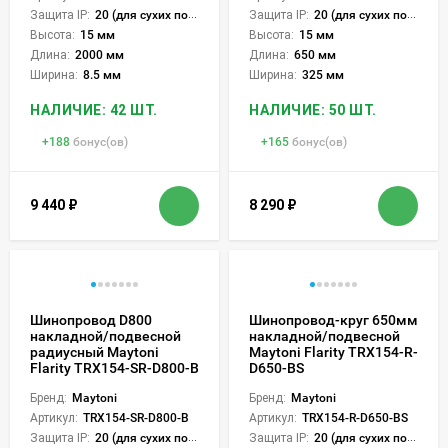
Защита IP:
20 (для сухих пом.)
Защита IP:
20 (для сухих пом.)
Высота:
15 мм
Высота:
15 мм
Длина:
2000 мм
Длина:
650 мм
Ширина:
8.5 мм
Ширина:
325 мм
НАЛИЧИЕ: 42 ШТ.
НАЛИЧИЕ: 50 ШТ.
+
188
бонус(ов)
+
165
бонус(ов)
9 440
₽
8 290
₽
Шинопровод D800
Шинопровод-круг 650мм
накладной/подвесной
накладной/подвесной
радиусный Maytoni
Maytoni Flarity TRX154-R-
Flarity TRX154-SR-D800-B
D650-BS
Бренд:
Maytoni
Бренд:
Maytoni
Артикул:
TRX154-SR-D800-B
Артикул:
TRX154-R-D650-BS
Защита IP:
20 (для сухих пом.)
Защита IP:
20 (для сухих пом.)