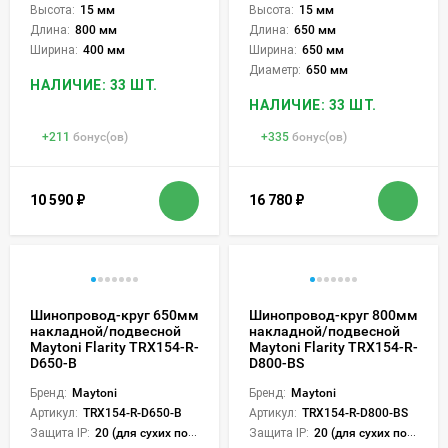
Высота:
15 мм
Высота:
15 мм
Длина:
800 мм
Длина:
650 мм
Ширина:
400 мм
Ширина:
650 мм
Диаметр:
650 мм
НАЛИЧИЕ: 33 ШТ.
НАЛИЧИЕ: 33 ШТ.
+
211
бонус(ов)
+
335
бонус(ов)
10 590
₽
16 780
₽
Шинопровод-круг 650мм
Шинопровод-круг 800мм
накладной/подвесной
накладной/подвесной
Maytoni Flarity TRX154-R-
Maytoni Flarity TRX154-R-
D650-B
D800-BS
Бренд:
Maytoni
Бренд:
Maytoni
Артикул:
TRX154-R-D650-B
Артикул:
TRX154-R-D800-BS
Защита IP:
20 (для сухих пом.)
Защита IP:
20 (для сухих пом.)