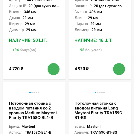
Защита IP:
20 (для сухих пом.)
Защита IP:
20 (для сухих пом.)
Высота:
346 мм
Высота:
406 мм
Длина:
29 мм
Длина:
29 мм
Ширина:
29 мм
Ширина:
29 мм
Диаметр:
29 мм
Диаметр:
29 мм
НАЛИЧИЕ: 50 ШТ.
НАЛИЧИЕ: 46 ШТ.
+
94
бонус(ов)
+
98
бонус(ов)
4 720
₽
4 920
₽
Потолочная стойка с
Потолочная стойка с
вводом питания ко 2
вводом питания Long
уровню Medium Maytoni
Maytoni Flarity TRA159C-
Flarity TRA158C-BL1-B
B1-BS
Бренд:
Maytoni
Бренд:
Maytoni
Артикул:
TRA158C-BL1-B
Артикул:
TRA159C-B1-BS