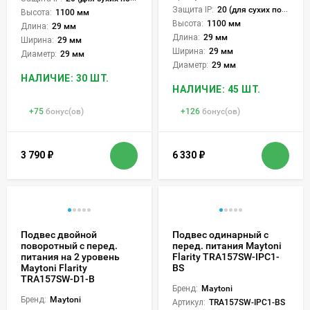
Защита IP:
20 (для сухих пом.)
Высота:
1100 мм
Высота:
1100 мм
Длина:
29 мм
Длина:
29 мм
Ширина:
29 мм
Ширина:
29 мм
Диаметр:
29 мм
Диаметр:
29 мм
НАЛИЧИЕ: 30 ШТ.
НАЛИЧИЕ: 45 ШТ.
+
75
бонус(ов)
+
126
бонус(ов)
3 790
₽
6 330
₽
Подвес двойной
Подвес одинарный с
поворотный с перед.
перед. питания Maytoni
питания на 2 уровень
Flarity TRA157SW-IPC1-
Maytoni Flarity
BS
TRA157SW-D1-B
Бренд:
Maytoni
Бренд:
Maytoni
Артикул:
TRA157SW-IPC1-BS