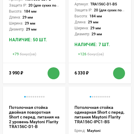
Артикул:
TRA156C-D1-BS
Защита IP:
20 (для сухих пом.)
Защита IP:
20 (для сухих пом.)
Высота:
184 мм
Высота:
184 мм
Длина:
29 мм
Длина:
29 мм
Ширина:
29 мм
Ширина:
29 мм
Диаметр:
29 мм
Диаметр:
29 мм
НАЛИЧИЕ: 50 ШТ.
НАЛИЧИЕ: 7 ШТ.
+
79
бонус(ов)
+
126
бонус(ов)
3 990
₽
6 330
₽
Потолочная стойка
Потолочная стойка
двойная поворотная
одинарная Short с перед.
Short с перед. питания на
питания Maytoni Flarity
2 уровень Maytoni Flarity
TRA156C-IPC1-BS
TRA156C-D1-B
Бренд:
Maytoni