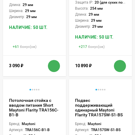
Защита IP:
20 (для сухих пом.)
Длина:
29 мм
Высота:
254 мм
Ширина:
29 мм
Длина:
29 мм
Диаметр:
29 мм
Ширина:
29 мм
Диаметр:
29 мм
НАЛИЧИЕ: 50 ШТ.
НАЛИЧИЕ: 50 ШТ.
+
61
бонус(ов)
+
217
бонус(ов)
3 090
₽
10 890
₽
Потолочная стойка с
Подвес
вводом питания Short
поддерживающий
Maytoni Flarity TRA156C-
одинарный Maytoni
B1-B
Flarity TRA157SW-S1-BS
Бренд:
Maytoni
Бренд:
Maytoni
Артикул:
TRA156C-B1-B
Артикул:
TRA157SW-S1-BS