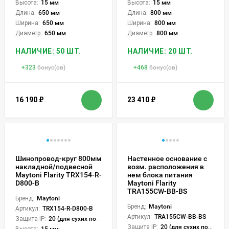
Высота:
15 мм
Высота:
15 мм
Длина:
650 мм
Длина:
800 мм
Ширина:
650 мм
Ширина:
800 мм
Диаметр:
650 мм
Диаметр:
800 мм
НАЛИЧИЕ: 50 ШТ.
НАЛИЧИЕ: 20 ШТ.
+
323
бонус(ов)
+
468
бонус(ов)
16 190
₽
23 410
₽
Шинопровод-круг 800мм
Настенное основание с
накладной/подвесной
возм. расположения в
Maytoni Flarity TRX154-R-
нем блока питания
D800-B
Maytoni Flarity
TRA155CW-BB-BS
Бренд:
Maytoni
Бренд:
Maytoni
Артикул:
TRX154-R-D800-B
Артикул:
TRA155CW-BB-BS
Защита IP:
20 (для сухих пом.)
Защита IP:
20 (для сухих пом.)
Высота:
15 мм