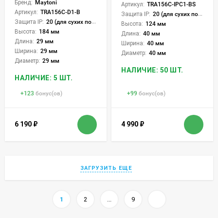
Бренд:
Maytoni
Артикул:
TRA156C-IPC1-BS
Артикул:
TRA156C-D1-B
Защита IP:
20 (для сухих пом.)
Защита IP:
20 (для сухих пом.)
Высота:
124 мм
Высота:
184 мм
Длина:
40 мм
Длина:
29 мм
Ширина:
40 мм
Ширина:
29 мм
Диаметр:
40 мм
Диаметр:
29 мм
НАЛИЧИЕ: 50 ШТ.
НАЛИЧИЕ: 5 ШТ.
+
123
бонус(ов)
+
99
бонус(ов)
6 190
₽
4 990
₽
ЗАГРУЗИТЬ ЕЩЕ
1
2
...
9