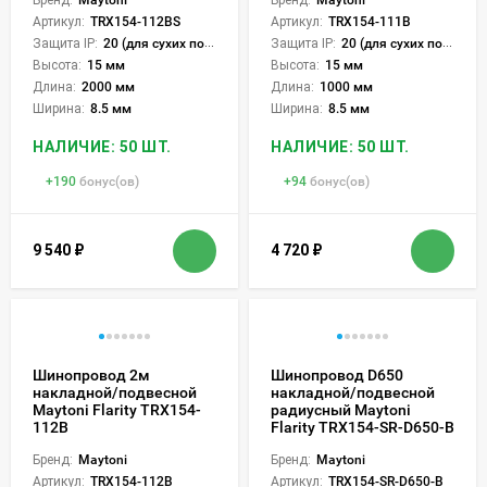
Артикул:
TRX154-112BS
Артикул:
TRX154-111B
Защита IP:
20 (для сухих пом.)
Защита IP:
20 (для сухих пом.)
Высота:
15 мм
Высота:
15 мм
Длина:
2000 мм
Длина:
1000 мм
Ширина:
8.5 мм
Ширина:
8.5 мм
НАЛИЧИЕ: 50 ШТ.
НАЛИЧИЕ: 50 ШТ.
+
190
бонус(ов)
+
94
бонус(ов)
9 540
₽
4 720
₽
Шинопровод 2м
Шинопровод D650
накладной/подвесной
накладной/подвесной
Maytoni Flarity TRX154-
радиусный Maytoni
112B
Flarity TRX154-SR-D650-B
Бренд:
Maytoni
Бренд:
Maytoni
Артикул:
TRX154-112B
Артикул:
TRX154-SR-D650-B