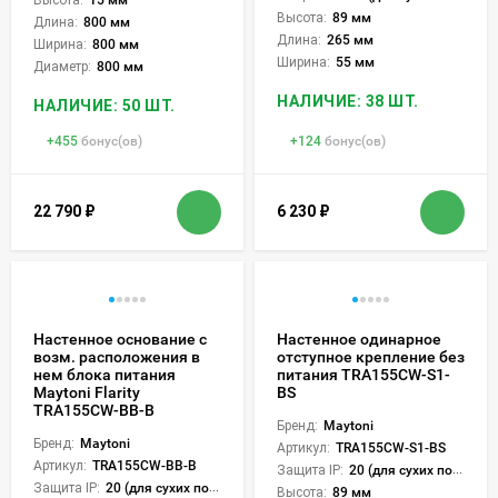
Высота:
89 мм
Длина:
800 мм
Длина:
265 мм
Ширина:
800 мм
Ширина:
55 мм
Диаметр:
800 мм
НАЛИЧИЕ: 38 ШТ.
НАЛИЧИЕ: 50 ШТ.
+
455
бонус(ов)
+
124
бонус(ов)
22 790
₽
6 230
₽
Настенное основание с
Настенное одинарное
возм. расположения в
отступное крепление без
нем блока питания
питания TRA155CW-S1-
Maytoni Flarity
BS
TRA155CW-BB-B
Бренд:
Maytoni
Бренд:
Maytoni
Артикул:
TRA155CW-S1-BS
Артикул:
TRA155CW-BB-B
Защита IP:
20 (для сухих пом.)
Защита IP:
20 (для сухих пом.)
Высота:
89 мм