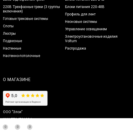
220В Трехфазные треки (3 группы
Блоки питания 220-48В
включения)
Профиль для лент
Готовые трековые системы
Неоновые системы
Споты
Управление освещением
Люстры
Электроустановочные изделия
Подвесные
Voltum
Настенные
Распродажа
Настенно-потолочные
О МАГАЗИНЕ
ООО "Элси"
ИНН 7704701904
ОГРН 5087746212252
0
0
0