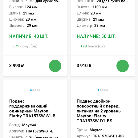
Защита IP:
20 (для сухих пом.)
Защита IP:
20 (для сухих пом.)
Высота:
124 мм
Высота:
1100 мм
Длина:
29 мм
Длина:
29 мм
Ширина:
29 мм
Ширина:
29 мм
Диаметр:
29 мм
Диаметр:
29 мм
НАЛИЧИЕ: 40 ШТ.
НАЛИЧИЕ: 50 ШТ.
+
79
бонус(ов)
+
78
бонус(ов)
3 990
₽
3 910
₽
Подвес
Подвес двойной
поддерживающий
поворотный с перед.
одинарный Maytoni
питания на 2 уровень
Flarity TRA157SW-S1-B
Maytoni Flarity
TRA157SW-D1-BS
Бренд:
Maytoni
Бренд:
Maytoni
Артикул:
TRA157SW-S1-B
Артикул:
TRA157SW-D1-BS
Защита IP:
20 (для сухих пом.)