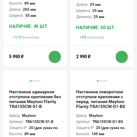
Высота:
89 мм
Длина:
29 мм
Длина:
265 мм
Ширина:
29 мм
Ширина:
55 мм
Диаметр:
29 мм
НАЛИЧИЕ: 45 ШТ.
НАЛИЧИЕ: 50 ШТ.
+
119
бонус(ов)
+
59
бонус(ов)
5 990
₽
2 990
₽
Настенное одинарное
Настенное поворотное
отступное крепление без
отступное крепление с
питания Maytoni Flarity
перед. питания Maytoni
TRA155CW-S1-B
Flarity TRA155CW-D1-BS
Бренд:
Maytoni
Бренд:
Maytoni
Артикул:
TRA155CW-S1-B
Артикул:
TRA155CW-D1-BS
Защита IP:
20 (для сухих пом.)
Защита IP:
20 (для сухих пом.)
Высота:
89 мм
Высота:
149 мм