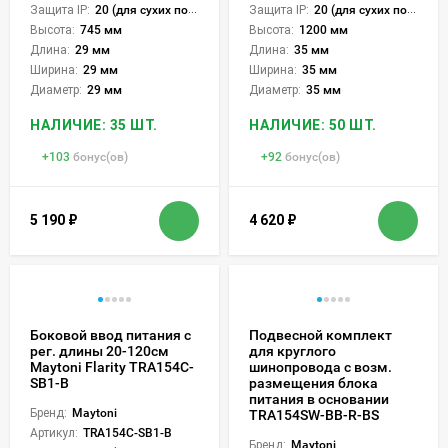
Защита IP:
20 (для сухих пом.)
Защита IP:
20 (для сухих пом.)
Высота:
745 мм
Высота:
1200 мм
Длина:
29 мм
Длина:
35 мм
Ширина:
29 мм
Ширина:
35 мм
Диаметр:
29 мм
Диаметр:
35 мм
НАЛИЧИЕ: 35 ШТ.
НАЛИЧИЕ: 50 ШТ.
+
103
бонус(ов)
+
92
бонус(ов)
5 190
₽
4 620
₽
Боковой ввод питания с
Подвесной комплект
рег. длины 20-120см
для круглого
Maytoni Flarity TRA154C-
шинопровода с возм.
SB1-B
размещения блока
питания в основании
Бренд:
Maytoni
TRA154SW-BB-R-BS
Артикул:
TRA154C-SB1-B
Бренд:
Maytoni