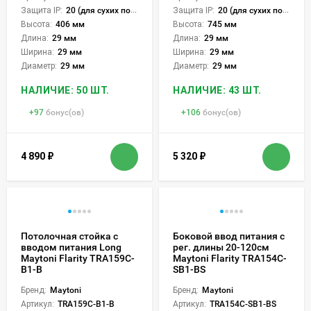
Защита IP:
20 (для сухих пом.)
Защита IP:
20 (для сухих пом.)
Высота:
406 мм
Высота:
745 мм
Длина:
29 мм
Длина:
29 мм
Ширина:
29 мм
Ширина:
29 мм
Диаметр:
29 мм
Диаметр:
29 мм
НАЛИЧИЕ: 50 ШТ.
НАЛИЧИЕ: 43 ШТ.
+
97
бонус(ов)
+
106
бонус(ов)
4 890
₽
5 320
₽
Потолочная стойка с
Боковой ввод питания с
вводом питания Long
рег. длины 20-120см
Maytoni Flarity TRA159C-
Maytoni Flarity TRA154C-
B1-B
SB1-BS
Бренд:
Maytoni
Бренд:
Maytoni
Артикул:
TRA159C-B1-B
Артикул:
TRA154C-SB1-BS