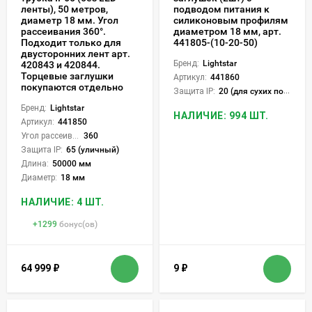
ленты), 50 метров,
подводом питания к
диаметр 18 мм. Угол
силиконовым профилям
рассеивания 360°.
диаметром 18 мм, арт.
Подходит только для
441805-(10-20-50)
двусторонних лент арт.
Бренд:
Lightstar
420843 и 420844.
Торцевые заглушки
Артикул:
441860
покупаются отдельно
Защита IP:
20 (для сухих пом.)
Бренд:
Lightstar
НАЛИЧИЕ: 994 ШТ.
Артикул:
441850
Угол рассеивания света °:
360
Защита IP:
65 (уличный)
Длина:
50000 мм
Диаметр:
18 мм
НАЛИЧИЕ: 4 ШТ.
+
1299
бонус(ов)
64 999
₽
9
₽