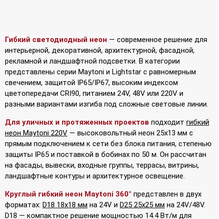
Гибкий светодиодный неон
— современное решение для
интерьерной, декоративной, архитектурной, фасадной,
рекламной и ландшафтной подсветки. В категории
представлены серии Maytoni и Lightstar с равномерным
свечением, защитой IP65/IP67, высоким индексом
цветопередачи CRI90, питанием 24V, 48V или 220V и
разными вариантами изгиба под сложные световые линии.
Для уличных и протяженных проектов
подходит
гибкий
неон Maytoni 220V
— высоковольтный неон 25x13 мм с
прямым подключением к сети без блока питания, степенью
защиты IP65 и поставкой в бобинах по 50 м. Он рассчитан
на фасады, вывески, входные группы, террасы, витрины,
ландшафтные контуры и архитектурное освещение.
Круглый гибкий неон Maytoni 360°
представлен в двух
форматах:
D18 18х18 мм
на 24V и
D25 25х25 мм
на 24V/48V.
D18 — компактное решение мощностью 14.4 Вт/м для