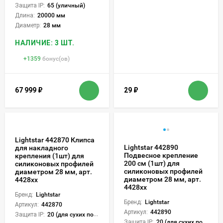
Защита IP:
65 (уличный)
Длина:
20000 мм
Диаметр:
28 мм
НАЛИЧИЕ: 3 ШТ.
+
1359
бонус(ов)
67 999
₽
29
₽
Lightstar 442870 Клипса
Lightstar 442890
для накладного
Подвесное крепление
крепления (1шт) для
200 см (1шт) для
силиконовых профилей
силиконовых профилей
диаметром 28 мм, арт.
диаметром 28 мм, арт.
4428xx
4428xx
Бренд:
Lightstar
Бренд:
Lightstar
Артикул:
442870
Артикул:
442890
Защита IP:
20 (для сухих пом.)
Защита IP:
20 (для сухих пом.)