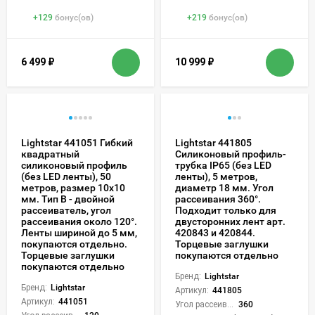
+
129
бонус(ов)
+
219
бонус(ов)
6 499
₽
10 999
₽
Lightstar 441051 Гибкий
Lightstar 441805
квадратный
Силиконовый профиль-
силиконовый профиль
трубка IP65 (без LED
(без LED ленты), 50
ленты), 5 метров,
метров, размер 10х10
диаметр 18 мм. Угол
мм. Тип В - двойной
рассеивания 360°.
рассеиватель, угол
Подходит только для
рассеивания около 120°.
двусторонних лент арт.
Ленты шириной до 5 мм,
420843 и 420844.
покупаются отдельно.
Торцевые заглушки
Торцевые заглушки
покупаются отдельно
покупаются отдельно
Бренд:
Lightstar
Бренд:
Lightstar
Артикул:
441805
Артикул:
441051
Угол рассеивания света °:
360