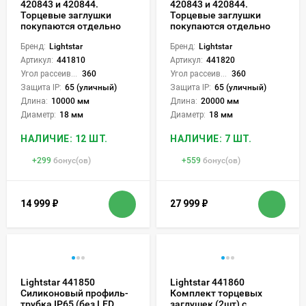
420843 и 420844.
420843 и 420844.
Торцевые заглушки
Торцевые заглушки
покупаются отдельно
покупаются отдельно
Бренд:
Lightstar
Бренд:
Lightstar
Артикул:
441810
Артикул:
441820
Угол рассеивания света °:
360
Угол рассеивания света °:
360
Защита IP:
65 (уличный)
Защита IP:
65 (уличный)
Длина:
10000 мм
Длина:
20000 мм
Диаметр:
18 мм
Диаметр:
18 мм
НАЛИЧИЕ: 12 ШТ.
НАЛИЧИЕ: 7 ШТ.
+
299
бонус(ов)
+
559
бонус(ов)
14 999
₽
27 999
₽
Lightstar 441850
Lightstar 441860
Силиконовый профиль-
Комплект торцевых
трубка IP65 (без LED
заглушек (2шт) с