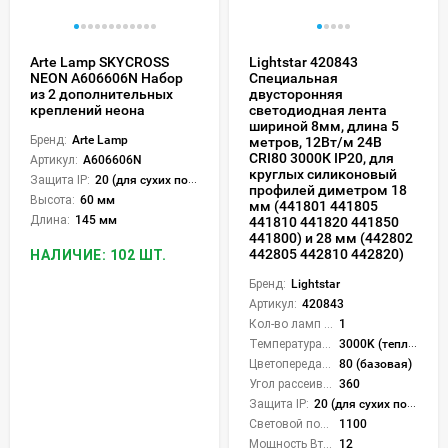
Arte Lamp SKYCROSS
Lightstar 420843
NEON A606606N Набор
Специальная
из 2 дополнительных
двусторонняя
креплений неона
светодиодная лента
шириной 8мм, длина 5
Бренд:
Arte Lamp
метров, 12Вт/м 24В
CRI80 3000К IP20, для
Артикул:
A606606N
круглых силиконовый
Защита IP:
20 (для сухих пом.)
профилей диметром 18
Высота:
60 мм
мм (441801 441805
Длина:
145 мм
441810 441820 441850
441800) и 28 мм (442802
442805 442810 442820)
НАЛИЧИЕ: 102 ШТ.
Бренд:
Lightstar
Артикул:
420843
Кол-во ламп или LED:
1
Температура света:
3000K (теплый)
Цветопередача (CRI):
80 (базовая)
Угол рассеивания света °:
360
Защита IP:
20 (для сухих пом.)
Световой поток Лм/м:
1100
Мощность Вт/м:
12