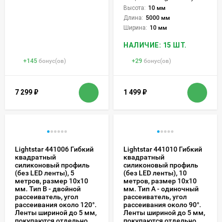
Высота:
10 мм
Длина:
5000 мм
Ширина:
10 мм
НАЛИЧИЕ: 15 ШТ.
+
145
бонус(ов)
+
29
бонус(ов)
7 299
₽
1 499
₽
Lightstar 441006 Гибкий
Lightstar 441010 Гибкий
квадратный
квадратный
силиконовый профиль
силиконовый профиль
(без LED ленты), 5
(без LED ленты), 10
метров, размер 10х10
метров, размер 10х10
мм. Тип В - двойной
мм. Тип A - одиночный
рассеиватель, угол
рассеиватель, угол
рассеивания около 120°.
рассеивания около 90°.
Ленты шириной до 5 мм,
Ленты шириной до 5 мм,
покупаются отдельно.
покупаются отдельно.