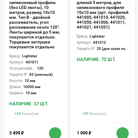
силиконовый профиль
длиной 5 метров, для
(без LED ленты), 10
силиконового профиля
метров, размер 10х10
10x10 мм (арт. профилей
мм. Тип В - двойной
441005, 441010, 441020,
рассеиватель, угол
441050, 441006, 441011,
рассеивания около 120°.
441021, 441051)
Ленты шириной до 5 мм,
Бренд:
Lightstar
покупаются отдельно.
Торцевые заглушки
Артикул:
441012
покупаются отдельно
Защита IP:
20 (для сухих пом.)
Бренд:
Lightstar
НАЛИЧИЕ: 72 ШТ.
Артикул:
441011
Угол рассеивания света °:
120
Защита IP:
65 (уличный)
Высота:
10 мм
Длина:
10000 мм
Ширина:
10 мм
НАЛИЧИЕ: 27 ШТ.
+
69
бонус(ов)
+
39
бонус(ов)
3 499
₽
1 999
₽