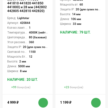
441810 441820 441850
Мощность вт:
60
441800) и 28 мм (442802
Защита IP:
20 (для сухих пом.)
442805 442810 442820)
Высота:
14 мм
Бренд:
Lightstar
Длина:
106 мм
Артикул:
420844
Ширина:
33 мм
Кол-во ламп или LED:
1
НАЛИЧИЕ: 79 ШТ.
Температура света:
4000K (нейтральный)
Цветопередача (CRI):
80 (базовая)
Угол рассеивания света °:
360
Защита IP:
20 (для сухих пом.)
Световой поток Лм/м:
1100
Мощность Вт/м:
12
Высота:
2 мм
Длина:
5000 мм
Ширина:
8 мм
НАЛИЧИЕ: 20 ШТ.
+
99
бонус(ов)
+
23
бонус(ов)
4 999
₽
1 199
₽