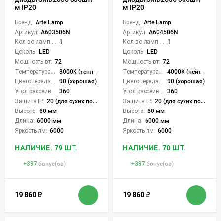
м IP20
м IP20
Бренд:
Arte Lamp
Бренд:
Arte Lamp
Артикул:
A603506N
Артикул:
A604506N
Кол-во ламп или LED:
1
Кол-во ламп или LED:
1
Цоколь:
LED
Цоколь:
LED
Мощность вт:
72
Мощность вт:
72
Температура света:
3000K (теплый)
Температура света:
4000K (нейтральный)
Цветопередача (CRI):
90 (хорошая)
Цветопередача (CRI):
90 (хорошая)
Угол рассеивания света °:
360
Угол рассеивания света °:
360
Защита IP:
20 (для сухих пом.)
Защита IP:
20 (для сухих пом.)
Высота:
60 мм
Высота:
60 мм
Длина:
6000 мм
Длина:
6000 мм
Яркость лм:
6000
Яркость лм:
6000
НАЛИЧИЕ: 79 ШТ.
НАЛИЧИЕ: 70 ШТ.
+
397
бонус(ов)
+
397
бонус(ов)
19 860
₽
19 860
₽