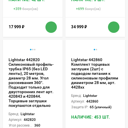
+
359
бонус(ов)
+
699
бонус(ов)
17 999
₽
34 999
₽
Lightstar 442820
Lightstar 442860
Силиконовый профиль-
Комплект торцевых
трубка IP65 (без LED
заглушек (2шт) с
ленты), 20 метров,
подводом питания к
диаметр 28 мм. Угол
силиконовым профилям
рассеивания 360°.
диаметром 28 мм, арт.
Подходит только для
4428xx
двусторонних лент арт.
Бренд:
Lightstar
420843 и 420844.
Торцевые заглушки
Артикул:
442860
покупаются отдельно
Защита IP:
65 (уличный)
Бренд:
Lightstar
НАЛИЧИЕ: 453 ШТ.
Артикул:
442820
Угол рассеивания света °:
360