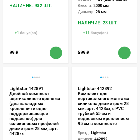
НАЛИЧИЕ: 932 ШТ.
Высота:
2000 мм
Диаметр:
28 мм
НАЛИЧИЕ: 23 ШТ.
+
1
бонус(ов)
+
11
бонус(ов)
99
₽
599
₽
Lightstar 442891
Lightstar 442892
Двойной комплект
Комплект для
вертикального крепежа
вертикального монтажа
(два накладных
силикона диаметром 28
крепления и одно
мм, арт. 4428xx, с PVC
поддерживающее
трубкой 55 см и
подвесное) для
подвесным креплением
силиконовых профилей
95 см в комплекте
диаметром 28 мм, арт.
Бренд:
Lightstar
4428xx
Артикул:
442892