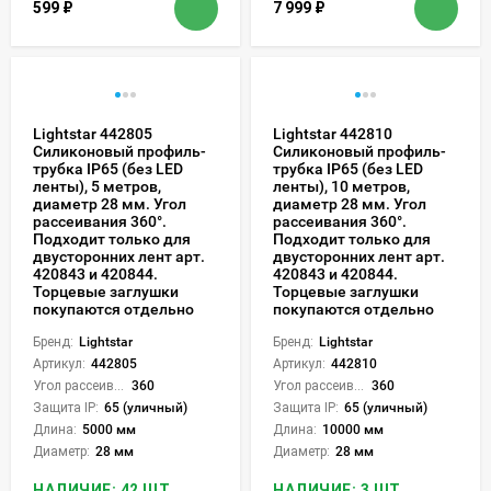
599
₽
7 999
₽
Lightstar 442805
Lightstar 442810
Силиконовый профиль-
Силиконовый профиль-
трубка IP65 (без LED
трубка IP65 (без LED
ленты), 5 метров,
ленты), 10 метров,
диаметр 28 мм. Угол
диаметр 28 мм. Угол
рассеивания 360°.
рассеивания 360°.
Подходит только для
Подходит только для
двусторонних лент арт.
двусторонних лент арт.
420843 и 420844.
420843 и 420844.
Торцевые заглушки
Торцевые заглушки
покупаются отдельно
покупаются отдельно
Бренд:
Lightstar
Бренд:
Lightstar
Артикул:
442805
Артикул:
442810
Угол рассеивания света °:
360
Угол рассеивания света °:
360
Защита IP:
65 (уличный)
Защита IP:
65 (уличный)
Длина:
5000 мм
Длина:
10000 мм
Диаметр:
28 мм
Диаметр:
28 мм
НАЛИЧИЕ: 42 ШТ.
НАЛИЧИЕ: 3 ШТ.