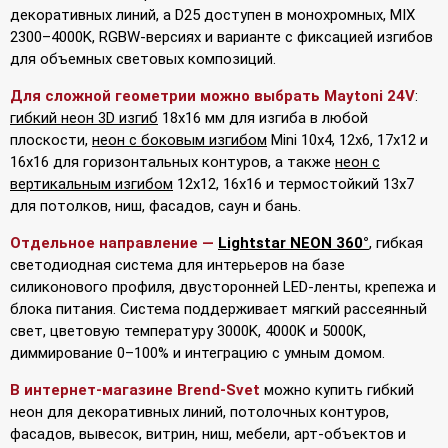
декоративных линий, а D25 доступен в монохромных, MIX
2300–4000K, RGBW-версиях и варианте с фиксацией изгибов
для объемных световых композиций.
Для сложной геометрии можно выбрать Maytoni 24V
:
гибкий неон 3D изгиб
18x16 мм для изгиба в любой
плоскости,
неон с боковым изгибом
Mini 10x4, 12x6, 17x12 и
16x16 для горизонтальных контуров, а также
неон с
вертикальным изгибом
12x12, 16x16 и термостойкий 13x7
для потолков, ниш, фасадов, саун и бань.
Отдельное направление —
Lightstar NEON 360°
, гибкая
светодиодная система для интерьеров на базе
силиконового профиля, двусторонней LED-ленты, крепежа и
блока питания. Система поддерживает мягкий рассеянный
свет, цветовую температуру 3000K, 4000K и 5000K,
диммирование 0–100% и интеграцию с умным домом.
В интернет-магазине Brend-Svet
можно купить гибкий
неон для декоративных линий, потолочных контуров,
фасадов, вывесок, витрин, ниш, мебели, арт-объектов и