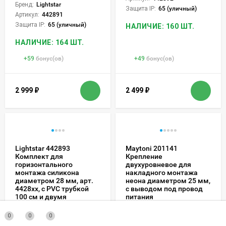
Бренд:
Lightstar
Защита IP:
65 (уличный)
Артикул:
442891
Защита IP:
65 (уличный)
НАЛИЧИЕ: 160 ШТ.
НАЛИЧИЕ: 164 ШТ.
+
59
бонус(ов)
+
49
бонус(ов)
2 999
₽
2 499
₽
Lightstar 442893
Maytoni 201141
Комплект для
Крепление
горизонтального
двухуровневое для
монтажа силикона
накладного монтажа
диаметром 28 мм, арт.
неона диаметром 25 мм,
4428xx, с PVC трубкой
с выводом под провод
100 см и двумя
питания
подвесными
Бренд:
Maytoni
креплениями с тросом
0
0
0
95 см в комплекте
Артикул:
201141