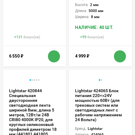
Высота:
2 мм
Длина:
5000 мм
Ширина:
8 мм
НАЛИЧИЕ: 40 ШТ.
+
131
бонус(ов)
+
99
бонус(ов)
6 550
₽
4 999
₽
Lightstar 420844
Lightstar 424065 Блок
Специальная
питания 220=>24V
двусторонняя
мощностью 60Вт (для
светодиодная лента
трековых систем или
шириной 8мм, длина 5
светодиодных лент с
метров, 12Вт/м 24В
рабочим напряжением
CRI80 4000К IP20, для
24 Вольта)
круглых силиконовый
Бренд:
Lightstar
профилей диметром 18
мм (441801 441805
Артикул:
424065