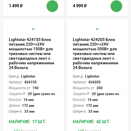
1 499
₽
4 999
₽
Lightstar 424155 Блок
Lightstar 424205 Блок
питания 220=>24V
питания 220=>24V
мощностью 150Вт для
мощностью 200Вт для
трековых систем или
трековых систем или
светодиодных лент с
светодиодных лент с
рабочим напряжением
рабочим напряжением
24 Вольта
24 Вольта
Бренд:
Lightstar
Бренд:
Lightstar
Артикул:
424155
Артикул:
424205
Мощность вт:
150
Мощность вт:
200
Защита IP:
20 (для сухих пом.)
Защита IP:
20 (для сухих пом.)
Высота:
14 мм
Высота:
14 мм
Длина:
172 мм
Длина:
172 мм
Ширина:
33 мм
Ширина:
33 мм
НАЛИЧИЕ: 17 ШТ.
НАЛИЧИЕ: 42 ШТ.
+
37
бонус(ов)
+
39
бонус(ов)