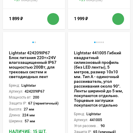
1 899
₽
1 999
₽
Lightstar 424209IP67
Lightstar 441005 Гибкий
Блок питания 220=>24V
квадратный
влагозащищенный IP67
силиконовый профиль
мощностью 200Вт, для
(без LED ленты), 5
трековых систем и
метров, размер 10х10
светодиодных лент
мм. Тип A - одиночный
рассеиватель, угол
Бренд:
Lightstar
рассеивания около 90°.
Ленты шириной до 5 мм,
Артикул:
424209IP67
покупаются отдельно.
Мощность вт:
200
Торцевые заглушки
Защита IP:
67 (герметичный)
покупаются отдельно
Высота:
27 мм
Бренд:
Lightstar
Длина:
224 мм
Артикул:
441005
Ширина:
57 мм
Угол рассеивания света °:
90
НАЛИЧИЕ: 15 ШТ.
Защита IP:
65 (уличный)