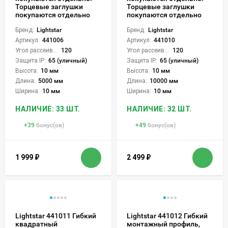
Торцевые заглушки
Торцевые заглушки
покупаются отдельно
покупаются отдельно
Бренд:
Lightstar
Бренд:
Lightstar
Артикул:
441006
Артикул:
441010
Угол рассеивания света °:
120
Угол рассеивания света °:
120
Защита IP:
65 (уличный)
Защита IP:
65 (уличный)
Высота:
10 мм
Высота:
10 мм
Длина:
5000 мм
Длина:
10000 мм
Ширина:
10 мм
Ширина:
10 мм
НАЛИЧИЕ: 33 ШТ.
НАЛИЧИЕ: 32 ШТ.
+
39
бонус(ов)
+
49
бонус(ов)
1 999
₽
2 499
₽
Lightstar 441011 Гибкий
Lightstar 441012 Гибкий
квадратный
монтажный профиль,