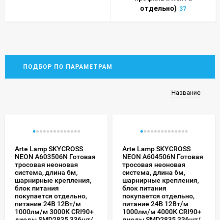
отдельно)
37
ПОДБОР ПО ПАРАМЕТРАМ
Название
Arte Lamp SKYCROSS
Arte Lamp SKYCROSS
NEON A603506N Готовая
NEON A604506N Готовая
тросовая неоновая
тросовая неоновая
система, длина 6м,
система, длина 6м,
шарнирные крепления,
шарнирные крепления,
блок питания
блок питания
покупается отдельно,
покупается отдельно,
питание 24В 12Вт/м
питание 24В 12Вт/м
1000лм/м 3000К CRI90+
1000лм/м 4000К CRI90+
диоды SMD2835 336шт/
диоды SMD2835 336шт/