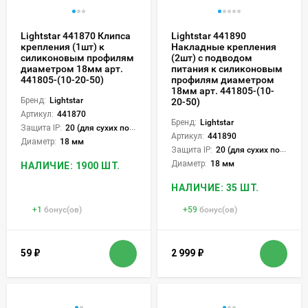
Lightstar 441870 Клипса
Lightstar 441890
крепления (1шт) к
Накладные крепления
силиконовым профилям
(2шт) с подводом
диаметром 18мм арт.
питания к силиконовым
441805-(10-20-50)
профилям диаметром
18мм арт. 441805-(10-
Бренд:
Lightstar
20-50)
Артикул:
441870
Бренд:
Lightstar
Защита IP:
20 (для сухих пом.)
Артикул:
441890
Диаметр:
18 мм
Защита IP:
20 (для сухих пом.)
Диаметр:
18 мм
НАЛИЧИЕ: 1900 ШТ.
НАЛИЧИЕ: 35 ШТ.
+
1
бонус(ов)
+
59
бонус(ов)
59
₽
2 999
₽