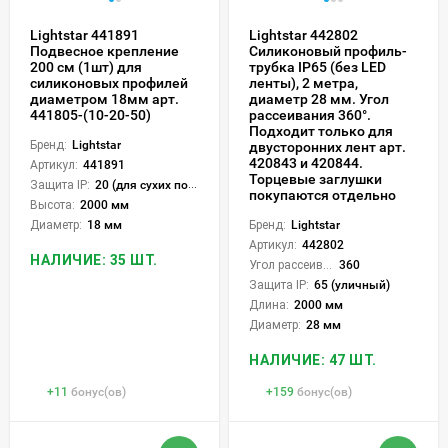
Lightstar 441891
Lightstar 442802
Подвесное крепление
Силиконовый профиль-
200 см (1шт) для
трубка IP65 (без LED
силиконовых профилей
ленты), 2 метра,
диаметром 18мм арт.
диаметр 28 мм. Угол
441805-(10-20-50)
рассеивания 360°.
Подходит только для
Бренд:
Lightstar
двусторонних лент арт.
420843 и 420844.
Артикул:
441891
Торцевые заглушки
Защита IP:
20 (для сухих пом.)
покупаются отдельно
Высота:
2000 мм
Диаметр:
18 мм
Бренд:
Lightstar
Артикул:
442802
НАЛИЧИЕ: 35 ШТ.
Угол рассеивания света °:
360
Защита IP:
65 (уличный)
Длина:
2000 мм
Диаметр:
28 мм
НАЛИЧИЕ: 47 ШТ.
+
11
бонус(ов)
+
159
бонус(ов)