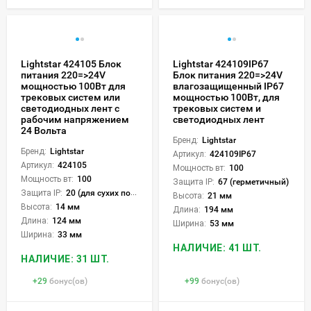
Lightstar 424105 Блок
Lightstar 424109IP67
питания 220=>24V
Блок питания 220=>24V
мощностью 100Вт для
влагозащищенный IP67
трековых систем или
мощностью 100Вт, для
светодиодных лент с
трековых систем и
рабочим напряжением
светодиодных лент
24 Вольта
Бренд:
Lightstar
Бренд:
Lightstar
Артикул:
424109IP67
Артикул:
424105
Мощность вт:
100
Мощность вт:
100
Защита IP:
67 (герметичный)
Защита IP:
20 (для сухих пом.)
Высота:
21 мм
Высота:
14 мм
Длина:
194 мм
Длина:
124 мм
Ширина:
53 мм
Ширина:
33 мм
НАЛИЧИЕ: 41 ШТ.
НАЛИЧИЕ: 31 ШТ.
+
29
бонус(ов)
+
99
бонус(ов)