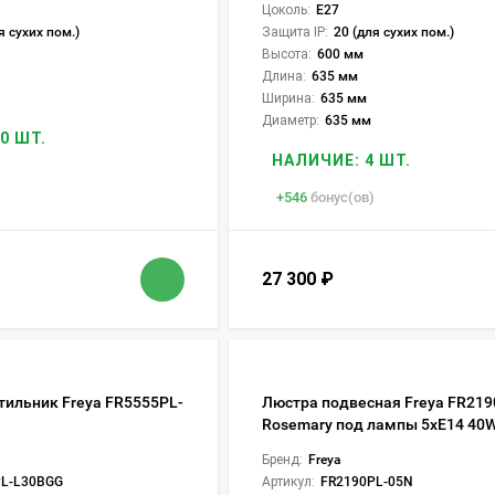
Цоколь:
E27
я сухих пом.)
Защита IP:
20 (для сухих пом.)
Высота:
600 мм
Длина:
635 мм
Ширина:
635 мм
Диаметр:
635 мм
0 ШТ.
НАЛИЧИЕ: 4 ШТ.
+
546
бонус(ов)
27 300
₽
тильник Freya FR5555PL-
Люстра подвесная Freya FR21
Rosemary под лампы 5xE14 40
Бренд:
Freya
PL-L30BGG
Артикул:
FR2190PL-05N