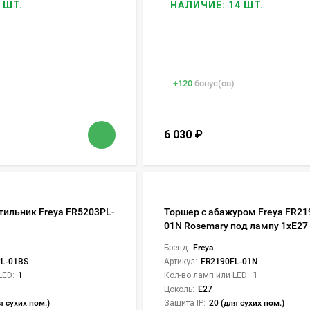
 ШТ.
НАЛИЧИЕ: 14 ШТ.
+
120
бонус(ов)
6 030
₽
тильник Freya FR5203PL-
Торшер с абажуром Freya FR21
01N Rosemary под лампу 1xE27
Бренд:
Freya
L-01BS
Артикул:
FR2190FL-01N
LED:
1
Кол-во ламп или LED:
1
Цоколь:
E27
я сухих пом.)
Защита IP:
20 (для сухих пом.)