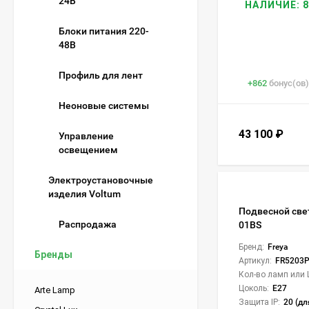
24В
НАЛИЧИЕ: 8
Блоки питания 220-
48В
Профиль для лент
+
862
бонус(ов)
Неоновые системы
43 100
₽
Управление
освещением
Электроустановочные
изделия Voltum
Подвесной све
Распродажа
01BS
Бренд:
Freya
Бренды
Артикул:
FR5203P
Кол-во ламп или 
Цоколь:
E27
Arte Lamp
Защита IP:
20 (дл