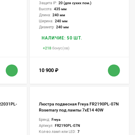
Защита IP:
20 (для сухих пом.)
Высота:
435 мм
Длина:
240 мм
Ширина:
240 мм
Диаметр:
240 мм
НАЛИЧИЕ: 50 ШТ.
+
218
бонус(ов)
10 900
₽
R2031PL-
Люстра подвесная Freya FR2190PL-07N
Rosemary под лампы 7xE14 40W
Бренд:
Freya
Артикул:
FR2190PL-07N
Кол-во ламп или LED:
7