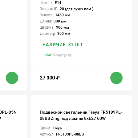
Цоколь:
E14
Защита IP:
20 (для сухих пом.)
Высота:
1460 мм
Длина:
900 мм
Ширина:
900 мм
Диаметр:
900 мм
НАЛИЧИЕ: 32 ШТ.
+
546
бонус(ов)
27 300
₽
90PL-05N
Подвесной светильник Freya FR5199PL-
W
08BS Zing под лампы 8xE27 60W
Бренд:
Freya
Артикул:
FR5199PL-08BS