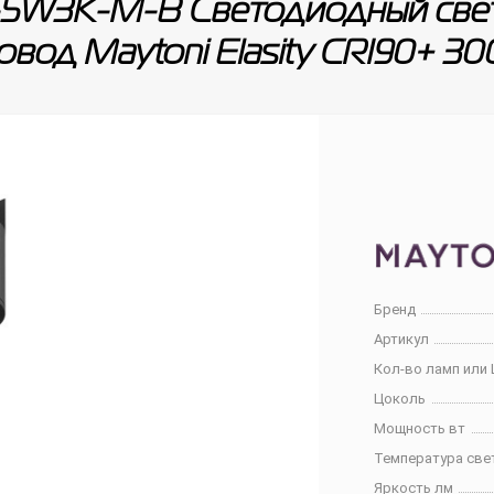
-5W3K-M-B Светодиодный свет
вод Maytoni Elasity CRI90+ 3
Бренд
Артикул
Кол-во ламп или 
Цоколь
Мощность вт
Температура све
Яркость лм