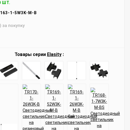
0 ШТ.
163-1-5W3K-M-B
) за покупку
Товары серии
Elasity
: