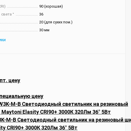
RI)
90 (хорошая)
 света °
36
20 (для сухих пом.)
30 мм
ИКИ
пт. цену
пециальную цену
3K-M-B Светодиодный светильник на резиновый ш
ity CRI90+ 3000К 320Лм 36° 5Вт