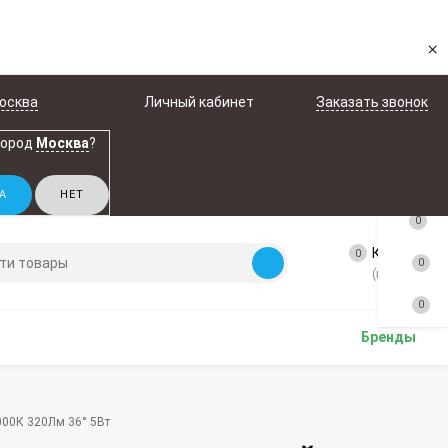
×
осква
Личный кабинет
Заказать звонок
город
Москва
?
0
Корзина
0
0
(пусто)
0
Бренды
000К 320Лм 36° 5Вт