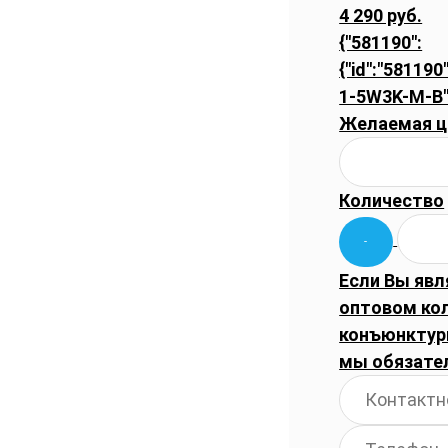
4 290 руб.
{"581190":
{"id":"581190"
1-5W3K-M-B"
Желаемая ц
Количество
Если Вы явл
оптовом ко
конъюнктуры
мы обязате