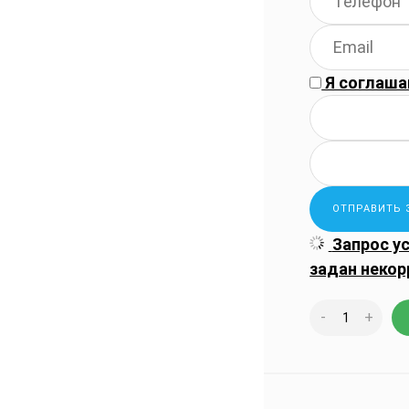
Я соглаша
Запрос у
задан некор
-
+