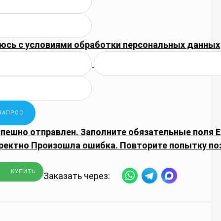
юсь с
условиями обработки
персональных данных
спешно отправлен.
Заполните обязательные поля
E
ректно
Произошла ошибка. Повторите попытку по
КУПИТЬ
Заказать через: