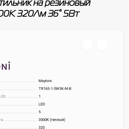
ильник на резиновый
000К 320Лм 36° 5Вт
Maytoni
TR163-1-5W3K-M-B
LED
1
LED
5
та
3000K (теплый)
320