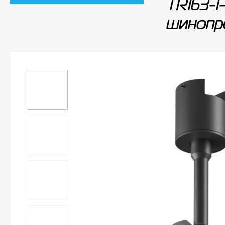
TR163-1
шинопро