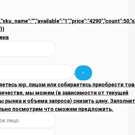
,"sku_name":"","available":"1","price":"4290","count":50,
}}
ена
яетесь юр. лицом или собираетесь приобрести тов
личестве, мы можем (в зависимости от текущей
 рынка и объема запроса) снизить цену. Заполнит
льно посмотрим что сможем предложить.