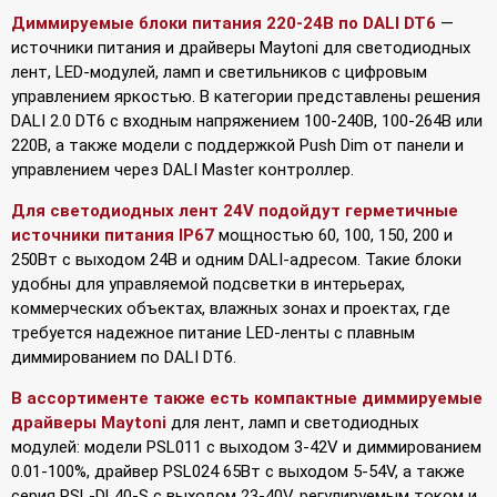
Диммируемые блоки питания 220-24В по DALI DT6
—
источники питания и драйверы Maytoni для светодиодных
лент, LED-модулей, ламп и светильников с цифровым
управлением яркостью. В категории представлены решения
DALI 2.0 DT6 с входным напряжением 100-240В, 100-264В или
220В, а также модели с поддержкой Push Dim от панели и
управлением через DALI Master контроллер.
Для светодиодных лент 24V подойдут герметичные
источники питания IP67
мощностью 60, 100, 150, 200 и
250Вт с выходом 24В и одним DALI-адресом. Такие блоки
удобны для управляемой подсветки в интерьерах,
коммерческих объектах, влажных зонах и проектах, где
требуется надежное питание LED-ленты с плавным
диммированием по DALI DT6.
В ассортименте также есть компактные диммируемые
драйверы Maytoni
для лент, ламп и светодиодных
модулей: модели PSL011 с выходом 3-42V и диммированием
0.01-100%, драйвер PSL024 65Вт с выходом 5-54V, а также
серия PSL-DL40-S с выходом 23-40V, регулируемым током и