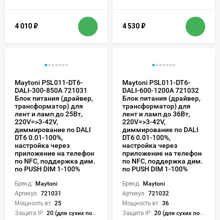
4 010
₽
4 530
₽
Maytoni PSL011-DT6-
Maytoni PSL011-DT6-
DALI-300-850A 721031
DALI-600-1200A 721032
Блок питания (драйвер,
Блок питания (драйвер,
трансформатор) для
трансформатор) для
лент и ламп до 25Вт,
лент и ламп до 36Вт,
220V=>3-42V,
220V=>3-42V,
диммирование по DALI
диммирование по DALI
DT6 0.01-100%,
DT6 0.01-100%,
настройка через
настройка через
приложение на телефон
приложение на телефон
по NFC, поддержка дим.
по NFC, поддержка дим.
по PUSH DIM 1-100%
по PUSH DIM 1-100%
Бренд:
Maytoni
Бренд:
Maytoni
Артикул:
721031
Артикул:
721032
Мощность вт:
25
Мощность вт:
36
Защита IP:
20 (для сухих пом.)
Защита IP:
20 (для сухих пом.)