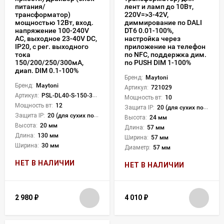
питания/
лент и ламп до 10Вт,
трансформатор)
220V=>3-42V,
мощностью 12Вт, вход.
диммирование по DALI
напряжение 100-240V
DT6 0.01-100%,
АC, выходное 23-40V DC,
настройка через
IP20, с рег. выходного
приложение на телефон
тока
по NFC, поддержка дим.
150/200/250/300мА,
по PUSH DIM 1-100%
диап. DIM 0.1-100%
Бренд:
Maytoni
Бренд:
Maytoni
Артикул:
721029
Артикул:
PSL-DL40-S-150-300mA
Мощность вт:
10
Мощность вт:
12
Защита IP:
20 (для сухих пом.)
Защита IP:
20 (для сухих пом.)
Высота:
24 мм
Высота:
20 мм
Длина:
57 мм
Длина:
130 мм
Ширина:
57 мм
Ширина:
30 мм
Диаметр:
57 мм
НЕТ В НАЛИЧИИ
НЕТ В НАЛИЧИИ
2 980
₽
4 010
₽