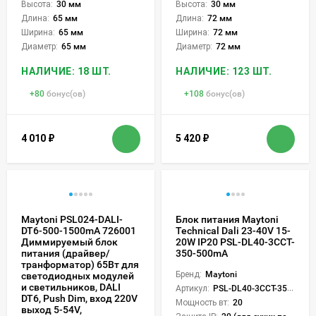
Высота:
30 мм
Высота:
30 мм
Длина:
65 мм
Длина:
72 мм
Ширина:
65 мм
Ширина:
72 мм
Диаметр:
65 мм
Диаметр:
72 мм
НАЛИЧИЕ: 18 ШТ.
НАЛИЧИЕ: 123 ШТ.
+
80
бонус(ов)
+
108
бонус(ов)
4 010
₽
5 420
₽
Maytoni PSL024-DALI-
Блок питания Maytoni
DT6-500-1500mA 726001
Technical Dali 23-40V 15-
Диммируемый блок
20W IP20 PSL-DL40-3CCT-
питания (драйвер/
350-500mA
транформатор) 65Вт для
Бренд:
Maytoni
светодиодных модулей
и светильников, DALI
Артикул:
PSL-DL40-3CCT-350-500mA
DT6, Push Dim, вход 220V
Мощность вт:
20
выход 5-54V,