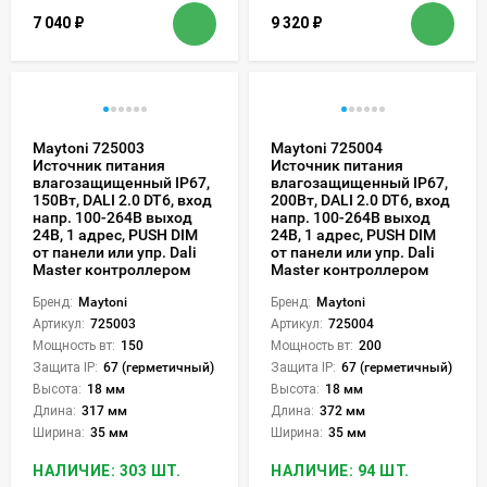
7 040
₽
9 320
₽
Maytoni 725003
Maytoni 725004
Источник питания
Источник питания
влагозащищенный IP67,
влагозащищенный IP67,
150Вт, DALI 2.0 DT6, вход
200Вт, DALI 2.0 DT6, вход
напр. 100-264В выход
напр. 100-264В выход
24В, 1 адрес, PUSH DIM
24В, 1 адрес, PUSH DIM
от панели или упр. Dali
от панели или упр. Dali
Master контроллером
Master контроллером
Бренд:
Maytoni
Бренд:
Maytoni
Артикул:
725003
Артикул:
725004
Мощность вт:
150
Мощность вт:
200
Защита IP:
67 (герметичный)
Защита IP:
67 (герметичный)
Высота:
18 мм
Высота:
18 мм
Длина:
317 мм
Длина:
372 мм
Ширина:
35 мм
Ширина:
35 мм
НАЛИЧИЕ: 303 ШТ.
НАЛИЧИЕ: 94 ШТ.