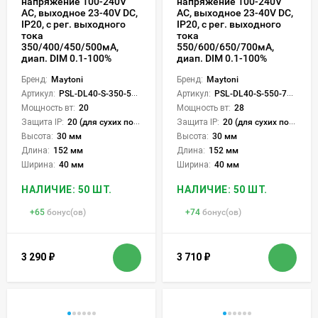
напряжение 100-240V
напряжение 100-240V
АC, выходное 23-40V DC,
АC, выходное 23-40V DC,
IP20, с рег. выходного
IP20, с рег. выходного
тока
тока
350/400/450/500мА,
550/600/650/700мА,
диап. DIM 0.1-100%
диап. DIM 0.1-100%
Бренд:
Maytoni
Бренд:
Maytoni
Артикул:
PSL-DL40-S-350-500mA
Артикул:
PSL-DL40-S-550-700mA
Мощность вт:
20
Мощность вт:
28
Защита IP:
20 (для сухих пом.)
Защита IP:
20 (для сухих пом.)
Высота:
30 мм
Высота:
30 мм
Длина:
152 мм
Длина:
152 мм
Ширина:
40 мм
Ширина:
40 мм
НАЛИЧИЕ: 50 ШТ.
НАЛИЧИЕ: 50 ШТ.
+
65
бонус(ов)
+
74
бонус(ов)
3 290
₽
3 710
₽