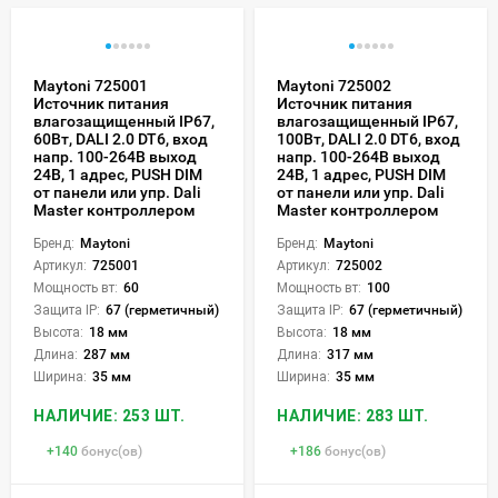
Maytoni 725001
Maytoni 725002
Источник питания
Источник питания
влагозащищенный IP67,
влагозащищенный IP67,
60Вт, DALI 2.0 DT6, вход
100Вт, DALI 2.0 DT6, вход
напр. 100-264В выход
напр. 100-264В выход
24В, 1 адрес, PUSH DIM
24В, 1 адрес, PUSH DIM
от панели или упр. Dali
от панели или упр. Dali
Master контроллером
Master контроллером
Бренд:
Maytoni
Бренд:
Maytoni
Артикул:
725001
Артикул:
725002
Мощность вт:
60
Мощность вт:
100
Защита IP:
67 (герметичный)
Защита IP:
67 (герметичный)
Высота:
18 мм
Высота:
18 мм
Длина:
287 мм
Длина:
317 мм
Ширина:
35 мм
Ширина:
35 мм
НАЛИЧИЕ: 253 ШТ.
НАЛИЧИЕ: 283 ШТ.
+
140
бонус(ов)
+
186
бонус(ов)