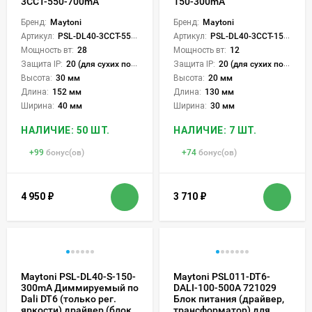
3CCT-550-700mA
150-300mA
Бренд:
Maytoni
Бренд:
Maytoni
Артикул:
PSL-DL40-3CCT-550-700mA
Артикул:
PSL-DL40-3CCT-150-300mA
Мощность вт:
28
Мощность вт:
12
Защита IP:
20 (для сухих пом.)
Защита IP:
20 (для сухих пом.)
Высота:
30 мм
Высота:
20 мм
Длина:
152 мм
Длина:
130 мм
Ширина:
40 мм
Ширина:
30 мм
НАЛИЧИЕ: 50 ШТ.
НАЛИЧИЕ: 7 ШТ.
+
99
бонус(ов)
+
74
бонус(ов)
4 950
₽
3 710
₽
Maytoni PSL-DL40-S-150-
Maytoni PSL011-DT6-
300mA Диммируемый по
DALI-100-500A 721029
Dali DT6 (только рег.
Блок питания (драйвер,
яркости) драйвер (блок
трансформатор) для