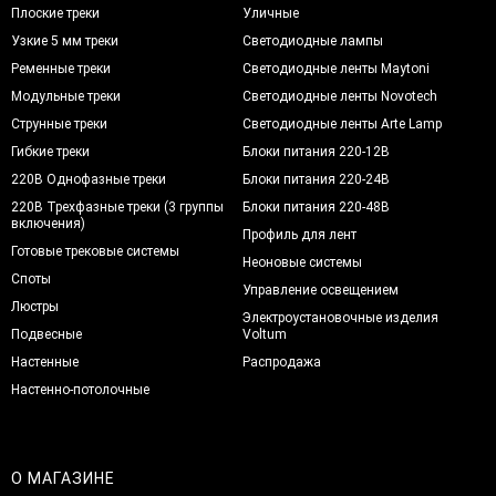
Плоские треки
Уличные
Узкие 5 мм треки
Светодиодные лампы
Ременные треки
Светодиодные ленты Maytoni
Модульные треки
Светодиодные ленты Novotech
Струнные треки
Светодиодные ленты Arte Lamp
Гибкие треки
Блоки питания 220-12В
220В Однофазные треки
Блоки питания 220-24В
220В Трехфазные треки (3 группы
Блоки питания 220-48В
включения)
Профиль для лент
Готовые трековые системы
Неоновые системы
Споты
Управление освещением
Люстры
Электроустановочные изделия
Подвесные
Voltum
Настенные
Распродажа
Настенно-потолочные
О МАГАЗИНЕ