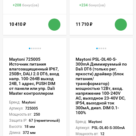
+
208
бонус(ов)
+
234
бонус(ов)
10 410
₽
11 710
₽
Maytoni 725005
Maytoni PSL-DL40-S-
Источник питания
300mA Диммируемый по
влагозащищенный IP67,
Dali DT6 (только рег.
250Вт, DALI 2.0 DT6, вход
яркости) драйвер (блок
напр. 100-264В выход
питания/
24В, 1 адрес, PUSH DIM
трансформатор)
от панели или упр. Dali
мощностью 12Вт, вход.
Master контроллером
напряжение 100-240V
АC, выходное 23-40V DC,
Бренд:
Maytoni
IP54, выходной ток
300мА, диап. DIM 0.1-
Артикул:
725005
100%
Мощность вт:
250
Защита IP:
67 (герметичный)
Бренд:
Maytoni
Высота:
18 мм
Артикул:
PSL-DL40-S-300mA
Длина:
372 мм
Мощность вт:
12