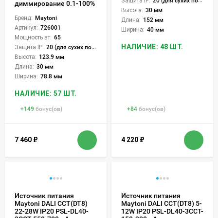
Защита IP:
20 (для сухих пом.)
диммирование 0.1-100%
Высота:
30 мм
Бренд:
Maytoni
Длина:
152 мм
Артикул:
726001
Ширина:
40 мм
Мощность вт:
65
НАЛИЧИЕ: 48 ШТ.
Защита IP:
20 (для сухих пом.)
Высота:
123.9 мм
Длина:
30 мм
Ширина:
78.8 мм
НАЛИЧИЕ: 57 ШТ.
+
149
бонус(ов)
+
84
бонус(ов)
7 460
₽
4 220
₽
Источник питания
Источник питания
Maytoni DALI CCT(DT8)
Maytoni DALI CCT(DT8) 5-
22-28W IP20 PSL-DL40-
12W IP20 PSL-DL40-3CCT-