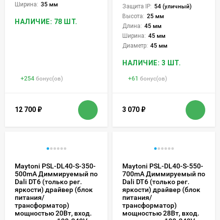
Ширина:
35 мм
Защита IP:
54 (уличный)
Высота:
25 мм
НАЛИЧИЕ: 78 ШТ.
Длина:
45 мм
Ширина:
45 мм
Диаметр:
45 мм
НАЛИЧИЕ: 3 ШТ.
+
254
бонус(ов)
+
61
бонус(ов)
12 700
₽
3 070
₽
Maytoni PSL-DL40-S-350-
Maytoni PSL-DL40-S-550-
500mA Диммируемый по
700mA Диммируемый по
Dali DT6 (только рег.
Dali DT6 (только рег.
яркости) драйвер (блок
яркости) драйвер (блок
питания/
питания/
трансформатор)
трансформатор)
мощностью 20Вт, вход.
мощностью 28Вт, вход.