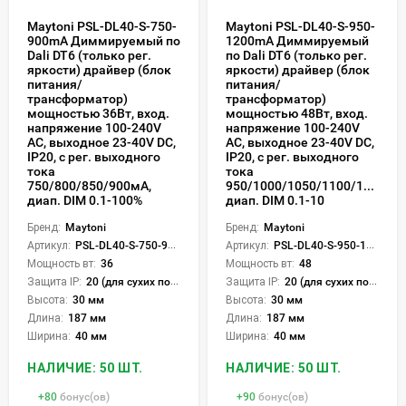
Maytoni PSL-DL40-S-750-
Maytoni PSL-DL40-S-950-
900mA Диммируемый по
1200mA Диммируемый
Dali DT6 (только рег.
по Dali DT6 (только рег.
яркости) драйвер (блок
яркости) драйвер (блок
питания/
питания/
трансформатор)
трансформатор)
мощностью 36Вт, вход.
мощностью 48Вт, вход.
напряжение 100-240V
напряжение 100-240V
АC, выходное 23-40V DC,
АC, выходное 23-40V DC,
IP20, с рег. выходного
IP20, с рег. выходного
тока
тока
750/800/850/900мА,
950/1000/1050/1100/1150/12
диап. DIM 0.1-100%
диап. DIM 0.1-10
Бренд:
Maytoni
Бренд:
Maytoni
Артикул:
PSL-DL40-S-750-900mA
Артикул:
PSL-DL40-S-950-1200mA
Мощность вт:
36
Мощность вт:
48
Защита IP:
20 (для сухих пом.)
Защита IP:
20 (для сухих пом.)
Высота:
30 мм
Высота:
30 мм
Длина:
187 мм
Длина:
187 мм
Ширина:
40 мм
Ширина:
40 мм
НАЛИЧИЕ: 50 ШТ.
НАЛИЧИЕ: 50 ШТ.
+
80
бонус(ов)
+
90
бонус(ов)