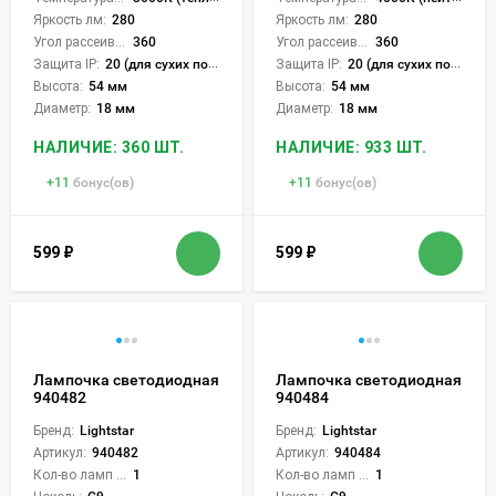
Яркость лм:
280
Яркость лм:
280
Угол рассеивания света °:
360
Угол рассеивания света °:
360
Защита IP:
20 (для сухих пом.)
Защита IP:
20 (для сухих пом.)
Высота:
54 мм
Высота:
54 мм
Диаметр:
18 мм
Диаметр:
18 мм
НАЛИЧИЕ: 360 ШТ.
НАЛИЧИЕ: 933 ШТ.
+
11
бонус(ов)
+
11
бонус(ов)
599
₽
599
₽
Лампочка светодиодная
Лампочка светодиодная
940482
940484
Бренд:
Lightstar
Бренд:
Lightstar
Артикул:
940482
Артикул:
940484
Кол-во ламп или LED:
1
Кол-во ламп или LED:
1