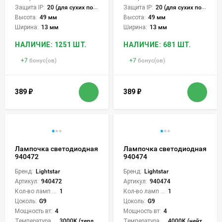
Защита IP:
20 (для сухих пом.)
Защита IP:
20 (для сухих пом.)
Высота:
49 мм
Высота:
49 мм
Ширина:
13 мм
Ширина:
13 мм
НАЛИЧИЕ: 1251 ШТ.
НАЛИЧИЕ: 681 ШТ.
+
7
бонус(ов)
+
7
бонус(ов)
389
₽
389
₽
Лампочка светодиодная
Лампочка светодиодная
940472
940474
Бренд:
Lightstar
Бренд:
Lightstar
Артикул:
940472
Артикул:
940474
Кол-во ламп или LED:
1
Кол-во ламп или LED:
1
Цоколь:
G9
Цоколь:
G9
Мощность вт:
4
Мощность вт:
4
Температура света:
3000K (теплый)
Температура света:
4000K (нейтральный)