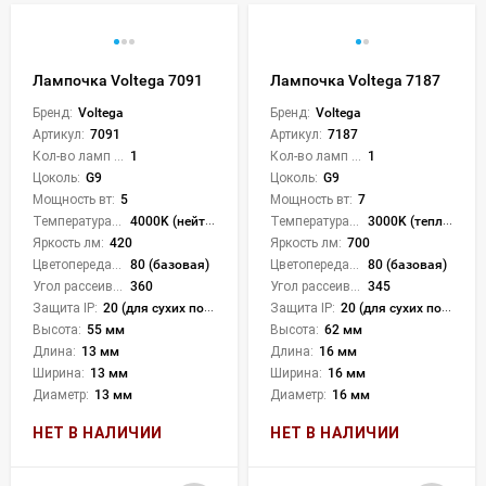
Лампочка Voltega 7091
Лампочка Voltega 7187
Бренд:
Voltega
Бренд:
Voltega
Артикул:
7091
Артикул:
7187
Кол-во ламп или LED:
1
Кол-во ламп или LED:
1
Цоколь:
G9
Цоколь:
G9
Мощность вт:
5
Мощность вт:
7
Температура света:
4000K (нейтральный)
Температура света:
3000K (теплый)
Яркость лм:
420
Яркость лм:
700
Цветопередача (CRI):
80 (базовая)
Цветопередача (CRI):
80 (базовая)
Угол рассеивания света °:
360
Угол рассеивания света °:
345
Защита IP:
20 (для сухих пом.)
Защита IP:
20 (для сухих пом.)
Высота:
55 мм
Высота:
62 мм
Длина:
13 мм
Длина:
16 мм
Ширина:
13 мм
Ширина:
16 мм
Диаметр:
13 мм
Диаметр:
16 мм
НЕТ В НАЛИЧИИ
НЕТ В НАЛИЧИИ