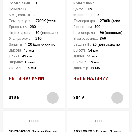
Кол-во ламп или LED:
1
Кол-во ламп или LED:
1
Цоколь:
G9
Цоколь:
G9
Мощность вт:
3
Мощность вт:
5
Температура света:
2700K (теплый)
Температура света:
2700K (теплый)
Яркость лм:
280
Яркость лм:
500
Цветопередача (CRI):
90 (хорошая)
Цветопередача (CRI):
90 (хорошая)
Угол рассеивания света °:
210
Угол рассеивания света °:
360
Защита IP:
20 (для сухих пом.)
Защита IP:
20 (для сухих пом.)
Высота:
49 мм
Высота:
54 мм
Длина:
49 мм
Длина:
54 мм
Ширина:
15 мм
Ширина:
19 мм
Диаметр:
15 мм
Диаметр:
19 мм
НЕТ В НАЛИЧИИ
НЕТ В НАЛИЧИИ
319
₽
384
₽
107309203 Лампа Gauss
107309205 Лампа Gauss