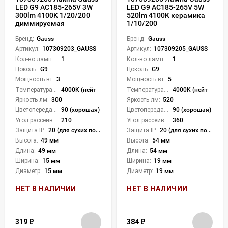
LED G9 AC185-265V 3W
LED G9 AC185-265V 5W
300lm 4100K 1/20/200
520lm 4100K керамика
диммируемая
1/10/200
Бренд:
Gauss
Бренд:
Gauss
Артикул:
107309203_GAUSS
Артикул:
107309205_GAUSS
Кол-во ламп или LED:
1
Кол-во ламп или LED:
1
Цоколь:
G9
Цоколь:
G9
Мощность вт:
3
Мощность вт:
5
Температура света:
4000K (нейтральный)
Температура света:
4000K (нейтральный)
Яркость лм:
300
Яркость лм:
520
Цветопередача (CRI):
90 (хорошая)
Цветопередача (CRI):
90 (хорошая)
Угол рассеивания света °:
210
Угол рассеивания света °:
360
Защита IP:
20 (для сухих пом.)
Защита IP:
20 (для сухих пом.)
Высота:
49 мм
Высота:
54 мм
Длина:
49 мм
Длина:
54 мм
Ширина:
15 мм
Ширина:
19 мм
Диаметр:
15 мм
Диаметр:
19 мм
НЕТ В НАЛИЧИИ
НЕТ В НАЛИЧИИ
319
₽
384
₽