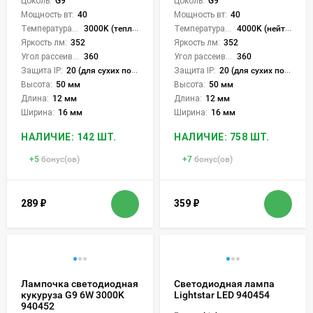
Цоколь:
G9
Цоколь:
G9
Мощность вт:
40
Мощность вт:
40
Температура света:
3000K (теплый)
Температура света:
4000K (нейтральный)
Яркость лм:
352
Яркость лм:
352
Угол рассеивания света °:
360
Угол рассеивания света °:
360
Защита IP:
20 (для сухих пом.)
Защита IP:
20 (для сухих пом.)
Высота:
50 мм
Высота:
50 мм
Длина:
12 мм
Длина:
12 мм
Ширина:
16 мм
Ширина:
16 мм
НАЛИЧИЕ: 142 ШТ.
НАЛИЧИЕ: 758 ШТ.
+
5
бонус(ов)
+
7
бонус(ов)
289
₽
359
₽
Лампочка светодиодная
Светодиодная лампа
кукуруза G9 6W 3000K
Lightstar LED 940454
940452