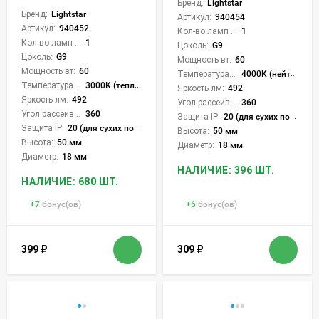
Бренд:
Lightstar
Бренд:
Lightstar
Артикул:
940454
Артикул:
940452
Кол-во ламп или LED:
1
Кол-во ламп или LED:
1
Цоколь:
G9
Цоколь:
G9
Мощность вт:
60
Мощность вт:
60
Температура света:
4000K (нейтральный)
Температура света:
3000K (теплый)
Яркость лм:
492
Яркость лм:
492
Угол рассеивания света °:
360
Угол рассеивания света °:
360
Защита IP:
20 (для сухих пом.)
Защита IP:
20 (для сухих пом.)
Высота:
50 мм
Высота:
50 мм
Диаметр:
18 мм
Диаметр:
18 мм
НАЛИЧИЕ: 396 ШТ.
НАЛИЧИЕ: 680 ШТ.
+
7
бонус(ов)
+
6
бонус(ов)
399
₽
309
₽