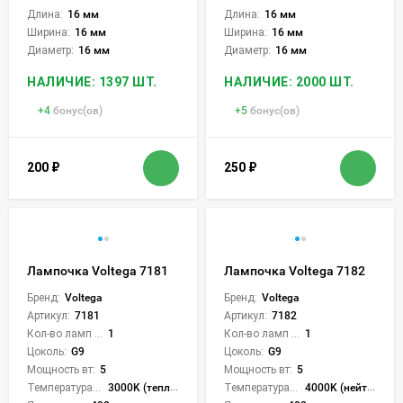
Длина:
16 мм
Длина:
16 мм
Ширина:
16 мм
Ширина:
16 мм
Диаметр:
16 мм
Диаметр:
16 мм
НАЛИЧИЕ: 1397 ШТ.
НАЛИЧИЕ: 2000 ШТ.
+
4
бонус(ов)
+
5
бонус(ов)
200
₽
250
₽
Лампочка Voltega 7181
Лампочка Voltega 7182
Бренд:
Voltega
Бренд:
Voltega
Артикул:
7181
Артикул:
7182
Кол-во ламп или LED:
1
Кол-во ламп или LED:
1
Цоколь:
G9
Цоколь:
G9
Мощность вт:
5
Мощность вт:
5
Температура света:
3000K (теплый)
Температура света:
4000K (нейтральный)