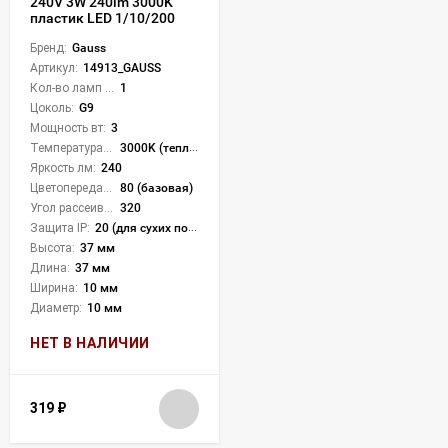
240V 3W 240lm 3000K
пластик LED 1/10/200
Бренд:
Gauss
Артикул:
14913_GAUSS
Кол-во ламп или LED:
1
Цоколь:
G9
Мощность вт:
3
Температура света:
3000K (теплый)
Яркость лм:
240
Цветопередача (CRI):
80 (базовая)
Угол рассеивания света °:
320
Защита IP:
20 (для сухих пом.)
Высота:
37 мм
Длина:
37 мм
Ширина:
10 мм
Диаметр:
10 мм
НЕТ В НАЛИЧИИ
319
₽