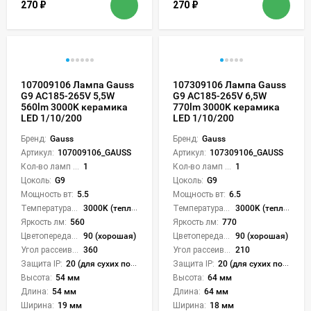
270
₽
270
₽
107009106 Лампа Gauss
107309106 Лампа Gauss
G9 AC185-265V 5,5W
G9 AC185-265V 6,5W
560lm 3000K керамика
770lm 3000K керамика
LED 1/10/200
LED 1/10/200
Бренд:
Gauss
Бренд:
Gauss
Артикул:
107009106_GAUSS
Артикул:
107309106_GAUSS
Кол-во ламп или LED:
1
Кол-во ламп или LED:
1
Цоколь:
G9
Цоколь:
G9
Мощность вт:
5.5
Мощность вт:
6.5
Температура света:
3000K (теплый)
Температура света:
3000K (теплый)
Яркость лм:
560
Яркость лм:
770
Цветопередача (CRI):
90 (хорошая)
Цветопередача (CRI):
90 (хорошая)
Угол рассеивания света °:
360
Угол рассеивания света °:
210
Защита IP:
20 (для сухих пом.)
Защита IP:
20 (для сухих пом.)
Высота:
54 мм
Высота:
64 мм
Длина:
54 мм
Длина:
64 мм
Ширина:
19 мм
Ширина:
18 мм