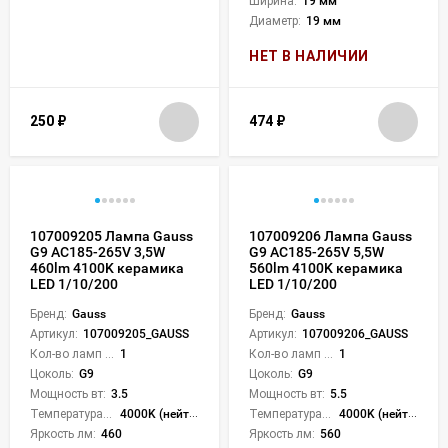
Ширина:
19 мм
Диаметр:
19 мм
НЕТ В НАЛИЧИИ
250
₽
474
₽
107009205 Лампа Gauss
107009206 Лампа Gauss
G9 AC185-265V 3,5W
G9 AC185-265V 5,5W
460lm 4100K керамика
560lm 4100K керамика
LED 1/10/200
LED 1/10/200
Бренд:
Gauss
Бренд:
Gauss
Артикул:
107009205_GAUSS
Артикул:
107009206_GAUSS
Кол-во ламп или LED:
1
Кол-во ламп или LED:
1
Цоколь:
G9
Цоколь:
G9
Мощность вт:
3.5
Мощность вт:
5.5
Температура света:
4000K (нейтральный)
Температура света:
4000K (нейтральный)
Яркость лм:
460
Яркость лм:
560