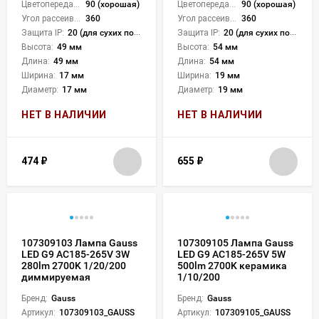
Цветопередача (CRI):
90 (хорошая)
Цветопередача (CRI):
90 (хорошая)
Угол рассеивания света °:
360
Угол рассеивания света °:
360
Защита IP:
20 (для сухих пом.)
Защита IP:
20 (для сухих пом.)
Высота:
49 мм
Высота:
54 мм
Длина:
49 мм
Длина:
54 мм
Ширина:
17 мм
Ширина:
19 мм
Диаметр:
17 мм
Диаметр:
19 мм
НЕТ В НАЛИЧИИ
НЕТ В НАЛИЧИИ
474
₽
655
₽
107309103 Лампа Gauss
107309105 Лампа Gauss
LED G9 AC185-265V 3W
LED G9 AC185-265V 5W
280lm 2700K 1/20/200
500lm 2700K керамика
диммируемая
1/10/200
Бренд:
Gauss
Бренд:
Gauss
Артикул:
107309103_GAUSS
Артикул:
107309105_GAUSS