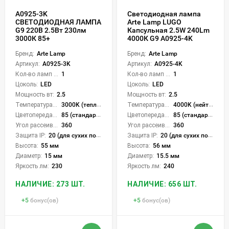
A0925-3K
Светодиодная лампа
СВЕТОДИОДНАЯ ЛАМПА
Arte Lamp LUGO
G9 220В 2.5Вт 230лм
Капсульная 2.5W 240Lm
3000К 85+
4000К G9 A0925-4K
Бренд:
Arte Lamp
Бренд:
Arte Lamp
Артикул:
A0925-3K
Артикул:
A0925-4K
Кол-во ламп или LED:
1
Кол-во ламп или LED:
1
Цоколь:
LED
Цоколь:
LED
Мощность вт:
2.5
Мощность вт:
2.5
Температура света:
3000K (теплый)
Температура света:
4000K (нейтральный)
Цветопередача (CRI):
85 (стандартная)
Цветопередача (CRI):
85 (стандартная)
Угол рассеивания света °:
360
Угол рассеивания света °:
360
Защита IP:
20 (для сухих пом.)
Защита IP:
20 (для сухих пом.)
Высота:
55 мм
Высота:
56 мм
Диаметр:
15 мм
Диаметр:
15.5 мм
Яркость лм:
230
Яркость лм:
240
НАЛИЧИЕ: 273 ШТ.
НАЛИЧИЕ: 656 ШТ.
+
5
бонус(ов)
+
5
бонус(ов)