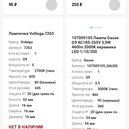
95
₽
250
₽
Лампочка Voltega 7263
107009105 Лампа Gauss
Бренд:
Voltega
G9 AC185-265V 3,5W
460lm 3000K керамика
Артикул:
7263
LED 1/10/200
Кол-во ламп или LED:
1
Цоколь:
G9
Бренд:
Gauss
Мощность вт:
5
Артикул:
107009105_GAUSS
Температура света:
2700K (теплый)
Кол-во ламп или LED:
1
Яркость лм:
600
Цоколь:
G9
Цветопередача (CRI):
80 (базовая)
Мощность вт:
3.5
Угол рассеивания света °:
345
Температура света:
3000K (теплый)
Защита IP:
20 (для сухих пом.)
Яркость лм:
460
Высота:
62 мм
Цветопередача (CRI):
90 (хорошая)
Длина:
16 мм
Угол рассеивания света °:
360
Ширина:
16 мм
Защита IP:
20 (для сухих пом.)
Диаметр:
16 мм
Высота:
54 мм
Длина:
54 мм
НЕТ В НАЛИЧИИ