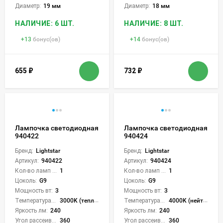
Диаметр:
19 мм
Диаметр:
18 мм
НАЛИЧИЕ: 6 ШТ.
НАЛИЧИЕ: 8 ШТ.
+
13
бонус(ов)
+
14
бонус(ов)
655
₽
732
₽
Лампочка светодиодная
Лампочка светодиодная
940422
940424
Бренд:
Lightstar
Бренд:
Lightstar
Артикул:
940422
Артикул:
940424
Кол-во ламп или LED:
1
Кол-во ламп или LED:
1
Цоколь:
G9
Цоколь:
G9
Мощность вт:
3
Мощность вт:
3
Температура света:
3000K (теплый)
Температура света:
4000K (нейтральный)
Яркость лм:
240
Яркость лм:
240
Угол рассеивания света °:
360
Угол рассеивания света °:
360