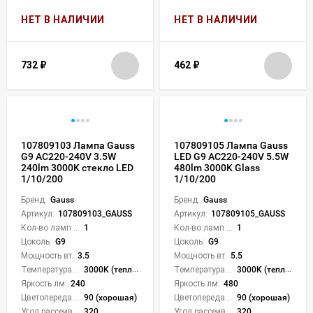
НЕТ В НАЛИЧИИ
НЕТ В НАЛИЧИИ
732
₽
462
₽
107809103 Лампа Gauss
107809105 Лампа Gauss
G9 AC220-240V 3.5W
LED G9 AC220-240V 5.5W
240lm 3000K стекло LED
480lm 3000K Glass
1/10/200
1/10/200
Бренд:
Gauss
Бренд:
Gauss
Артикул:
107809103_GAUSS
Артикул:
107809105_GAUSS
Кол-во ламп или LED:
1
Кол-во ламп или LED:
1
Цоколь:
G9
Цоколь:
G9
Мощность вт:
3.5
Мощность вт:
5.5
Температура света:
3000K (теплый)
Температура света:
3000K (теплый)
Яркость лм:
240
Яркость лм:
480
Цветопередача (CRI):
90 (хорошая)
Цветопередача (CRI):
90 (хорошая)
Угол рассеивания света °:
320
Угол рассеивания света °:
320