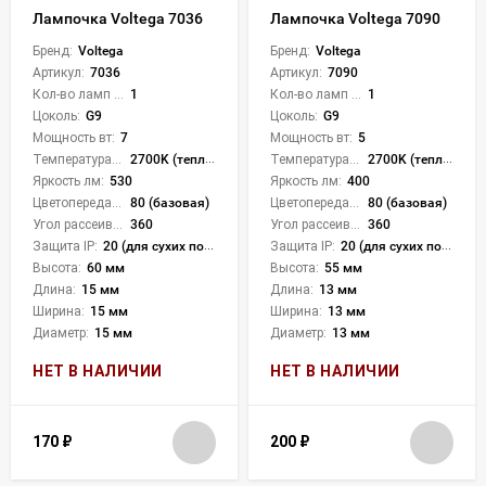
Лампочка Voltega 7036
Лампочка Voltega 7090
Бренд:
Voltega
Бренд:
Voltega
Артикул:
7036
Артикул:
7090
Кол-во ламп или LED:
1
Кол-во ламп или LED:
1
Цоколь:
G9
Цоколь:
G9
Мощность вт:
7
Мощность вт:
5
Температура света:
2700K (теплый)
Температура света:
2700K (теплый)
Яркость лм:
530
Яркость лм:
400
Цветопередача (CRI):
80 (базовая)
Цветопередача (CRI):
80 (базовая)
Угол рассеивания света °:
360
Угол рассеивания света °:
360
Защита IP:
20 (для сухих пом.)
Защита IP:
20 (для сухих пом.)
Высота:
60 мм
Высота:
55 мм
Длина:
15 мм
Длина:
13 мм
Ширина:
15 мм
Ширина:
13 мм
Диаметр:
15 мм
Диаметр:
13 мм
НЕТ В НАЛИЧИИ
НЕТ В НАЛИЧИИ
170
₽
200
₽