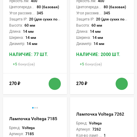
Яркость лм:
400
Яркость лм:
400
Цветопередача (CRI):
80 (базовая)
Цветопередача (CRI):
80 (базовая)
Угол рассеивания света °:
345
Угол рассеивания света °:
345
Защита IP:
20 (для сухих пом.)
Защита IP:
20 (для сухих пом.)
Высота:
60 мм
Высота:
60 мм
Длина:
14 мм
Длина:
14 мм
Ширина:
14 мм
Ширина:
14 мм
Диаметр:
14 мм
Диаметр:
14 мм
НАЛИЧИЕ: 77 ШТ.
НАЛИЧИЕ: 2000 ШТ.
+
5
бонус(ов)
+
5
бонус(ов)
270
₽
270
₽
Лампочка Voltega 7262
Лампочка Voltega 7185
Бренд:
Voltega
Бренд:
Voltega
Артикул:
7262
Артикул:
7185
Кол-во ламп или LED:
1