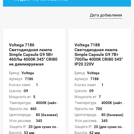
Дата добавления
Voltega 7186
Voltega 7188
Светодиодная лампа
Светодиодная лампа
Simple Capsule G9 5Вт
Simple Capsule G9 7Вт
460Лм 4000K 345° CRI80
700Лм 4000K CRI80 345°
не диммируемая
IP20 220V
Бренд:
Voltega
Бренд:
Voltega
Артикул:
7186
Артикул:
7188
Кол-во ламп или LED:
1
Кол-во ламп или LED:
1
Цоколь:
G9
Цоколь:
G9
Мощность вт:
5
Мощность вт:
7
Температура света:
4000K (нейтральный)
Температура света:
4000K (нейтральный)
Яркость лм:
460
Яркость лм:
700
Цветопередача (CRI):
80 (базовая)
Цветопередача (CRI):
80 (базовая)
Угол рассеивания света °:
345
Угол рассеивания света °:
345
Защита IP:
20 (для сухих пом.)
Защита IP:
20 (для сухих пом.)
Высота:
53 мм
Высота:
62 мм