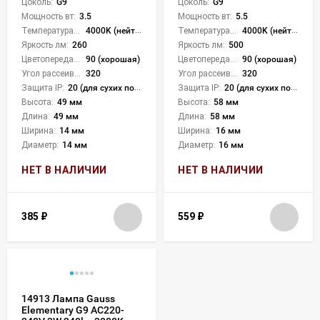
Цоколь:
G9
Цоколь:
G9
Мощность вт:
3.5
Мощность вт:
5.5
Температура света:
4000K (нейтральный)
Температура света:
4000K (нейтральный)
Яркость лм:
260
Яркость лм:
500
Цветопередача (CRI):
90 (хорошая)
Цветопередача (CRI):
90 (хорошая)
Угол рассеивания света °:
320
Угол рассеивания света °:
320
Защита IP:
20 (для сухих пом.)
Защита IP:
20 (для сухих пом.)
Высота:
49 мм
Высота:
58 мм
Длина:
49 мм
Длина:
58 мм
Ширина:
14 мм
Ширина:
16 мм
Диаметр:
14 мм
Диаметр:
16 мм
НЕТ В НАЛИЧИИ
НЕТ В НАЛИЧИИ
385
₽
559
₽
14913 Лампа Gauss
Elementary G9 AC220-