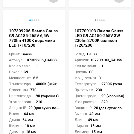
107309206 Лампа Gauss
107709103 Лампа Gauss
G9 AC185-265V 6,5W
LED G9 AC150-265V 3W
770lm 4100K керамика
230lm 2700K силикон
LED 1/10/200
1/20/200
Бренд:
Gauss
Бренд:
Gauss
Артикул:
107309206_GAUSS
Артикул:
107709103_GAUSS
Кол-во ламп или LED:
1
Кол-во ламп или LED:
1
Цоколь:
G9
Цоколь:
G9
Мощность вт:
6.5
Мощность вт:
3
Температура света:
4000K (нейтральный)
Температура света:
2700K (теплый)
Яркость лм:
770
Яркость лм:
230
Цветопередача (CRI):
90 (хорошая)
Цветопередача (CRI):
90 (хорошая)
Угол рассеивания света °:
210
Угол рассеивания света °:
320
Защита IP:
20 (для сухих пом.)
Защита IP:
20 (для сухих пом.)
Высота:
64 мм
Высота:
49 мм
Длина:
64 мм
Длина:
49 мм
Ширина:
18 мм
Ширина:
15 мм
Диаметр:
18 мм
Диаметр:
15 мм