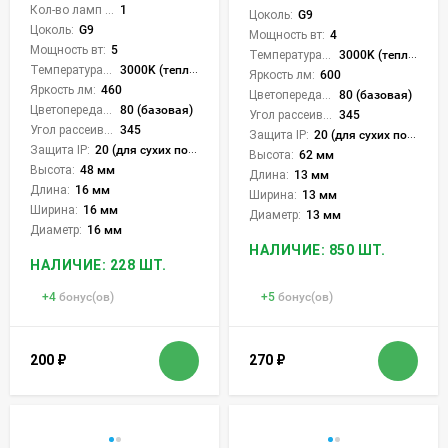
Кол-во ламп или LED:
1
Цоколь:
G9
Цоколь:
G9
Мощность вт:
4
Мощность вт:
5
Температура света:
3000K (теплый)
Температура света:
3000K (теплый)
Яркость лм:
600
Яркость лм:
460
Цветопередача (CRI):
80 (базовая)
Цветопередача (CRI):
80 (базовая)
Угол рассеивания света °:
345
Угол рассеивания света °:
345
Защита IP:
20 (для сухих пом.)
Защита IP:
20 (для сухих пом.)
Высота:
62 мм
Высота:
48 мм
Длина:
13 мм
Длина:
16 мм
Ширина:
13 мм
Ширина:
16 мм
Диаметр:
13 мм
Диаметр:
16 мм
НАЛИЧИЕ: 850 ШТ.
НАЛИЧИЕ: 228 ШТ.
+
4
бонус(ов)
+
5
бонус(ов)
200
₽
270
₽