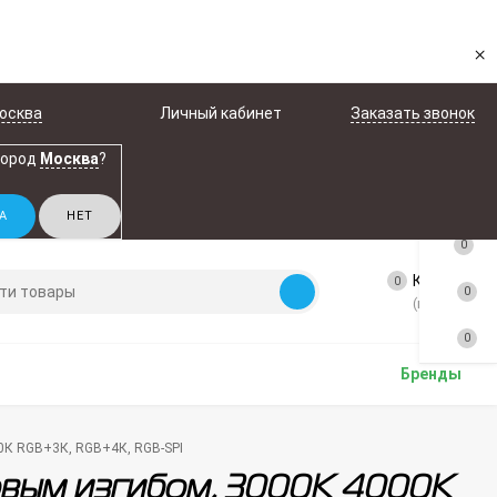
×
осква
Личный кабинет
Заказать звонок
город
Москва
?
0
Корзина
0
0
(пусто)
0
Бренды
00К RGB+3К, RGB+4К, RGB-SPI
оковым изгибом, 3000К 4000К