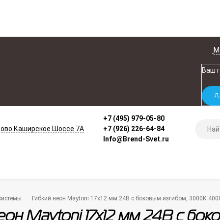
М
Ваш 
+7 (495) 979-05-80
ово Каширское Шоссе 7А
+7 (926) 226-64-84
Info@Brend-Svet.ru
системы
Гибкий неон Maytoni 17х12 мм 24В с боковым изгибом, 3000К 40
еон Maytoni 17х12 мм 24В с б