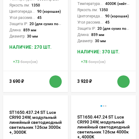
Температура света:
4000K (нейтральный)
Яркость лм:
1350
Яркость лм:
1350
Цветопередача (CRI):
90 (хорошая)
Цветопередача (CRI):
90 (хорошая)
Угол рассеивания света °:
45
Угол рассеивания света °:
45
Защита IP:
20 (для сухих пом.)
Защита IP:
20 (для сухих пом.)
Длина:
859 мм
Длина:
859 мм
Диаметр:
30 мм
Диаметр:
30 мм
НАЛИЧИЕ: 270 ШТ.
НАЛИЧИЕ: 370 ШТ.
+
73
бонус(ов)
+
78
бонус(ов)
3 690
₽
3 920
₽
ST1650.437.24 ST Luce
ST1650.447.24 ST Luce
CRI90 24W, модульный
CRI90 24W, модульный
линейный светодиодный
линейный светодиодный
светильник 126см 3000к
светильник 126см 4000к
+, 3000K
+, 4000K