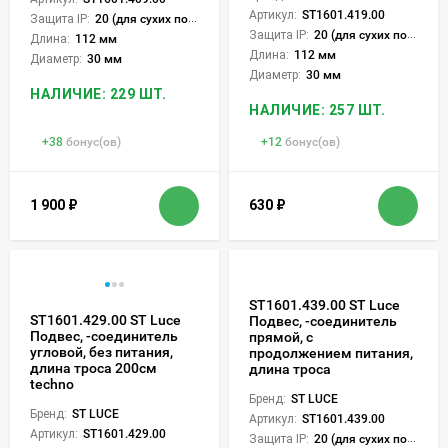
Артикул:
ST1601.419.00
Защита IP:
20 (для сухих пом.)
Защита IP:
20 (для сухих пом.)
Длина:
112 мм
Длина:
112 мм
Диаметр:
30 мм
Диаметр:
30 мм
НАЛИЧИЕ: 229 ШТ.
НАЛИЧИЕ: 257 ШТ.
+
38
бонус(ов)
+
12
бонус(ов)
1 900
₽
630
₽
ST1601.439.00 ST Luce
ST1601.429.00 ST Luce
Подвес, -соединитель
Подвес, -соединитель
прямой, с
угловой, без питания,
продолжением питания,
длина троса 200см
длина троса
techno
Бренд:
ST LUCE
Бренд:
ST LUCE
Артикул:
ST1601.439.00
Артикул:
ST1601.429.00
Защита IP:
20 (для сухих пом.)