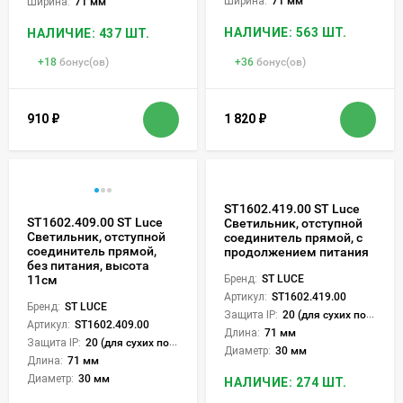
Ширина:
71 мм
Ширина:
71 мм
НАЛИЧИЕ: 563 ШТ.
НАЛИЧИЕ: 437 ШТ.
+
18
бонус(ов)
+
36
бонус(ов)
910
₽
1 820
₽
ST1602.419.00 ST Luce
ST1602.409.00 ST Luce
Светильник, отступной
Светильник, отступной
соединитель прямой, с
соединитель прямой,
продолжением питания
без питания, высота
11см
Бренд:
ST LUCE
Артикул:
ST1602.419.00
Бренд:
ST LUCE
Защита IP:
20 (для сухих пом.)
Артикул:
ST1602.409.00
Длина:
71 мм
Защита IP:
20 (для сухих пом.)
Диаметр:
30 мм
Длина:
71 мм
Диаметр:
30 мм
НАЛИЧИЕ: 274 ШТ.