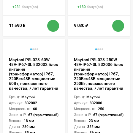
+
231
бонус(ов)
+
180
бонус(ов)
11 590
₽
9 030
₽
Maytoni PSL023-60W-
Maytoni PSL023-250W-
48V-IP67-SL 832002 Блок
48V-IP67-SL 832006 Блок
питания
питания
(трансформатор) IP67,
(трансформатор) IP67,
220В=>48В мощностью
220В=>48В мощностью
60Вт, повышенного
250Вт, повышенного
качества, 7 лет гарантии
качества, 7 лет гарантии
Бренд:
Maytoni
Бренд:
Maytoni
Артикул:
832002
Артикул:
832006
Мощность вт:
60
Мощность вт:
250
Защита IP:
67 (герметичный)
Защита IP:
67 (герметичный)
Высота:
18 мм
Высота:
23 мм
Длина:
280 мм
Длина:
355 мм
Ширина:
35 мм
Ширина:
36 мм