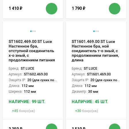
1 410
₽
1 790
₽
ST1602.469.00 ST Luce
ST1601.469.00 ST Luce
Настенное бра,
Настенное бра, ной
отступной соединитель
соединитель т-о зный, с
х-о зный, с
продолжением питания,
продолжением питания
длина
Бренд:
ST LUCE
Бренд:
ST LUCE
Артикул:
ST1602.469.00
Артикул:
ST1601.469.00
Защита IP:
20 (для сухих пом.)
Защита IP:
20 (для сухих пом.)
Длина:
112 мм
Длина:
112 мм
Ширина:
112 мм
Диаметр:
30 мм
НАЛИЧИЕ: 99 ШТ.
НАЛИЧИЕ: 45 ШТ.
+
45
бонус(ов)
+
30
бонус(ов)