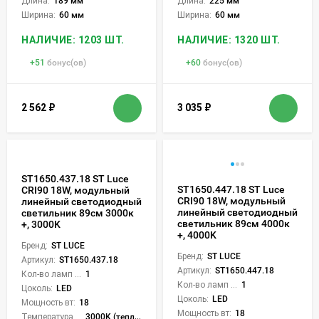
Длина:
189 мм
Длина:
225 мм
Ширина:
60 мм
Ширина:
60 мм
НАЛИЧИЕ: 1203 ШТ.
НАЛИЧИЕ: 1320 ШТ.
+
51
бонус(ов)
+
60
бонус(ов)
2 562
₽
3 035
₽
ST1650.437.18 ST Luce
ST1650.447.18 ST Luce
CRI90 18W, модульный
CRI90 18W, модульный
линейный светодиодный
линейный светодиодный
светильник 89см 3000к
светильник 89см 4000к
+, 3000K
+, 4000K
Бренд:
ST LUCE
Бренд:
ST LUCE
Артикул:
ST1650.437.18
Артикул:
ST1650.447.18
Кол-во ламп или LED:
1
Кол-во ламп или LED:
1
Цоколь:
LED
Цоколь:
LED
Мощность вт:
18
Мощность вт:
18
Температура света:
3000K (теплый)