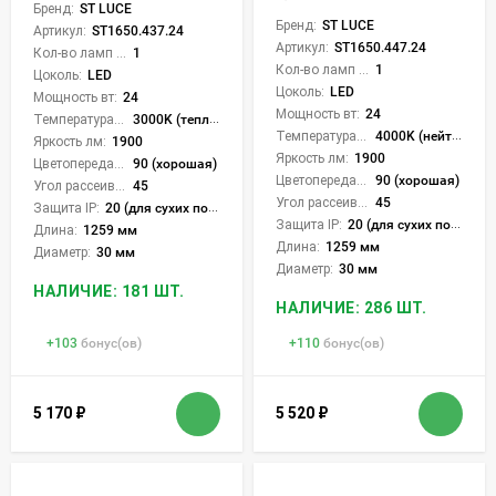
Бренд:
ST LUCE
Бренд:
ST LUCE
Артикул:
ST1650.437.24
Артикул:
ST1650.447.24
Кол-во ламп или LED:
1
Кол-во ламп или LED:
1
Цоколь:
LED
Цоколь:
LED
Мощность вт:
24
Мощность вт:
24
Температура света:
3000K (теплый)
Температура света:
4000K (нейтральный)
Яркость лм:
1900
Яркость лм:
1900
Цветопередача (CRI):
90 (хорошая)
Цветопередача (CRI):
90 (хорошая)
Угол рассеивания света °:
45
Угол рассеивания света °:
45
Защита IP:
20 (для сухих пом.)
Защита IP:
20 (для сухих пом.)
Длина:
1259 мм
Длина:
1259 мм
Диаметр:
30 мм
Диаметр:
30 мм
НАЛИЧИЕ: 181 ШТ.
НАЛИЧИЕ: 286 ШТ.
+
103
бонус(ов)
+
110
бонус(ов)
5 170
₽
5 520
₽