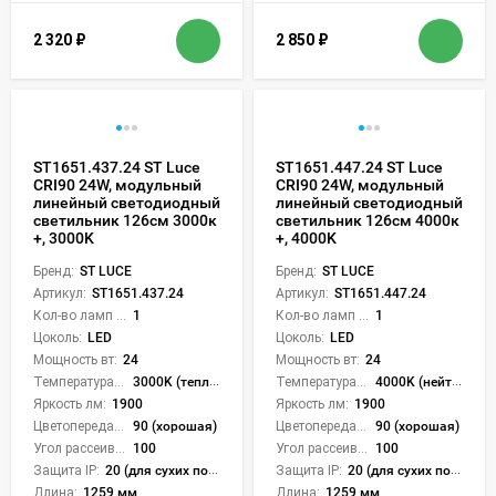
2 320
₽
2 850
₽
ST1651.437.24 ST Luce
ST1651.447.24 ST Luce
CRI90 24W, модульный
CRI90 24W, модульный
линейный светодиодный
линейный светодиодный
светильник 126см 3000к
светильник 126см 4000к
+, 3000K
+, 4000K
Бренд:
ST LUCE
Бренд:
ST LUCE
Артикул:
ST1651.437.24
Артикул:
ST1651.447.24
Кол-во ламп или LED:
1
Кол-во ламп или LED:
1
Цоколь:
LED
Цоколь:
LED
Мощность вт:
24
Мощность вт:
24
Температура света:
3000K (теплый)
Температура света:
4000K (нейтральный)
Яркость лм:
1900
Яркость лм:
1900
Цветопередача (CRI):
90 (хорошая)
Цветопередача (CRI):
90 (хорошая)
Угол рассеивания света °:
100
Угол рассеивания света °:
100
Защита IP:
20 (для сухих пом.)
Защита IP:
20 (для сухих пом.)
Длина:
1259 мм
Длина:
1259 мм