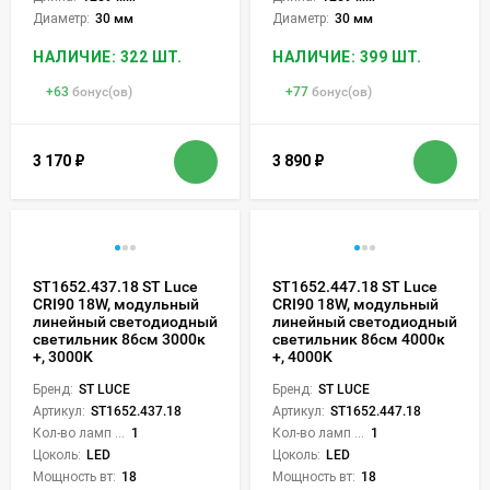
Диаметр:
30 мм
Диаметр:
30 мм
НАЛИЧИЕ: 322 ШТ.
НАЛИЧИЕ: 399 ШТ.
+
63
бонус(ов)
+
77
бонус(ов)
3 170
₽
3 890
₽
ST1652.437.18 ST Luce
ST1652.447.18 ST Luce
CRI90 18W, модульный
CRI90 18W, модульный
линейный светодиодный
линейный светодиодный
светильник 86см 3000к
светильник 86см 4000к
+, 3000K
+, 4000K
Бренд:
ST LUCE
Бренд:
ST LUCE
Артикул:
ST1652.437.18
Артикул:
ST1652.447.18
Кол-во ламп или LED:
1
Кол-во ламп или LED:
1
Цоколь:
LED
Цоколь:
LED
Мощность вт:
18
Мощность вт:
18