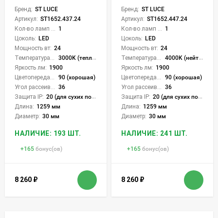
Бренд:
ST LUCE
Бренд:
ST LUCE
Артикул:
ST1652.437.24
Артикул:
ST1652.447.24
Кол-во ламп или LED:
1
Кол-во ламп или LED:
1
Цоколь:
LED
Цоколь:
LED
Мощность вт:
24
Мощность вт:
24
Температура света:
3000K (теплый)
Температура света:
4000K (нейтральный)
Яркость лм:
1900
Яркость лм:
1900
Цветопередача (CRI):
90 (хорошая)
Цветопередача (CRI):
90 (хорошая)
Угол рассеивания света °:
36
Угол рассеивания света °:
36
Защита IP:
20 (для сухих пом.)
Защита IP:
20 (для сухих пом.)
Длина:
1259 мм
Длина:
1259 мм
Диаметр:
30 мм
Диаметр:
30 мм
НАЛИЧИЕ: 193 ШТ.
НАЛИЧИЕ: 241 ШТ.
+
165
бонус(ов)
+
165
бонус(ов)
8 260
₽
8 260
₽