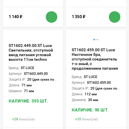
1 140
₽
1 350
₽
ST1602.449.00 ST Luce
ST1602.459.00 ST Luce
Светильник, отступной
Настенное бра,
ввод питания угловой
отступной соединитель
высота 11см techno
т-о зный, с
Бренд:
ST LUCE
продолжением питания
Артикул:
ST1602.449.00
Бренд:
ST LUCE
Защита IP:
20 (для сухих пом.)
Артикул:
ST1602.459.00
Длина:
71 мм
Защита IP:
20 (для сухих пом.)
Ширина:
71 мм
Длина:
112 мм
Диаметр:
30 мм
НАЛИЧИЕ: 393 ШТ.
НАЛИЧИЕ: 95 ШТ.
+
28
бонус(ов)
+
35
бонус(ов)