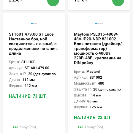
2 250
₽
1 510
₽
ST1601.479.00 ST Luce
Maytoni PSL015-480W-
Настенное бра, ной
48V-IP20-NDR 831002
соединитель х-о зный, с
Блок питания (драйвер/
продолжением питания,
трансформатор)
длина
мощностью 480Вт,
220В-48В, крепление на
Бренд:
ST LUCE
DIN рейку
Артикул:
ST1601.479.00
Бренд:
Maytoni
Защита IP:
20 (для сухих пом.)
Артикул:
831002
Длина:
112 мм
Мощность вт:
480
Ширина:
112 мм
Защита IP:
20 (для сухих пом.)
Высота:
114 мм
НАЛИЧИЕ: 73 ШТ.
Длина:
86 мм
Ширина:
125 мм
НАЛИЧИЕ: 23 ШТ.
+
41
бонус(ов)
+
413
бонус(ов)