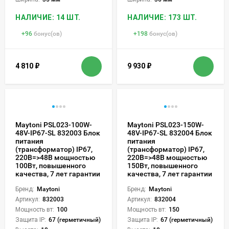
НАЛИЧИЕ: 14 ШТ.
НАЛИЧИЕ: 173 ШТ.
+
96
бонус(ов)
+
198
бонус(ов)
4 810
₽
9 930
₽
Maytoni PSL023-100W-
Maytoni PSL023-150W-
48V-IP67-SL 832003 Блок
48V-IP67-SL 832004 Блок
питания
питания
(трансформатор) IP67,
(трансформатор) IP67,
220В=>48В мощностью
220В=>48В мощностью
100Вт, повышенного
150Вт, повышенного
качества, 7 лет гарантии
качества, 7 лет гарантии
Бренд:
Maytoni
Бренд:
Maytoni
Артикул:
832003
Артикул:
832004
Мощность вт:
100
Мощность вт:
150
Защита IP:
67 (герметичный)
Защита IP:
67 (герметичный)