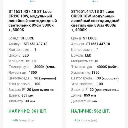
ST1651.437.18 ST Luce
ST1651.447.18 ST Luce
CRI90 18W, модульный
CRI90 18W, модульный
линейный светодиодный
линейный светодиодный
светильник 89см 3000к
светильник 89см 4000к
+, 3000K
+, 4000K
Бренд:
ST LUCE
Бренд:
ST LUCE
Артикул:
ST1651.437.18
Артикул:
ST1651.447.18
Кол-во ламп или LED:
1
Кол-во ламп или LED:
1
Цоколь:
LED
Цоколь:
LED
Мощность вт:
18
Мощность вт:
18
Температура света:
3000K (теплый)
Температура света:
4000K (нейтральный)
Яркость лм:
1350
Яркость лм:
1350
Цветопередача (CRI):
90 (хорошая)
Цветопередача (CRI):
90 (хорошая)
Угол рассеивания света °:
100
Угол рассеивания света °:
100
Защита IP:
20 (для сухих пом.)
Защита IP:
20 (для сухих пом.)
Длина:
859 мм
Длина:
859 мм
Диаметр:
30 мм
Диаметр:
30 мм
НАЛИЧИЕ: 361 ШТ.
НАЛИЧИЕ: 562 ШТ.
+
46
бонус(ов)
+
57
бонус(ов)