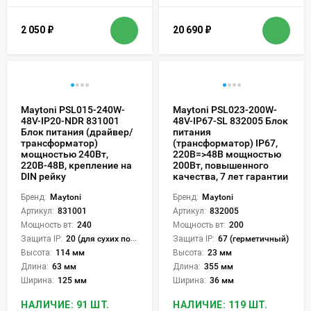
2 050
₽
20 690
₽
Maytoni PSL015-240W-
Maytoni PSL023-200W-
48V-IP20-NDR 831001
48V-IP67-SL 832005 Блок
Блок питания (драйвер/
питания
трансформатор)
(трансформатор) IP67,
мощностью 240Вт,
220В=>48В мощностью
220В-48В, крепление на
200Вт, повышенного
DIN рейку
качества, 7 лет гарантии
Бренд:
Maytoni
Бренд:
Maytoni
Артикул:
831001
Артикул:
832005
Мощность вт:
240
Мощность вт:
200
Защита IP:
20 (для сухих пом.)
Защита IP:
67 (герметичный)
Высота:
114 мм
Высота:
23 мм
Длина:
63 мм
Длина:
355 мм
Ширина:
125 мм
Ширина:
36 мм
НАЛИЧИЕ: 91 ШТ.
НАЛИЧИЕ: 119 ШТ.