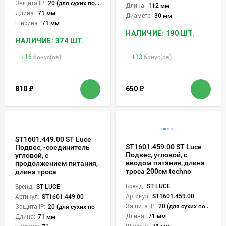
Защита IP:
20 (для сухих пом.)
Длина:
112 мм
Длина:
71 мм
Диаметр:
30 мм
Ширина:
71 мм
НАЛИЧИЕ: 190 ШТ.
НАЛИЧИЕ: 374 ШТ.
+
16
бонус(ов)
+
13
бонус(ов)
810
₽
650
₽
ST1601.449.00 ST Luce
ST1601.459.00 ST Luce
Подвес, -соединитель
Подвес, угловой, с
угловой, с
вводом питания, длина
продолжением питания,
троса 200см techno
длина троса
Бренд:
ST LUCE
Бренд:
ST LUCE
Артикул:
ST1601.459.00
Артикул:
ST1601.449.00
Защита IP:
20 (для сухих пом.)
Защита IP:
20 (для сухих пом.)
Длина:
71 мм
Длина:
71 мм