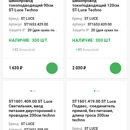
шинопровод
шинопровод
токоподводящий 90см
токоподводящий 120см
ST-Luce Techno
ST-Luce Techno
Бренд:
ST LUCE
Бренд:
ST LUCE
Артикул:
ST1653.429.00
Артикул:
ST1653.439.00
Защита IP:
20 (для сухих пом.)
Защита IP:
20 (для сухих пом.)
НАЛИЧИЕ: 300 ШТ.
НАЛИЧИЕ: 300 ШТ.
+
32
бонус(ов)
+
40
бонус(ов)
1 630
₽
2 030
₽
ST1601.409.00 ST Luce
ST1601.419.00 ST Luce
Светильник, ввод
Подвес, -соединитель
питания двусторонний с
прямой, без питания,
проводом 200см techno
длина троса 200см
techno
Бренд:
ST LUCE
Бренд:
ST LUCE
Артикул:
ST1601.409.00