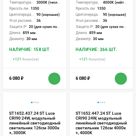
Температура света:
3000K (теплый)
Температура света:
4000K (нейтральный)
Яркость лм:
1350
Яркость лм:
1350
Цветопередача (CRI):
90 (хорошая)
Цветопередача (CRI):
90 (хорошая)
Угол рассеивания света °:
36
Угол рассеивания света °:
36
Защита IP:
20 (для сухих пом.)
Защита IP:
20 (для сухих пом.)
Длина:
859 мм
Длина:
859 мм
Диаметр:
30 мм
Диаметр:
30 мм
НАЛИЧИЕ: 158 ШТ.
НАЛИЧИЕ: 266 ШТ.
+
121
бонус(ов)
+
121
бонус(ов)
6 080
₽
6 080
₽
ST1652.437.24 ST Luce
ST1652.447.24 ST Luce
CRI90 24W, модульный
CRI90 24W, модульный
линейный светодиодный
линейный светодиодный
светильник 126см 3000к
светильник 126см 4000к
+, 3000K
+, 4000K