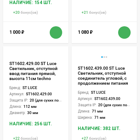
НАЛИЧИЕ: 154 ШТ.
+
20
бонус(ов)
+
21
бонус(ов)
1 000
₽
1 080
₽
ST1602.429.00 ST Luce
ST1602.439.00 ST Luce
Светильник, отступной
Светильник, отступной
ввод питания прямой,
соединитель угловой, с
высота 11см techno
продолжением питания
Бренд:
ST LUCE
Бренд:
ST LUCE
Артикул:
ST1602.429.00
Артикул:
ST1602.439.00
Защита IP:
20 (для сухих пом.)
Защита IP:
20 (для сухих пом.)
Длина:
112 мм
Длина:
71 мм
Диаметр:
30 мм
Ширина:
71 мм
НАЛИЧИЕ: 256 ШТ.
НАЛИЧИЕ: 382 ШТ.
+
22
бонус(ов)
+
27
бонус(ов)