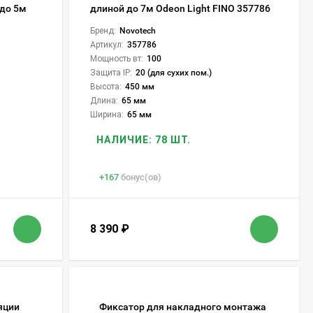
 до 5м
длиной до 7м Odeon Light FINO 357786
Бренд:
Novotech
Артикул:
357786
Мощность вт:
100
Защита IP:
20 (для сухих пом.)
Высота:
450 мм
Длина:
65 мм
Ширина:
65 мм
НАЛИЧИЕ: 78 ШТ.
+
167
бонус(ов)
8 390
₽
яции
Фиксатор для накладного монтажа