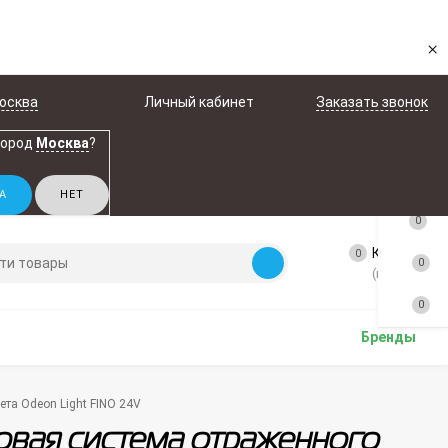
×
осква
Личный кабинет
Заказать звонок
город
Москва
?
0
Корзина
0
0
(пусто)
0
Бренды
ета Odeon Light FINO 24V
овая система отраженного