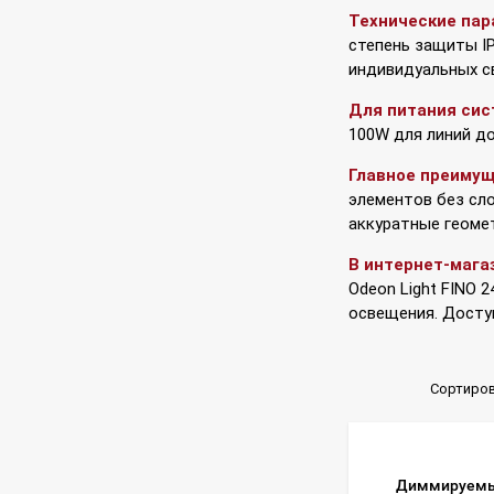
Технические пар
степень защиты IP
индивидуальных с
Для питания сис
100W для линий до
Главное преимущ
элементов без сл
аккуратные геоме
В интернет-мага
Odeon Light FINO 
освещения. Досту
Сортиров
Диммируемый