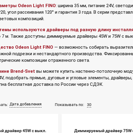
аметры Odeon Light FINO
: ширина 35 мм, питание 24V, свето
20, угол рассеивания 120° и гарантия 3 года. В серии предста
ветовых композиций.
темы используются драйверы под разную длину инсталл
 7 м. Также доступны диммируемые драйверы 45W и 75W с вык
ество Odeon Light FINO
— возможность собирать выразитель
ожной подрезки и нестандартного производства. Фиксированн
трические композиции отраженного света.
зине Brend-Svet
вы можете купить настенно-потолочную моду
24V, подобрать прямые, дуговые и угловые элементы, драйверы
пна бесплатная доставка по России через СДЭК.
Дата добавления
Показывать по:
30
ать:
 драйвер 45W с выкл.
Диммируемый драйвер 75W с