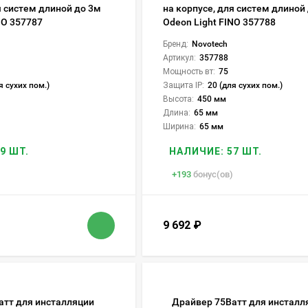
я систем длиной до 3м
на корпусе, для систем длиной
NO 357787
Odeon Light FINO 357788
Бренд:
Novotech
Артикул:
357788
Мощность вт:
75
я сухих пом.)
Защита IP:
20 (для сухих пом.)
Высота:
450 мм
Длина:
65 мм
Ширина:
65 мм
9 ШТ.
НАЛИЧИЕ: 57 ШТ.
+
193
бонус(ов)
9 692
₽
атт для инсталляции
Драйвер 75Ватт для инсталл