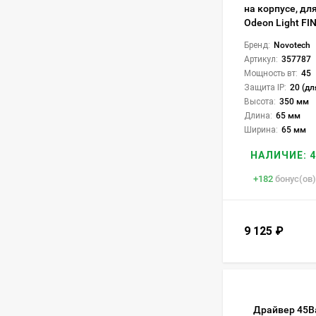
на корпусе, дл
Odeon Light FI
Бренд:
Novotech
Артикул:
357787
Мощность вт:
45
Защита IP:
20 (дл
Высота:
350 мм
Длина:
65 мм
Ширина:
65 мм
НАЛИЧИЕ: 4
+
182
бонус(ов)
9 125
₽
Драйвер 45В