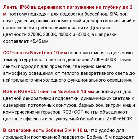
Ленты IP68 выдерживают погружение на глубину до 2
м
, поэтому подходят для подсветки бассейнов, SPA-зон,
саун, душевых, влажных помещений и декоративных линий с
повышенными требованиями к защите. Доступны
цветности 2700К, 3000К, 4000К и 6500К, а шаг резки
составляет 45,45 мм.
CCT-ленты Novotech 10 мм
позволяют менять цветовую
температуру белого света в диапазоне 2700–6500К. Такие
ленты подходят для проектов, где нужно менять
атмосферу освещения: от теплого декоративного света до
нейтрального или холодного функционального освещения.
RGB и RGB+CCT-ленты Novotech 10 мм
используют для
цветной декоративной подсветки, динамических световых
сценариев, потолочных контуров, барных зон, витрин, ниш и
коммерческих интерьеров. RGB+CCT-ленты объединяют
цветные эффекты и регулируемый белый свет 2700–6500К.
В категории есть бобины 5 м и 10 м
, что удобно для
локальной и протяженной подсветки. Бобины 5 м подходят