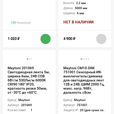
Высота:
2.2 мм
Длина:
5000 мм
Ширина:
6 мм
НЕТ В НАЛИЧИИ
+
20
бонус(ов)
1 020
₽
4 900
₽
Maytoni 201069
Maytoni CM10-DIM
Светодиодная лента 5м,
751001 Сенсорный ИК-
ширина 6мм, 24В COB
выключатель/диммер
6Вт/м 530Лм/м 6000К
для светодиодных лент
CRI90 180° IP20,
12В и 24В, ШИМ 2000 Гц,
кратность резки 50мм,
макс. нагр. 96Вт,
от -30°С до +60°С
дальность ≤8см
Бренд:
Maytoni
Бренд:
Maytoni
Артикул:
201069
Артикул:
751001
Кол-во ламп или LED:
1
Защита IP:
20 (для сухих пом.)