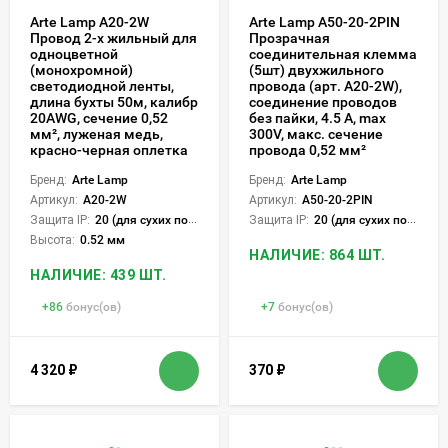
Arte Lamp A20-2W
Arte Lamp A50-20-2PIN
Провод 2-х жильный для
Прозрачная
одноцветной
соединительная клемма
(монохромной)
(5шт) двухжильного
светодиодной ленты,
провода (арт. A20-2W),
длина бухты 50м, калибр
соединение проводов
20AWG, сечение 0,52
без пайки, 4.5 А, max
мм², луженая медь,
300V, макс. сечение
красно-черная оплетка
провода 0,52 мм²
Бренд:
Arte Lamp
Бренд:
Arte Lamp
Артикул:
A20-2W
Артикул:
A50-20-2PIN
Защита IP:
20 (для сухих пом.)
Защита IP:
20 (для сухих пом.)
Высота:
0.52 мм
НАЛИЧИЕ: 864 ШТ.
НАЛИЧИЕ: 439 ШТ.
+
86
бонус(ов)
+
7
бонус(ов)
4 320
₽
370
₽