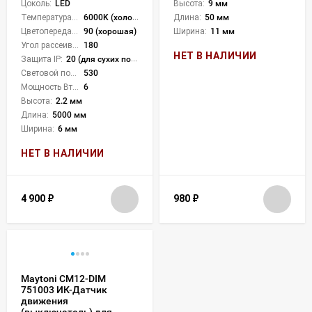
Цоколь:
LED
Высота:
9 мм
Температура света:
6000K (холодный)
Длина:
50 мм
Цветопередача (CRI):
90 (хорошая)
Ширина:
11 мм
Угол рассеивания света °:
180
НЕТ В НАЛИЧИИ
Защита IP:
20 (для сухих пом.)
Световой поток Лм/м:
530
Мощность Вт/м:
6
Высота:
2.2 мм
Длина:
5000 мм
Ширина:
6 мм
НЕТ В НАЛИЧИИ
4 900
₽
980
₽
Maytoni CM12-DIM
751003 ИК-Датчик
движения
(выключатель) для