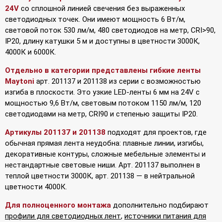
24V
со сплошной линией свечения без выраженных
светодиодных точек. Они имеют мощность 6 Вт/м,
световой поток 530 лм/м, 480 светодиодов на метр, CRI>90,
IP20, длину катушки 5 м и доступны в цветности 3000К,
4000К и 6000К.
Отдельно в категории представлены гибкие ленты
Maytoni
арт. 201137 и 201138 из серии с возможностью
изгиба в плоскости. Это узкие LED-ленты 6 мм на 24V с
мощностью 9,6 Вт/м, световым потоком 1150 лм/м, 120
светодиодами на метр, CRI90 и степенью защиты IP20.
Артикулы 201137 и 201138
подходят для проектов, где
обычная прямая лента неудобна: плавные линии, изгибы,
декоративные контуры, сложные мебельные элементы и
нестандартные световые ниши. Арт. 201137 выполнен в
теплой цветности 3000К, арт. 201138 — в нейтральной
цветности 4000К.
Для полноценного монтажа
дополнительно подбирают
профили для светодиодных лент
,
источники питания для