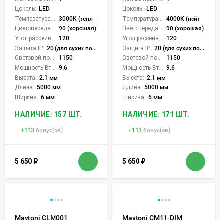
Цоколь:
LED
Цоколь:
LED
Температура света:
3000K (теплый)
Температура света:
4000K (нейтральный)
Цветопередача (CRI):
90 (хорошая)
Цветопередача (CRI):
90 (хорошая)
Угол рассеивания света °:
120
Угол рассеивания света °:
120
Защита IP:
20 (для сухих пом.)
Защита IP:
20 (для сухих пом.)
Световой поток Лм/м:
1150
Световой поток Лм/м:
1150
Мощность Вт/м:
9.6
Мощность Вт/м:
9.6
Высота:
2.1 мм
Высота:
2.1 мм
Длина:
5000 мм
Длина:
5000 мм
Ширина:
6 мм
Ширина:
6 мм
НАЛИЧИЕ: 157 ШТ.
НАЛИЧИЕ: 171 ШТ.
+
113
бонус(ов)
+
113
бонус(ов)
5 650
₽
5 650
₽
Maytoni CLM001
Maytoni CM11-DIM