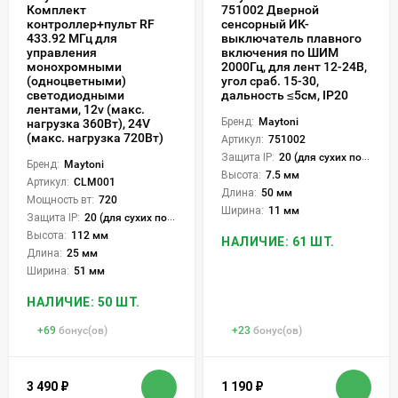
Комплект
751002 Дверной
контроллер+пульт RF
сенсорный ИК-
433.92 МГц для
выключатель плавного
управления
включения по ШИМ
монохромными
2000Гц, для лент 12-24В,
(одноцветными)
угол сраб. 15-30,
светодиодными
дальность ≤5см, IP20
лентами, 12v (макс.
Бренд:
Maytoni
нагрузка 360Вт), 24V
(макс. нагрузка 720Вт)
Артикул:
751002
Защита IP:
20 (для сухих пом.)
Бренд:
Maytoni
Высота:
7.5 мм
Артикул:
CLM001
Длина:
50 мм
Мощность вт:
720
Ширина:
11 мм
Защита IP:
20 (для сухих пом.)
Высота:
112 мм
НАЛИЧИЕ: 61 ШТ.
Длина:
25 мм
Ширина:
51 мм
НАЛИЧИЕ: 50 ШТ.
+
69
бонус(ов)
+
23
бонус(ов)
3 490
₽
1 190
₽