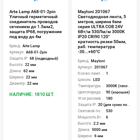
Arte Lamp A68-01-2pin
Maytoni 201067
Уличный герметичный
Светодиодная лента, 5
соединитель проводов
метров, ширина 6мм
сечением до 1.5мм2,
серия ULTRA COB 24V
защита IP68, погружение
6Вт/м 530Лм/м 3000К
под воду до 4м
IP20 CRI90 120°
кратность резки 50мм,
Бренд:
Arte Lamp
раб. температура
-30...+60°С
Артикул:
A68-01-2pin
Защита IP:
68 (подводный)
Бренд:
Maytoni
Высота:
22 мм
Артикул:
201067
Длина:
62 мм
Кол-во ламп или LED:
1
Ширина:
22 мм
Цоколь:
LED
Диаметр:
22 мм
Температура света:
3000K (теплый)
Цветопередача (CRI):
90 (хорошая)
НАЛИЧИЕ: 1810 ШТ.
Угол рассеивания света °:
180
Защита IP:
20 (для сухих пом.)
Световой поток Лм/м:
530
Мощность Вт/м:
6
Высота:
2.2 мм
Длина:
5000 мм
Ширина:
6 мм