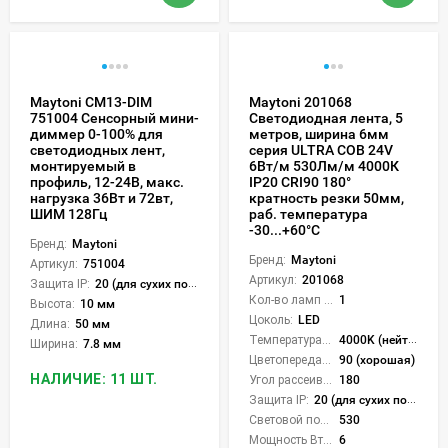
Maytoni CM13-DIM
Maytoni 201068
751004 Сенсорный мини-
Светодиодная лента, 5
диммер 0-100% для
метров, ширина 6мм
светодиодных лент,
серия ULTRA COB 24V
монтируемый в
6Вт/м 530Лм/м 4000К
профиль, 12-24В, макс.
IP20 CRI90 180°
нагрузка 36Вт и 72вт,
кратность резки 50мм,
ШИМ 128Гц
раб. температура
-30...+60°С
Бренд:
Maytoni
Бренд:
Maytoni
Артикул:
751004
Артикул:
201068
Защита IP:
20 (для сухих пом.)
Кол-во ламп или LED:
1
Высота:
10 мм
Цоколь:
LED
Длина:
50 мм
Температура света:
4000K (нейтральный)
Ширина:
7.8 мм
Цветопередача (CRI):
90 (хорошая)
НАЛИЧИЕ: 11 ШТ.
Угол рассеивания света °:
180
Защита IP:
20 (для сухих пом.)
Световой поток Лм/м:
530
Мощность Вт/м:
6