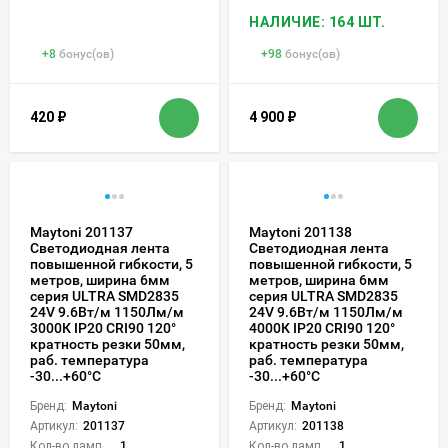
НАЛИЧИЕ: 164 ШТ.
+
8
бонус(ов)
+
98
бонус(ов)
420
₽
4 900
₽
Maytoni 201137
Maytoni 201138
Светодиодная лента
Светодиодная лента
повышенной гибкости, 5
повышенной гибкости, 5
метров, ширина 6мм
метров, ширина 6мм
серия ULTRA SMD2835
серия ULTRA SMD2835
24V 9.6Вт/м 1150Лм/м
24V 9.6Вт/м 1150Лм/м
3000К IP20 CRI90 120°
4000К IP20 CRI90 120°
кратность резки 50мм,
кратность резки 50мм,
раб. температура
раб. температура
-30...+60°С
-30...+60°С
Бренд:
Maytoni
Бренд:
Maytoni
Артикул:
201137
Артикул:
201138
Кол-во ламп или LED:
1
Кол-во ламп или LED:
1