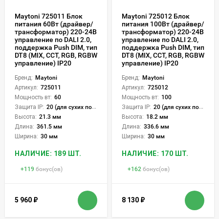
Maytoni 725011 Блок
Maytoni 725012 Блок
питания 60Вт (драйвер/
питания 100Вт (драйвер/
трансформатор) 220-24В
трансформатор) 220-24В
управление по DALI 2.0,
управление по DALI 2.0,
поддержка Push DIM, тип
поддержка Push DIM, тип
DT8 (MIX, CCT, RGB, RGBW
DT8 (MIX, CCT, RGB, RGBW
управление) IP20
управление) IP20
Бренд:
Maytoni
Бренд:
Maytoni
Артикул:
725011
Артикул:
725012
Мощность вт:
60
Мощность вт:
100
Защита IP:
20 (для сухих пом.)
Защита IP:
20 (для сухих пом.)
Высота:
21.3 мм
Высота:
18.2 мм
Длина:
361.5 мм
Длина:
336.6 мм
Ширина:
30 мм
Ширина:
30 мм
НАЛИЧИЕ: 189 ШТ.
НАЛИЧИЕ: 170 ШТ.
+
119
бонус(ов)
+
162
бонус(ов)
5 960
₽
8 130
₽