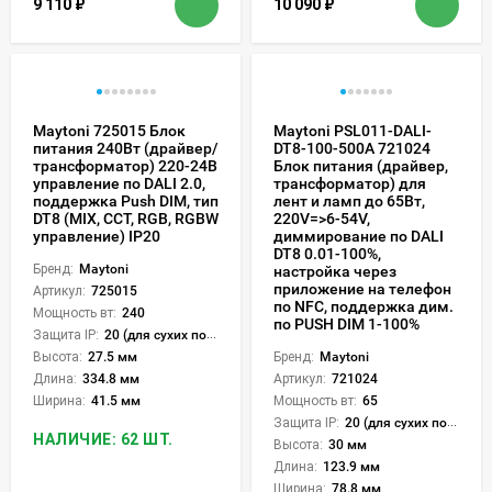
9 110
₽
10 090
₽
Maytoni 725015 Блок
Maytoni PSL011-DALI-
питания 240Вт (драйвер/
DT8-100-500A 721024
трансформатор) 220-24В
Блок питания (драйвер,
управление по DALI 2.0,
трансформатор) для
поддержка Push DIM, тип
лент и ламп до 65Вт,
DT8 (MIX, CCT, RGB, RGBW
220V=>6-54V,
управление) IP20
диммирование по DALI
DT8 0.01-100%,
Бренд:
Maytoni
настройка через
приложение на телефон
Артикул:
725015
по NFC, поддержка дим.
Мощность вт:
240
по PUSH DIM 1-100%
Защита IP:
20 (для сухих пом.)
Высота:
27.5 мм
Бренд:
Maytoni
Длина:
334.8 мм
Артикул:
721024
Ширина:
41.5 мм
Мощность вт:
65
Защита IP:
20 (для сухих пом.)
НАЛИЧИЕ: 62 ШТ.
Высота:
30 мм
Длина:
123.9 мм
Ширина:
78.8 мм