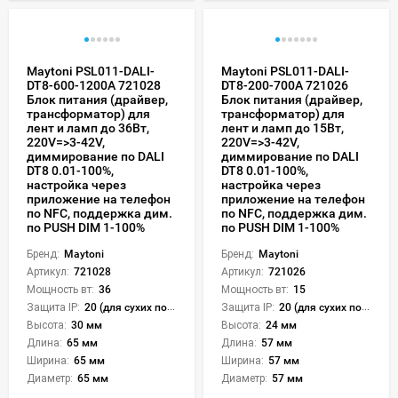
Maytoni PSL011-DALI-
Maytoni PSL011-DALI-
DT8-600-1200A 721028
DT8-200-700A 721026
Блок питания (драйвер,
Блок питания (драйвер,
трансформатор) для
трансформатор) для
лент и ламп до 36Вт,
лент и ламп до 15Вт,
220V=>3-42V,
220V=>3-42V,
диммирование по DALI
диммирование по DALI
DT8 0.01-100%,
DT8 0.01-100%,
настройка через
настройка через
приложение на телефон
приложение на телефон
по NFC, поддержка дим.
по NFC, поддержка дим.
по PUSH DIM 1-100%
по PUSH DIM 1-100%
Бренд:
Maytoni
Бренд:
Maytoni
Артикул:
721028
Артикул:
721026
Мощность вт:
36
Мощность вт:
15
Защита IP:
20 (для сухих пом.)
Защита IP:
20 (для сухих пом.)
Высота:
30 мм
Высота:
24 мм
Длина:
65 мм
Длина:
57 мм
Ширина:
65 мм
Ширина:
57 мм
Диаметр:
65 мм
Диаметр:
57 мм