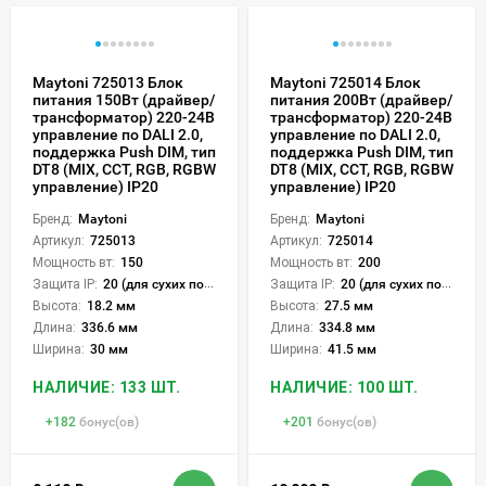
Maytoni 725013 Блок
Maytoni 725014 Блок
питания 150Вт (драйвер/
питания 200Вт (драйвер/
трансформатор) 220-24В
трансформатор) 220-24В
управление по DALI 2.0,
управление по DALI 2.0,
поддержка Push DIM, тип
поддержка Push DIM, тип
DT8 (MIX, CCT, RGB, RGBW
DT8 (MIX, CCT, RGB, RGBW
управление) IP20
управление) IP20
Бренд:
Maytoni
Бренд:
Maytoni
Артикул:
725013
Артикул:
725014
Мощность вт:
150
Мощность вт:
200
Защита IP:
20 (для сухих пом.)
Защита IP:
20 (для сухих пом.)
Высота:
18.2 мм
Высота:
27.5 мм
Длина:
336.6 мм
Длина:
334.8 мм
Ширина:
30 мм
Ширина:
41.5 мм
НАЛИЧИЕ: 133 ШТ.
НАЛИЧИЕ: 100 ШТ.
+
182
бонус(ов)
+
201
бонус(ов)