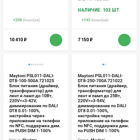
НАЛИЧИЕ: 102 ШТ.
+
208
бонус(ов)
+
143
бонус(ов)
10 410
₽
7 150
₽
Maytoni PSL011-DALI-
Maytoni PSL011-DALI-
DT8-100-500A 721025
DT8-250-700A 721022
Блок питания (драйвер,
Блок питания (драйвер,
трансформатор) для
трансформатор) для
лент и ламп до 10Вт,
лент и ламп до 25Вт,
220V=>3-42V,
220V=>3-54V,
диммирование по DALI
диммирование по DALI
DT8 0.01-100%,
DT8 0.01-100%,
настройка через
настройка через
приложение на телефон
приложение на телефон
по NFC, поддержка дим.
по NFC, поддержка дим.
по PUSH DIM 1-100%
по PUSH DIM 1-100%
Бренд:
Maytoni
Бренд:
Maytoni