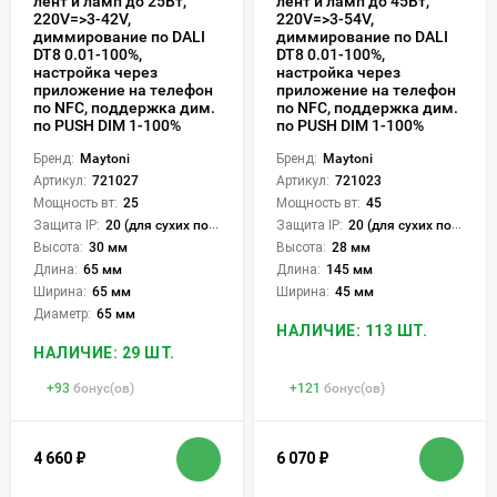
лент и ламп до 25Вт,
лент и ламп до 45Вт,
220V=>3-42V,
220V=>3-54V,
диммирование по DALI
диммирование по DALI
DT8 0.01-100%,
DT8 0.01-100%,
настройка через
настройка через
приложение на телефон
приложение на телефон
по NFC, поддержка дим.
по NFC, поддержка дим.
по PUSH DIM 1-100%
по PUSH DIM 1-100%
Бренд:
Maytoni
Бренд:
Maytoni
Артикул:
721027
Артикул:
721023
Мощность вт:
25
Мощность вт:
45
Защита IP:
20 (для сухих пом.)
Защита IP:
20 (для сухих пом.)
Высота:
30 мм
Высота:
28 мм
Длина:
65 мм
Длина:
145 мм
Ширина:
65 мм
Ширина:
45 мм
Диаметр:
65 мм
НАЛИЧИЕ: 113 ШТ.
НАЛИЧИЕ: 29 ШТ.
+
93
бонус(ов)
+
121
бонус(ов)
4 660
₽
6 070
₽