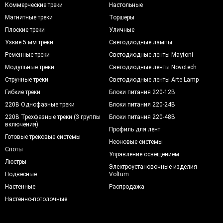
Коммерческие треки
Настольные
Магнитные треки
Торшеры
Плоские треки
Уличные
Узкие 5 мм треки
Светодиодные лампы
Ременные треки
Светодиодные ленты Maytoni
Модульные треки
Светодиодные ленты Novotech
Струнные треки
Светодиодные ленты Arte Lamp
Гибкие треки
Блоки питания 220-12В
220В Однофазные треки
Блоки питания 220-24В
220В Трехфазные треки (3 группы
Блоки питания 220-48В
включения)
Профиль для лент
Готовые трековые системы
Неоновые системы
Споты
Управление освещением
Люстры
Электроустановочные изделия
Подвесные
Voltum
Настенные
Распродажа
Настенно-потолочные