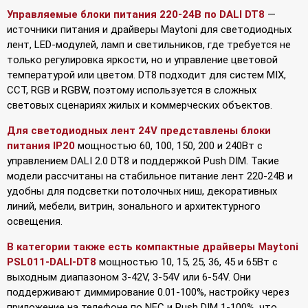
Управляемые блоки питания 220-24В по DALI DT8
—
источники питания и драйверы Maytoni для светодиодных
лент, LED-модулей, ламп и светильников, где требуется не
только регулировка яркости, но и управление цветовой
температурой или цветом. DT8 подходит для систем MIX,
CCT, RGB и RGBW, поэтому используется в сложных
световых сценариях жилых и коммерческих объектов.
Для светодиодных лент 24V представлены блоки
питания IP20
мощностью 60, 100, 150, 200 и 240Вт с
управлением DALI 2.0 DT8 и поддержкой Push DIM. Такие
модели рассчитаны на стабильное питание лент 220-24В и
удобны для подсветки потолочных ниш, декоративных
линий, мебели, витрин, зонального и архитектурного
освещения.
В категории также есть компактные драйверы Maytoni
PSL011-DALI-DT8
мощностью 10, 15, 25, 36, 45 и 65Вт с
выходным диапазоном 3-42V, 3-54V или 6-54V. Они
поддерживают диммирование 0.01-100%, настройку через
приложение на телефоне по NFC и Push DIM 1-100%, что