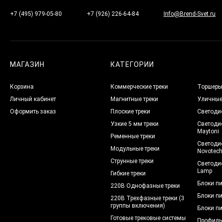
+7 (495) 979-05-80
+7 (926) 226-64-84
Info@Brend-Svet.ru
МАГАЗИН
КАТЕГОРИИ
Корзина
Коммерческие треки
Торшер
Личный кабинет
Магнитные треки
Уличны
Оформить заказ
Плоские треки
Светоди
Узкие 5 мм треки
Светоди
Maytoni
Ременные треки
Светоди
Модульные треки
Novotec
Струнные треки
Светоди
Lamp
Гибкие треки
Блоки п
220В Однофазные треки
Блоки п
220В Трехфазные треки (3
группы включения)
Блоки п
Готовые трековые системы
Профиль