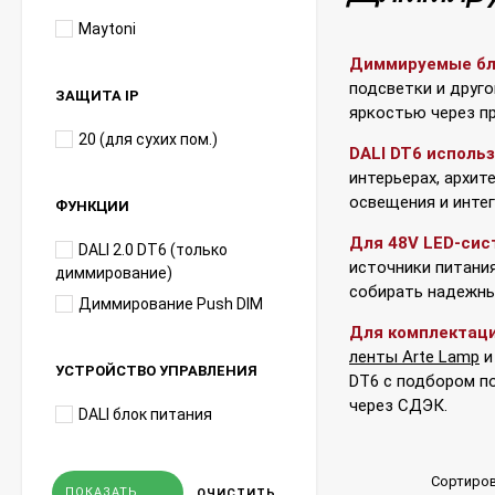
Maytoni
Диммируемые бло
подсветки и друго
ЗАЩИТА IP
яркостью через пр
20 (для сухих пом.)
DALI DT6 исполь
интерьерах, архит
освещения и инте
ФУНКЦИИ
Для 48V LED-сис
DALI 2.0 DT6 (только
источники питания
диммирование)
собирать надежны
Диммирование Push DIM
Для комплектац
ленты Arte Lamp
УСТРОЙСТВО УПРАВЛЕНИЯ
DT6 с подбором по
через СДЭК.
DALI блок питания
Сортиров
ПОКАЗАТЬ
ОЧИСТИТЬ