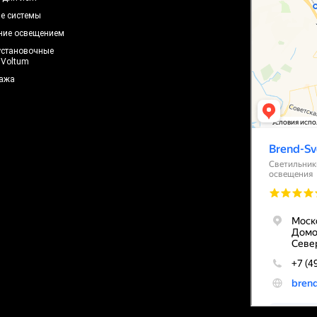
е системы
ние освещением
установочные
 Voltum
ажа