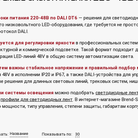
ки питания 220-48В по DALI DT6
— решения для светодиодны
го низковольтного LED-оборудования, где требуется не прост
отокол DALI.
зуется для регулировки яркости
в профессиональных система
ектурной и коммерческой подсветке. Такой формат подходит д
грация LED-линий 48V в общую систему автоматизации света.
тем важны стабильное напряжение и правильный подбор
 48V в исполнении IP20 и IP67, а также DALI-устройства для у
е решения для длинных световых линий, трековых систем, ниш
ии системы освещения
можно подобрать
светодиодные лен
и
профили для светодиодных лент
. В интернет-магазине Brend-
 мощности, типу управления, степени защиты, габаритам корп
Название
Показывать по:
30
ать: