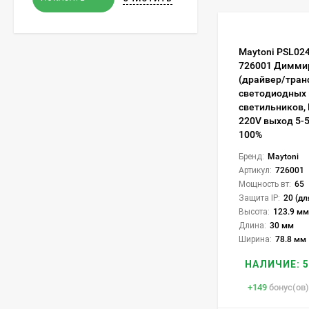
Maytoni PSL02
726001 Димми
(драйвер/тран
светодиодных 
светильников, 
220V выход 5-
100%
Бренд:
Maytoni
Артикул:
726001
Мощность вт:
65
Защита IP:
20 (дл
Высота:
123.9 мм
Длина:
30 мм
Ширина:
78.8 мм
НАЛИЧИЕ: 5
+
149
бонус(ов)