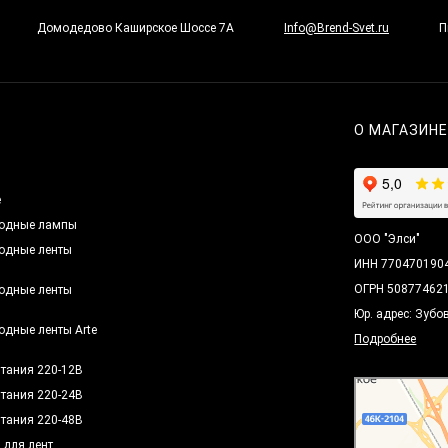
Домодедово Каширское Шоссе 7А
Info@Brend-Svet.ru
П
О МАГАЗИН
ы
е
одные лампы
ООО "Элси"
одные ленты
ИНН 770470190
ОГРН 50877462
одные ленты
h
Юр. адрес: Зубо
одные ленты Arte
Подробнее
итания 220-12В
итания 220-24В
итания 220-48В
 для лент