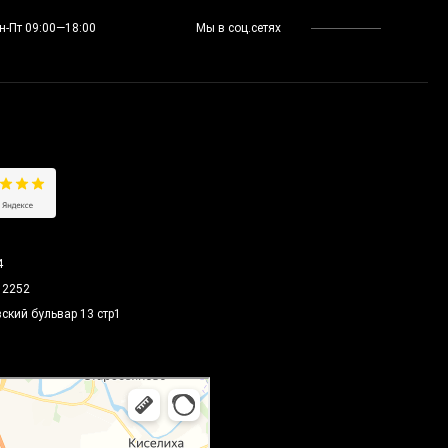
н-Пт 09:00—18:00
Мы в соц.сетях
Е
4
12252
вский бульвар 13 стр1