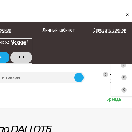
×
осква
Личный кабинет
Заказать звонок
город
Москва
?
0
Корзина
0
0
(пусто)
0
Бренды
по DALI DT6