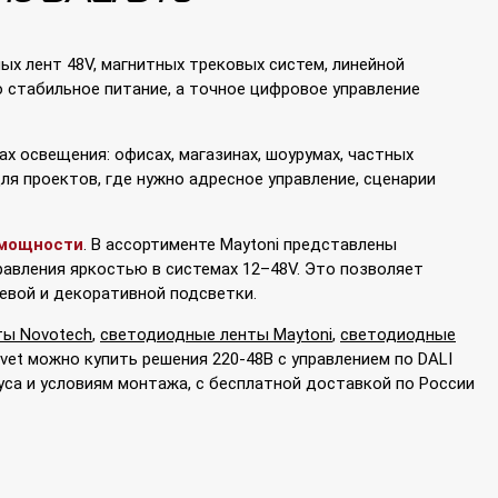
х лент 48V, магнитных трековых систем, линейной
о стабильное питание, а точное цифровое управление
х освещения: офисах, магазинах, шоурумах, частных
ля проектов, где нужно адресное управление, сценарии
 мощности
. В ассортименте Maytoni представлены
правления яркостью в системах 12–48V. Это позволяет
евой и декоративной подсветки.
ты Novotech
,
светодиодные ленты Maytoni
,
светодиодные
Svet можно купить решения 220-48В с управлением по DALI
уса и условиям монтажа, с бесплатной доставкой по России