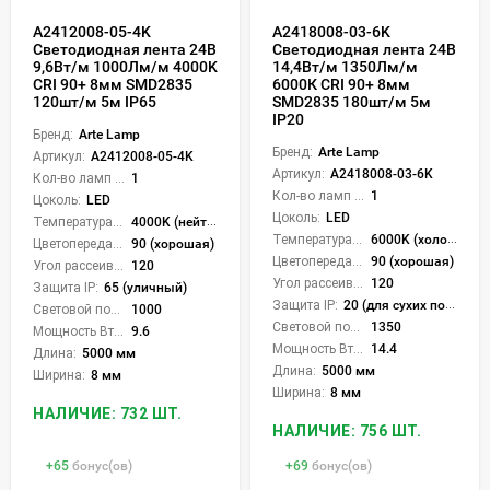
A2412008-05-4K
A2418008-03-6K
Светодиодная лента 24В
Светодиодная лента 24В
9,6Вт/м 1000Лм/м 4000K
14,4Вт/м 1350Лм/м
CRI 90+ 8мм SMD2835
6000К CRI 90+ 8мм
120шт/м 5м IP65
SMD2835 180шт/м 5м
IP20
Бренд:
Arte Lamp
Бренд:
Arte Lamp
Артикул:
A2412008-05-4K
Артикул:
A2418008-03-6K
Кол-во ламп или LED:
1
Кол-во ламп или LED:
1
Цоколь:
LED
Цоколь:
LED
Температура света:
4000K (нейтральный)
Температура света:
6000K (холодный)
Цветопередача (CRI):
90 (хорошая)
Цветопередача (CRI):
90 (хорошая)
Угол рассеивания света °:
120
Угол рассеивания света °:
120
Защита IP:
65 (уличный)
Защита IP:
20 (для сухих пом.)
Световой поток Лм/м:
1000
Световой поток Лм/м:
1350
Мощность Вт/м:
9.6
Мощность Вт/м:
14.4
Длина:
5000 мм
Длина:
5000 мм
Ширина:
8 мм
Ширина:
8 мм
НАЛИЧИЕ: 732 ШТ.
НАЛИЧИЕ: 756 ШТ.
+
65
бонус(ов)
+
69
бонус(ов)