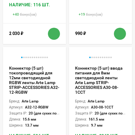
НАЛИЧИЕ: 116 ШТ.
+
40
бонус(ов)
+
19
бонус(ов)
2 030
₽
990
₽
Коннектор (5 шт)
Коннектор (5 шт) ввода
токопроводящий для
питания для 8мм
12мм светодиодной
светодиодной ленты
RGBW ленты Arte Lamp
Arte Lamp STRIP-
STRIP-ACCESSORIES A32-
ACCESSORIES A30-08-
12-RGBW
1CCT
Бренд:
Arte Lamp
Бренд:
Arte Lamp
Артикул:
A32-12-RGBW
Артикул:
A30-08-1CCT
Защита IP:
20 (для сухих пом.)
Защита IP:
20 (для сухих пом.)
Длина:
15.6 мм
Длина:
161.5 мм
Ширина:
13.7 мм
Ширина:
9.7 мм