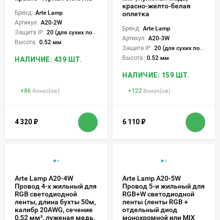
красно-желто-белая
Бренд:
Arte Lamp
оплетка
Артикул:
A20-2W
Бренд:
Arte Lamp
Защита IP:
20 (для сухих пом.)
Артикул:
A20-3W
Высота:
0.52 мм
Защита IP:
20 (для сухих пом.)
Высота:
0.52 мм
НАЛИЧИЕ: 439 ШТ.
НАЛИЧИЕ: 159 ШТ.
+
86
бонус(ов)
+
122
бонус(ов)
4 320
₽
6 110
₽
Arte Lamp A20-4W
Arte Lamp A20-5W
Провод 4-х жильный для
Провод 5-и жильный для
RGB светодиодной
RGB+W светодиодной
ленты, длина бухты 50м,
ленты (ленты RGB +
калибр 20AWG, сечение
отдельный диод
0,52 мм², луженая медь,
монохромной или MIX