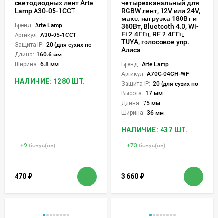
светодиодных лент Arte
четырехканальный для
Lamp A30-05-1CCT
RGBW лент, 12V или 24V,
макс. нагрузка 180Вт и
Бренд:
Arte Lamp
360Вт, Bluetooth 4.0, Wi-
Fi 2.4ГГц, RF 2.4ГГц,
Артикул:
A30-05-1CCT
TUYA, голосовое упр.
Защита IP:
20 (для сухих пом.)
Алиса
Длина:
160.6 мм
Ширина:
6.8 мм
Бренд:
Arte Lamp
Артикул:
A70C-04CH-WF
НАЛИЧИЕ: 1280 ШТ.
Защита IP:
20 (для сухих пом.)
Высота:
17 мм
Длина:
75 мм
Ширина:
36 мм
НАЛИЧИЕ: 437 ШТ.
+
9
бонус(ов)
+
73
бонус(ов)
470
₽
3 660
₽