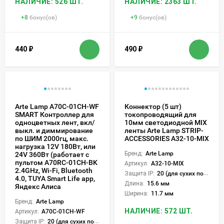
НАЛИЧИЕ: 526 ШТ.
НАЛИЧИЕ: 2363 ШТ.
+
8
бонус(ов)
+
9
бонус(ов)
440
₽
490
₽
Arte Lamp A70C-01CH-WF
Коннектор (5 шт)
SMART Контроллер для
токопроводящий для
одноцветных лент, вкл/
10мм светодиодной MIX
выкл. и диммирование
ленты Arte Lamp STRIP-
по ШИМ 2000гц, макс.
ACCESSORIES A32-10-MIX
нагрузка 12V 180Вт, или
Бренд:
Arte Lamp
24V 360Вт (работает с
пультом A70RC-01CH-BK
Артикул:
A32-10-MIX
2.4GHz, Wi-Fi, Bluetooth
Защита IP:
20 (для сухих пом.)
4.0, TUYA Smart Life app,
Длина:
15.6 мм
Яндекс Алиса
Ширина:
11.7 мм
Бренд:
Arte Lamp
НАЛИЧИЕ: 572 ШТ.
Артикул:
A70C-01CH-WF
Защита IP:
20 (для сухих пом.)