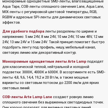
монохромные одноцветные SMD-ленты, влагозащищенные
Aqua Tape, COB-ленты сплошного свечения Lane, Aqua Lane,
MIX-ленты с регулировкой цветовой температуры, RGB,
RGBW и адресные SPI-ленты для динамических световых
эффектов.
Для удобного подбора
ленты разделены по ширине и
напряжению: 5 мм 24V, 8 мм 24V, 10 мм 24V, 10 мм 48V, 12 мм
24V, 13 мм 24V и 15 мм 24V. Такой принцип помогает быстро
подобрать ленту под профиль, нишу, мебельный канал,
световую линию или декоративный контур.
Монохромные одноцветные ленты Arte Lamp
подходят
для классической теплой, нейтральной и холодной
подсветки: 3000К, 4000К и 6000К. В ассортименте есть SMD-
ленты 4,8, 9,6, 14,4, 19,2 и 20 Вт/м, а также мощные
варианты со световым потоком до 2200 лм/м для ярких
световых линий.
COB-ленты Arte Lamp Lane
создают ровную линию
сплошного свечения без выраженных светодиодных точек.
Они хорошо подходят для видимых световых линий,