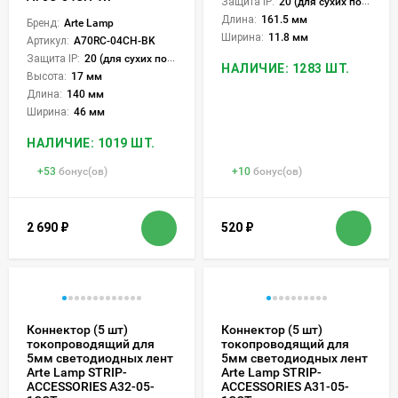
Защита IP:
20 (для сухих пом.)
Длина:
161.5 мм
Бренд:
Arte Lamp
Ширина:
11.8 мм
Артикул:
A70RC-04CH-BK
Защита IP:
20 (для сухих пом.)
НАЛИЧИЕ: 1283 ШТ.
Высота:
17 мм
Длина:
140 мм
Ширина:
46 мм
НАЛИЧИЕ: 1019 ШТ.
+
53
бонус(ов)
+
10
бонус(ов)
2 690
₽
520
₽
Коннектор (5 шт)
Коннектор (5 шт)
токопроводящий для
токопроводящий для
5мм светодиодных лент
5мм светодиодных лент
Arte Lamp STRIP-
Arte Lamp STRIP-
ACCESSORIES A32-05-
ACCESSORIES A31-05-