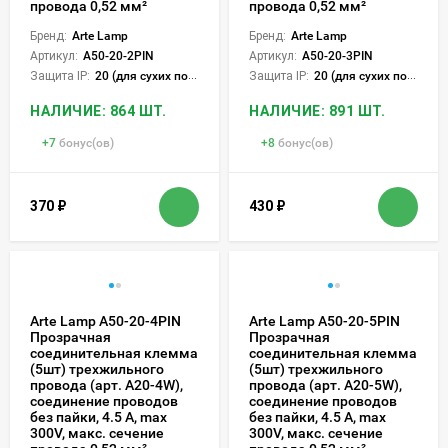
провода 0,52 мм²
провода 0,52 мм²
Бренд:
Arte Lamp
Бренд:
Arte Lamp
Артикул:
A50-20-2PIN
Артикул:
A50-20-3PIN
Защита IP:
20 (для сухих пом.)
Защита IP:
20 (для сухих пом.)
НАЛИЧИЕ: 864 ШТ.
НАЛИЧИЕ: 891 ШТ.
+
7
бонус(ов)
+
8
бонус(ов)
370
₽
430
₽
Arte Lamp A50-20-4PIN
Arte Lamp A50-20-5PIN
Прозрачная
Прозрачная
соединительная клемма
соединительная клемма
(5шт) трехжильного
(5шт) трехжильного
провода (арт. A20-4W),
провода (арт. A20-5W),
соединение проводов
соединение проводов
без пайки, 4.5 А, max
без пайки, 4.5 А, max
300V, макс. сечение
300V, макс. сечение