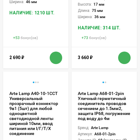
Ширина:
46 мм
Высота:
17 мм
Длина:
75 мм
НАЛИЧИЕ: 1210 ШТ.
Ширина:
36 мм
НАЛИЧИЕ: 314 ШТ.
+
53
бонус(ов)
+
73
бонус(ов)
2 690
₽
3 660
₽
Arte Lamp A40-10-1CCT
Arte Lamp A68-01-2pin
Универсальный
Уличный герметичный
прозрачный коннектор
соединитель проводов
9в1 (5шт) для любой
сечением до 1.5мм2,
одноцветной
защита IP68, погружение
светодиодной ленты
под воду до 4м
шириной 10мм, ввод
Бренд:
Arte Lamp
питания или I/Г/Т/X
соединение
Артикул:
A68-01-2pin