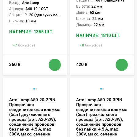
Защита IP:
68 (подводный)
Бренд:
Arte Lamp
Высота:
22 мм
Артикул:
A40-10-1CCT
Длина:
62 мм
Защита IP:
20 (для сухих пом.)
Ширина:
22 мм
Ширина:
10 мм
Диаметр:
22 мм
НАЛИЧИЕ: 1355 ШТ.
НАЛИЧИЕ: 1810 ШТ.
+
7
бонус(ов)
+
8
бонус(ов)
360
₽
420
₽
Arte Lamp A50-20-2PIN
Arte Lamp A50-20-3PIN
Прозрачная
Прозрачная
соединительная клемма
соединительная клемма
(5шт) двухжильного
(5шт) трехжильного
провода (арт. A20-2W),
провода (арт. A20-3W),
соединение проводов
соединение проводов
без пайки, 4.5 А, max
без пайки, 4.5 А, max
300V, макс. сечение
300V, макс. сечение