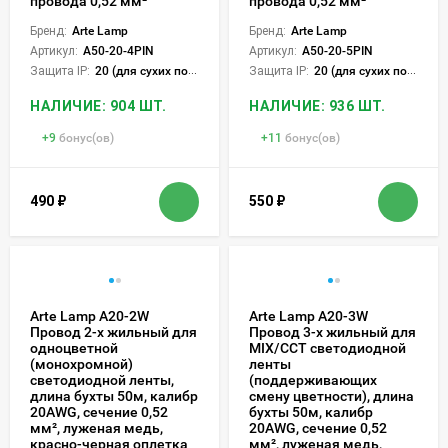
провода 0,52 мм²
провода 0,52 мм²
Бренд:
Arte Lamp
Бренд:
Arte Lamp
Артикул:
A50-20-4PIN
Артикул:
A50-20-5PIN
Защита IP:
20 (для сухих пом.)
Защита IP:
20 (для сухих пом.)
НАЛИЧИЕ: 904 ШТ.
НАЛИЧИЕ: 936 ШТ.
+
9
бонус(ов)
+
11
бонус(ов)
490
₽
550
₽
Arte Lamp A20-2W
Arte Lamp A20-3W
Провод 2-х жильный для
Провод 3-х жильный для
одноцветной
MIX/ССT светодиодной
(монохромной)
ленты
светодиодной ленты,
(поддерживающих
длина бухты 50м, калибр
смену цветности), длина
20AWG, сечение 0,52
бухты 50м, калибр
мм², луженая медь,
20AWG, сечение 0,52
красно-черная оплетка
мм², луженая медь,