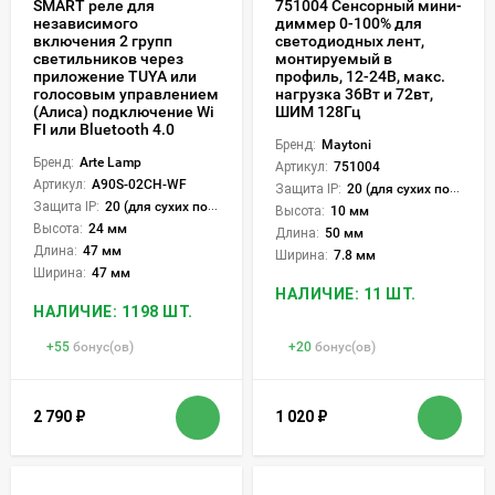
SMART реле для
751004 Сенсорный мини-
независимого
диммер 0-100% для
включения 2 групп
светодиодных лент,
светильников через
монтируемый в
приложение TUYA или
профиль, 12-24В, макс.
голосовым управлением
нагрузка 36Вт и 72вт,
(Алиса) подключение Wi
ШИМ 128Гц
FI или Bluetooth 4.0
Бренд:
Maytoni
Бренд:
Arte Lamp
Артикул:
751004
Артикул:
A90S-02CH-WF
Защита IP:
20 (для сухих пом.)
Защита IP:
20 (для сухих пом.)
Высота:
10 мм
Высота:
24 мм
Длина:
50 мм
Длина:
47 мм
Ширина:
7.8 мм
Ширина:
47 мм
НАЛИЧИЕ: 11 ШТ.
НАЛИЧИЕ: 1198 ШТ.
+
55
бонус(ов)
+
20
бонус(ов)
2 790
₽
1 020
₽