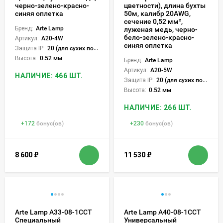
черно-зелено-красно-
цветности), длина бухты
синяя оплетка
50м, калибр 20AWG,
сечение 0,52 мм²,
Бренд:
Arte Lamp
луженая медь, черно-
бело-зелено-красно-
Артикул:
A20-4W
синяя оплетка
Защита IP:
20 (для сухих пом.)
Высота:
0.52 мм
Бренд:
Arte Lamp
Артикул:
A20-5W
НАЛИЧИЕ: 466 ШТ.
Защита IP:
20 (для сухих пом.)
Высота:
0.52 мм
НАЛИЧИЕ: 266 ШТ.
+
172
бонус(ов)
+
230
бонус(ов)
8 600
₽
11 530
₽
Arte Lamp A33-08-1CCT
Arte Lamp A40-08-1CCT
Специальный
Универсальный