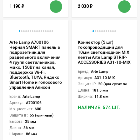
1 190
₽
2 030
₽
Arte Lamp A700106
Коннектор (5 шт)
Черная SMART панель в
токопроводящий для
подрозетник для
10мм светодиодной MIX
раздельного включения
ленты Arte Lamp STRIP-
4 групп светильников,
ACCESSORIES A31-10-MIX
макс. 150Вт на канал,
Бренд:
Arte Lamp
поддержка Wi-Fi,
Bluetooth, TUYA, Яндекс
Артикул:
A31-10-MIX
Smart Home и голосового
Защита IP:
20 (для сухих пом.)
управления Алисой
Длина:
181.5 мм
Бренд:
Arte Lamp
Ширина:
11.8 мм
Артикул:
A700106
НАЛИЧИЕ: 574 ШТ.
Мощность вт:
600
Защита IP:
65 (уличный)
Высота:
35 мм
Длина:
86 мм
Ширина:
86 мм