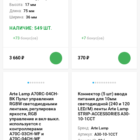
Высота:
17 мм
Длина:
75 мм
Ширина:
36 мм
НАЛИЧИЕ: 549 ШТ.
+
73
бонус(ов)
+
7
бонус(ов)
3 660
₽
370
₽
Arte Lamp A70RC-04CH-
Коннектор (5 шт) ввода
BK Пульт управления
питания для 10мм
RGBW светодиодными
светодиодной (240 и 120
лентами, регулировка
LED/M) ленты Arte Lamp
яркости, RGB
STRIP-ACCESSORIES A30-
управление и вкл-выкл.
10-1CCT
используется с
Бренд:
Arte Lamp
контроллерами
A70С-03CH-WF и
Артикул:
A30-10-1CCT
A70С-04CH-WF