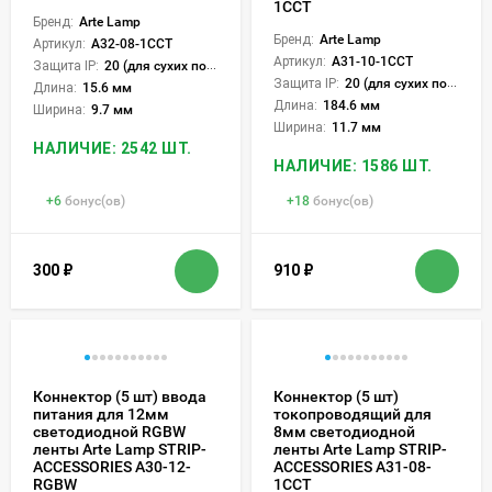
1CCT
Бренд:
Arte Lamp
Бренд:
Arte Lamp
Артикул:
A32-08-1CCT
Артикул:
A31-10-1CCT
Защита IP:
20 (для сухих пом.)
Защита IP:
20 (для сухих пом.)
Длина:
15.6 мм
Длина:
184.6 мм
Ширина:
9.7 мм
Ширина:
11.7 мм
НАЛИЧИЕ: 2542 ШТ.
НАЛИЧИЕ: 1586 ШТ.
+
6
бонус(ов)
+
18
бонус(ов)
300
₽
910
₽
Коннектор (5 шт) ввода
Коннектор (5 шт)
питания для 12мм
токопроводящий для
светодиодной RGBW
8мм светодиодной
ленты Arte Lamp STRIP-
ленты Arte Lamp STRIP-
ACCESSORIES A30-12-
ACCESSORIES A31-08-
RGBW
1CCT