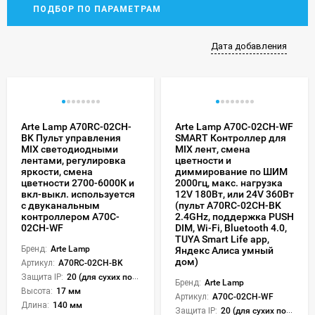
ПОДБОР ПО ПАРАМЕТРАМ
Дата добавления
Arte Lamp A70RC-02CH-
Arte Lamp A70C-02CH-WF
BK Пульт управления
SMART Контроллер для
MIX светодиодными
MIX лент, смена
лентами, регулировка
цветности и
яркости, смена
диммирование по ШИМ
цветности 2700-6000К и
2000гц, макс. нагрузка
вкл-выкл. используется
12V 180Вт, или 24V 360Вт
с двуканальным
(пульт A70RC-02CH-BK
контроллером A70C-
2.4GHz, поддержка PUSH
02CH-WF
DIM, Wi-Fi, Bluetooth 4.0,
TUYA Smart Life app,
Бренд:
Arte Lamp
Яндекс Алиса умный
дом)
Артикул:
A70RC-02CH-BK
Защита IP:
20 (для сухих пом.)
Бренд:
Arte Lamp
Высота:
17 мм
Артикул:
A70C-02CH-WF
Длина:
140 мм
Защита IP:
20 (для сухих пом.)