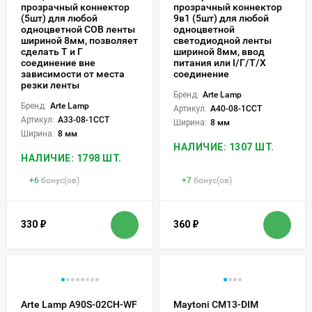
прозрачный коннектор
прозрачный коннектор
(5шт) для любой
9в1 (5шт) для любой
одноцветной COB ленты
одноцветной
шириной 8мм, позволяет
светодиодной ленты
сделать Т и Г
шириной 8мм, ввод
соединение вне
питания или I/Г/Т/X
зависимости от места
соединение
резки ленты
Бренд:
Arte Lamp
Бренд:
Arte Lamp
Артикул:
A40-08-1CCT
Артикул:
A33-08-1CCT
Ширина:
8 мм
Ширина:
8 мм
НАЛИЧИЕ: 1307 ШТ.
НАЛИЧИЕ: 1798 ШТ.
+
6
бонус(ов)
+
7
бонус(ов)
330
₽
360
₽
Arte Lamp A90S-02CH-WF
Maytoni CM13-DIM