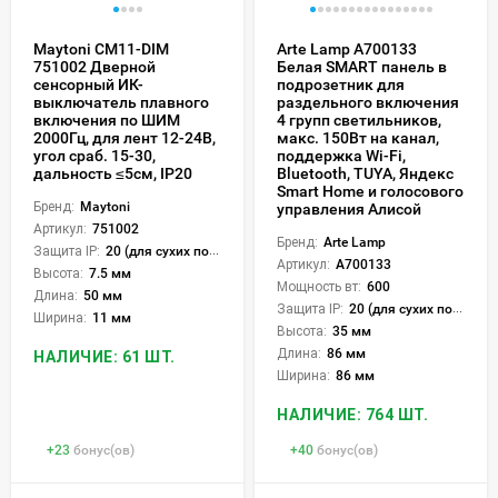
Maytoni CM11-DIM
Arte Lamp A700133
751002 Дверной
Белая SMART панель в
сенсорный ИК-
подрозетник для
выключатель плавного
раздельного включения
включения по ШИМ
4 групп светильников,
2000Гц, для лент 12-24В,
макс. 150Вт на канал,
угол сраб. 15-30,
поддержка Wi-Fi,
дальность ≤5см, IP20
Bluetooth, TUYA, Яндекс
Smart Home и голосового
Бренд:
Maytoni
управления Алисой
Артикул:
751002
Бренд:
Arte Lamp
Защита IP:
20 (для сухих пом.)
Артикул:
A700133
Высота:
7.5 мм
Мощность вт:
600
Длина:
50 мм
Защита IP:
20 (для сухих пом.)
Ширина:
11 мм
Высота:
35 мм
Длина:
86 мм
НАЛИЧИЕ: 61 ШТ.
Ширина:
86 мм
НАЛИЧИЕ: 764 ШТ.
+
23
бонус(ов)
+
40
бонус(ов)