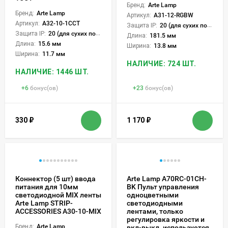
Бренд:
Arte Lamp
Бренд:
Arte Lamp
Артикул:
A31-12-RGBW
Артикул:
A32-10-1CCT
Защита IP:
20 (для сухих пом.)
Защита IP:
20 (для сухих пом.)
Длина:
181.5 мм
Длина:
15.6 мм
Ширина:
13.8 мм
Ширина:
11.7 мм
НАЛИЧИЕ: 724 ШТ.
НАЛИЧИЕ: 1446 ШТ.
+
6
бонус(ов)
+
23
бонус(ов)
330
₽
1 170
₽
Коннектор (5 шт) ввода
Arte Lamp A70RC-01CH-
питания для 10мм
BK Пульт управления
светодиодной MIX ленты
одноцветными
Arte Lamp STRIP-
светодиодными
ACCESSORIES A30-10-MIX
лентами, только
регулировка яркости и
Бренд:
Arte Lamp
вкл-выкл. используется