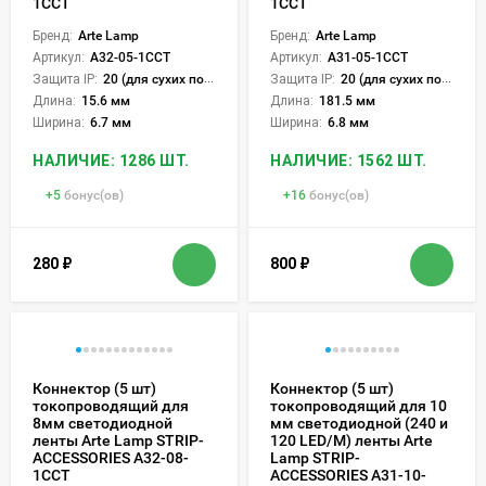
1CCT
1CCT
Бренд:
Arte Lamp
Бренд:
Arte Lamp
Артикул:
A32-05-1CCT
Артикул:
A31-05-1CCT
Защита IP:
20 (для сухих пом.)
Защита IP:
20 (для сухих пом.)
Длина:
15.6 мм
Длина:
181.5 мм
Ширина:
6.7 мм
Ширина:
6.8 мм
НАЛИЧИЕ: 1286 ШТ.
НАЛИЧИЕ: 1562 ШТ.
+
5
бонус(ов)
+
16
бонус(ов)
280
₽
800
₽
Коннектор (5 шт)
Коннектор (5 шт)
токопроводящий для
токопроводящий для 10
8мм светодиодной
мм светодиодной (240 и
ленты Arte Lamp STRIP-
120 LED/M) ленты Arte
ACCESSORIES A32-08-
Lamp STRIP-
1CCT
ACCESSORIES A31-10-