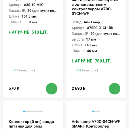
с одноканальным
Артикул:
A30-10-MIX
контроллером A70C-
Защита IP:
20 (для сухих пом.)
01CH-WF
Длина:
161.5 мм
Ширина:
11.8 мм
Бренд:
Arte Lamp
Артикул:
A70RC-01CH-BK
НАЛИЧИЕ: 510 ШТ.
Защита IP:
20 (для сухих пом.)
Высота:
17 мм
Длина:
140 мм
Ширина:
46 мм
НАЛИЧИЕ: 789 ШТ.
+
11
бонус(ов)
+
53
бонус(ов)
570
₽
2 690
₽
Коннектор (5 шт) ввода
Arte Lamp A70C-04CH-WF
питания для 5мм
SMART Контроллер