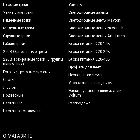
Плоские треки
Уличные
Узкие 5 мм треки
Светодиодные лампы
Ременные треки
Светодиодные ленты Maytoni
Модульные треки
Светодиодные ленты Novotech
Струнные треки
Светодиодные ленты Arte Lamp
Гибкие треки
Блоки питания 220-12В
220В Однофазные треки
Блоки питания 220-24В
220В Трехфазные треки (3 группы
Блоки питания 220-48В
включения)
Профиль для лент
Готовые трековые системы
Неоновые системы
Споты
Управление освещением
Люстры
Электроустановочные изделия
Подвесные
Voltum
Настенные
Распродажа
Настенно-потолочные
О МАГАЗИНЕ