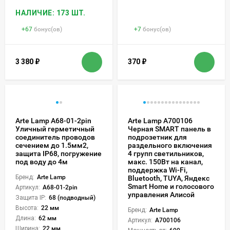
НАЛИЧИЕ: 173 ШТ.
+
67
бонус(ов)
+
7
бонус(ов)
3 380
₽
370
₽
Arte Lamp A68-01-2pin
Arte Lamp A700106
Уличный герметичный
Черная SMART панель в
соединитель проводов
подрозетник для
сечением до 1.5мм2,
раздельного включения
защита IP68, погружение
4 групп светильников,
под воду до 4м
макс. 150Вт на канал,
поддержка Wi-Fi,
Бренд:
Arte Lamp
Bluetooth, TUYA, Яндекс
Smart Home и голосового
Артикул:
A68-01-2pin
управления Алисой
Защита IP:
68 (подводный)
Высота:
22 мм
Бренд:
Arte Lamp
Длина:
62 мм
Артикул:
A700106
Ширина:
22 мм