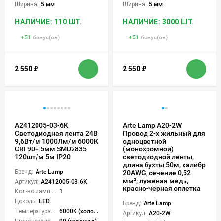
Ширина:
5 мм
Ширина:
5 мм
НАЛИЧИЕ: 110 ШТ.
НАЛИЧИЕ: 3000 ШТ.
+
51
бонус(ов)
+
51
бонус(ов)
2 550
₽
2 550
₽
A2412005-03-6K
Arte Lamp A20-2W
Светодиодная лента 24В
Провод 2-х жильный для
9,6Вт/м 1000Лм/м 6000К
одноцветной
CRI 90+ 5мм SMD2835
(монохромной)
120шт/м 5м IP20
светодиодной ленты,
длина бухты 50м, калибр
Бренд:
Arte Lamp
20AWG, сечение 0,52
мм², луженая медь,
Артикул:
A2412005-03-6K
красно-черная оплетка
Кол-во ламп или LED:
1
Цоколь:
LED
Бренд:
Arte Lamp
Температура света:
6000K (холодный)
Артикул:
A20-2W
Цветопередача (CRI):
90 (хорошая)