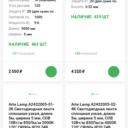
Защита IP:
20 (для сухих пом.)
Угол рассеивания света °:
120
Высота:
0.52 мм
Защита IP:
20 (для сухих пом.)
НАЛИЧИЕ: 439 ШТ.
Световой поток Лм/м:
1000
Мощность Вт/м:
9.6
Длина:
5000 мм
Ширина:
5 мм
НАЛИЧИЕ: 463 ШТ.
+
51
бонус(ов)
+
86
бонус(ов)
2 550
₽
4 320
₽
Arte Lamp A2432005-01-
Arte Lamp A2432005-02-
3K Светодиодная лента
4K Светодиодная лента
сплошная узкая, длина
сплошная узкая, длина
5м, ширина 5 мм, COB
5м, ширина 5 мм, COB
10Вт/м 850Лм/м 3000К
10Вт/м 850Лм/м 4000К
120° CRI90+ IP20 24В,
120° CRI90+ IP20 24В,