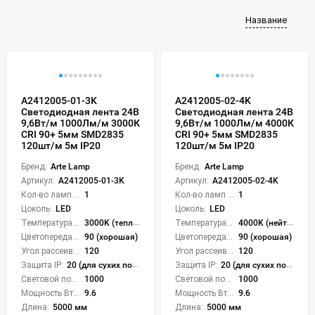
Название
A2412005-01-3K
A2412005-02-4K
Светодиодная лента 24В
Светодиодная лента 24В
9,6Вт/м 1000Лм/м 3000К
9,6Вт/м 1000Лм/м 4000К
CRI 90+ 5мм SMD2835
CRI 90+ 5мм SMD2835
120шт/м 5м IP20
120шт/м 5м IP20
Бренд:
Arte Lamp
Бренд:
Arte Lamp
Артикул:
A2412005-01-3K
Артикул:
A2412005-02-4K
Кол-во ламп или LED:
1
Кол-во ламп или LED:
1
Цоколь:
LED
Цоколь:
LED
Температура света:
3000K (теплый)
Температура света:
4000K (нейтральный)
Цветопередача (CRI):
90 (хорошая)
Цветопередача (CRI):
90 (хорошая)
Угол рассеивания света °:
120
Угол рассеивания света °:
120
Защита IP:
20 (для сухих пом.)
Защита IP:
20 (для сухих пом.)
Световой поток Лм/м:
1000
Световой поток Лм/м:
1000
Мощность Вт/м:
9.6
Мощность Вт/м:
9.6
Длина:
5000 мм
Длина:
5000 мм