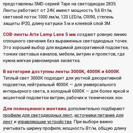
представлены SMD-серией Tape на светодиодах 2835.
Ленты работают от 24V, имеют мощность 9,6 Вт/м,
световой поток 1000 лм/м, 120 LED/м, CRI90, степень
защиты IP20, длину катушки 5 м и клеевой слой 3M.
COB-ленты Arte Lamp Lane 5 мм
создают ровную линию
сплошного свечения без выраженных светодиодных точек.
Это хороший выбор для видимой декоративной подсветки,
тонких световых каналов, мебели, витрин и проектов, где
нужна мягкая равномерная засветка.
В категории доступны ленты 3000К, 4000К и 6000К
.
Теплый свет 3000К подходит для уютной декоративной
подсветки, нейтральный 4000К — для универсального
интерьерного света, а холодный 6000К — для более яркой и
акцентной подсветки витрин, рабочих и технических зон.
Для полноценного монтажа
дополнительно подбирают
профили для светодиодных лент
,
источники питания для
лент
и
управляющие устройства
. При выборе важно
учитывать ширину профиля, мощность Вт/м, общую длину