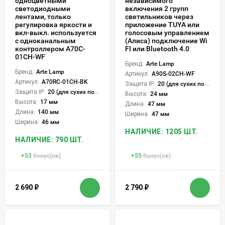
одноцветными
независимого
светодиодными
включения 2 групп
лентами, только
светильников через
регулировка яркости и
приложение TUYA или
вкл-выкл. используется
голосовым управлением
с одноканальным
(Алиса) подключение Wi
контроллером A70C-
FI или Bluetooth 4.0
01CH-WF
Бренд:
Arte Lamp
Бренд:
Arte Lamp
Артикул:
A90S-02CH-WF
Артикул:
A70RC-01CH-BK
Защита IP:
20 (для сухих пом.)
Защита IP:
20 (для сухих пом.)
Высота:
24 мм
Высота:
17 мм
Длина:
47 мм
Длина:
140 мм
Ширина:
47 мм
Ширина:
46 мм
НАЛИЧИЕ: 1205 ШТ.
НАЛИЧИЕ: 790 ШТ.
+
53
бонус(ов)
+
55
бонус(ов)
2 690
₽
2 790
₽