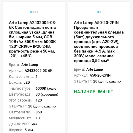
Arte Lamp A2432005-03-
Arte Lamp A50-20-2PIN
6K Светодиодная лента
Прозрачная
сплошная узкая, длина
соединительная клемма
5м, ширина 5 мм, COB
(5шт) двухжильного
10Вт/м 850Лм/м 6000К
провода (арт. A20-2W),
120° CRI90+ IP20 24В,
соединение проводов
кратность резки 50мм,
без пайки, 4.5 А, max
-20°...+45°C
300V, макс. сечение
провода 0,52 мм²
Бренд:
Arte Lamp
Бренд:
Arte Lamp
Артикул:
A2432005-03-6K
Артикул:
A50-20-2PIN
Кол-во ламп или LED:
1
Защита IP:
20 (для сухих пом.)
Цоколь:
LED
Температура света:
6000K (холодный)
НАЛИЧИЕ: 864 ШТ.
Цветопередача (CRI):
90 (хорошая)
Угол рассеивания света °:
120
Защита IP:
20 (для сухих пом.)
Световой поток Лм/м:
850
Мощность Вт/м:
10
Длина:
5000 мм
Ширина:
5 мм