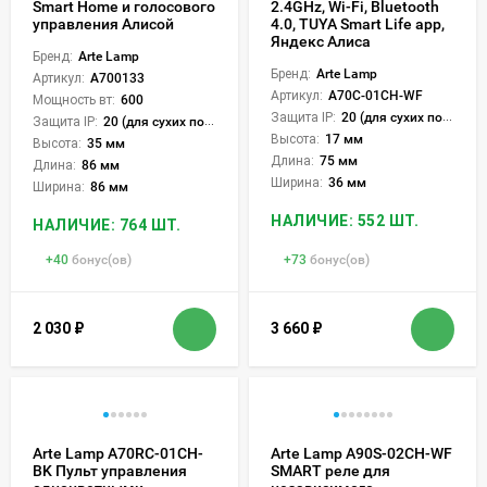
Smart Home и голосового
2.4GHz, Wi-Fi, Bluetooth
управления Алисой
4.0, TUYA Smart Life app,
Яндекс Алиса
Бренд:
Arte Lamp
Бренд:
Arte Lamp
Артикул:
A700133
Артикул:
A70C-01CH-WF
Мощность вт:
600
Защита IP:
20 (для сухих пом.)
Защита IP:
20 (для сухих пом.)
Высота:
17 мм
Высота:
35 мм
Длина:
75 мм
Длина:
86 мм
Ширина:
36 мм
Ширина:
86 мм
НАЛИЧИЕ: 552 ШТ.
НАЛИЧИЕ: 764 ШТ.
+
40
бонус(ов)
+
73
бонус(ов)
2 030
₽
3 660
₽
Arte Lamp A70RC-01CH-
Arte Lamp A90S-02CH-WF
BK Пульт управления
SMART реле для