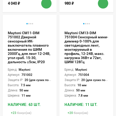
4 040
₽
980
₽
Maytoni CM11-DIM
Maytoni CM13-DIM
751002 Дверной
751004 Сенсорный мини-
сенсорный ИК-
диммер 0-100% для
выключатель плавного
светодиодных лент,
включения по ШИМ
монтируемый в
2000Гц, для лент 12-24В,
профиль, 12-24В, макс.
угол сраб. 15-30,
нагрузка 36Вт и 72вт,
дальность ≤5см, IP20
ШИМ 128Гц
Бренд:
Maytoni
Бренд:
Maytoni
Артикул:
751002
Артикул:
751004
Защита IP:
20 (для сухих пом.)
Защита IP:
20 (для сухих пом.)
Высота:
7.5 мм
Высота:
10 мм
Длина:
50 мм
Длина:
50 мм
Ширина:
11 мм
Ширина:
7.8 мм
НАЛИЧИЕ: 63 ШТ.
НАЛИЧИЕ: 11 ШТ.
+
23
бонус(ов)
+
20
бонус(ов)