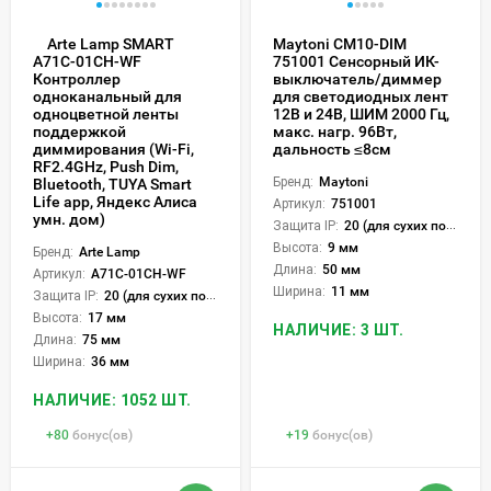
Arte Lamp SMART
Maytoni CM10-DIM
751001 Сенсорный ИК-
A71C-01CH-WF
выключатель/диммер
Контроллер
для светодиодных лент
одноканальный для
12В и 24В, ШИМ 2000 Гц,
одноцветной ленты
макс. нагр. 96Вт,
поддержкой
дальность ≤8см
диммирования (Wi-Fi,
RF2.4GHz, Push Dim,
Бренд:
Maytoni
Bluetooth, TUYA Smart
Life app, Яндекс Алиса
Артикул:
751001
умн. дом)
Защита IP:
20 (для сухих пом.)
Высота:
9 мм
Бренд:
Arte Lamp
Длина:
50 мм
Артикул:
A71C-01CH-WF
Ширина:
11 мм
Защита IP:
20 (для сухих пом.)
Высота:
17 мм
НАЛИЧИЕ: 3 ШТ.
Длина:
75 мм
Ширина:
36 мм
НАЛИЧИЕ: 1052 ШТ.
+
80
бонус(ов)
+
19
бонус(ов)