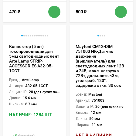
470
₽
800
₽
Коннектор (5 шт)
Maytoni CM12-DIM
токопроводящий для
751003 ИК-Датчик
5мм светодиодных лент
движения
Arte Lamp STRIP-
(выключатель) для
ACCESSORIES A32-05-
светодиодных лент 12В
1CCT
и 24В, макс. нагрузка
72Вт, дальность ≤3м,
Бренд:
Arte Lamp
угол сраб. 120°,
задержка откл. 30 сек
Артикул:
A32-05-1CCT
Защита IP:
20 (для сухих пом.)
Бренд:
Maytoni
Длина:
15.6 мм
Артикул:
751003
Ширина:
6.7 мм
Защита IP:
20 (для сухих пом.)
Высота:
12 мм
НАЛИЧИЕ: 1284 ШТ.
Длина:
50 мм
Ширина:
11 мм
НЕТ В НАЛИЧИИ