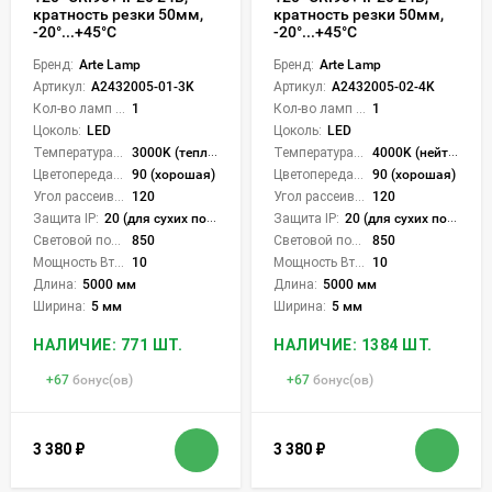
кратность резки 50мм,
кратность резки 50мм,
-20°...+45°C
-20°...+45°C
Бренд:
Arte Lamp
Бренд:
Arte Lamp
Артикул:
A2432005-01-3K
Артикул:
A2432005-02-4K
Кол-во ламп или LED:
1
Кол-во ламп или LED:
1
Цоколь:
LED
Цоколь:
LED
Температура света:
3000K (теплый)
Температура света:
4000K (нейтральный)
Цветопередача (CRI):
90 (хорошая)
Цветопередача (CRI):
90 (хорошая)
Угол рассеивания света °:
120
Угол рассеивания света °:
120
Защита IP:
20 (для сухих пом.)
Защита IP:
20 (для сухих пом.)
Световой поток Лм/м:
850
Световой поток Лм/м:
850
Мощность Вт/м:
10
Мощность Вт/м:
10
Длина:
5000 мм
Длина:
5000 мм
Ширина:
5 мм
Ширина:
5 мм
НАЛИЧИЕ: 771 ШТ.
НАЛИЧИЕ: 1384 ШТ.
+
67
бонус(ов)
+
67
бонус(ов)
3 380
₽
3 380
₽