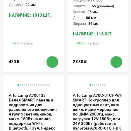
Мощность вт:
600
Диаметр:
22 мм
Защита IP:
65 (уличный)
Высота:
35 мм
НАЛИЧИЕ: 1810 ШТ.
Длина:
86 мм
Ширина:
86 мм
НАЛИЧИЕ: 116 ШТ.
+
8
бонус(ов)
+
40
бонус(ов)
420
₽
2 030
₽
Arte Lamp A700133
Arte Lamp A70C-01CH-WF
Белая SMART панель в
SMART Контроллер для
подрозетник для
одноцветных лент, вкл/
раздельного включения
выкл. и диммирование
4 групп светильников,
по ШИМ 2000гц, макс.
макс. 150Вт на канал,
нагрузка 12V 180Вт, или
поддержка Wi-Fi,
24V 360Вт (работает с
Bluetooth, TUYA, Яндекс
пультом A70RC-01CH-BK