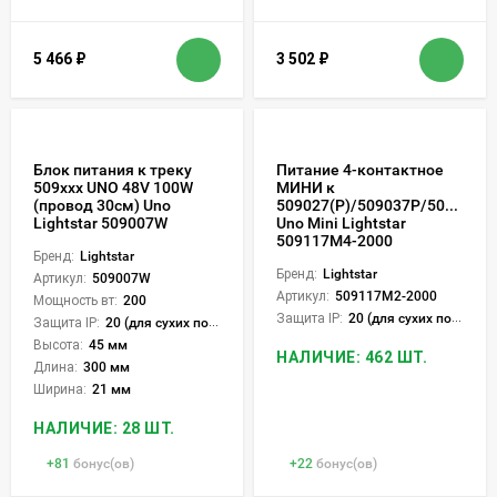
5 466
₽
3 502
₽
Блок питания к треку
Питание 4-контактное
509ххх UNO 48V 100W
МИНИ к
(провод 30см) Uno
509027(P)/509037P/509227(P
Lightstar 509007W
Uno Mini Lightstar
509117M4-2000
Бренд:
Lightstar
Бренд:
Lightstar
Артикул:
509007W
Артикул:
509117M2-2000
Мощность вт:
200
Защита IP:
20 (для сухих пом.)
Защита IP:
20 (для сухих пом.)
Высота:
45 мм
НАЛИЧИЕ: 462 ШТ.
Длина:
300 мм
Ширина:
21 мм
НАЛИЧИЕ: 28 ШТ.
+
81
бонус(ов)
+
22
бонус(ов)