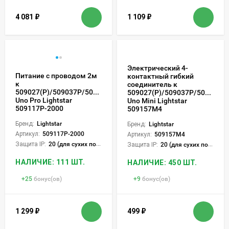
4 081
₽
1 109
₽
Электрический 4-
Питание с проводом 2м
контактный гибкий
к
соединитель к
509027(P)/509037P/509227(P)/509237P
509027(P)/509037P/509227(P
Uno Pro Lightstar
Uno Mini Lightstar
509117P-2000
509157M4
Бренд:
Lightstar
Бренд:
Lightstar
Артикул:
509117P-2000
Артикул:
509157M4
Защита IP:
20 (для сухих пом.)
Защита IP:
20 (для сухих пом.)
НАЛИЧИЕ: 111 ШТ.
НАЛИЧИЕ: 450 ШТ.
+
25
бонус(ов)
+
9
бонус(ов)
1 299
₽
499
₽