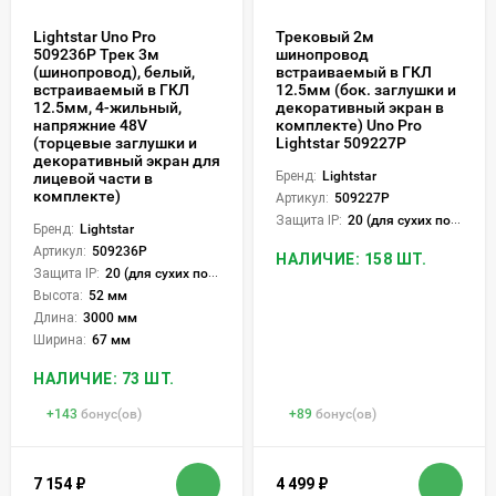
Lightstar Uno Pro
Трековый 2м
509236P Трек 3м
шинопровод
(шинопровод), белый,
встраиваемый в ГКЛ
встраиваемый в ГКЛ
12.5мм (бок. заглушки и
12.5мм, 4-жильный,
декоративный экран в
напряжние 48V
комплекте) Uno Pro
(торцевые заглушки и
Lightstar 509227P
декоративный экран для
Бренд:
Lightstar
лицевой части в
комплекте)
Артикул:
509227P
Защита IP:
20 (для сухих пом.)
Бренд:
Lightstar
Артикул:
509236P
НАЛИЧИЕ: 158 ШТ.
Защита IP:
20 (для сухих пом.)
Высота:
52 мм
Длина:
3000 мм
Ширина:
67 мм
НАЛИЧИЕ: 73 ШТ.
+
143
бонус(ов)
+
89
бонус(ов)
7 154
₽
4 499
₽