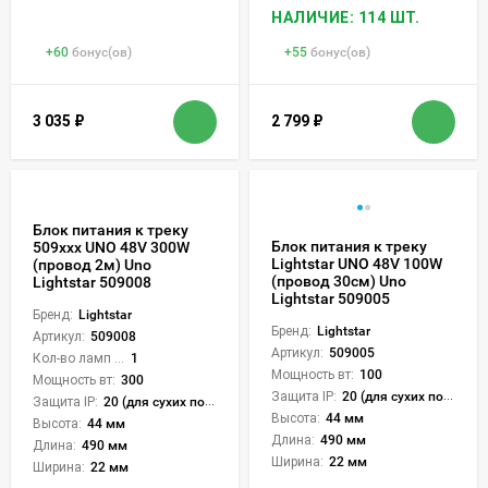
НАЛИЧИЕ: 114 ШТ.
+
60
бонус(ов)
+
55
бонус(ов)
3 035
₽
2 799
₽
Блок питания к треку
Блок питания к треку
509ххх UNO 48V 300W
Lightstar UNO 48V 100W
(провод 2м) Uno
(провод 30см) Uno
Lightstar 509008
Lightstar 509005
Бренд:
Lightstar
Бренд:
Lightstar
Артикул:
509008
Артикул:
509005
Кол-во ламп или LED:
1
Мощность вт:
100
Мощность вт:
300
Защита IP:
20 (для сухих пом.)
Защита IP:
20 (для сухих пом.)
Высота:
44 мм
Высота:
44 мм
Длина:
490 мм
Длина:
490 мм
Ширина:
22 мм
Ширина:
22 мм