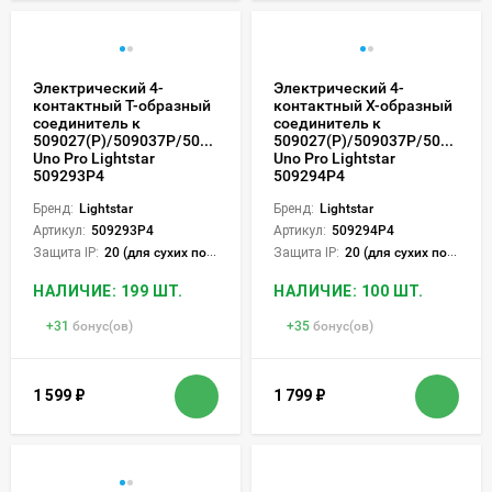
Электрический 4-
Электрический 4-
контактный Т-образный
контактный Х-образный
соединитель к
соединитель к
509027(P)/509037P/509227(P)/509237P
509027(P)/509037P/509227(P
Uno Pro Lightstar
Uno Pro Lightstar
509293P4
509294P4
Бренд:
Lightstar
Бренд:
Lightstar
Артикул:
509293P4
Артикул:
509294P4
Защита IP:
20 (для сухих пом.)
Защита IP:
20 (для сухих пом.)
НАЛИЧИЕ: 199 ШТ.
НАЛИЧИЕ: 100 ШТ.
+
31
бонус(ов)
+
35
бонус(ов)
1 599
₽
1 799
₽