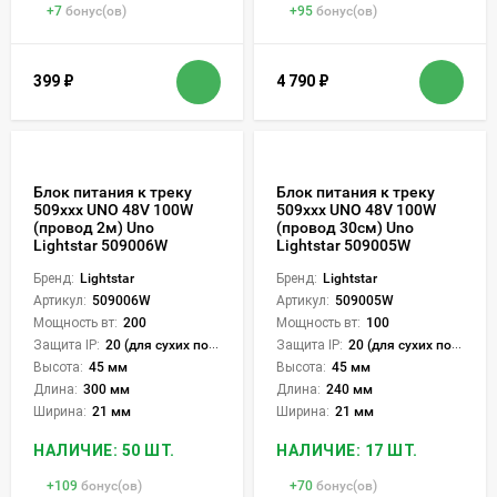
+
7
бонус(ов)
+
95
бонус(ов)
399
₽
4 790
₽
Блок питания к треку
Блок питания к треку
509ххх UNO 48V 100W
509ххх UNO 48V 100W
(провод 2м) Uno
(провод 30см) Uno
Lightstar 509006W
Lightstar 509005W
Бренд:
Lightstar
Бренд:
Lightstar
Артикул:
509006W
Артикул:
509005W
Мощность вт:
200
Мощность вт:
100
Защита IP:
20 (для сухих пом.)
Защита IP:
20 (для сухих пом.)
Высота:
45 мм
Высота:
45 мм
Длина:
300 мм
Длина:
240 мм
Ширина:
21 мм
Ширина:
21 мм
НАЛИЧИЕ: 50 ШТ.
НАЛИЧИЕ: 17 ШТ.
+
109
бонус(ов)
+
70
бонус(ов)