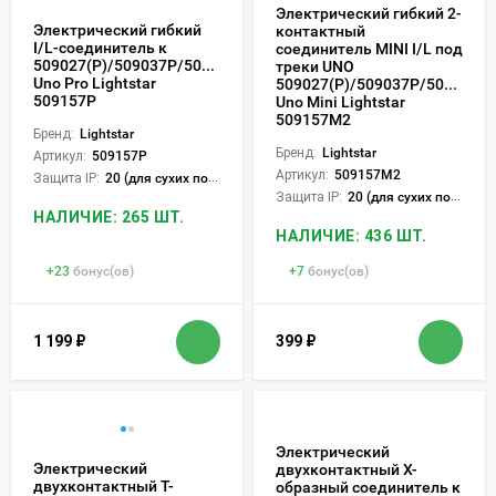
Электрический гибкий 2-
Электрический гибкий
контактный
I/L-соединитель к
соединитель MINI I/L под
509027(P)/509037P/509227(P)/509237P
треки UNO
Uno Pro Lightstar
509027(P)/509037P/509227(P
509157P
Uno Mini Lightstar
509157M2
Бренд:
Lightstar
Бренд:
Lightstar
Артикул:
509157P
Артикул:
509157M2
Защита IP:
20 (для сухих пом.)
Защита IP:
20 (для сухих пом.)
НАЛИЧИЕ: 265 ШТ.
НАЛИЧИЕ: 436 ШТ.
+
23
бонус(ов)
+
7
бонус(ов)
1 199
₽
399
₽
Электрический
Электрический
двухконтактный Х-
двухконтактный Т-
образный соединитель к