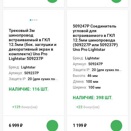
509247P Соединитель
Трековый 3м
угловой для
шинопровод
встраиваемого в ГКЛ
встраиваемый в ГКЛ
12.5мм шинопровода
12.5мм (бок. заглушки и
(509227P или 509237P)
декоративный экран в
Uno Pro Lightstar
комплекте) Uno Pro
Lightstar 509237P
Бренд:
Lightstar
Артикул:
509247P
Бренд:
Lightstar
Защита IP:
20 (для сухих пом.)
Артикул:
509237P
Высота:
46 мм
Защита IP:
20 (для сухих пом.)
Длина:
100 мм
Ширина:
100 мм
НАЛИЧИЕ: 116 ШТ.
НАЛИЧИЕ: 398 ШТ.
+
139
бонус(ов)
+
23
бонус(ов)
6 999
₽
1 199
₽