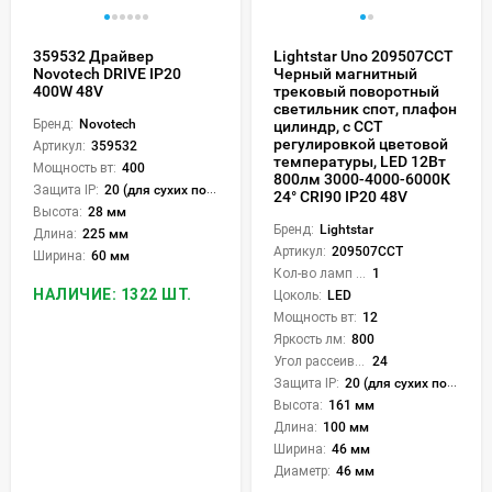
359532 Драйвер
Lightstar Uno 209507CCT
Novotech DRIVE IP20
Черный магнитный
400W 48V
трековый поворотный
светильник спот, плафон
Бренд:
Novotech
цилиндр, с CCT
регулировкой цветовой
Артикул:
359532
температуры, LED 12Вт
Мощность вт:
400
800лм 3000-4000-6000К
Защита IP:
20 (для сухих пом.)
24° CRI90 IP20 48V
Высота:
28 мм
Бренд:
Lightstar
Длина:
225 мм
Артикул:
209507CCT
Ширина:
60 мм
Кол-во ламп или LED:
1
НАЛИЧИЕ: 1322 ШТ.
Цоколь:
LED
Мощность вт:
12
Яркость лм:
800
Угол рассеивания света °:
24
Защита IP:
20 (для сухих пом.)
Высота:
161 мм
Длина:
100 мм
Ширина:
46 мм
Диаметр:
46 мм