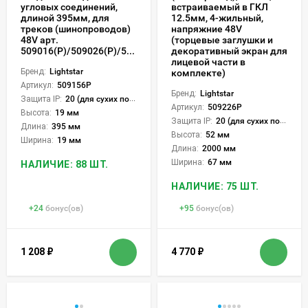
угловых соединений,
встраиваемый в ГКЛ
длиной 395мм, для
12.5мм, 4-жильный,
треков (шинопроводов)
напряжние 48V
48V арт.
(торцевые заглушки и
509016(P)/509026(P)/509036P/509226(P)/509236P
декоративный экран для
лицевой части в
Бренд:
Lightstar
комплекте)
Артикул:
509156P
Бренд:
Lightstar
Защита IP:
20 (для сухих пом.)
Артикул:
509226P
Высота:
19 мм
Защита IP:
20 (для сухих пом.)
Длина:
395 мм
Высота:
52 мм
Ширина:
19 мм
Длина:
2000 мм
Ширина:
67 мм
НАЛИЧИЕ: 88 ШТ.
НАЛИЧИЕ: 75 ШТ.
+
24
бонус(ов)
+
95
бонус(ов)
1 208
₽
4 770
₽