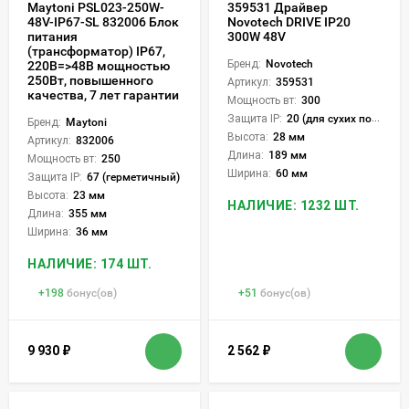
Maytoni PSL023-250W-
359531 Драйвер
48V-IP67-SL 832006 Блок
Novotech DRIVE IP20
питания
300W 48V
(трансформатор) IP67,
Бренд:
Novotech
220В=>48В мощностью
250Вт, повышенного
Артикул:
359531
качества, 7 лет гарантии
Мощность вт:
300
Защита IP:
20 (для сухих пом.)
Бренд:
Maytoni
Высота:
28 мм
Артикул:
832006
Длина:
189 мм
Мощность вт:
250
Ширина:
60 мм
Защита IP:
67 (герметичный)
Высота:
23 мм
НАЛИЧИЕ: 1232 ШТ.
Длина:
355 мм
Ширина:
36 мм
НАЛИЧИЕ: 174 ШТ.
+
198
бонус(ов)
+
51
бонус(ов)
9 930
₽
2 562
₽