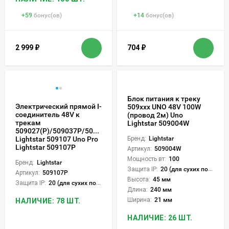
+
59
бонус(ов)
+
14
бонус(ов)
2 999
₽
704
₽
Блок питания к треку
Электрический прямой I-
509ххх UNO 48V 100W
соединитель 48V к
(провод 2м) Uno
трекам
Lightstar 509004W
509027(P)/509037P/509227(P)/509237P
Lightstar 509107 Uno Pro
Бренд:
Lightstar
Lightstar 509107P
Артикул:
509004W
Мощность вт:
100
Бренд:
Lightstar
Защита IP:
20 (для сухих пом.)
Артикул:
509107P
Высота:
45 мм
Защита IP:
20 (для сухих пом.)
Длина:
240 мм
Ширина:
21 мм
НАЛИЧИЕ: 78 ШТ.
НАЛИЧИЕ: 26 ШТ.