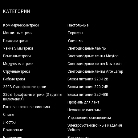
КАТЕГОРИИ
Коммерческие треки
Настольные
Магнитные треки
Торшеры
Плоские треки
Уличные
Узкие 5 мм треки
Светодиодные лампы
Ременные треки
Светодиодные ленты Maytoni
Модульные треки
Светодиодные ленты Novotech
Струнные треки
Светодиодные ленты Arte Lamp
Гибкие треки
Блоки питания 220-12В
220В Однофазные треки
Блоки питания 220-24В
220В Трехфазные треки (3 группы
Блоки питания 220-48В
включения)
Профиль для лент
Готовые трековые системы
Неоновые системы
Споты
Управление освещением
Люстры
Электроустановочные изделия
Подвесные
Voltum
Настенные
Распродажа