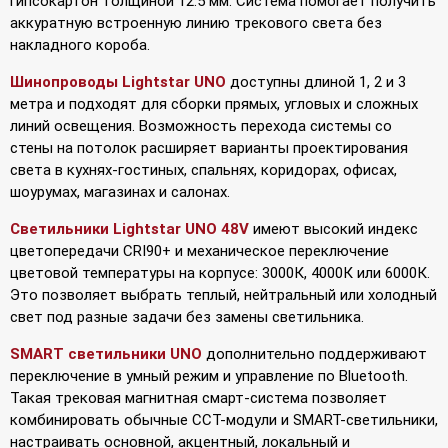
гипсокартон толщиной 12.5 мм. Система помогает получить
аккуратную встроенную линию трекового света без
накладного короба.
Шинопроводы Lightstar UNO
доступны длиной 1, 2 и 3
метра и подходят для сборки прямых, угловых и сложных
линий освещения. Возможность перехода системы со
стены на потолок расширяет варианты проектирования
света в кухнях-гостиных, спальнях, коридорах, офисах,
шоурумах, магазинах и салонах.
Светильники Lightstar UNO 48V
имеют высокий индекс
цветопередачи CRI90+ и механическое переключение
цветовой температуры на корпусе: 3000К, 4000К или 6000К.
Это позволяет выбрать теплый, нейтральный или холодный
свет под разные задачи без замены светильника.
SMART светильники UNO
дополнительно поддерживают
переключение в умный режим и управление по Bluetooth.
Такая трековая магнитная смарт-система позволяет
комбинировать обычные CCT-модули и SMART-светильники,
настраивать основной, акцентный, локальный и