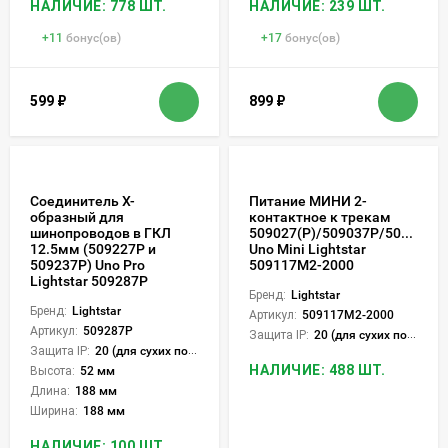
НАЛИЧИЕ: 778 ШТ.
НАЛИЧИЕ: 239 ШТ.
+
11
бонус(ов)
+
17
бонус(ов)
599
₽
899
₽
Соединитель Х-
Питание МИНИ 2-
образный для
контактное к трекам
шинопроводов в ГКЛ
509027(P)/509037P/509227(P
12.5мм (509227P и
Uno Mini Lightstar
509237P) Uno Pro
509117M2-2000
Lightstar 509287P
Бренд:
Lightstar
Бренд:
Lightstar
Артикул:
509117M2-2000
Артикул:
509287P
Защита IP:
20 (для сухих пом.)
Защита IP:
20 (для сухих пом.)
НАЛИЧИЕ: 488 ШТ.
Высота:
52 мм
Длина:
188 мм
Ширина:
188 мм
НАЛИЧИЕ: 100 ШТ.