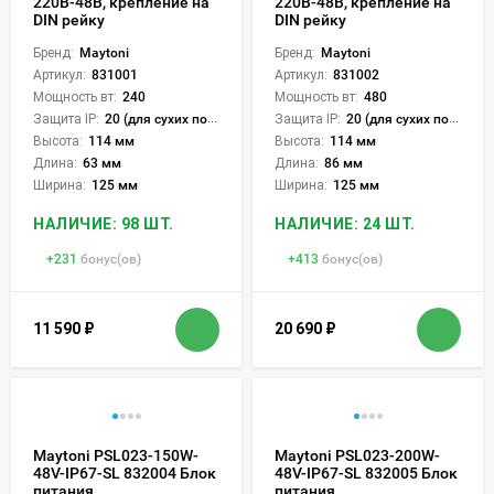
220В-48В, крепление на
220В-48В, крепление на
DIN рейку
DIN рейку
Бренд:
Maytoni
Бренд:
Maytoni
Артикул:
831001
Артикул:
831002
Мощность вт:
240
Мощность вт:
480
Защита IP:
20 (для сухих пом.)
Защита IP:
20 (для сухих пом.)
Высота:
114 мм
Высота:
114 мм
Длина:
63 мм
Длина:
86 мм
Ширина:
125 мм
Ширина:
125 мм
НАЛИЧИЕ: 98 ШТ.
НАЛИЧИЕ: 24 ШТ.
+
231
бонус(ов)
+
413
бонус(ов)
11 590
₽
20 690
₽
Maytoni PSL023-150W-
Maytoni PSL023-200W-
48V-IP67-SL 832004 Блок
48V-IP67-SL 832005 Блок
питания
питания