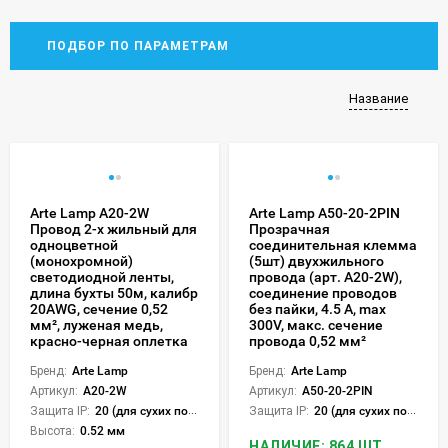
ПОДБОР ПО ПАРАМЕТРАМ
Название
Arte Lamp A20-2W
Arte Lamp A50-20-2PIN
Провод 2-х жильный для
Прозрачная
одноцветной
соединительная клемма
(монохромной)
(5шт) двухжильного
светодиодной ленты,
провода (арт. A20-2W),
длина бухты 50м, калибр
соединение проводов
20AWG, сечение 0,52
без пайки, 4.5 А, max
мм², луженая медь,
300V, макс. сечение
красно-черная оплетка
провода 0,52 мм²
Бренд:
Arte Lamp
Бренд:
Arte Lamp
Артикул:
A20-2W
Артикул:
A50-20-2PIN
Защита IP:
20 (для сухих пом.)
Защита IP:
20 (для сухих пом.)
Высота:
0.52 мм
НАЛИЧИЕ: 864 ШТ.