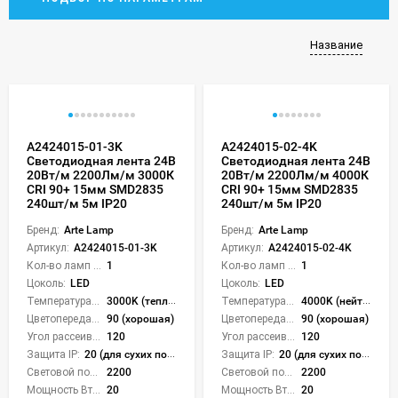
Название
A2424015-01-3K
A2424015-02-4K
Светодиодная лента 24В
Светодиодная лента 24В
20Вт/м 2200Лм/м 3000К
20Вт/м 2200Лм/м 4000К
CRI 90+ 15мм SMD2835
CRI 90+ 15мм SMD2835
240шт/м 5м IP20
240шт/м 5м IP20
Бренд:
Arte Lamp
Бренд:
Arte Lamp
Артикул:
A2424015-01-3K
Артикул:
A2424015-02-4K
Кол-во ламп или LED:
1
Кол-во ламп или LED:
1
Цоколь:
LED
Цоколь:
LED
Температура света:
3000K (теплый)
Температура света:
4000K (нейтральный)
Цветопередача (CRI):
90 (хорошая)
Цветопередача (CRI):
90 (хорошая)
Угол рассеивания света °:
120
Угол рассеивания света °:
120
Защита IP:
20 (для сухих пом.)
Защита IP:
20 (для сухих пом.)
Световой поток Лм/м:
2200
Световой поток Лм/м:
2200
Мощность Вт/м:
20
Мощность Вт/м:
20