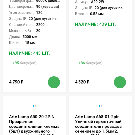
Температура света:
6000K (холодный)
Артикул:
A20-2W
Цветопередача (CRI):
90 (хорошая)
Защита IP:
20 (для сухих пом.)
Угол рассеивания света °:
120
Высота:
0.52 мм
Защита IP:
20 (для сухих пом.)
НАЛИЧИЕ: 439 ШТ.
Световой поток Лм/м:
2200
Мощность Вт/м:
20
Длина:
5000 мм
Ширина:
15 мм
НАЛИЧИЕ: 445 ШТ.
+
95
бонус(ов)
+
86
бонус(ов)
4 790
₽
4 320
₽
Arte Lamp A50-20-2PIN
Arte Lamp A68-01-2pin
Прозрачная
Уличный герметичный
соединительная клемма
соединитель проводов
(5шт) двухжильного
сечением до 1.5мм2,