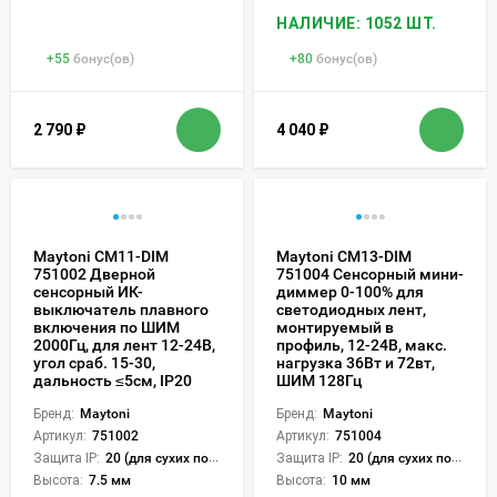
НАЛИЧИЕ: 1052 ШТ.
+
55
бонус(ов)
+
80
бонус(ов)
2 790
₽
4 040
₽
Maytoni CM11-DIM
Maytoni CM13-DIM
751002 Дверной
751004 Сенсорный мини-
сенсорный ИК-
диммер 0-100% для
выключатель плавного
светодиодных лент,
включения по ШИМ
монтируемый в
2000Гц, для лент 12-24В,
профиль, 12-24В, макс.
угол сраб. 15-30,
нагрузка 36Вт и 72вт,
дальность ≤5см, IP20
ШИМ 128Гц
Бренд:
Maytoni
Бренд:
Maytoni
Артикул:
751002
Артикул:
751004
Защита IP:
20 (для сухих пом.)
Защита IP:
20 (для сухих пом.)
Высота:
7.5 мм
Высота:
10 мм