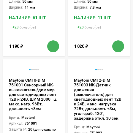
Длина:
50 мм
Длина:
50 мм
Ширина:
11 мм
Ширина:
7.8 мм
НАЛИЧИЕ: 61 ШТ.
НАЛИЧИЕ: 11 ШТ.
+
23
бонус(ов)
+
20
бонус(ов)
1 190
₽
1 020
₽
Maytoni CM10-DIM
Maytoni CM12-DIM
751001 Сенсорный ИК-
751003 ИК-Датчик
выключатель/диммер
движения
для светодиодных лент
(выключатель) для
12В и 24В, ШИМ 2000 Гц,
светодиодных лент 12В
макс. нагр. 96Вт,
и 24В, макс. нагрузка
дальность ≤8см
72Вт, дальность ≤3м,
угол сраб. 120°,
Бренд:
Maytoni
задержка откл. 30 сек
Артикул:
751001
Бренд:
Maytoni
Защита IP:
20 (для сухих пом.)