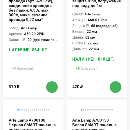
провода (арт. A20-2W),
защита IP68, погружение
соединение проводов
под воду до 4м
без пайки, 4.5 А, max
Бренд:
Arte Lamp
300V, макс. сечение
провода 0,52 мм²
Артикул:
A68-01-2pin
Защита IP:
68 (подводный)
Бренд:
Arte Lamp
Высота:
22 мм
Артикул:
A50-20-2PIN
Длина:
62 мм
Защита IP:
20 (для сухих пом.)
Ширина:
22 мм
Диаметр:
22 мм
НАЛИЧИЕ: 864 ШТ.
НАЛИЧИЕ: 1810 ШТ.
+
7
бонус(ов)
+
8
бонус(ов)
370
₽
420
₽
Arte Lamp A700106
Arte Lamp A700133
Черная SMART панель в
Белая SMART панель в
подрозетник для
подрозетник для