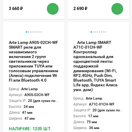
3 660
₽
2 690
₽
Arte Lamp A90S-02CH-WF
Arte Lamp SMART
SMART реле для
A71C-01CH-WF
независимого
Контроллер
включения 2 групп
одноканальный для
светильников через
одноцветной ленты
приложение TUYA или
поддержкой
голосовым управлением
диммирования (Wi-Fi,
(Алиса) подключение Wi
RF2.4GHz, Push Dim,
FI или Bluetooth 4.0
Bluetooth, TUYA Smart
Life app, Яндекс Алиса
Бренд:
Arte Lamp
умн. дом)
Артикул:
A90S-02CH-WF
Бренд:
Arte Lamp
Защита IP:
20 (для сухих пом.)
Артикул:
A71C-01CH-WF
Высота:
24 мм
Защита IP:
20 (для сухих пом.)
Длина:
47 мм
Высота:
17 мм
Ширина:
47 мм
Длина:
75 мм
Ширина:
36 мм
НАЛИЧИЕ: 1205 ШТ.