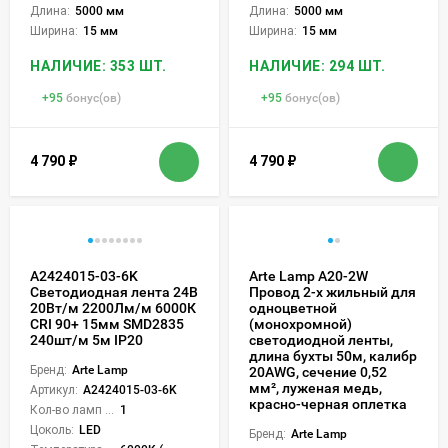
Длина:
5000 мм
Длина:
5000 мм
Ширина:
15 мм
Ширина:
15 мм
НАЛИЧИЕ: 353 ШТ.
НАЛИЧИЕ: 294 ШТ.
+
95
бонус(ов)
+
95
бонус(ов)
4 790
₽
4 790
₽
A2424015-03-6K
Arte Lamp A20-2W
Светодиодная лента 24В
Провод 2-х жильный для
20Вт/м 2200Лм/м 6000К
одноцветной
CRI 90+ 15мм SMD2835
(монохромной)
240шт/м 5м IP20
светодиодной ленты,
длина бухты 50м, калибр
Бренд:
Arte Lamp
20AWG, сечение 0,52
мм², луженая медь,
Артикул:
A2424015-03-6K
красно-черная оплетка
Кол-во ламп или LED:
1
Цоколь:
LED
Бренд:
Arte Lamp