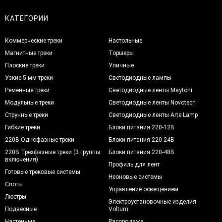
КАТЕГОРИИ
Коммерческие треки
Настольные
Магнитные треки
Торшеры
Плоские треки
Уличные
Узкие 5 мм треки
Светодиодные лампы
Ременные треки
Светодиодные ленты Maytoni
Модульные треки
Светодиодные ленты Novotech
Струнные треки
Светодиодные ленты Arte Lamp
Гибкие треки
Блоки питания 220-12В
220В Однофазные треки
Блоки питания 220-24В
220В Трехфазные треки (3 группы
Блоки питания 220-48В
включения)
Профиль для лент
Готовые трековые системы
Неоновые системы
Споты
Управление освещением
Люстры
Электроустановочные изделия
Подвесные
Voltum
Настенные
Распродажа