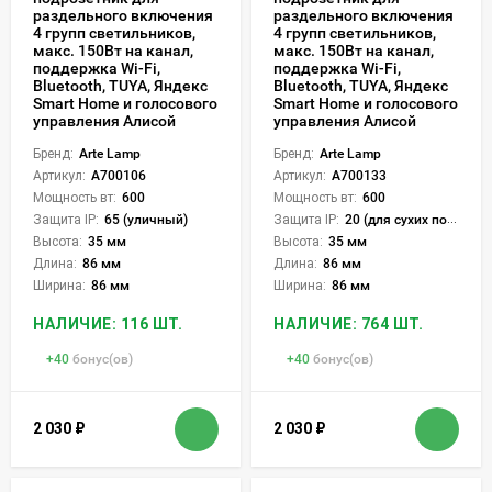
раздельного включения
раздельного включения
4 групп светильников,
4 групп светильников,
макс. 150Вт на канал,
макс. 150Вт на канал,
поддержка Wi-Fi,
поддержка Wi-Fi,
Bluetooth, TUYA, Яндекс
Bluetooth, TUYA, Яндекс
Smart Home и голосового
Smart Home и голосового
управления Алисой
управления Алисой
Бренд:
Arte Lamp
Бренд:
Arte Lamp
Артикул:
A700106
Артикул:
A700133
Мощность вт:
600
Мощность вт:
600
Защита IP:
65 (уличный)
Защита IP:
20 (для сухих пом.)
Высота:
35 мм
Высота:
35 мм
Длина:
86 мм
Длина:
86 мм
Ширина:
86 мм
Ширина:
86 мм
НАЛИЧИЕ: 116 ШТ.
НАЛИЧИЕ: 764 ШТ.
+
40
бонус(ов)
+
40
бонус(ов)
2 030
₽
2 030
₽