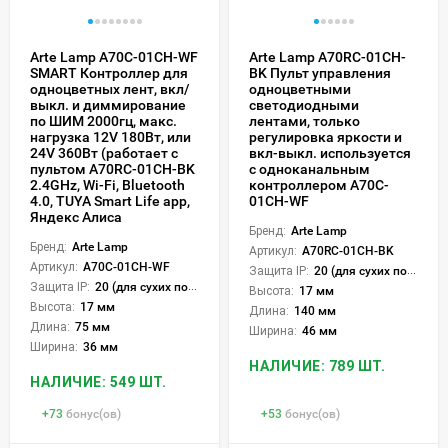
Arte Lamp A70C-01CH-WF
Arte Lamp A70RC-01CH-
SMART Контроллер для
BK Пульт управления
одноцветных лент, вкл/
одноцветными
выкл. и диммирование
светодиодными
по ШИМ 2000гц, макс.
лентами, только
нагрузка 12V 180Вт, или
регулировка яркости и
24V 360Вт (работает с
вкл-выкл. используется
пультом A70RC-01CH-BK
с одноканальным
2.4GHz, Wi-Fi, Bluetooth
контроллером A70C-
4.0, TUYA Smart Life app,
01CH-WF
Яндекс Алиса
Бренд:
Arte Lamp
Бренд:
Arte Lamp
Артикул:
A70RC-01CH-BK
Артикул:
A70C-01CH-WF
Защита IP:
20 (для сухих пом.)
Защита IP:
20 (для сухих пом.)
Высота:
17 мм
Высота:
17 мм
Длина:
140 мм
Длина:
75 мм
Ширина:
46 мм
Ширина:
36 мм
НАЛИЧИЕ: 789 ШТ.
НАЛИЧИЕ: 549 ШТ.
+
73
бонус(ов)
+
53
бонус(ов)