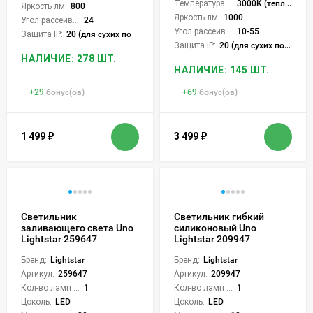
Температура света:
3000K (теплый)
Яркость лм:
800
Яркость лм:
1000
Угол рассеивания света °:
24
Угол рассеивания света °:
10-55
Защита IP:
20 (для сухих пом.)
Защита IP:
20 (для сухих пом.)
НАЛИЧИЕ: 278 ШТ.
НАЛИЧИЕ: 145 ШТ.
+
29
бонус(ов)
+
69
бонус(ов)
1 499
₽
3 499
₽
Светильник
Светильник гибкий
заливающего света Uno
силиконовый Uno
Lightstar 259647
Lightstar 209947
Бренд:
Lightstar
Бренд:
Lightstar
Артикул:
259647
Артикул:
209947
Кол-во ламп или LED:
1
Кол-во ламп или LED:
1
Цоколь:
LED
Цоколь:
LED