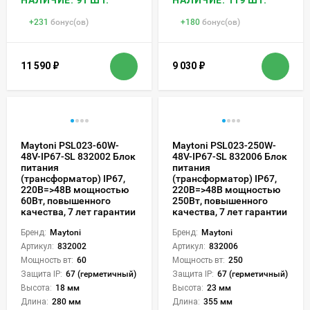
+
231
бонус(ов)
+
180
бонус(ов)
11 590
₽
9 030
₽
Maytoni PSL023-60W-
Maytoni PSL023-250W-
48V-IP67-SL 832002 Блок
48V-IP67-SL 832006 Блок
питания
питания
(трансформатор) IP67,
(трансформатор) IP67,
220В=>48В мощностью
220В=>48В мощностью
60Вт, повышенного
250Вт, повышенного
качества, 7 лет гарантии
качества, 7 лет гарантии
Бренд:
Maytoni
Бренд:
Maytoni
Артикул:
832002
Артикул:
832006
Мощность вт:
60
Мощность вт:
250
Защита IP:
67 (герметичный)
Защита IP:
67 (герметичный)
Высота:
18 мм
Высота:
23 мм
Длина:
280 мм
Длина:
355 мм