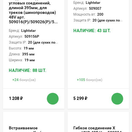
угловых соединений,
Бренд:
Lightstar
длиной 395мм, для
Артикул:
509007
треков (шинопроводов)
Мощность вт:
200
48V арт.
Защита IP:
20 (для сухих пом.)
509016(P)/509026(P)/509036P/509226(P)/509236P
НАЛИЧИЕ: 43 ШТ.
Бренд:
Lightstar
Артикул:
509156P
Защита IP:
20 (для сухих пом.)
Высота:
19 мм
Длина:
395 мм
Ширина:
19 мм
НАЛИЧИЕ: 88 ШТ.
+
24
бонус(ов)
+
105
бонус(ов)
1 208
₽
5 299
₽
Встраиваемое
Гибкое соединение Х