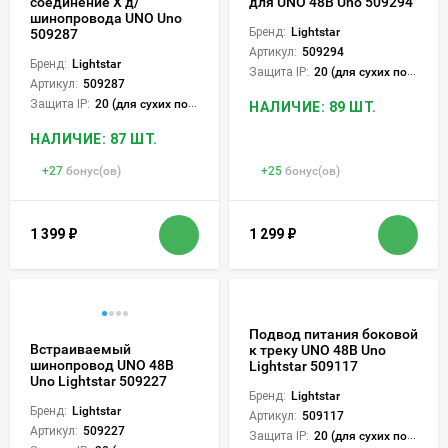
соединение Х д/
для UNO 48В Uno 509294
шинопровода UNO Uno
Бренд:
Lightstar
509287
Артикул:
509294
Бренд:
Lightstar
Защита IP:
20 (для сухих пом.)
Артикул:
509287
Защита IP:
20 (для сухих пом.)
НАЛИЧИЕ: 89 ШТ.
НАЛИЧИЕ: 87 ШТ.
+
27
бонус(ов)
+
25
бонус(ов)
1 399
₽
1 299
₽
Подвод питания боковой
Встраиваемый
к треку UNO 48В Uno
шинопровод UNO 48В
Lightstar 509117
Uno Lightstar 509227
Бренд:
Lightstar
Бренд:
Lightstar
Артикул:
509117
Артикул:
509227
Защита IP:
20 (для сухих пом.)