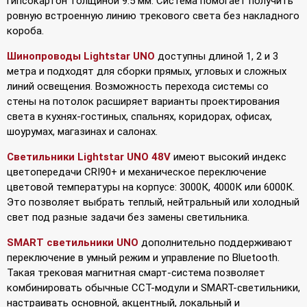
гипсокартон толщиной 9.5 мм. Система помогает получить
ровную встроенную линию трекового света без накладного
короба.
Шинопроводы Lightstar UNO
доступны длиной 1, 2 и 3
метра и подходят для сборки прямых, угловых и сложных
линий освещения. Возможность перехода системы со
стены на потолок расширяет варианты проектирования
света в кухнях-гостиных, спальнях, коридорах, офисах,
шоурумах, магазинах и салонах.
Светильники Lightstar UNO 48V
имеют высокий индекс
цветопередачи CRI90+ и механическое переключение
цветовой температуры на корпусе: 3000К, 4000К или 6000К.
Это позволяет выбрать теплый, нейтральный или холодный
свет под разные задачи без замены светильника.
SMART светильники UNO
дополнительно поддерживают
переключение в умный режим и управление по Bluetooth.
Такая трековая магнитная смарт-система позволяет
комбинировать обычные CCT-модули и SMART-светильники,
настраивать основной, акцентный, локальный и