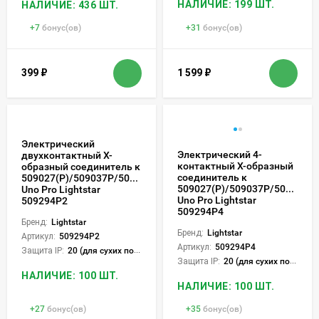
НАЛИЧИЕ: 199 ШТ.
НАЛИЧИЕ: 436 ШТ.
+
7
бонус(ов)
+
31
бонус(ов)
399
₽
1 599
₽
Электрический
Электрический 4-
двухконтактный Х-
контактный Х-образный
образный соединитель к
соединитель к
509027(P)/509037P/509227(P)/509237P
509027(P)/509037P/509227(P
Uno Pro Lightstar
Uno Pro Lightstar
509294P2
509294P4
Бренд:
Lightstar
Бренд:
Lightstar
Артикул:
509294P2
Артикул:
509294P4
Защита IP:
20 (для сухих пом.)
Защита IP:
20 (для сухих пом.)
НАЛИЧИЕ: 100 ШТ.
НАЛИЧИЕ: 100 ШТ.
+
27
бонус(ов)
+
35
бонус(ов)