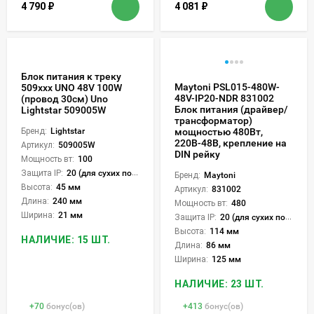
4 790
₽
4 081
₽
Блок питания к треку
Maytoni PSL015-480W-
509ххх UNO 48V 100W
48V-IP20-NDR 831002
(провод 30см) Uno
Блок питания (драйвер/
Lightstar 509005W
трансформатор)
Бренд:
Lightstar
мощностью 480Вт,
220В-48В, крепление на
Артикул:
509005W
DIN рейку
Мощность вт:
100
Защита IP:
20 (для сухих пом.)
Бренд:
Maytoni
Высота:
45 мм
Артикул:
831002
Длина:
240 мм
Мощность вт:
480
Ширина:
21 мм
Защита IP:
20 (для сухих пом.)
Высота:
114 мм
НАЛИЧИЕ: 15 ШТ.
Длина:
86 мм
Ширина:
125 мм
НАЛИЧИЕ: 23 ШТ.
+
70
бонус(ов)
+
413
бонус(ов)