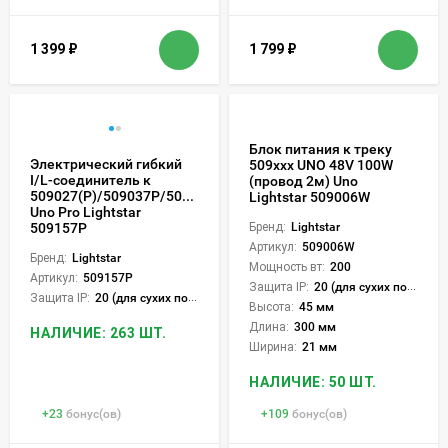
1 399
₽
1 799
₽
Блок питания к треку
Электрический гибкий
509ххх UNO 48V 100W
I/L-соединитель к
(провод 2м) Uno
509027(P)/509037P/509227(P)/509237P
Lightstar 509006W
Uno Pro Lightstar
509157P
Бренд:
Lightstar
Артикул:
509006W
Бренд:
Lightstar
Мощность вт:
200
Артикул:
509157P
Защита IP:
20 (для сухих пом.)
Защита IP:
20 (для сухих пом.)
Высота:
45 мм
Длина:
300 мм
НАЛИЧИЕ: 263 ШТ.
Ширина:
21 мм
НАЛИЧИЕ: 50 ШТ.
+
23
бонус(ов)
+
109
бонус(ов)