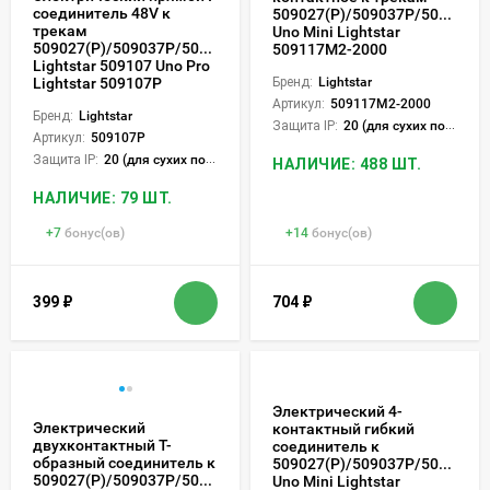
соединитель 48V к
509027(P)/509037P/509227(P
трекам
Uno Mini Lightstar
509027(P)/509037P/509227(P)/509237P
509117M2-2000
Lightstar 509107 Uno Pro
Lightstar 509107P
Бренд:
Lightstar
Артикул:
509117M2-2000
Бренд:
Lightstar
Защита IP:
20 (для сухих пом.)
Артикул:
509107P
Защита IP:
20 (для сухих пом.)
НАЛИЧИЕ: 488 ШТ.
НАЛИЧИЕ: 79 ШТ.
+
7
бонус(ов)
+
14
бонус(ов)
399
₽
704
₽
Электрический 4-
Электрический
контактный гибкий
двухконтактный Т-
соединитель к
образный соединитель к
509027(P)/509037P/509227(P
509027(P)/509037P/509227(P)/509237P
Uno Mini Lightstar