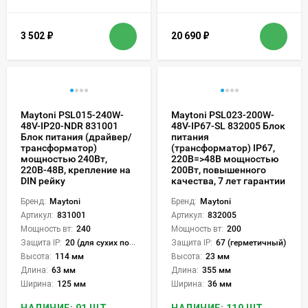
3 502
₽
20 690
₽
Maytoni PSL015-240W-
Maytoni PSL023-200W-
48V-IP20-NDR 831001
48V-IP67-SL 832005 Блок
Блок питания (драйвер/
питания
трансформатор)
(трансформатор) IP67,
мощностью 240Вт,
220В=>48В мощностью
220В-48В, крепление на
200Вт, повышенного
DIN рейку
качества, 7 лет гарантии
Бренд:
Maytoni
Бренд:
Maytoni
Артикул:
831001
Артикул:
832005
Мощность вт:
240
Мощность вт:
200
Защита IP:
20 (для сухих пом.)
Защита IP:
67 (герметичный)
Высота:
114 мм
Высота:
23 мм
Длина:
63 мм
Длина:
355 мм
Ширина:
125 мм
Ширина:
36 мм
НАЛИЧИЕ: 91 ШТ.
НАЛИЧИЕ: 119 ШТ.