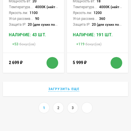
Мощность вт:
20
Мощность вт:
18
Температура света:
4000K (нейтральный)
Температура света:
4000K (нейтральный)
Яркость лм:
1100
Яркость лм:
1200
Угол рассеивания света °:
90
Угол рассеивания света °:
360
Защита IP:
20 (для сухих пом.)
Защита IP:
20 (для сухих пом.)
НАЛИЧИЕ: 43 ШТ.
НАЛИЧИЕ: 191 ШТ.
+
53
бонус(ов)
+
119
бонус(ов)
2 699
₽
5 999
₽
ЗАГРУЗИТЬ ЕЩЕ
1
2
3