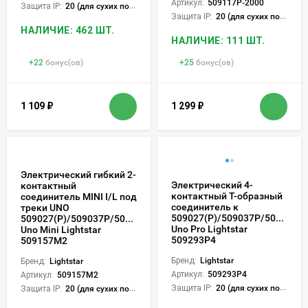
Артикул:
509117P-2000
Защита IP:
20 (для сухих пом.)
Защита IP:
20 (для сухих пом.)
НАЛИЧИЕ: 462 ШТ.
НАЛИЧИЕ: 111 ШТ.
+
22
бонус(ов)
+
25
бонус(ов)
1 109
₽
1 299
₽
Электрический гибкий 2-
Электрический 4-
контактный
контактный Т-образный
соединитель MINI I/L под
соединитель к
треки UNO
509027(P)/509037P/509227(P
509027(P)/509037P/509227(P)/509237P
Uno Pro Lightstar
Uno Mini Lightstar
509293P4
509157M2
Бренд:
Lightstar
Бренд:
Lightstar
Артикул:
509293P4
Артикул:
509157M2
Защита IP:
20 (для сухих пом.)
Защита IP:
20 (для сухих пом.)