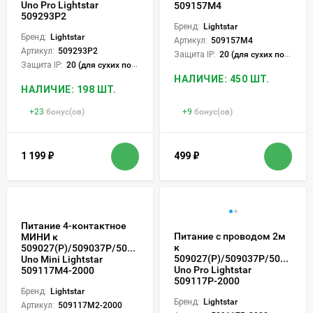
Uno Pro Lightstar
509157M4
509293P2
Бренд:
Lightstar
Бренд:
Lightstar
Артикул:
509157M4
Артикул:
509293P2
Защита IP:
20 (для сухих пом.)
Защита IP:
20 (для сухих пом.)
НАЛИЧИЕ: 450 ШТ.
НАЛИЧИЕ: 198 ШТ.
+
23
бонус(ов)
+
9
бонус(ов)
1 199
₽
499
₽
Питание 4-контактное
Питание с проводом 2м
МИНИ к
к
509027(P)/509037P/509227(P)/509237P
509027(P)/509037P/509227(P
Uno Mini Lightstar
Uno Pro Lightstar
509117M4-2000
509117P-2000
Бренд:
Lightstar
Бренд:
Lightstar
Артикул:
509117M2-2000