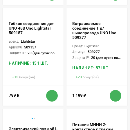
Гибкое соединение для
Встраиваемое
UNO 48В Uno Lightstar
соединение Т д/
509157
шинопровода UNO Uno
509277
Бренд:
Lightstar
Бренд:
Lightstar
Артикул:
509157
Артикул:
509277
Защита IP:
20 (для сухих пом.)
Защита IP:
20 (для сухих пом.)
НАЛИЧИЕ: 151 ШТ.
НАЛИЧИЕ: 87 ШТ.
+
15
бонус(ов)
+
23
бонус(ов)
799
₽
1 199
₽
Питание МИНИ 2-
Электрический прямой I-
контактное к трекам