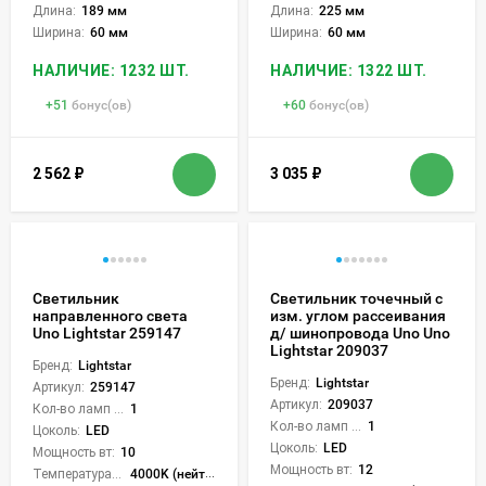
Длина:
189 мм
Длина:
225 мм
Ширина:
60 мм
Ширина:
60 мм
НАЛИЧИЕ: 1232 ШТ.
НАЛИЧИЕ: 1322 ШТ.
+
51
бонус(ов)
+
60
бонус(ов)
2 562
₽
3 035
₽
Светильник
Светильник точечный с
направленного света
изм. углом рассеивания
Uno Lightstar 259147
д/ шинопровода Uno Uno
Lightstar 209037
Бренд:
Lightstar
Бренд:
Lightstar
Артикул:
259147
Артикул:
209037
Кол-во ламп или LED:
1
Кол-во ламп или LED:
1
Цоколь:
LED
Цоколь:
LED
Мощность вт:
10
Мощность вт:
12
Температура света:
4000K (нейтральный)