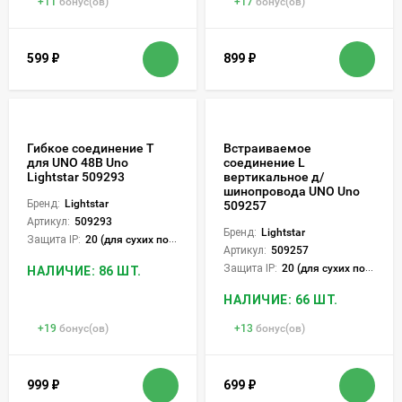
+
11
бонус(ов)
+
17
бонус(ов)
599
₽
899
₽
Гибкое соединение T
Встраиваемое
для UNO 48В Uno
соединение L
Lightstar 509293
вертикальное д/
шинопровода UNO Uno
Бренд:
Lightstar
509257
Артикул:
509293
Бренд:
Lightstar
Защита IP:
20 (для сухих пом.)
Артикул:
509257
Защита IP:
20 (для сухих пом.)
НАЛИЧИЕ: 86 ШТ.
НАЛИЧИЕ: 66 ШТ.
+
19
бонус(ов)
+
13
бонус(ов)
999
₽
699
₽