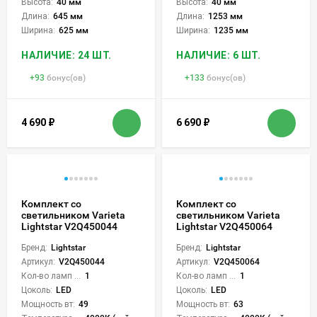
Высота:
40 мм
Высота:
40 мм
Длина:
645 мм
Длина:
1253 мм
Ширина:
625 мм
Ширина:
1235 мм
НАЛИЧИЕ: 24 ШТ.
НАЛИЧИЕ: 6 ШТ.
+
93
бонус(ов)
+
133
бонус(ов)
4 690
₽
6 690
₽
Комплект со
Комплект со
светильником Varieta
светильником Varieta
Lightstar V2Q450044
Lightstar V2Q450064
Бренд:
Lightstar
Бренд:
Lightstar
Артикул:
V2Q450044
Артикул:
V2Q450064
Кол-во ламп или LED:
1
Кол-во ламп или LED:
1
Цоколь:
LED
Цоколь:
LED
Мощность вт:
49
Мощность вт:
63