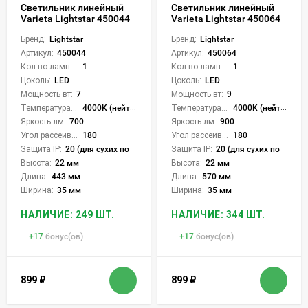
Светильник линейный
Светильник линейный
Varieta Lightstar 450044
Varieta Lightstar 450064
Бренд:
Lightstar
Бренд:
Lightstar
Артикул:
450044
Артикул:
450064
Кол-во ламп или LED:
1
Кол-во ламп или LED:
1
Цоколь:
LED
Цоколь:
LED
Мощность вт:
7
Мощность вт:
9
Температура света:
4000K (нейтральный)
Температура света:
4000K (нейтральный)
Яркость лм:
700
Яркость лм:
900
Угол рассеивания света °:
180
Угол рассеивания света °:
180
Защита IP:
20 (для сухих пом.)
Защита IP:
20 (для сухих пом.)
Высота:
22 мм
Высота:
22 мм
Длина:
443 мм
Длина:
570 мм
Ширина:
35 мм
Ширина:
35 мм
НАЛИЧИЕ: 249 ШТ.
НАЛИЧИЕ: 344 ШТ.
+
17
бонус(ов)
+
17
бонус(ов)
899
₽
899
₽