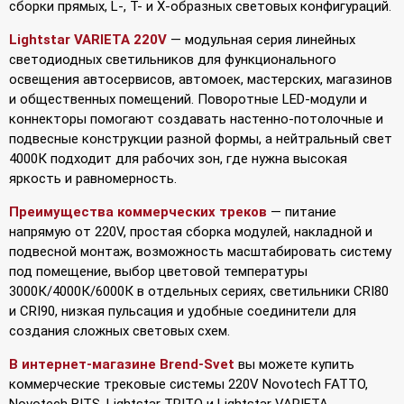
сборки прямых, L-, T- и X-образных световых конфигураций.
Lightstar VARIETA 220V
— модульная серия линейных
светодиодных светильников для функционального
освещения автосервисов, автомоек, мастерских, магазинов
и общественных помещений. Поворотные LED-модули и
коннекторы помогают создавать настенно-потолочные и
подвесные конструкции разной формы, а нейтральный свет
4000К подходит для рабочих зон, где нужна высокая
яркость и равномерность.
Преимущества коммерческих треков
— питание
напрямую от 220V, простая сборка модулей, накладной и
подвесной монтаж, возможность масштабировать систему
под помещение, выбор цветовой температуры
3000К/4000К/6000К в отдельных сериях, светильники CRI80
и CRI90, низкая пульсация и удобные соединители для
создания сложных световых схем.
В интернет-магазине Brend-Svet
вы можете купить
коммерческие трековые системы 220V Novotech FATTO,
Novotech BITS, Lightstar TRITO и Lightstar VARIETA,