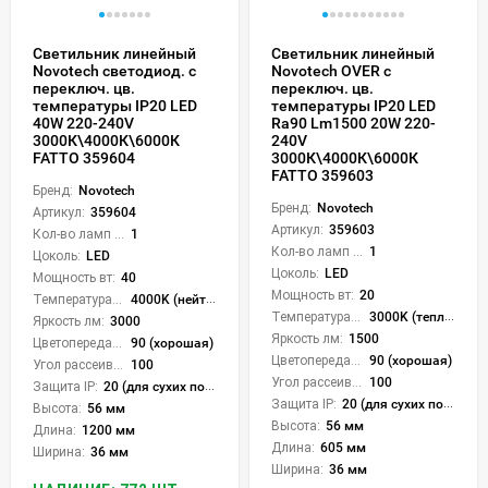
Светильник линейный
Светильник линейный
Novotech светодиод. с
Novotech OVER с
переключ. цв.
переключ. цв.
температуры IP20 LED
температуры IP20 LED
40W 220-240V
Ra90 Lm1500 20W 220-
3000К\4000К\6000К
240V
FATTO 359604
3000К\4000К\6000К
FATTO 359603
Бренд:
Novotech
Бренд:
Novotech
Артикул:
359604
Артикул:
359603
Кол-во ламп или LED:
1
Кол-во ламп или LED:
1
Цоколь:
LED
Цоколь:
LED
Мощность вт:
40
Мощность вт:
20
Температура света:
4000K (нейтральный), 6000K (холодный), CCT механическое переключение
Температура света:
3000K (теплый), 4000K (нейтральный), 6000K (холодный), CCT механическое переключение
Яркость лм:
3000
Яркость лм:
1500
Цветопередача (CRI):
90 (хорошая)
Цветопередача (CRI):
90 (хорошая)
Угол рассеивания света °:
100
Угол рассеивания света °:
100
Защита IP:
20 (для сухих пом.)
Защита IP:
20 (для сухих пом.)
Высота:
56 мм
Высота:
56 мм
Длина:
1200 мм
Длина:
605 мм
Ширина:
36 мм
Ширина:
36 мм