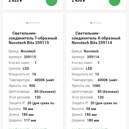
2 625
₽
2 436
₽
Светильник-
Светильник-
соединитель Т-образный
соединитель Х-образный
Novotech Bits 359115
Novotech Bits 359114
Бренд:
Novotech
Бренд:
Novotech
Артикул:
359115
Артикул:
359114
Кол-во ламп или LED:
1
Кол-во ламп или LED:
1
Цоколь:
LED
Цоколь:
LED
Мощность вт:
10
Мощность вт:
12
Температура света:
4000K (нейтральный)
Температура света:
4000K (нейтральный)
Яркость лм:
900
Яркость лм:
1080
Цветопередача (CRI):
80 (базовая)
Цветопередача (CRI):
80 (базовая)
Угол рассеивания света °:
120
Угол рассеивания света °:
120
Защита IP:
20 (для сухих пом.)
Защита IP:
20 (для сухих пом.)
Высота:
58 мм
Высота:
58 мм
Длина:
180 мм
Длина:
180 мм
Ширина:
117 мм
Ширина:
180 мм