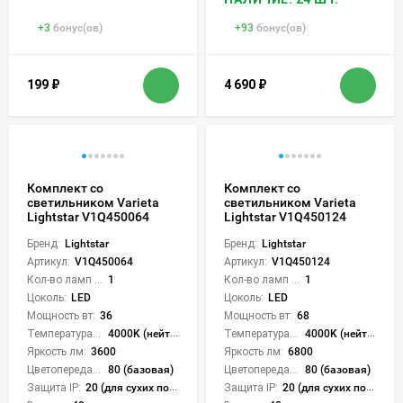
+
3
бонус(ов)
+
93
бонус(ов)
199
₽
4 690
₽
Комплект со
Комплект со
светильником Varieta
светильником Varieta
Lightstar V1Q450064
Lightstar V1Q450124
Бренд:
Lightstar
Бренд:
Lightstar
Артикул:
V1Q450064
Артикул:
V1Q450124
Кол-во ламп или LED:
1
Кол-во ламп или LED:
1
Цоколь:
LED
Цоколь:
LED
Мощность вт:
36
Мощность вт:
68
Температура света:
4000K (нейтральный)
Температура света:
4000K (нейтральный)
Яркость лм:
3600
Яркость лм:
6800
Цветопередача (CRI):
80 (базовая)
Цветопередача (CRI):
80 (базовая)
Защита IP:
20 (для сухих пом.)
Защита IP:
20 (для сухих пом.)