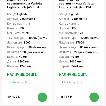
светильником Varieta
светильником Varieta
Lightstar V4Q450064
Lightstar V4Q450124
Бренд:
Lightstar
Бренд:
Lightstar
Артикул:
V4Q450064
Артикул:
V4Q450124
Кол-во ламп или LED:
1
Кол-во ламп или LED:
1
Цоколь:
LED
Цоколь:
LED
Мощность вт:
90
Мощность вт:
170
Температура света:
4000K (нейтральный)
Температура света:
4000K (нейтральный)
Яркость лм:
9000
Яркость лм:
17000
Цветопередача (CRI):
80 (базовая)
Цветопередача (CRI):
80 (базовая)
Защита IP:
20 (для сухих пом.)
Защита IP:
20 (для сухих пом.)
Высота:
40 мм
Высота:
40 мм
Длина:
1260 мм
Длина:
2460 мм
Ширина:
1240 мм
Ширина:
2424 мм
НАЛИЧИЕ: 24 ШТ.
НАЛИЧИЕ: 2 ШТ.
+
257
бонус(ов)
+
377
бонус(ов)
12 877
₽
18 877
₽