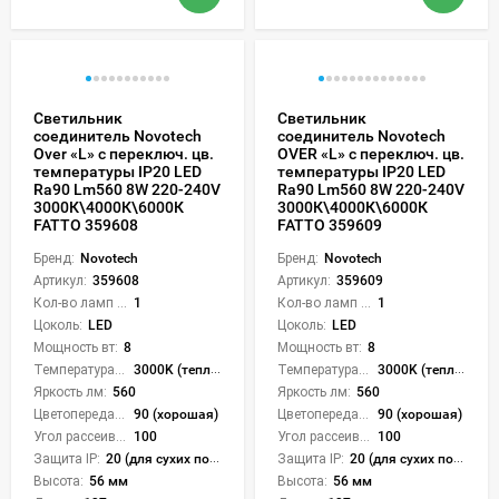
Светильник
Светильник
соединитель Novotech
соединитель Novotech
Over «L» с переключ. цв.
OVER «L» с переключ. цв.
температуры IP20 LED
температуры IP20 LED
Ra90 Lm560 8W 220-240V
Ra90 Lm560 8W 220-240V
3000К\4000К\6000К
3000К\4000К\6000К
FATTO 359608
FATTO 359609
Бренд:
Novotech
Бренд:
Novotech
Артикул:
359608
Артикул:
359609
Кол-во ламп или LED:
1
Кол-во ламп или LED:
1
Цоколь:
LED
Цоколь:
LED
Мощность вт:
8
Мощность вт:
8
Температура света:
3000K (теплый), 4000K (нейтральный), 6000K (холодный), CCT механическое переключение
Температура света:
3000K (теплый), 4000K (нейтральный), 6000K (холодный), CCT механическое переключение
Яркость лм:
560
Яркость лм:
560
Цветопередача (CRI):
90 (хорошая)
Цветопередача (CRI):
90 (хорошая)
Угол рассеивания света °:
100
Угол рассеивания света °:
100
Защита IP:
20 (для сухих пом.)
Защита IP:
20 (для сухих пом.)
Высота:
56 мм
Высота:
56 мм