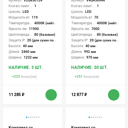
Артикул:
V2Q450124
Артикул:
V4Q450044
Кол-во ламп или LED:
1
Кол-во ламп или LED:
1
Цоколь:
LED
Цоколь:
LED
Мощность вт:
119
Мощность вт:
70
Температура света:
4000K (нейтральный)
Температура света:
4000K (нейтральный)
Яркость лм:
11900
Яркость лм:
7000
Цветопередача (CRI):
80 (базовая)
Цветопередача (CRI):
80 (базовая)
Защита IP:
20 (для сухих пом.)
Защита IP:
20 (для сухих пом.)
Высота:
40 мм
Высота:
40 мм
Длина:
2460 мм
Длина:
992 мм
Ширина:
1232 мм
Ширина:
970 мм
НАЛИЧИЕ: 3 ШТ.
НАЛИЧИЕ: 20 ШТ.
+
225
бонус(ов)
+
257
бонус(ов)
11 285
₽
12 877
₽
Комплект со
Комплект со