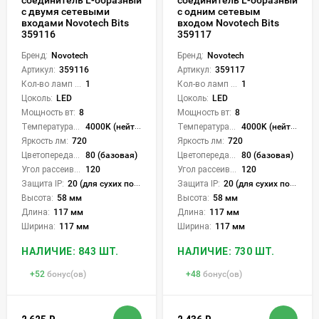
соединитель L-образный
соединитель L-образный
с двумя сетевыми
с одним сетевым
входами Novotech Bits
входом Novotech Bits
359116
359117
Бренд:
Novotech
Бренд:
Novotech
Артикул:
359116
Артикул:
359117
Кол-во ламп или LED:
1
Кол-во ламп или LED:
1
Цоколь:
LED
Цоколь:
LED
Мощность вт:
8
Мощность вт:
8
Температура света:
4000K (нейтральный)
Температура света:
4000K (нейтральный)
Яркость лм:
720
Яркость лм:
720
Цветопередача (CRI):
80 (базовая)
Цветопередача (CRI):
80 (базовая)
Угол рассеивания света °:
120
Угол рассеивания света °:
120
Защита IP:
20 (для сухих пом.)
Защита IP:
20 (для сухих пом.)
Высота:
58 мм
Высота:
58 мм
Длина:
117 мм
Длина:
117 мм
Ширина:
117 мм
Ширина:
117 мм
НАЛИЧИЕ: 843 ШТ.
НАЛИЧИЕ: 730 ШТ.
+
52
бонус(ов)
+
48
бонус(ов)