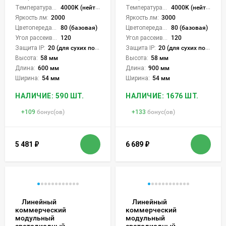
Температура света:
4000K (нейтральный)
Температура света:
4000K (нейтральный)
Яркость лм:
2000
Яркость лм:
3000
Цветопередача (CRI):
80 (базовая)
Цветопередача (CRI):
80 (базовая)
Угол рассеивания света °:
120
Угол рассеивания света °:
120
Защита IP:
20 (для сухих пом.)
Защита IP:
20 (для сухих пом.)
Высота:
58 мм
Высота:
58 мм
Длина:
600 мм
Длина:
900 мм
Ширина:
54 мм
Ширина:
54 мм
НАЛИЧИЕ: 590 ШТ.
НАЛИЧИЕ: 1676 ШТ.
+
109
бонус(ов)
+
133
бонус(ов)
5 481
₽
6 689
₽
Линейный
Линейный
коммерческий
коммерческий
модульный
модульный