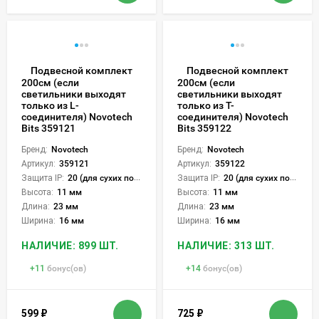
Подвесной комплект
Подвесной комплект
200см (если
200см (если
светильники выходят
светильники выходят
только из L-
только из Т-
соединителя) Novotech
соединителя) Novotech
Bits 359121
Bits 359122
Бренд:
Novotech
Бренд:
Novotech
Артикул:
359121
Артикул:
359122
Защита IP:
20 (для сухих пом.)
Защита IP:
20 (для сухих пом.)
Высота:
11 мм
Высота:
11 мм
Длина:
23 мм
Длина:
23 мм
Ширина:
16 мм
Ширина:
16 мм
НАЛИЧИЕ: 899 ШТ.
НАЛИЧИЕ: 313 ШТ.
+
11
бонус(ов)
+
14
бонус(ов)
599
₽
725
₽