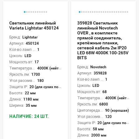
Светильник линейный
359828 Светильник
Varieta Lightstar 450124
линейный Novotech
OVER , в комплекте
Бренд:
Lightstar
прямой соединитель,
крепёжные планки,
Артикул:
450124
сетевой кабель 2м IP20
Кол-во ламп или LED:
1
LED 68W 4000К 100-265V
Цоколь:
LED
BITS
Мощность вт:
17
Бренд:
Novotech
Температура света:
4000K (нейтральный)
Артикул:
359828
Яркость лм:
1700
Кол-во ламп или LED:
1
Угол рассеивания света °:
180
Цоколь:
LED
Защита IP:
20 (для сухих пом.)
Мощность вт:
68
Высота:
22 мм
Температура света:
4000K (нейтральный)
Длина:
1180 мм
Яркость лм:
6800
Ширина:
35 мм
Цветопередача (CRI):
90 (хорошая)
НАЛИЧИЕ: 24 ШТ.
Угол рассеивания света °:
120
Защита IP:
20 (для сухих пом.)
Высота:
58 мм
Длина:
2000 мм