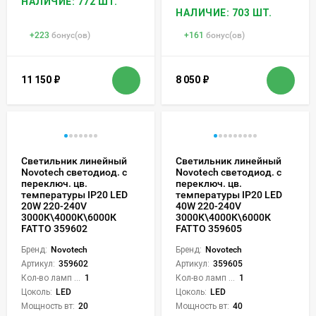
НАЛИЧИЕ: 772 ШТ.
НАЛИЧИЕ: 703 ШТ.
+
223
бонус(ов)
+
161
бонус(ов)
11 150
₽
8 050
₽
Светильник линейный
Светильник линейный
Novotech светодиод. с
Novotech светодиод. с
переключ. цв.
переключ. цв.
температуры IP20 LED
температуры IP20 LED
20W 220-240V
40W 220-240V
3000К\4000К\6000К
3000К\4000К\6000К
FATTO 359602
FATTO 359605
Бренд:
Novotech
Бренд:
Novotech
Артикул:
359602
Артикул:
359605
Кол-во ламп или LED:
1
Кол-во ламп или LED:
1
Цоколь:
LED
Цоколь:
LED
Мощность вт:
20
Мощность вт:
40