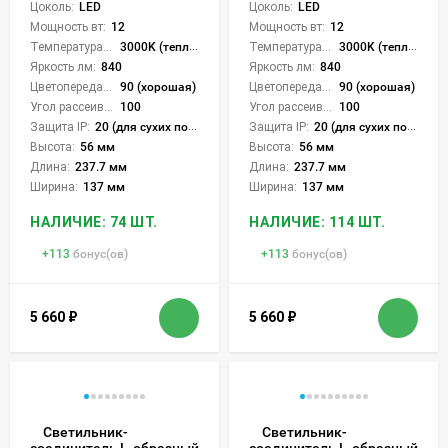
Цоколь:
LED
Цоколь:
LED
Мощность вт:
12
Мощность вт:
12
Температура света:
3000K (теплый), 4000K (нейтральный), 6000K (холодный), CCT механическое переключение
Температура света:
3000K (теплый), 4000K (нейтральный), 6000K (холодный), CCT механическое переключение
Яркость лм:
840
Яркость лм:
840
Цветопередача (CRI):
90 (хорошая)
Цветопередача (CRI):
90 (хорошая)
Угол рассеивания света °:
100
Угол рассеивания света °:
100
Защита IP:
20 (для сухих пом.)
Защита IP:
20 (для сухих пом.)
Высота:
56 мм
Высота:
56 мм
Длина:
237.7 мм
Длина:
237.7 мм
Ширина:
137 мм
Ширина:
137 мм
НАЛИЧИЕ: 74 ШТ.
НАЛИЧИЕ: 114 ШТ.
+
113
бонус(ов)
+
113
бонус(ов)
5 660
₽
5 660
₽
Светильник-
Светильник-