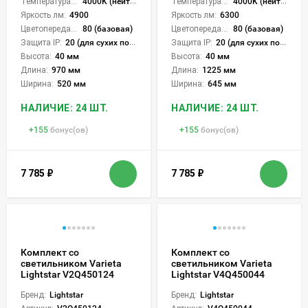
Температура света:
4000K (нейтральный)
Температура света:
4000K (нейтральный)
Яркость лм:
4900
Яркость лм:
6300
Цветопередача (CRI):
80 (базовая)
Цветопередача (CRI):
80 (базовая)
Защита IP:
20 (для сухих пом.)
Защита IP:
20 (для сухих пом.)
Высота:
40 мм
Высота:
40 мм
Длина:
970 мм
Длина:
1225 мм
Ширина:
520 мм
Ширина:
645 мм
НАЛИЧИЕ: 24 ШТ.
НАЛИЧИЕ: 24 ШТ.
+
155
бонус(ов)
+
155
бонус(ов)
7 785
₽
7 785
₽
Комплект со
Комплект со
светильником Varieta
светильником Varieta
Lightstar V2Q450124
Lightstar V4Q450044
Бренд:
Lightstar
Бренд:
Lightstar