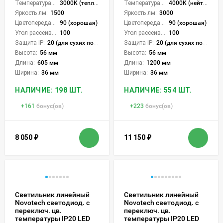
Температура света:
3000K (теплый), 4000K (нейтральный), 6000K (холодный), CCT механическое переключение
Температура света:
4000K (нейтральный), 6000K (холодный), CCT механическое переключение
Яркость лм:
1500
Яркость лм:
3000
Цветопередача (CRI):
90 (хорошая)
Цветопередача (CRI):
90 (хорошая)
Угол рассеивания света °:
100
Угол рассеивания света °:
100
Защита IP:
20 (для сухих пом.)
Защита IP:
20 (для сухих пом.)
Высота:
56 мм
Высота:
56 мм
Длина:
605 мм
Длина:
1200 мм
Ширина:
36 мм
Ширина:
36 мм
НАЛИЧИЕ: 198 ШТ.
НАЛИЧИЕ: 554 ШТ.
+
161
бонус(ов)
+
223
бонус(ов)
8 050
₽
11 150
₽
Светильник линейный
Светильник линейный
Novotech светодиод. с
Novotech светодиод. с
переключ. цв.
переключ. цв.
температуры IP20 LED
температуры IP20 LED