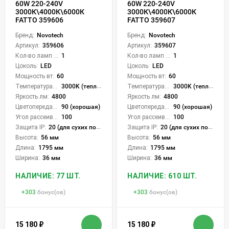
60W 220-240V
60W 220-240V
3000К\4000К\6000К
3000К\4000К\6000К
FATTO 359606
FATTO 359607
Бренд:
Novotech
Бренд:
Novotech
Артикул:
359606
Артикул:
359607
Кол-во ламп или LED:
1
Кол-во ламп или LED:
1
Цоколь:
LED
Цоколь:
LED
Мощность вт:
60
Мощность вт:
60
Температура света:
3000K (теплый), 4000K (нейтральный), 6000K (холодный), CCT механическое переключение
Температура света:
3000K (теплый), 4000K (нейтральный), 6000K (холодный), CCT механическое переключение
Яркость лм:
4800
Яркость лм:
4800
Цветопередача (CRI):
90 (хорошая)
Цветопередача (CRI):
90 (хорошая)
Угол рассеивания света °:
100
Угол рассеивания света °:
100
Защита IP:
20 (для сухих пом.)
Защита IP:
20 (для сухих пом.)
Высота:
56 мм
Высота:
56 мм
Длина:
1795 мм
Длина:
1795 мм
Ширина:
36 мм
Ширина:
36 мм
НАЛИЧИЕ: 77 ШТ.
НАЛИЧИЕ: 610 ШТ.
+
303
бонус(ов)
+
303
бонус(ов)
15 180
₽
15 180
₽