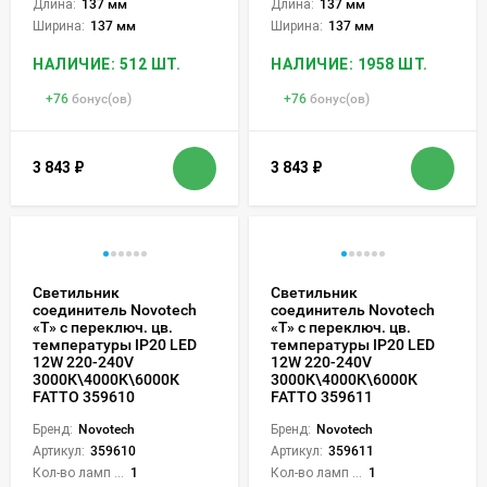
Длина:
137 мм
Длина:
137 мм
Ширина:
137 мм
Ширина:
137 мм
НАЛИЧИЕ: 512 ШТ.
НАЛИЧИЕ: 1958 ШТ.
+
76
бонус(ов)
+
76
бонус(ов)
3 843
₽
3 843
₽
Светильник
Светильник
соединитель Novotech
соединитель Novotech
«Т» с переключ. цв.
«Т» с переключ. цв.
температуры IP20 LED
температуры IP20 LED
12W 220-240V
12W 220-240V
3000К\4000К\6000К
3000К\4000К\6000К
FATTO 359610
FATTO 359611
Бренд:
Novotech
Бренд:
Novotech
Артикул:
359610
Артикул:
359611
Кол-во ламп или LED:
1
Кол-во ламп или LED:
1