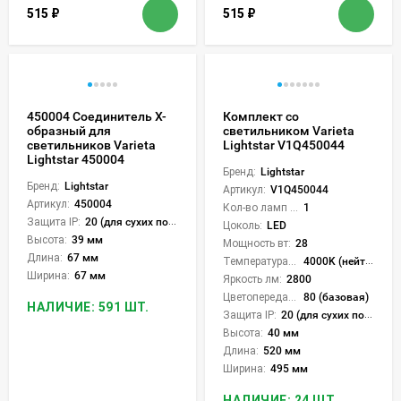
515
₽
515
₽
450004 Соединитель X-
Комплект со
образный для
светильником Varieta
светильников Varieta
Lightstar V1Q450044
Lightstar 450004
Бренд:
Lightstar
Бренд:
Lightstar
Артикул:
V1Q450044
Артикул:
450004
Кол-во ламп или LED:
1
Защита IP:
20 (для сухих пом.)
Цоколь:
LED
Высота:
39 мм
Мощность вт:
28
Длина:
67 мм
Температура света:
4000K (нейтральный)
Ширина:
67 мм
Яркость лм:
2800
Цветопередача (CRI):
80 (базовая)
НАЛИЧИЕ: 591 ШТ.
Защита IP:
20 (для сухих пом.)
Высота:
40 мм
Длина:
520 мм
Ширина:
495 мм
НАЛИЧИЕ: 24 ШТ.