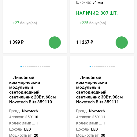
Ширина:
54 мм
НАЛИЧИЕ: 307 ШТ.
+
27
бонус(ов)
+
225
бонус(ов)
1 399
₽
11 267
₽
Линейный
Линейный
коммерческий
коммерческий
модульный
модульный
светодиодный
светодиодный
светильник 20Вт, 60см
светильник 30Вт, 90см
Novotech Bits 359110
Novotech Bits 359111
Бренд:
Novotech
Бренд:
Novotech
Артикул:
359110
Артикул:
359111
Кол-во ламп или LED:
1
Кол-во ламп или LED:
1
Цоколь:
LED
Цоколь:
LED
Мощность вт:
20
Мощность вт:
30