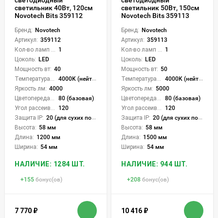
светодиодный
светодиодный
светильник 40Вт, 120см
светильник 50Вт, 150см
Novotech Bits 359112
Novotech Bits 359113
Бренд:
Novotech
Бренд:
Novotech
Артикул:
359112
Артикул:
359113
Кол-во ламп или LED:
1
Кол-во ламп или LED:
1
Цоколь:
LED
Цоколь:
LED
Мощность вт:
40
Мощность вт:
50
Температура света:
4000K (нейтральный)
Температура света:
4000K (нейтральный)
Яркость лм:
4000
Яркость лм:
5000
Цветопередача (CRI):
80 (базовая)
Цветопередача (CRI):
80 (базовая)
Угол рассеивания света °:
120
Угол рассеивания света °:
120
Защита IP:
20 (для сухих пом.)
Защита IP:
20 (для сухих пом.)
Высота:
58 мм
Высота:
58 мм
Длина:
1200 мм
Длина:
1500 мм
Ширина:
54 мм
Ширина:
54 мм
НАЛИЧИЕ: 1284 ШТ.
НАЛИЧИЕ: 944 ШТ.
+
155
бонус(ов)
+
208
бонус(ов)
7 770
₽
10 416
₽