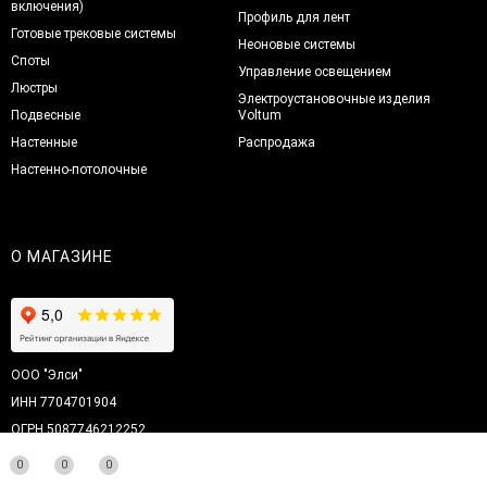
включения)
Профиль для лент
Готовые трековые системы
Неоновые системы
Споты
Управление освещением
Люстры
Электроустановочные изделия
Подвесные
Voltum
Настенные
Распродажа
Настенно-потолочные
О МАГАЗИНЕ
ООО "Элси"
ИНН 7704701904
ОГРН 5087746212252
Юр. адрес: Зубовский бульвар 13 стр1
0
0
0
Подробнее