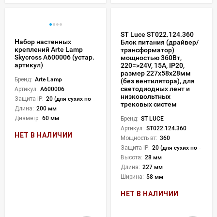
ST Luce ST022.124.360
Набор настенных
Блок питания (драйвер/
креплений Arte Lamp
трансформатор)
Skycross A600006 (устар.
мощностью 360Вт,
артикул)
220=>24V, 15А, IP20,
размер 227х58х28мм
Бренд:
Arte Lamp
(без вентилятора), для
светодиодных лент и
Артикул:
A600006
низковольтных
Защита IP:
20 (для сухих пом.)
трековых систем
Длина:
200 мм
Диаметр:
60 мм
Бренд:
ST LUCE
Артикул:
ST022.124.360
НЕТ В НАЛИЧИИ
Мощность вт:
360
Защита IP:
20 (для сухих пом.)
Высота:
28 мм
Длина:
227 мм
Ширина:
58 мм
НЕТ В НАЛИЧИИ