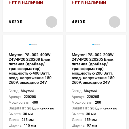
НЕТ В НАЛИЧИИ
НЕТ В НАЛИЧИИ
6 020
₽
4 810
₽
Maytoni PSL002-400W-
Maytoni PSL002-200W-
24V-IP20 220208 Блок
24V-IP20 220205 Блок
питания (драйвер/
питания (драйвер/
трансформатор)
трансформатор)
мощностью 400 Ватт,
мощностью 200 Ватт,
вход. напряжение 180-
вход. напряжение 180-
260V, выходное 24V
260V, выходное 24V
Бренд:
Maytoni
Бренд:
Maytoni
Артикул:
220208
Артикул:
220205
Мощность вт:
400
Мощность вт:
200
Защита IP:
20 (для сухих пом.)
Защита IP:
20 (для сухих пом.)
Высота:
30 мм
Высота:
30 мм
Длина:
215 мм
Длина:
159 мм
Ширина:
115 мм
Ширина:
97 мм