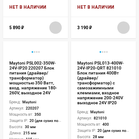
НЕТ В НАЛИЧИИ
НЕТ В НАЛИЧИИ
5 890
₽
3 190
₽
Maytoni PSL002-350W-
Maytoni PSL013-400W-
24V-IP20 220207 Блок
24V-IP20-QRT 821010
питания (драйвер/
Блок питания 400Вт
трансформатор)
(драйвер/
мощностью 350 Ватт,
трансформатор) с
вход. напряжение 180-
самозажимными
260V, выходное 24V
клеммами, входное
напряжение 200-240V
Бренд:
Maytoni
выходное 24V IP20
Артикул:
220207
Бренд:
Maytoni
Мощность вт:
350
Артикул:
821010
Защита IP:
20 (для сухих пом.)
Мощность вт:
400
Высота:
30 мм
Защита IP:
20 (для сухих пом.)
Длина:
215 мм
Высота:
28 мм