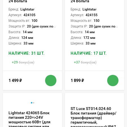
24 Вольта
24 Вольта
Бренд:
Lightstar
Бренд:
Lightstar
Артикул:
424105
Артикул:
424155
Мощность вт:
100
Мощность вт:
150
Защита IP:
20 (для сухих пом.)
Защита IP:
20 (для сухих пом.)
Высота:
14 мм
Высота:
14 мм
Длина:
124 мм
Длина:
172 мм
Ширина:
33 мм
Ширина:
33 мм
НАЛИЧИЕ: 31 ШТ.
НАЛИЧИЕ: 17 ШТ.
+
29
бонус(ов)
+
37
бонус(ов)
1 499
₽
1 899
₽
ST Luce ST014.024.60
Lightstar 424065 Блок
Блок питания (драйвер/
питания 220=>24V
трансформатор)
мощностью 60Вт (для
герметичный,
трековых систем или
влагозащищенный IP67,