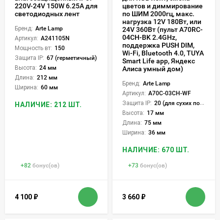
220V-24V 150W 6.25А для
цветов и диммирование
светодиодных лент
по ШИМ 2000гц, макс.
нагрузка 12V 180Вт, или
Бренд:
Arte Lamp
24V 360Вт (пульт A70RC-
04CH-BK 2.4GHz,
Артикул:
A241105N
поддержка PUSH DIM,
Мощность вт:
150
Wi-Fi, Bluetooth 4.0, TUYA
Защита IP:
67 (герметичный)
Smart Life app, Яндекс
Высота:
24 мм
Алиса умный дом)
Длина:
212 мм
Бренд:
Arte Lamp
Ширина:
60 мм
Артикул:
A70C-03CH-WF
Защита IP:
20 (для сухих пом.)
НАЛИЧИЕ: 212 ШТ.
Высота:
17 мм
Длина:
75 мм
Ширина:
36 мм
НАЛИЧИЕ: 670 ШТ.
+
82
бонус(ов)
+
73
бонус(ов)
4 100
₽
3 660
₽