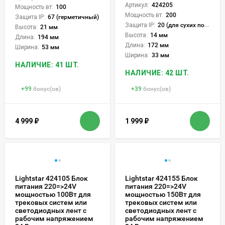
Артикул:
424205
Мощность вт:
100
Мощность вт:
200
Защита IP:
67 (герметичный)
Защита IP:
20 (для сухих пом.)
Высота:
21 мм
Высота:
14 мм
Длина:
194 мм
Длина:
172 мм
Ширина:
53 мм
Ширина:
33 мм
НАЛИЧИЕ: 41 ШТ.
НАЛИЧИЕ: 42 ШТ.
+
99
бонус(ов)
+
39
бонус(ов)
4 999
₽
1 999
₽
Lightstar 424105 Блок
Lightstar 424155 Блок
питания 220=>24V
питания 220=>24V
мощностью 100Вт для
мощностью 150Вт для
трековых систем или
трековых систем или
светодиодных лент с
светодиодных лент с
рабочим напряжением
рабочим напряжением