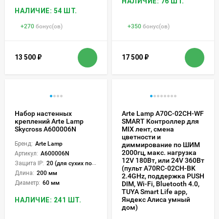
НАЛИЧИЕ: 76 ШТ.
НАЛИЧИЕ: 54 ШТ.
+
270
бонус(ов)
+
350
бонус(ов)
13 500
₽
17 500
₽
Набор настенных
Arte Lamp A70C-02CH-WF
креплений Arte Lamp
SMART Контроллер для
Skycross A600006N
MIX лент, смена
цветности и
Бренд:
Arte Lamp
диммирование по ШИМ
2000гц, макс. нагрузка
Артикул:
A600006N
12V 180Вт, или 24V 360Вт
Защита IP:
20 (для сухих пом.)
(пульт A70RC-02CH-BK
Длина:
200 мм
2.4GHz, поддержка PUSH
Диаметр:
60 мм
DIM, Wi-Fi, Bluetooth 4.0,
TUYA Smart Life app,
Яндекс Алиса умный
НАЛИЧИЕ: 241 ШТ.
дом)