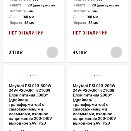
Защита IP:
20 (для сухих пом.)
Защита IP:
20 (для сухих пом.)
Высота:
28 мм
Высота:
28 мм
Длина:
160 мм
Длина:
166 мм
Ширина:
48 мм
Ширина:
58 мм
НЕТ В НАЛИЧИИ
НЕТ В НАЛИЧИИ
3 110
₽
4 010
₽
Maytoni PSL013-300W-
Maytoni PSL013-200W-
24V-IP20-QRT 821009
24V-IP20-QRT 821008
Блок питания 300Вт
Блок питания 200Вт
(драйвер/
(драйвер/
трансформатор) с
трансформатор) с
самозажимными
самозажимными
клеммами, входное
клеммами, входное
напряжение 200-240V
напряжение 200-240V
выходное 24V IP20
выходное 24V IP20