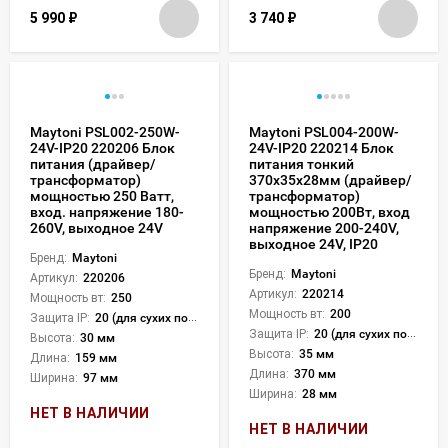
5 990
₽
3 740
₽
Maytoni PSL002-250W-
Maytoni PSL004-200W-
24V-IP20 220206 Блок
24V-IP20 220214 Блок
питания (драйвер/
питания тонкий
трансформатор)
370x35x28мм (драйвер/
мощностью 250 Ватт,
трансформатор)
вход. напряжение 180-
мощностью 200Вт, вход
260V, выходное 24V
напряжение 200-240V,
выходное 24V, IP20
Бренд:
Maytoni
Бренд:
Maytoni
Артикул:
220206
Артикул:
220214
Мощность вт:
250
Мощность вт:
200
Защита IP:
20 (для сухих пом.)
Защита IP:
20 (для сухих пом.)
Высота:
30 мм
Высота:
35 мм
Длина:
159 мм
Длина:
370 мм
Ширина:
97 мм
Ширина:
28 мм
НЕТ В НАЛИЧИИ
НЕТ В НАЛИЧИИ