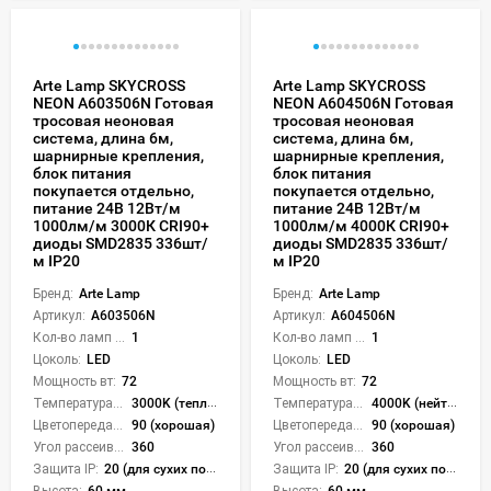
Arte Lamp SKYCROSS
Arte Lamp SKYCROSS
NEON A603506N Готовая
NEON A604506N Готовая
тросовая неоновая
тросовая неоновая
система, длина 6м,
система, длина 6м,
шарнирные крепления,
шарнирные крепления,
блок питания
блок питания
покупается отдельно,
покупается отдельно,
питание 24В 12Вт/м
питание 24В 12Вт/м
1000лм/м 3000К CRI90+
1000лм/м 4000К CRI90+
диоды SMD2835 336шт/
диоды SMD2835 336шт/
м IP20
м IP20
Бренд:
Arte Lamp
Бренд:
Arte Lamp
Артикул:
A603506N
Артикул:
A604506N
Кол-во ламп или LED:
1
Кол-во ламп или LED:
1
Цоколь:
LED
Цоколь:
LED
Мощность вт:
72
Мощность вт:
72
Температура света:
3000K (теплый)
Температура света:
4000K (нейтральный)
Цветопередача (CRI):
90 (хорошая)
Цветопередача (CRI):
90 (хорошая)
Угол рассеивания света °:
360
Угол рассеивания света °:
360
Защита IP:
20 (для сухих пом.)
Защита IP:
20 (для сухих пом.)