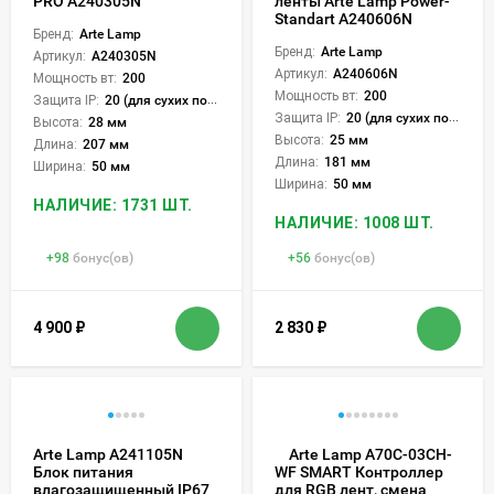
PRO A240305N
ленты Arte Lamp Power-
Standart A240606N
Бренд:
Arte Lamp
Бренд:
Arte Lamp
Артикул:
A240305N
Артикул:
A240606N
Мощность вт:
200
Мощность вт:
200
Защита IP:
20 (для сухих пом.)
Защита IP:
20 (для сухих пом.)
Высота:
28 мм
Высота:
25 мм
Длина:
207 мм
Длина:
181 мм
Ширина:
50 мм
Ширина:
50 мм
НАЛИЧИЕ: 1731 ШТ.
НАЛИЧИЕ: 1008 ШТ.
+
98
бонус(ов)
+
56
бонус(ов)
4 900
₽
2 830
₽
Arte Lamp A241105N
Arte Lamp A70C-03CH-
Блок питания
WF SMART Контроллер
влагозащищенный IP67
для RGB лент, смена