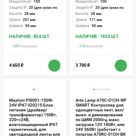
Мощность вт:
150
Мощность вт:
100
Защита IP:
20 (для сухих пом.)
Защита IP:
20 (для сухих пом.)
Высота:
28 мм
Высота:
28 мм
Длина:
207 мм
Длина:
171 мм
Ширина:
50 мм
Ширина:
50 мм
НАЛИЧИЕ: 824 ШТ.
НАЛИЧИЕ: 1824 ШТ.
+
93
бонус(ов)
+
74
бонус(ов)
4 650
₽
3 700
₽
Maytoni PSI001-150W-
Arte Lamp A70C-01CH-WF
24V-IP67 020215 Блок
SMART Контроллер для
питания (драйвер/
одноцветных лент, вкл/
трансформатор) 150Вт,
выкл. и диммирование
220=>24В,
по ШИМ 2000гц, макс.
влагозащищенный IP67
нагрузка 12V 180Вт, или
герметичный, для
24V 360Вт (работает с
светодиодной ленты или
пультом A70RC-01CH-BK