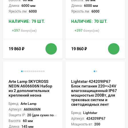
Высота:
60 мм
Высота:
60 мм
Длина:
6000 мм
Длина:
6000 мм
Яркость лм:
6000
Яркость лм:
6000
НАЛИЧИЕ: 79 ШТ.
НАЛИЧИЕ: 70 ШТ.
+
397
бонус(ов)
+
397
бонус(ов)
19 860
₽
19 860
₽
Arte Lamp SKYCROSS
Lightstar 424209IP67
NEON A606606N Набор
Блок питания 220=>24V
из 2 дополнительных
влагозащищенный IP67
креплений неона
мощностью 200Вт, для
трековых систем и
Бренд:
Arte Lamp
светодиодных лент
Артикул:
A606606N
Бренд:
Lightstar
Защита IP:
20 (для сухих пом.)
Артикул:
424209IP67
Высота:
60 мм
Мощность вт:
200
Длина:
145 мм