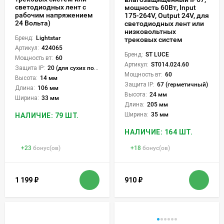
светодиодных лент с
мощность 60Вт, Input
рабочим напряжением
175-264V, Output 24V, для
24 Вольта)
светодиодных лент или
низковольтных
Бренд:
Lightstar
трековых систем
Артикул:
424065
Бренд:
ST LUCE
Мощность вт:
60
Артикул:
ST014.024.60
Защита IP:
20 (для сухих пом.)
Мощность вт:
60
Высота:
14 мм
Защита IP:
67 (герметичный)
Длина:
106 мм
Высота:
24 мм
Ширина:
33 мм
Длина:
205 мм
Ширина:
35 мм
НАЛИЧИЕ: 79 ШТ.
НАЛИЧИЕ: 164 ШТ.
+
23
бонус(ов)
+
18
бонус(ов)
1 199
₽
910
₽