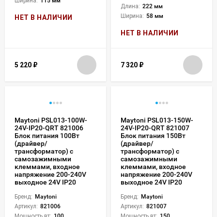
Ширина:
115 мм
Длина:
222 мм
Ширина:
58 мм
НЕТ В НАЛИЧИИ
НЕТ В НАЛИЧИИ
5 220
₽
7 320
₽
Maytoni PSL013-100W-
Maytoni PSL013-150W-
24V-IP20-QRT 821006
24V-IP20-QRT 821007
Блок питания 100Вт
Блок питания 150Вт
(драйвер/
(драйвер/
трансформатор) с
трансформатор) с
самозажимными
самозажимными
клеммами, входное
клеммами, входное
напряжение 200-240V
напряжение 200-240V
выходное 24V IP20
выходное 24V IP20
Бренд:
Maytoni
Бренд:
Maytoni
Артикул:
821006
Артикул:
821007
Мощность вт:
100
Мощность вт:
150