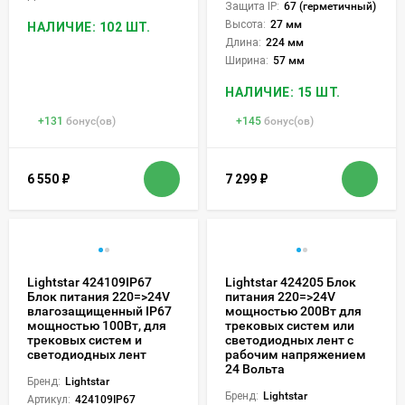
Защита IP:
67 (герметичный)
Высота:
27 мм
НАЛИЧИЕ: 102 ШТ.
Длина:
224 мм
Ширина:
57 мм
НАЛИЧИЕ: 15 ШТ.
+
131
бонус(ов)
+
145
бонус(ов)
6 550
₽
7 299
₽
Lightstar 424109IP67
Lightstar 424205 Блок
Блок питания 220=>24V
питания 220=>24V
влагозащищенный IP67
мощностью 200Вт для
мощностью 100Вт, для
трековых систем или
трековых систем и
светодиодных лент с
светодиодных лент
рабочим напряжением
24 Вольта
Бренд:
Lightstar
Бренд:
Lightstar
Артикул:
424109IP67