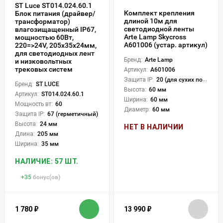
ST Luce ST014.024.60.1
Комплект крепления
Блок питания (драйвер/
длиной 10м для
трансформатор)
светодиодной ленты
влагозищащенный IP67,
Arte Lamp Skycross
мощностью 60Вт,
A601006 (устар. артикул)
220=>24V, 205x35x24мм,
для светодиодных лент
Бренд:
Arte Lamp
и низковольтных
трековых систем
Артикул:
A601006
Защита IP:
20 (для сухих пом.)
Бренд:
ST LUCE
Высота:
60 мм
Артикул:
ST014.024.60.1
Ширина:
60 мм
Мощность вт:
60
Диаметр:
60 мм
Защита IP:
67 (герметичный)
Высота:
24 мм
НЕТ В НАЛИЧИИ
Длина:
205 мм
Ширина:
35 мм
НАЛИЧИЕ: 57 ШТ.
+
35
бонус(ов)
1 780
₽
13 990
₽