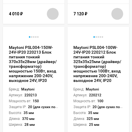
4 010
₽
7 120
₽
Maytoni PSL004-150W-
Maytoni PSL004-100W-
24V-IP20 220213 Блок
24V-IP20 220212 Блок
питания тонкий
питания тонкий
370x35x28мм (драйвер/
325x35x25мм (драйвер/
трансформатор)
трансформатор)
мощностью 150Вт, вход
мощностью 100Вт, вход
напряжение 200-240V,
напряжение 200-240V,
выходное 24V, IP20
выходное 24V, IP20
Бренд:
Maytoni
Бренд:
Maytoni
Артикул:
220213
Артикул:
220212
Мощность вт:
150
Мощность вт:
100
Защита IP:
20 (для сухих пом.)
Защита IP:
20 (для сухих пом.)
Высота:
35 мм
Высота:
35 мм
Длина:
370 мм
Длина:
325 мм
Ширина:
28 мм
Ширина:
25 мм