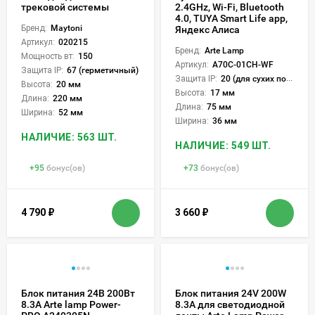
трековой системы
2.4GHz, Wi-Fi, Bluetooth
4.0, TUYA Smart Life app,
Бренд:
Maytoni
Яндекс Алиса
Артикул:
020215
Бренд:
Arte Lamp
Мощность вт:
150
Артикул:
A70C-01CH-WF
Защита IP:
67 (герметичный)
Защита IP:
20 (для сухих пом.)
Высота:
20 мм
Высота:
17 мм
Длина:
220 мм
Длина:
75 мм
Ширина:
52 мм
Ширина:
36 мм
НАЛИЧИЕ: 563 ШТ.
НАЛИЧИЕ: 549 ШТ.
+
95
бонус(ов)
+
73
бонус(ов)
4 790
₽
3 660
₽
Блок питания 24В 200Вт
Блок питания 24V 200W
8.3А Arte lamp Power-
8.3А для светодиодной