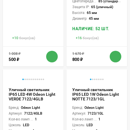
Цветопередача (CRI):
85 (стандартная)
Защита IP:
65 (уличный)
Высота:
65 мм
Диаметр:
45 мм
НАЛИЧИЕ: 52 ШТ.
+
10
бонус(ов)
+
16
бонус(ов)
1 008
₽
1 670
₽
500
₽
800
₽
Уличный светильник
Уличный светильник
IP65 LED 4W Odeon Light
IP65 LED 1W Odeon Light
VERDE 7122/4GLB
NOTTE 7123/1GL
Бренд:
Odeon Light
Бренд:
Odeon Light
Артикул:
7122/4GLB
Артикул:
7123/1GL
Кол-во ламп или LED:
1
Кол-во ламп или LED:
1
Цоколь:
LED
Цоколь:
LED