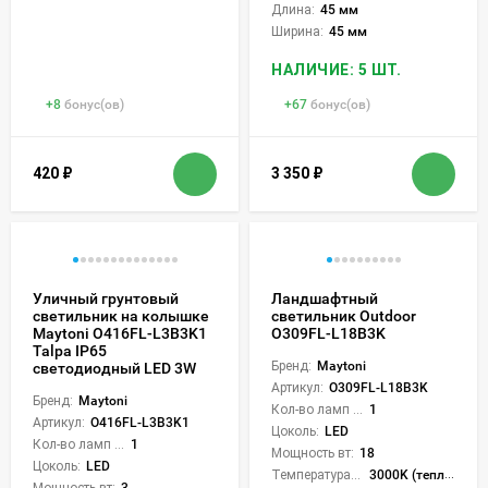
Длина:
45 мм
Ширина:
45 мм
НАЛИЧИЕ: 5 ШТ.
+
8
бонус(ов)
+
67
бонус(ов)
420
₽
3 350
₽
Уличный грунтовый
Ландшафтный
светильник на колышке
светильник Outdoor
Maytoni O416FL-L3B3K1
O309FL-L18B3K
Talpa IP65
Бренд:
Maytoni
светодиодный LED 3W
Артикул:
O309FL-L18B3K
Бренд:
Maytoni
Кол-во ламп или LED:
1
Артикул:
O416FL-L3B3K1
Цоколь:
LED
Кол-во ламп или LED:
1
Мощность вт:
18
Цоколь:
LED
Температура света:
3000K (теплый)
Мощность вт:
3