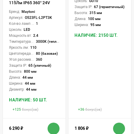
Цоколь:
GU10
115Лм IP65 360° 24V
Защита IP:
67 (герметичный)
Бренд:
Maytoni
Высота:
315 мм
Артикул:
O523FL-L2PT3K
Длина:
100 мм
Кол-во ламп или LED:
1
Ширина:
95 мм
Цоколь:
LED
НАЛИЧИЕ: 2150 ШТ.
Мощность вт:
2.4
Температура света:
3000K (теплый)
Яркость лм:
110
Цветопередача (CRI):
80 (базовая)
Угол рассеивания света °:
360
Защита IP:
65 (уличный)
Высота:
800 мм
Длина:
44 мм
Ширина:
44 мм
Диаметр:
44 мм
НАЛИЧИЕ: 50 ШТ.
+
125
бонус(ов)
+
36
бонус(ов)
6 290
₽
1 806
₽