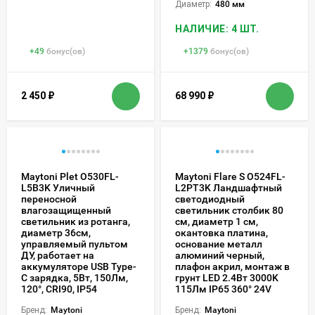
Диаметр:
480 мм
НАЛИЧИЕ: 4 ШТ.
+
49
бонус(ов)
+
1379
бонус(ов)
2 450
₽
68 990
₽
Maytoni Plet O530FL-
Maytoni Flare S O524FL-
L5B3K Уличный
L2PT3K Ландшафтный
переносной
светодиодный
влагозащищенный
светильник столбик 80
светильник из ротанга,
см, диаметр 1 см,
диаметр 36см,
окантовка платина,
управляемый пультом
основание металл
ДУ, работает на
алюминий черный,
аккумуляторе USB Type-
плафон акрил, монтаж в
C зарядка, 5Вт, 150Лм,
грунт LED 2.4Вт 3000K
120°, CRI90, IP54
115Лм IP65 360° 24V
Бренд:
Maytoni
Бренд:
Maytoni