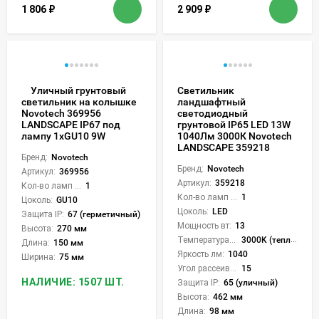
1 806
₽
2 909
₽
Уличный грунтовый
Светильник
ландшафтный
светильник на колышке
светодиодный
Novotech 369956
грунтовой IP65 LED 13W
LANDSCAPE IP67 под
1040Лм 3000К Novotech
лампу 1xGU10 9W
LANDSCAPE 359218
Бренд:
Novotech
Бренд:
Novotech
Артикул:
369956
Артикул:
359218
Кол-во ламп или LED:
1
Кол-во ламп или LED:
1
Цоколь:
GU10
Цоколь:
LED
Защита IP:
67 (герметичный)
Мощность вт:
13
Высота:
270 мм
Температура света:
3000K (теплый)
Длина:
150 мм
Яркость лм:
1040
Ширина:
75 мм
Угол рассеивания света °:
15
НАЛИЧИЕ: 1507 ШТ.
Защита IP:
65 (уличный)
Высота:
462 мм
Длина:
98 мм