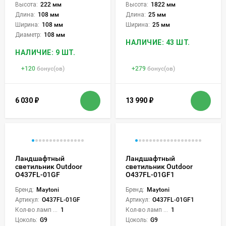
Высота:
222 мм
Высота:
1822 мм
Длина:
108 мм
Длина:
25 мм
Ширина:
108 мм
Ширина:
25 мм
Диаметр:
108 мм
НАЛИЧИЕ: 43 ШТ.
НАЛИЧИЕ: 9 ШТ.
+
120
бонус(ов)
+
279
бонус(ов)
6 030
₽
13 990
₽
Ландшафтный
Ландшафтный
светильник Outdoor
светильник Outdoor
O437FL-01GF
O437FL-01GF1
Бренд:
Maytoni
Бренд:
Maytoni
Артикул:
O437FL-01GF
Артикул:
O437FL-01GF1
Кол-во ламп или LED:
1
Кол-во ламп или LED:
1
Цоколь:
G9
Цоколь:
G9