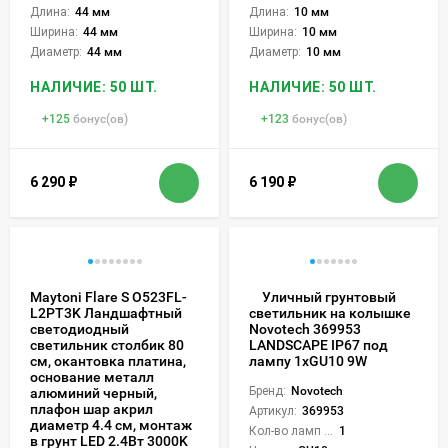
Длина:
44 мм
Длина:
10 мм
Ширина:
44 мм
Ширина:
10 мм
Диаметр:
44 мм
Диаметр:
10 мм
НАЛИЧИЕ: 50 ШТ.
НАЛИЧИЕ: 50 ШТ.
+
125
бонус(ов)
+
123
бонус(ов)
6 290
₽
6 190
₽
Maytoni Flare S O523FL-
Уличный грунтовый
L2PT3K Ландшафтный
светильник на колышке
светодиодный
Novotech 369953
светильник столбик 80
LANDSCAPE IP67 под
см, окантовка платина,
лампу 1xGU10 9W
основание металл
Бренд:
Novotech
алюминий черный,
плафон шар акрил
Артикул:
369953
диаметр 4.4 см, монтаж
Кол-во ламп или LED:
1
в грунт LED 2.4Вт 3000K