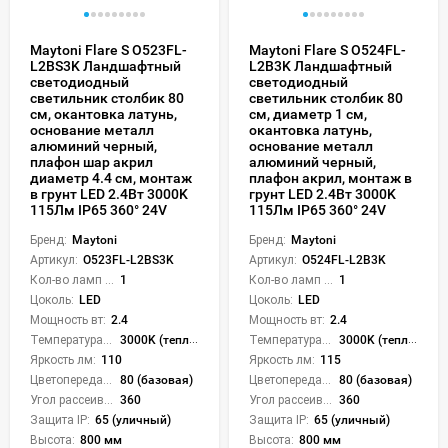
Maytoni Flare S O523FL-
Maytoni Flare S O524FL-
L2BS3K Ландшафтный
L2B3K Ландшафтный
светодиодный
светодиодный
светильник столбик 80
светильник столбик 80
см, окантовка латунь,
см, диаметр 1 см,
основание металл
окантовка латунь,
алюминий черный,
основание металл
плафон шар акрил
алюминий черный,
диаметр 4.4 см, монтаж
плафон акрил, монтаж в
в грунт LED 2.4Вт 3000K
грунт LED 2.4Вт 3000K
115Лм IP65 360° 24V
115Лм IP65 360° 24V
Бренд:
Maytoni
Бренд:
Maytoni
Артикул:
O523FL-L2BS3K
Артикул:
O524FL-L2B3K
Кол-во ламп или LED:
1
Кол-во ламп или LED:
1
Цоколь:
LED
Цоколь:
LED
Мощность вт:
2.4
Мощность вт:
2.4
Температура света:
3000K (теплый)
Температура света:
3000K (теплый)
Яркость лм:
110
Яркость лм:
115
Цветопередача (CRI):
80 (базовая)
Цветопередача (CRI):
80 (базовая)
Угол рассеивания света °:
360
Угол рассеивания света °:
360
Защита IP:
65 (уличный)
Защита IP:
65 (уличный)
Высота:
800 мм
Высота:
800 мм