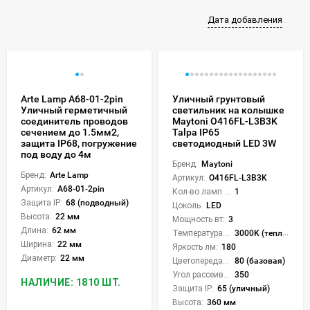
Дата добавления
Arte Lamp A68-01-2pin
Уличный грунтовый
Уличный герметичный
светильник на колышке
соединитель проводов
Maytoni O416FL-L3B3K
сечением до 1.5мм2,
Talpa IP65
защита IP68, погружение
светодиодный LED 3W
под воду до 4м
Бренд:
Maytoni
Бренд:
Arte Lamp
Артикул:
O416FL-L3B3K
Артикул:
A68-01-2pin
Кол-во ламп или LED:
1
Защита IP:
68 (подводный)
Цоколь:
LED
Высота:
22 мм
Мощность вт:
3
Длина:
62 мм
Температура света:
3000K (теплый)
Ширина:
22 мм
Яркость лм:
180
Диаметр:
22 мм
Цветопередача (CRI):
80 (базовая)
Угол рассеивания света °:
350
НАЛИЧИЕ: 1810 ШТ.
Защита IP:
65 (уличный)
Высота:
360 мм