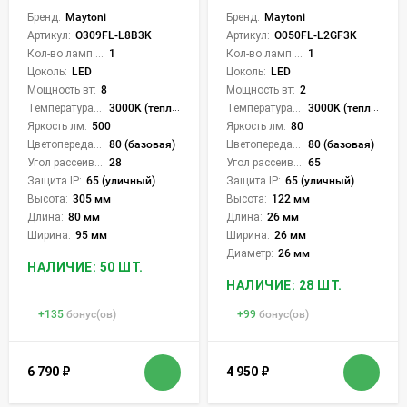
Бренд:
Maytoni
Бренд:
Maytoni
Артикул:
O309FL-L8B3K
Артикул:
O050FL-L2GF3K
Кол-во ламп или LED:
1
Кол-во ламп или LED:
1
Цоколь:
LED
Цоколь:
LED
Мощность вт:
8
Мощность вт:
2
Температура света:
3000K (теплый)
Температура света:
3000K (теплый)
Яркость лм:
500
Яркость лм:
80
Цветопередача (CRI):
80 (базовая)
Цветопередача (CRI):
80 (базовая)
Угол рассеивания света °:
28
Угол рассеивания света °:
65
Защита IP:
65 (уличный)
Защита IP:
65 (уличный)
Высота:
305 мм
Высота:
122 мм
Длина:
80 мм
Длина:
26 мм
Ширина:
95 мм
Ширина:
26 мм
Диаметр:
26 мм
НАЛИЧИЕ: 50 ШТ.
НАЛИЧИЕ: 28 ШТ.
+
135
бонус(ов)
+
99
бонус(ов)
6 790
₽
4 950
₽