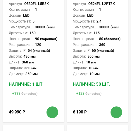
Артикул:
O530FL-L5B3K
Артикул:
O524FL-L2PT3K
Кол-во ламп или LED:
1
Кол-во ламп или LED:
1
Цоколь:
LED
Цоколь:
LED
Мощность вт:
5
Мощность вт:
2.4
Температура света:
3000K (теплый)
Температура света:
3000K (теплый)
Яркость лм:
150
Яркость лм:
115
Цветопередача (CRI):
90 (хорошая)
Цветопередача (CRI):
80 (базовая)
Угол рассеивания света °:
120
Угол рассеивания света °:
360
Защита IP:
54 (уличный)
Защита IP:
65 (уличный)
Высота:
430 мм
Высота:
800 мм
Длина:
360 мм
Длина:
10 мм
Ширина:
360 мм
Ширина:
10 мм
Диаметр:
360 мм
Диаметр:
10 мм
НАЛИЧИЕ: 1 ШТ.
НАЛИЧИЕ: 50 ШТ.
+
999
бонус(ов)
+
123
бонус(ов)
49 990
₽
6 190
₽