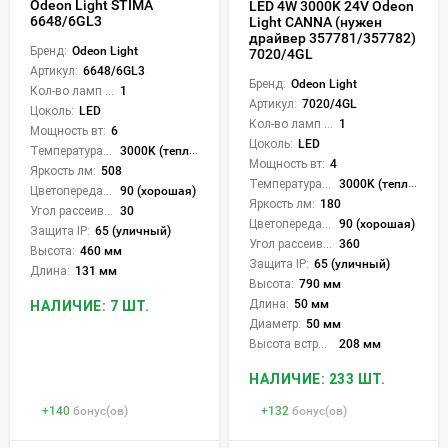
Odeon Light STIMA
LED 4W 3000K 24V Odeon
6648/6GL3
Light CANNA (нужен
драйвер 357781/357782)
Бренд:
Odeon Light
7020/4GL
Артикул:
6648/6GL3
Бренд:
Odeon Light
Кол-во ламп или LED:
1
Артикул:
7020/4GL
Цоколь:
LED
Кол-во ламп или LED:
1
Мощность вт:
6
Цоколь:
LED
Температура света:
3000K (теплый)
Мощность вт:
4
Яркость лм:
508
Температура света:
3000K (теплый)
Цветопередача (CRI):
90 (хорошая)
Яркость лм:
180
Угол рассеивания света °:
30
Цветопередача (CRI):
90 (хорошая)
Защита IP:
65 (уличный)
Угол рассеивания света °:
360
Высота:
460 мм
Защита IP:
65 (уличный)
Длина:
131 мм
Высота:
790 мм
Длина:
50 мм
НАЛИЧИЕ: 7 ШТ.
Диаметр:
50 мм
Высота встройки:
208 мм
НАЛИЧИЕ: 233 ШТ.
+
140
бонус(ов)
+
132
бонус(ов)