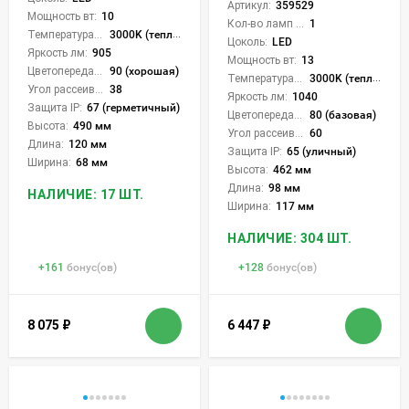
Артикул:
359529
Мощность вт:
10
Кол-во ламп или LED:
1
Температура света:
3000K (теплый)
Цоколь:
LED
Яркость лм:
905
Мощность вт:
13
Цветопередача (CRI):
90 (хорошая)
Температура света:
3000K (теплый)
Угол рассеивания света °:
38
Яркость лм:
1040
Защита IP:
67 (герметичный)
Цветопередача (CRI):
80 (базовая)
Высота:
490 мм
Угол рассеивания света °:
60
Длина:
120 мм
Защита IP:
65 (уличный)
Ширина:
68 мм
Высота:
462 мм
Длина:
98 мм
НАЛИЧИЕ: 17 ШТ.
Ширина:
117 мм
НАЛИЧИЕ: 304 ШТ.
+
161
бонус(ов)
+
128
бонус(ов)
8 075
₽
6 447
₽