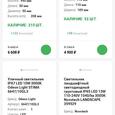
Высота:
990 мм
Длина:
110 мм
Длина:
50 мм
Ширина:
109 мм
Диаметр:
50 мм
Высота встройки:
208 мм
НАЛИЧИЕ: 52 ШТ.
НАЛИЧИЕ: 210 ШТ.
+
132
бонус(ов)
+
98
бонус(ов)
9 440
₽
9 744
₽
6 608
₽
4 900
₽
Уличный светильник
Светильник
IP67 LED 10W 3000K
ландшафтный
Odeon Light STIMA
светодиодный
6647/10GL3
грунтовый IP65 LED 13W
110-240V 1040Лм 3000К
Бренд:
Odeon Light
Novotech LANDSCAPE
359529
Артикул:
6647/10GL3
Кол-во ламп или LED:
1
Бренд:
Novotech
Цоколь:
LED