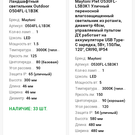
Ландшафтный
Maytoni Plet O530FL-
светильник Outdoor
L5B3K1 Уличный
O504FL-L1B3K
переносной
влагозащищенный
Бренд:
Maytoni
светильник из ротанга,
диаметр 48см,
Артикул:
O504FL-L1B3K
управляемый пультом
Кол-во ламп или LED:
1
ДУ, работает на
Цоколь:
LED
аккумуляторе USB Type-
Мощность вт:
1.5
C зарядка, 5Вт, 150Лм,
120°, CRI90, IP54
Температура света:
3000K (теплый)
Яркость лм:
125
Бренд:
Maytoni
Цветопередача (CRI):
80 (базовая)
Артикул:
O530FL-L5B3K1
Угол рассеивания света °:
90
Кол-во ламп или LED:
1
Защита IP:
65 (уличный)
Цоколь:
LED
Высота:
300 мм
Мощность вт:
5
Длина:
46 мм
Температура света:
3000K (теплый)
Ширина:
46 мм
Яркость лм:
150
Диаметр:
46 мм
Цветопередача (CRI):
90 (хорошая)
Угол рассеивания света °:
120
НАЛИЧИЕ: 33 ШТ.
Защита IP:
54 (уличный)
Высота:
580 мм
Длина:
480 мм
Ширина:
480 мм