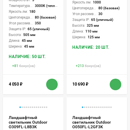
Яркость лм:
1000
Температура света:
3000K (теплый)
Цветопередача (CRI):
80 (базовая)
Яркость лм:
180
Угол рассеивания света °:
30
Цветопередача (CRI):
80 (базовая)
Защита IP:
65 (уличный)
Угол рассеивания света °:
350
Высота:
325 мм
Защита IP:
65 (уличный)
Длина:
110 мм
Высота:
505 мм
Ширина:
125 мм
Длина:
45 мм
Ширина:
45 мм
НАЛИЧИЕ: 20 ШТ.
НАЛИЧИЕ: 50 ШТ.
+
81
бонус(ов)
+
213
бонус(ов)
4 050
₽
10 690
₽
Ландшафтный
Ландшафтный
светильник Outdoor
светильник Outdoor
O309FL-L8B3K
O050FL-L2GF3K