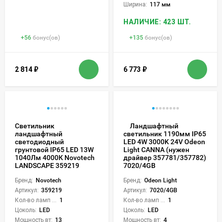
Ширина:
117 мм
НАЛИЧИЕ: 423 ШТ.
+
56
бонус(ов)
+
135
бонус(ов)
2 814
₽
6 773
₽
Светильник
Ландшафтный
ландшафтный
светильник 1190мм IP65
светодиодный
LED 4W 3000K 24V Odeon
грунтовой IP65 LED 13W
Light CANNA (нужен
1040Лм 4000К Novotech
драйвер 357781/357782)
LANDSCAPE 359219
7020/4GB
Бренд:
Novotech
Бренд:
Odeon Light
Артикул:
359219
Артикул:
7020/4GB
Кол-во ламп или LED:
1
Кол-во ламп или LED:
1
Цоколь:
LED
Цоколь:
LED
Мощность вт:
13
Мощность вт:
4