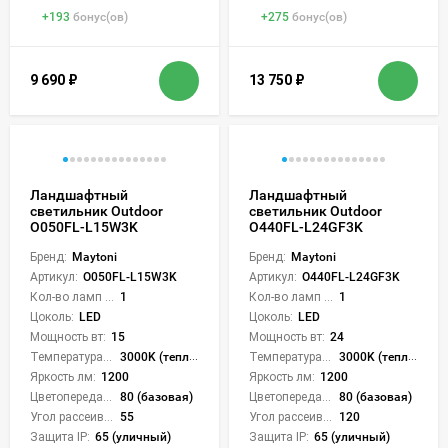
+
193
бонус(ов)
+
275
бонус(ов)
9 690
₽
13 750
₽
Ландшафтный
Ландшафтный
светильник Outdoor
светильник Outdoor
O050FL-L15W3K
O440FL-L24GF3K
Бренд:
Maytoni
Бренд:
Maytoni
Артикул:
O050FL-L15W3K
Артикул:
O440FL-L24GF3K
Кол-во ламп или LED:
1
Кол-во ламп или LED:
1
Цоколь:
LED
Цоколь:
LED
Мощность вт:
15
Мощность вт:
24
Температура света:
3000K (теплый)
Температура света:
3000K (теплый)
Яркость лм:
1200
Яркость лм:
1200
Цветопередача (CRI):
80 (базовая)
Цветопередача (CRI):
80 (базовая)
Угол рассеивания света °:
55
Угол рассеивания света °:
120
Защита IP:
65 (уличный)
Защита IP:
65 (уличный)