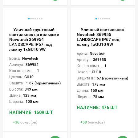
Уличный грунтовый
Уличный светильник
светильник на колышке
Novotech 369955
Novotech 369954
LANDSCAPE IP67 под
LANDSCAPE IP67 под
лампу 1xGU10 9W
лампу 1xGU10 9W
Бренд:
Novotech
Бренд:
Novotech
Артикул:
369955
Артикул:
369954
Кол-во ламп или LED:
1
Кол-во ламп или LED:
1
Цоколь:
GU10
Цоколь:
GU10
Защита IP:
67 (герметичный)
Защита IP:
67 (герметичный)
Высота:
178 мм
Высота:
349 мм
Длина:
150 мм
Длина:
129 мм
Ширина:
75 мм
Ширина:
100 мм
НАЛИЧИЕ: 476 ШТ.
НАЛИЧИЕ: 1609 ШТ.
+
36
бонус(ов)
+
58
бонус(ов)