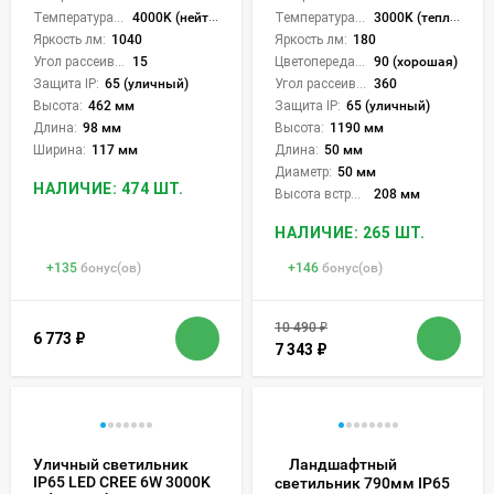
Температура света:
4000K (нейтральный)
Температура света:
3000K (теплый)
Яркость лм:
1040
Яркость лм:
180
Угол рассеивания света °:
15
Цветопередача (CRI):
90 (хорошая)
Защита IP:
65 (уличный)
Угол рассеивания света °:
360
Высота:
462 мм
Защита IP:
65 (уличный)
Длина:
98 мм
Высота:
1190 мм
Ширина:
117 мм
Длина:
50 мм
Диаметр:
50 мм
НАЛИЧИЕ: 474 ШТ.
Высота встройки:
208 мм
НАЛИЧИЕ: 265 ШТ.
+
135
бонус(ов)
+
146
бонус(ов)
10 490
₽
6 773
₽
7 343
₽
Уличный светильник
Ландшафтный
IP65 LED CREE 6W 3000K
светильник 790мм IP65