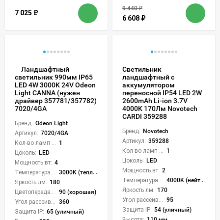
9 440
₽
7 025
₽
6 608
₽
Ландшафтный
Светильник
ландшафтный с
светильник 990мм IP65
аккумулятором
LED 4W 3000K 24V Odeon
переносной IP54 LED 2W
Light CANNA (нужен
2600mAh Li-ion 3.7V
драйвер 357781/357782)
4000K 170Лм Novotech
7020/4GA
CARDI 359288
Бренд:
Odeon Light
Бренд:
Novotech
Артикул:
7020/4GA
Артикул:
359288
Кол-во ламп или LED:
1
Кол-во ламп или LED:
1
Цоколь:
LED
Цоколь:
LED
Мощность вт:
4
Мощность вт:
2
Температура света:
3000K (теплый)
Температура света:
4000K (нейтральный)
Яркость лм:
180
Яркость лм:
170
Цветопередача (CRI):
90 (хорошая)
Угол рассеивания света °:
95
Угол рассеивания света °:
360
Защита IP:
54 (уличный)
Защита IP:
65 (уличный)
Высота:
110 мм