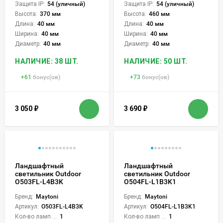
Защита IP:
54 (уличный)
Защита IP:
54 (уличный)
Высота:
370 мм
Высота:
460 мм
Длина:
40 мм
Длина:
40 мм
Ширина:
40 мм
Ширина:
40 мм
Диаметр:
40 мм
Диаметр:
40 мм
НАЛИЧИЕ: 38 ШТ.
НАЛИЧИЕ: 50 ШТ.
+
61
бонус(ов)
+
73
бонус(ов)
3 050
₽
3 690
₽
Ландшафтный
Ландшафтный
светильник Outdoor
светильник Outdoor
O503FL-L4B3K
O504FL-L1B3K1
Бренд:
Maytoni
Бренд:
Maytoni
Артикул:
O503FL-L4B3K
Артикул:
O504FL-L1B3K1
Кол-во ламп или LED:
1
Кол-во ламп или LED:
1