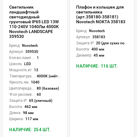
Светильник
Плафон и колышек для
ландшафтный
светильника
светодиодный
(арт.358180-358181)
грунтовый IP65 LED 13W
Novotech NOKTA 358183
110-240V 1040Лм 4000К
Бренд:
Novotech
Novotech LANDSCAPE
359530
Артикул:
358183
Защита IP:
20 (для сухих пом.)
Бренд:
Novotech
Высота:
400 мм
Артикул:
359530
Диаметр:
45 мм
Кол-во ламп или LED:
1
Цоколь:
LED
НАЛИЧИЕ: 116 ШТ.
Мощность вт:
13
Температура света:
4000K (нейтральный)
Яркость лм:
1040
Цветопередача (CRI):
80 (базовая)
Угол рассеивания света °:
60
Защита IP:
65 (уличный)
Высота:
462 мм
Длина:
98 мм
Ширина:
117 мм
НАЛИЧИЕ: 254 ШТ.