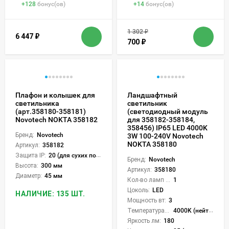
+
128
бонус(ов)
+
14
бонус(ов)
1 302
₽
6 447
₽
700
₽
Плафон и колышек для
Ландшафтный
светильника
светильник
(арт.358180-358181)
(светодиодный модуль
Novotech NOKTA 358182
для 358182-358184,
358456) IP65 LED 4000K
Бренд:
Novotech
3W 100-240V Novotech
NOKTA 358180
Артикул:
358182
Защита IP:
20 (для сухих пом.)
Бренд:
Novotech
Высота:
300 мм
Артикул:
358180
Диаметр:
45 мм
Кол-во ламп или LED:
1
Цоколь:
LED
НАЛИЧИЕ: 135 ШТ.
Мощность вт:
3
Температура света:
4000K (нейтральный)
Яркость лм:
180