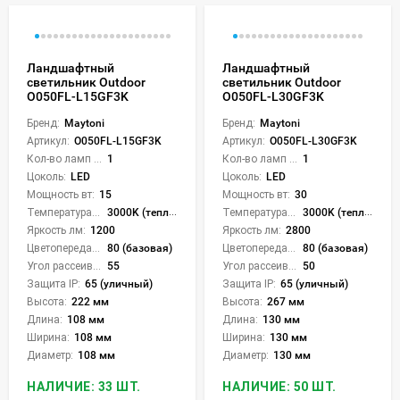
Ландшафтный
Ландшафтный
светильник Outdoor
светильник Outdoor
O050FL-L15GF3K
O050FL-L30GF3K
Бренд:
Maytoni
Бренд:
Maytoni
Артикул:
O050FL-L15GF3K
Артикул:
O050FL-L30GF3K
Кол-во ламп или LED:
1
Кол-во ламп или LED:
1
Цоколь:
LED
Цоколь:
LED
Мощность вт:
15
Мощность вт:
30
Температура света:
3000K (теплый)
Температура света:
3000K (теплый)
Яркость лм:
1200
Яркость лм:
2800
Цветопередача (CRI):
80 (базовая)
Цветопередача (CRI):
80 (базовая)
Угол рассеивания света °:
55
Угол рассеивания света °:
50
Защита IP:
65 (уличный)
Защита IP:
65 (уличный)
Высота:
222 мм
Высота:
267 мм
Длина:
108 мм
Длина:
130 мм
Ширина:
108 мм
Ширина:
130 мм
Диаметр:
108 мм
Диаметр:
130 мм
НАЛИЧИЕ: 33 ШТ.
НАЛИЧИЕ: 50 ШТ.